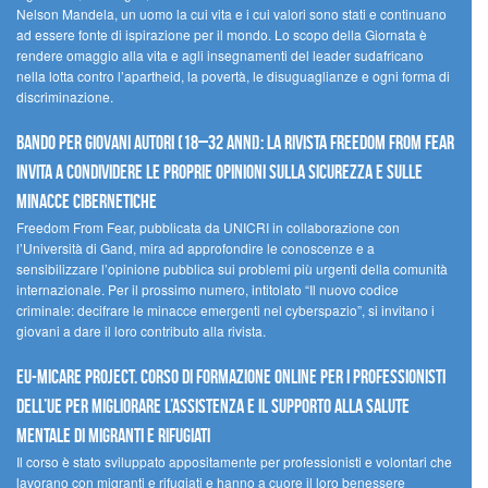
Nelson Mandela, un uomo la cui vita e i cui valori sono stati e continuano
ad essere fonte di ispirazione per il mondo. Lo scopo della Giornata è
rendere omaggio alla vita e agli insegnamenti del leader sudafricano
nella lotta contro l’apartheid, la povertà, le disuguaglianze e ogni forma di
discriminazione.
Bando per giovani autori (18–32 anni): la Rivista Freedom From Fear
invita a condividere le proprie opinioni sulla sicurezza e sulle
minacce cibernetiche
Freedom From Fear, pubblicata da UNICRI in collaborazione con
l’Università di Gand, mira ad approfondire le conoscenze e a
sensibilizzare l’opinione pubblica sui problemi più urgenti della comunità
internazionale. Per il prossimo numero, intitolato “Il nuovo codice
criminale: decifrare le minacce emergenti nel cyberspazio”, si invitano i
giovani a dare il loro contributo alla rivista.
EU-MiCare Project. Corso di formazione online per i professionisti
dell’UE per migliorare l’assistenza e il supporto alla salute
mentale di migranti e rifugiati
Il corso è stato sviluppato appositamente per professionisti e volontari che
lavorano con migranti e rifugiati e hanno a cuore il loro benessere