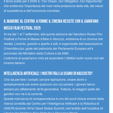
Il tema scelto per il 2025 è: “Our Ocean, Our Obligation, Our Opportunity”
che evidenzia l’importanza dei mari nella protezione della vita, dei mezzi
di sussistenza e dell’economia mondiale.
Il margine al centro: a Forme il cinema resiste con il Garofano
Rosso Film Festival 2025
Al via dal 1 al 7 settembre, alla quinta edizione del Garofano Rosso Film
Festival a Forme di Massa d’Albe in Abruzzo, emblema di un cinema che
resiste. L’evento, gratuito e aperto a tutti, è organizzato dall’associazione
CinemAbruzzo, gode del patrocinio del Parlamento Europeo ed è
promosso dal Ministero della Cultura e da SIAE.
L’edizione di quest’anno mira ad accendere i riflettori sulle nuove voci del
cinema italiano.
Intelligenza artificiale: i nostri figli la usano di nascosto?
Che sia per fare i compiti, cercare ispirazione, creare storie o
semplicemente per avere qualcuno con cui parlare, i giovani fanno
sempre più affidamento all’AI generativa. Tuttavia, la maggior parte dei
genitori non ne è al corrente.
Questa mancanza di consapevolezza è uno dei punti chiave emersi dalla
ricerca condotta dal Centro per l’Intelligenza Artificale e la Robotica di
UNICRI durante l’AI for Good Global Summit, nell’ambito dell’iniziativa AI
Literacy for Children: New Skills for a Changing World.