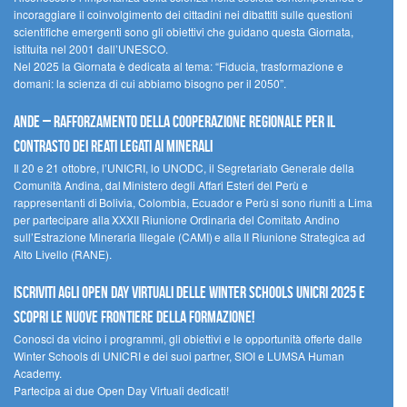
incoraggiare il coinvolgimento dei cittadini nei dibattiti sulle questioni
scientifiche emergenti sono gli obiettivi che guidano questa Giornata,
istituita nel 2001 dall’UNESCO.
Nel 2025 la Giornata è dedicata al tema: “Fiducia, trasformazione e
domani: la scienza di cui abbiamo bisogno per il 2050”.
Ande – Rafforzamento della cooperazione regionale per il
contrasto dei reati legati ai minerali
Il 20 e 21 ottobre, l’UNICRI, lo UNODC, il Segretariato Generale della
Comunità Andina, dal Ministero degli Affari Esteri del Perù e
rappresentanti di Bolivia, Colombia, Ecuador e Perù si sono riuniti a Lima
per partecipare alla XXXII Riunione Ordinaria del Comitato Andino
sull’Estrazione Mineraria Illegale (CAMI) e alla II Riunione Strategica ad
Alto Livello (RANE).
Iscriviti agli Open Day Virtuali delle Winter Schools UNICRI 2025 e
scopri le nuove frontiere della formazione!
Conosci da vicino i programmi, gli obiettivi e le opportunità offerte dalle
Winter Schools di UNICRI e dei suoi partner, SIOI e LUMSA Human
Academy.
Partecipa ai due Open Day Virtuali dedicati!