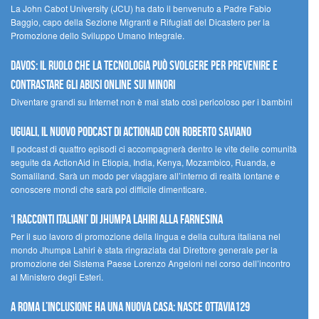
La John Cabot University (JCU) ha dato il benvenuto a Padre Fabio
Baggio, capo della Sezione Migranti e Rifugiati del Dicastero per la
Promozione dello Sviluppo Umano Integrale.
Davos: il ruolo che la tecnologia può svolgere per prevenire e
contrastare gli abusi online sui minori
Diventare grandi su Internet non è mai stato così pericoloso per i bambini
UGUALI, il nuovo podcast di ACTIONAID con Roberto Saviano
Il podcast di quattro episodi ci accompagnerà dentro le vite delle comunità
seguite da ActionAid in Etiopia, India, Kenya, Mozambico, Ruanda, e
Somaliland. Sarà un modo per viaggiare all’interno di realtà lontane e
conoscere mondi che sarà poi difficile dimenticare.
‘I racconti italiani’ di Jhumpa Lahiri alla Farnesina
Per il suo lavoro di promozione della lingua e della cultura italiana nel
mondo Jhumpa Lahiri è stata ringraziata dal Direttore generale per la
promozione del Sistema Paese Lorenzo Angeloni nel corso dell’incontro
al Ministero degli Esteri.
A Roma l’inclusione ha una nuova casa: nasce Ottavia129