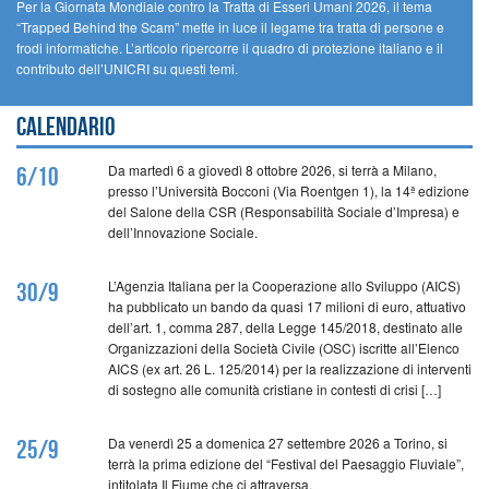
Per la Giornata Mondiale contro la Tratta di Esseri Umani 2026, il tema
“Trapped Behind the Scam” mette in luce il legame tra tratta di persone e
frodi informatiche. L’articolo ripercorre il quadro di protezione italiano e il
contributo dell’UNICRI su questi temi.
Calendario
Da martedì 6 a giovedì 8 ottobre 2026, si terrà a Milano,
6/10
presso l’Università Bocconi (Via Roentgen 1), la 14ª edizione
del Salone della CSR (Responsabilità Sociale d’Impresa) e
dell’Innovazione Sociale.
L’Agenzia Italiana per la Cooperazione allo Sviluppo (AICS)
30/9
ha pubblicato un bando da quasi 17 milioni di euro, attuativo
dell’art. 1, comma 287, della Legge 145/2018, destinato alle
Organizzazioni della Società Civile (OSC) iscritte all’Elenco
AICS (ex art. 26 L. 125/2014) per la realizzazione di interventi
di sostegno alle comunità cristiane in contesti di crisi […]
Da venerdì 25 a domenica 27 settembre 2026 a Torino, si
25/9
terrà la prima edizione del “Festival del Paesaggio Fluviale”,
intitolata Il Fiume che ci attraversa.