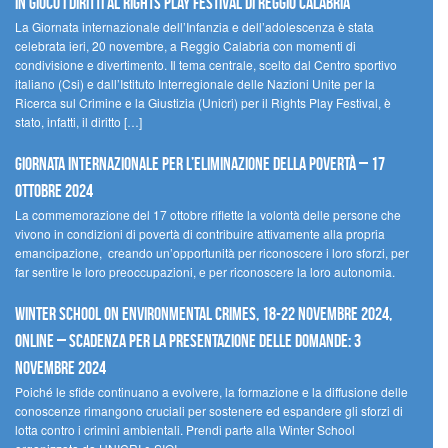
In gioco i diritti al Rights Play Festival di Reggio Calabria
La Giornata internazionale dell’Infanzia e dell’adolescenza è stata
celebrata ieri, 20 novembre, a Reggio Calabria con momenti di
condivisione e divertimento. Il tema centrale, scelto dal Centro sportivo
italiano (Csi) e dall’Istituto Interregionale delle Nazioni Unite per la
Ricerca sul Crimine e la Giustizia (Unicri) per il Rights Play Festival, è
stato, infatti, il diritto […]
Giornata internazionale per l’eliminazione della povertà – 17
ottobre 2024
La commemorazione del 17 ottobre riflette la volontà delle persone che
vivono in condizioni di povertà di contribuire attivamente alla propria
emancipazione, creando un’opportunità per riconoscere i loro sforzi, per
far sentire le loro preoccupazioni, e per riconoscere la loro autonomia.
Winter School on Environmental Crimes, 18-22 novembre 2024,
Online – Scadenza per la presentazione delle domande: 3
novembre 2024
Poiché le sfide continuano a evolvere, la formazione e la diffusione delle
conoscenze rimangono cruciali per sostenere ed espandere gli sforzi di
lotta contro i crimini ambientali. Prendi parte alla Winter School