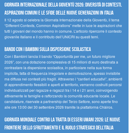
GIORNATA INTERNAZIONALE DELLA GIOVENTÙ 2026: DIVERSITÀ DI CONTESTI,
ASPIRAZIONI COMUNI E LE SFIDE DELLE NUOVE GENERAZIONI IN ITALIA
Il 12 agosto si celebra la Giornata Internazionale della Gioventù, il tema
“Different Contexts, Common Aspirations” mette in luce le aspirazioni che
tutti i giovani del mondo hanno in comune. L’articolo ripercorre il contesto
giovanile italiano e il contributo dell’UNICRI su questi temi.
Bando Con i Bambini sulla dispersione scolastica
Con i Bambini lancia il bando “Opportunità per me, un futuro migliore
2026”, con una dotazione complessiva di 15 milioni di euro destinata a
contrastare la dispersione scolastica, in particolare nella sua forma
implicita, fatta di frequenza irregolare e demotivazione, spesso invisibile
ma diffusa nei contesti più fragili. Attraverso i “cantieri educativi”, ambienti
di apprendimento flessibili e aperti al territorio, verranno costruiti percorsi
individualizzati per ragazze e ragazzi tra i 14 e i 21 anni, coinvolgendo
attivamente le famiglie e rafforzando la comunità educante locale. Le
candidature, riservate a partnership del Terzo Settore, sono aperte fino
alle ore 13:00 del 30 settembre 2026 tramite la piattaforma Chàiros.
GIORNATA MONDIALE CONTRO LA TRATTA DI ESSERI UMANI 2026: LE NUOVE
FRONTIERE DELLO SFRUTTAMENTO E IL RUOLO STRATEGICO DELL’ITALIA