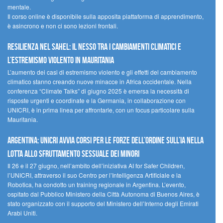
mentale.
Il corso online è disponibile sulla apposita piattaforma di apprendimento,
è asincrono e non ci sono lezioni frontali.
Resilienza nel Sahel: il nesso tra i cambiamenti climatici e
l’estremismo violento in Mauritania
L’aumento dei casi di estremismo violento e gli effetti del cambiamento
climatico stanno creando nuove minacce in Africa occidentale. Nella
conferenza “Climate Talks” di giugno 2025 è emersa la necessità di
risposte urgenti e coordinate e la Germania, in collaborazione con
UNICRI, è in prima linea per affrontarle, con un focus particolare sulla
Mauritania.
Argentina: UNICRI avvia corsi per le forze dell’ordine sull’IA nella
lotta allo sfruttamento sessuale dei minori
Il 26 e il 27 giugno, nell’ambito dell’iniziativa AI for Safer Children,
l’UNICRI, attraverso il suo Centro per l’Intelligenza Artificiale e la
Robotica, ha condotto un training regionale in Argentina. L’evento,
ospitato dal Pubblico Ministero della Città Autonoma di Buenos Aires, è
stato organizzato con il supporto del Ministero dell’Interno degli Emirati
Arabi Uniti.