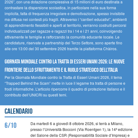
2026”, con una dotazione complessiva di 15 milioni di euro destinata a
contrastare la dispersione scolastica, in particolare nella sua forma
implicita, fatta di frequenza irregolare e demotivazione, spesso invisibile
ma diffusa nei contesti più fragili. Attraverso i “cantieri educativi”, ambienti
di apprendimento flessibili e aperti al territorio, verranno costruiti percorsi
individualizzati per ragazze e ragazzi tra i 14 e i 21 anni, coinvolgendo
attivamente le famiglie e rafforzando la comunità educante locale. Le
candidature, riservate a partnership del Terzo Settore, sono aperte fino
alle ore 13:00 del 30 settembre 2026 tramite la piattaforma Chàiros.
GIORNATA MONDIALE CONTRO LA TRATTA DI ESSERI UMANI 2026: LE NUOVE
FRONTIERE DELLO SFRUTTAMENTO E IL RUOLO STRATEGICO DELL’ITALIA
Per la Giornata Mondiale contro la Tratta di Esseri Umani 2026, il tema
“Trapped Behind the Scam” mette in luce il legame tra tratta di persone e
frodi informatiche. L’articolo ripercorre il quadro di protezione italiano e il
contributo dell’UNICRI su questi temi.
Calendario
Da martedì 6 a giovedì 8 ottobre 2026, si terrà a Milano,
6/10
presso l’Università Bocconi (Via Roentgen 1), la 14ª edizione
del Salone della CSR (Responsabilità Sociale d’Impresa) e