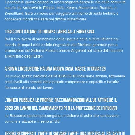
Il podcast di quattro episodi ci accompagnerà dentro le vite delle comunità
seguite da ActionAid in Etiopia, India, Kenya, Mozambico, Ruanda, e
Somaliland. Sarà un modo per viaggiare all’interno di realtà lontane e
conoscere mondi che sarà poi difficile dimenticare.
‘I racconti italiani’ di Jhumpa Lahiri alla Farnesina
Per il suo lavoro di promozione della lingua e della cultura italiana nel
mondo Jhumpa Lahiri è stata ringraziata dal Direttore generale per la
promozione del Sistema Paese Lorenzo Angeloni nel corso dell’incontro
al Ministero degli Esteri.
A Roma l’inclusione ha una nuova casa: nasce Ottavia129
Un nuovo spazio dedicato da INTERSOS all’inclusione sociale, attraverso
corsi rivolti alla crescita delle proprie competenze e capacità e favorire
l’accesso al mondo del lavoro.
L’UNHCR pubblica le proprie raccomandazioni all’UE affinché il
2020 sia l’anno del cambiamento per la protezione dei rifugiati
Le Raccomandazioni propongono un sistema di asilo che sia davvero
comune e attuabile in seno all’UE.
Tesori recuperati, l’arte di salvare l’arte: una mostra al Palazzo di