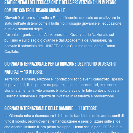
Stati Generali dell’Educazione e della Prevenzione: un impegno
comune contro il disagio giovanile
Giovedì 9 ottobre si è svolto a Roma l’incontro dedicato ad analizzare lo
stato dell’arte di temi come il bullismo, il disagio giovanile e l’educazione
ai nuovi strumenti digitali.
L’evento, organizzato da Adnkronos, dall’Osservatorio Nazionale sul
bullismo e sul disagio giovanile e dall’Accademia dei Campioni, ha
ricevuto il patrocinio dell’UNICEF e della Città metropolitana di Roma
Capitale.
Giornata internazionale per la riduzione del rischio di disastri
naturali – 13 ottobre
Terremoti, alluvioni, eruzioni e inondazioni sono eventi catastrofici spesso
imprevedibili, il cui prezzo da pagare, in termini economici, ma anche,
sfortunatamente, in vite umane, è molto elevato. In tale contesto, questa
Giornata sottolinea l’urgenza di investire in resilienza e prevenzione.
Giornata internazionale delle bambine – 11 ottobre
La Giornata mira a riconoscere i diritti delle bambine e delle adolescenti di
tutto il mondo, promuoverne l’emancipazione e sensibilizzare sulle sfide
che ancora limitano il loro pieno sviluppo. Il tema scelto per il 2025 è: “La
bambina che sono, il cambiamento che guido: le ragazze in prima linea