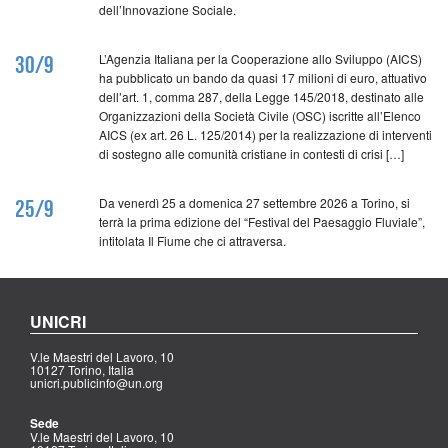
dell’Innovazione Sociale.
L’Agenzia Italiana per la Cooperazione allo Sviluppo (AICS)
30/9
ha pubblicato un bando da quasi 17 milioni di euro, attuativo
dell’art. 1, comma 287, della Legge 145/2018, destinato alle
Organizzazioni della Società Civile (OSC) iscritte all’Elenco
AICS (ex art. 26 L. 125/2014) per la realizzazione di interventi
di sostegno alle comunità cristiane in contesti di crisi […]
Da venerdì 25 a domenica 27 settembre 2026 a Torino, si
25/9
terrà la prima edizione del “Festival del Paesaggio Fluviale”,
intitolata Il Fiume che ci attraversa.
UNICRI
V.le Maestri del Lavoro, 10
10127 Torino, Italia
unicri.publicinfo@un.org
Sede
V.le Maestri del Lavoro, 10