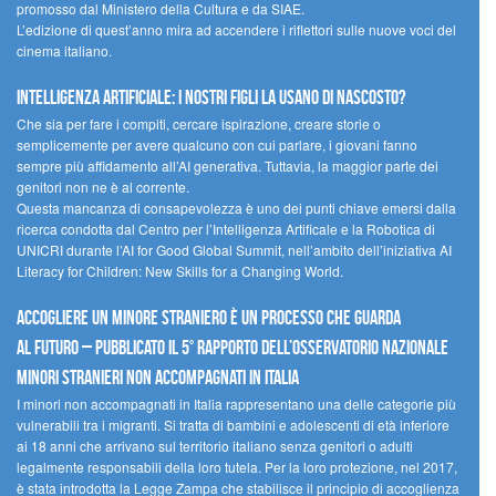
promosso dal Ministero della Cultura e da SIAE.
L’edizione di quest’anno mira ad accendere i riflettori sulle nuove voci del
cinema italiano.
Intelligenza artificiale: i nostri figli la usano di nascosto?
Che sia per fare i compiti, cercare ispirazione, creare storie o
semplicemente per avere qualcuno con cui parlare, i giovani fanno
sempre più affidamento all’AI generativa. Tuttavia, la maggior parte dei
genitori non ne è al corrente.
Questa mancanza di consapevolezza è uno dei punti chiave emersi dalla
ricerca condotta dal Centro per l’Intelligenza Artificale e la Robotica di
UNICRI durante l’AI for Good Global Summit, nell’ambito dell’iniziativa AI
Literacy for Children: New Skills for a Changing World.
Accogliere un minore straniero è un processo che guarda
al futuro – Pubblicato il 5° rapporto dell’Osservatorio Nazionale
Minori Stranieri Non Accompagnati in Italia
I minori non accompagnati in Italia rappresentano una delle categorie più
vulnerabili tra i migranti. Si tratta di bambini e adolescenti di età inferiore
ai 18 anni che arrivano sul territorio italiano senza genitori o adulti
legalmente responsabili della loro tutela. Per la loro protezione, nel 2017,
è stata introdotta la Legge Zampa che stabilisce il principio di accoglienza