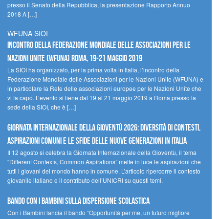
presso il Senato della Repubblica, la presentazione Rapporto Annuo
2018 A […]
WFUNA SIOI
Incontro della Federazione Mondiale delle Associazioni per le
Nazioni Unite (WFUNA) Roma, 19-21 maggio 2019
La SIOI ha organizzato, per la prima volta in Italia, l’incontro della
Federazione Mondiale delle Associazioni per le Nazioni Unite (WFUNA) e
in particolare la Rete delle associazioni europee per le Nazioni Unite che
vi fa capo. L’evento si tiene dal 19 al 21 maggio 2019 a Roma presso la
sede della SIOI, che è […]
GIORNATA INTERNAZIONALE DELLA GIOVENTÙ 2026: DIVERSITÀ DI CONTESTI,
ASPIRAZIONI COMUNI E LE SFIDE DELLE NUOVE GENERAZIONI IN ITALIA
Il 12 agosto si celebra la Giornata Internazionale della Gioventù, il tema
“Different Contexts, Common Aspirations” mette in luce le aspirazioni che
tutti i giovani del mondo hanno in comune. L’articolo ripercorre il contesto
giovanile italiano e il contributo dell’UNICRI su questi temi.
Bando Con i Bambini sulla dispersione scolastica
Con i Bambini lancia il bando “Opportunità per me, un futuro migliore