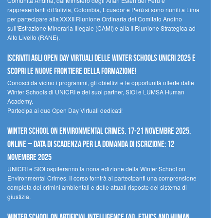
Comunità Andina, dal Ministero degli Affari Esteri del Perù e
rappresentanti di Bolivia, Colombia, Ecuador e Perù si sono riuniti a Lima
per partecipare alla XXXII Riunione Ordinaria del Comitato Andino
sull’Estrazione Mineraria Illegale (CAMI) e alla II Riunione Strategica ad
Alto Livello (RANE).
Iscriviti agli Open Day Virtuali delle Winter Schools UNICRI 2025 e
scopri le nuove frontiere della formazione!
Conosci da vicino i programmi, gli obiettivi e le opportunità offerte dalle
Winter Schools di UNICRI e dei suoi partner, SIOI e LUMSA Human
Academy.
Partecipa ai due Open Day Virtuali dedicati!
Winter School on Environmental Crimes, 17-21 novembre 2025,
Online – Data di scadenza per la domanda di iscrizione: 12
novembre 2025
UNICRI e SIOI ospiteranno la nona edizione della Winter School on
Environmental Crimes. Il corso fornirà ai partecipanti una comprensione
completa dei crimini ambientali e delle attuali risposte del sistema di
giustizia.
Winter School on Artificial Intelligence (AI), Ethics and Human