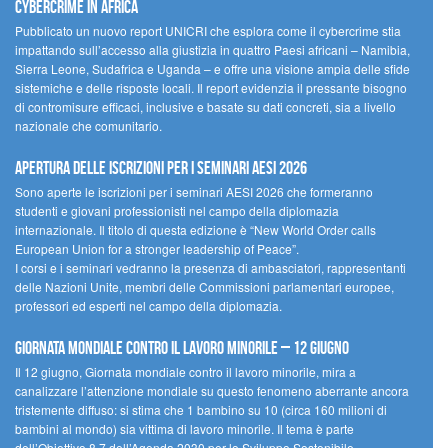
cybercrime in Africa
Pubblicato un nuovo report UNICRI che esplora come il cybercrime stia
impattando sull’accesso alla giustizia in quattro Paesi africani – Namibia,
Sierra Leone, Sudafrica e Uganda – e offre una visione ampia delle sfide
sistemiche e delle risposte locali. Il report evidenzia il pressante bisogno
di contromisure efficaci, inclusive e basate su dati concreti, sia a livello
nazionale che comunitario.
Apertura delle iscrizioni per i seminari AESI 2026
Sono aperte le iscrizioni per i seminari AESI 2026 che formeranno
studenti e giovani professionisti nel campo della diplomazia
internazionale. Il titolo di questa edizione è “New World Order calls
European Union for a stronger leadership of Peace”.
I corsi e i seminari vedranno la presenza di ambasciatori, rappresentanti
delle Nazioni Unite, membri delle Commissioni parlamentari europee,
professori ed esperti nel campo della diplomazia.
Giornata mondiale contro il lavoro minorile – 12 giugno
Il 12 giugno, Giornata mondiale contro il lavoro minorile, mira a
canalizzare l’attenzione mondiale su questo fenomeno aberrante ancora
tristemente diffuso: si stima che 1 bambino su 10 (circa 160 milioni di
bambini al mondo) sia vittima di lavoro minorile. Il tema è parte
dell’Obiettivo 8.7 dell’Agenda 2030 per lo Sviluppo Sostenibile.