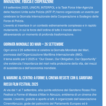
innovazione, fiducia e cooperazione
Il 9 settembre 2025, UNICRI, INTERPOL e la Task Force Inter-Agenzia
delle Nazioni Unite sulla Polizia (IATF-P) hanno organizzato un evento per
celebrare la Giornata Internazionale della Cooperazione a Sostegno delle
Forze di Polizia.
L’evento si inserisce in un contesto estremamente complesso e in rapido
mutamento, in cui le forze dell’ordine di tutto il mondo stanno
attraversando un momento di profonda trasformazione.
Giornata Mondiale dei Mari – 26 settembre
Ogni anno il 26 settembre si celebra la Giornata Mondiale dei Mari,
promossa dall’Organizzazione Marittima Internazionale (IMO).
Il tema scelto per il 2025 è: “Our Ocean, Our Obligation, Our Opportunity”
che evidenzia l’importanza dei mari nella protezione della vita, dei mezzi
di sussistenza e dell’economia mondiale.
Il margine al centro: a Forme il cinema resiste con il Garofano
Rosso Film Festival 2025
Al via dal 1 al 7 settembre, alla quinta edizione del Garofano Rosso Film
Festival a Forme di Massa d’Albe in Abruzzo, emblema di un cinema che
resiste. L’evento, gratuito e aperto a tutti, è organizzato dall’associazione
CinemAbruzzo, gode del patrocinio del Parlamento Europeo ed è