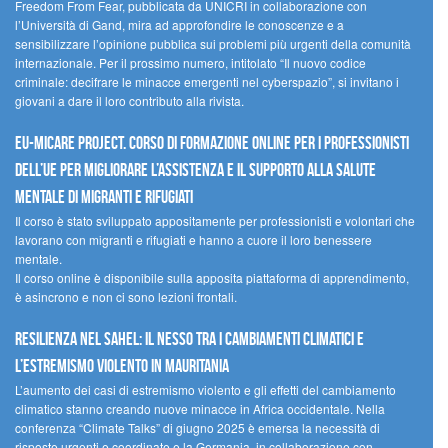
Freedom From Fear, pubblicata da UNICRI in collaborazione con
l’Università di Gand, mira ad approfondire le conoscenze e a
sensibilizzare l’opinione pubblica sui problemi più urgenti della comunità
internazionale. Per il prossimo numero, intitolato “Il nuovo codice
criminale: decifrare le minacce emergenti nel cyberspazio”, si invitano i
giovani a dare il loro contributo alla rivista.
EU-MiCare Project. Corso di formazione online per i professionisti
dell’UE per migliorare l’assistenza e il supporto alla salute
mentale di migranti e rifugiati
Il corso è stato sviluppato appositamente per professionisti e volontari che
lavorano con migranti e rifugiati e hanno a cuore il loro benessere
mentale.
Il corso online è disponibile sulla apposita piattaforma di apprendimento,
è asincrono e non ci sono lezioni frontali.
Resilienza nel Sahel: il nesso tra i cambiamenti climatici e
l’estremismo violento in Mauritania
L’aumento dei casi di estremismo violento e gli effetti del cambiamento
climatico stanno creando nuove minacce in Africa occidentale. Nella
conferenza “Climate Talks” di giugno 2025 è emersa la necessità di
risposte urgenti e coordinate e la Germania, in collaborazione con