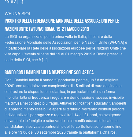
2018 A […]
WFUNA SIOI
Incontro della Federazione Mondiale delle Associazioni per le
Nazioni Unite (WFUNA) Roma, 19-21 maggio 2019
La SIOI ha organizzato, per la prima volta in Italia, l’incontro della
Federazione Mondiale delle Associazioni per le Nazioni Unite (WFUNA) e
in particolare la Rete delle associazioni europee per le Nazioni Unite che
vi fa capo. L’evento si tiene dal 19 al 21 maggio 2019 a Roma presso la
sede della SIOI, che è […]
Bando Con i Bambini sulla dispersione scolastica
Con i Bambini lancia il bando “Opportunità per me, un futuro migliore
2026”, con una dotazione complessiva di 15 milioni di euro destinata a
contrastare la dispersione scolastica, in particolare nella sua forma
implicita, fatta di frequenza irregolare e demotivazione, spesso invisibile
ma diffusa nei contesti più fragili. Attraverso i “cantieri educativi”, ambienti
di apprendimento flessibili e aperti al territorio, verranno costruiti percorsi
individualizzati per ragazze e ragazzi tra i 14 e i 21 anni, coinvolgendo
attivamente le famiglie e rafforzando la comunità educante locale. Le
candidature, riservate a partnership del Terzo Settore, sono aperte fino
alle ore 13:00 del 30 settembre 2026 tramite la piattaforma Chàiros.