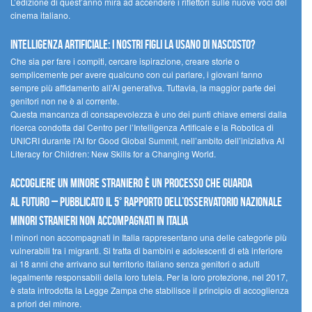
L’edizione di quest’anno mira ad accendere i riflettori sulle nuove voci del
cinema italiano.
Intelligenza artificiale: i nostri figli la usano di nascosto?
Che sia per fare i compiti, cercare ispirazione, creare storie o
semplicemente per avere qualcuno con cui parlare, i giovani fanno
sempre più affidamento all’AI generativa. Tuttavia, la maggior parte dei
genitori non ne è al corrente.
Questa mancanza di consapevolezza è uno dei punti chiave emersi dalla
ricerca condotta dal Centro per l’Intelligenza Artificale e la Robotica di
UNICRI durante l’AI for Good Global Summit, nell’ambito dell’iniziativa AI
Literacy for Children: New Skills for a Changing World.
Accogliere un minore straniero è un processo che guarda
al futuro – Pubblicato il 5° rapporto dell’Osservatorio Nazionale
Minori Stranieri Non Accompagnati in Italia
I minori non accompagnati in Italia rappresentano una delle categorie più
vulnerabili tra i migranti. Si tratta di bambini e adolescenti di età inferiore
ai 18 anni che arrivano sul territorio italiano senza genitori o adulti
legalmente responsabili della loro tutela. Per la loro protezione, nel 2017,
è stata introdotta la Legge Zampa che stabilisce il principio di accoglienza
a priori del minore.