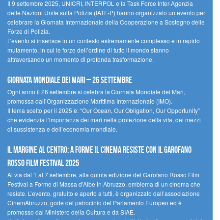
Il 9 settembre 2025, UNICRI, INTERPOL e la Task Force Inter-Agenzia
delle Nazioni Unite sulla Polizia (IATF-P) hanno organizzato un evento per
celebrare la Giornata Internazionale della Cooperazione a Sostegno delle
Forze di Polizia.
L’evento si inserisce in un contesto estremamente complesso e in rapido
mutamento, in cui le forze dell’ordine di tutto il mondo stanno
attraversando un momento di profonda trasformazione.
Giornata Mondiale dei Mari – 26 settembre
Ogni anno il 26 settembre si celebra la Giornata Mondiale dei Mari,
promossa dall’Organizzazione Marittima Internazionale (IMO).
Il tema scelto per il 2025 è: “Our Ocean, Our Obligation, Our Opportunity”
che evidenzia l’importanza dei mari nella protezione della vita, dei mezzi
di sussistenza e dell’economia mondiale.
Il margine al centro: a Forme il cinema resiste con il Garofano
Rosso Film Festival 2025
Al via dal 1 al 7 settembre, alla quinta edizione del Garofano Rosso Film
Festival a Forme di Massa d’Albe in Abruzzo, emblema di un cinema che
resiste. L’evento, gratuito e aperto a tutti, è organizzato dall’associazione
CinemAbruzzo, gode del patrocinio del Parlamento Europeo ed è
promosso dal Ministero della Cultura e da SIAE.