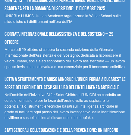
Rights, 15 – 19 dicembre 2025, Formato Ibrido: Roma e online. Data di
scadenza per la domanda di iscrizione: 1° dicembre 2025
UNICRI e LUMSA Human Academy organizzano la Winter School sulle
sfide etiche e i diritti umani nell’era dell’IA.
Giornata internazionale dell’assistenza e del sostegno – 29
ottobre
MercoledÌ 29 ottobre si celebra la seconda edizione della Giornata
Internazionale dell’Assistenza e del Sostegno, dedicata a riconoscere il
valore umano, sociale ed economico del lavoro assistenziale — un lavoro
spesso invisibile e sottovalutato, ma essenziale per il benessere collettivo.
Lotta a sfruttamento e abuso minorile: l’UNICRI forma a Bucarest le
forze dell’ordine del CESP sull’uso dell’Intelligenza Artificiale
Nell’ambito dell’iniziativa AI for Safer Children, l’UNICRI ha condotto un
corso di formazione per le forze dell’ordine volto ad esplorare le
potenzialità di strumenti e tecniche basati sull’intelligenza artificiale in
grado di facilitare ogni passo del lavoro investigativo, dalla identificazione
di vittime e sospettati, fino al rilevamento dei deepfake.
Stati Generali dell’Educazione e della Prevenzione: un impegno