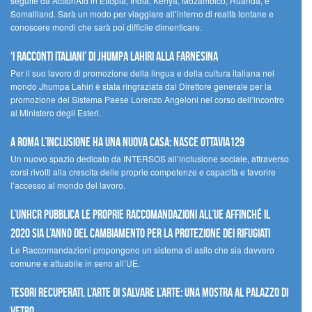
seguite da ActionAid in Etiopia, India, Kenya, Mozambico, Ruanda, e
Somaliland. Sarà un modo per viaggiare all’interno di realtà lontane e
conoscere mondi che sarà poi difficile dimenticare.
‘I racconti italiani’ di Jhumpa Lahiri alla Farnesina
Per il suo lavoro di promozione della lingua e della cultura italiana nel
mondo Jhumpa Lahiri è stata ringraziata dal Direttore generale per la
promozione del Sistema Paese Lorenzo Angeloni nel corso dell’incontro
al Ministero degli Esteri.
A Roma l’inclusione ha una nuova casa: nasce Ottavia129
Un nuovo spazio dedicato da INTERSOS all’inclusione sociale, attraverso
corsi rivolti alla crescita delle proprie competenze e capacità e favorire
l’accesso al mondo del lavoro.
L’UNHCR pubblica le proprie raccomandazioni all’UE affinché il
2020 sia l’anno del cambiamento per la protezione dei rifugiati
Le Raccomandazioni propongono un sistema di asilo che sia davvero
comune e attuabile in seno all’UE.
Tesori recuperati, l’arte di salvare l’arte: una mostra al Palazzo di
Vetro