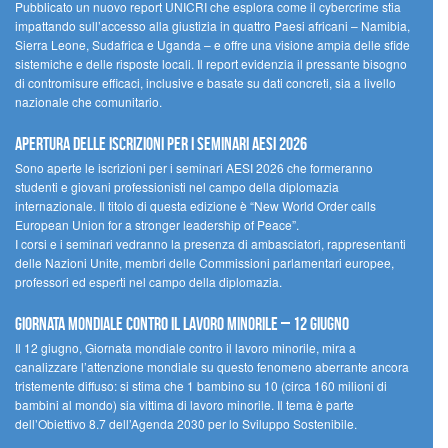
Pubblicato un nuovo report UNICRI che esplora come il cybercrime stia
impattando sull’accesso alla giustizia in quattro Paesi africani – Namibia,
Sierra Leone, Sudafrica e Uganda – e offre una visione ampia delle sfide
sistemiche e delle risposte locali. Il report evidenzia il pressante bisogno
di contromisure efficaci, inclusive e basate su dati concreti, sia a livello
nazionale che comunitario.
Apertura delle iscrizioni per i seminari AESI 2026
Sono aperte le iscrizioni per i seminari AESI 2026 che formeranno
studenti e giovani professionisti nel campo della diplomazia
internazionale. Il titolo di questa edizione è “New World Order calls
European Union for a stronger leadership of Peace”.
I corsi e i seminari vedranno la presenza di ambasciatori, rappresentanti
delle Nazioni Unite, membri delle Commissioni parlamentari europee,
professori ed esperti nel campo della diplomazia.
Giornata mondiale contro il lavoro minorile – 12 giugno
Il 12 giugno, Giornata mondiale contro il lavoro minorile, mira a
canalizzare l’attenzione mondiale su questo fenomeno aberrante ancora
tristemente diffuso: si stima che 1 bambino su 10 (circa 160 milioni di
bambini al mondo) sia vittima di lavoro minorile. Il tema è parte
dell’Obiettivo 8.7 dell’Agenda 2030 per lo Sviluppo Sostenibile.