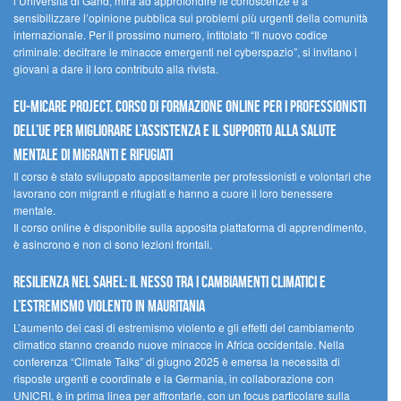
l’Università di Gand, mira ad approfondire le conoscenze e a
sensibilizzare l’opinione pubblica sui problemi più urgenti della comunità
internazionale. Per il prossimo numero, intitolato “Il nuovo codice
criminale: decifrare le minacce emergenti nel cyberspazio”, si invitano i
giovani a dare il loro contributo alla rivista.
EU-MiCare Project. Corso di formazione online per i professionisti
dell’UE per migliorare l’assistenza e il supporto alla salute
mentale di migranti e rifugiati
Il corso è stato sviluppato appositamente per professionisti e volontari che
lavorano con migranti e rifugiati e hanno a cuore il loro benessere
mentale.
Il corso online è disponibile sulla apposita piattaforma di apprendimento,
è asincrono e non ci sono lezioni frontali.
Resilienza nel Sahel: il nesso tra i cambiamenti climatici e
l’estremismo violento in Mauritania
L’aumento dei casi di estremismo violento e gli effetti del cambiamento
climatico stanno creando nuove minacce in Africa occidentale. Nella
conferenza “Climate Talks” di giugno 2025 è emersa la necessità di
risposte urgenti e coordinate e la Germania, in collaborazione con
UNICRI, è in prima linea per affrontarle, con un focus particolare sulla