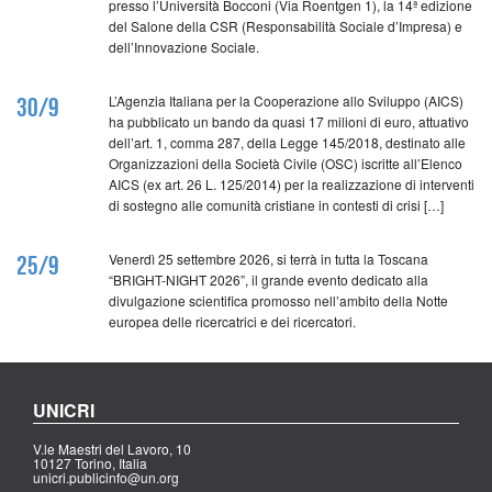
presso l’Università Bocconi (Via Roentgen 1), la 14ª edizione
del Salone della CSR (Responsabilità Sociale d’Impresa) e
dell’Innovazione Sociale.
L’Agenzia Italiana per la Cooperazione allo Sviluppo (AICS)
30/9
ha pubblicato un bando da quasi 17 milioni di euro, attuativo
dell’art. 1, comma 287, della Legge 145/2018, destinato alle
Organizzazioni della Società Civile (OSC) iscritte all’Elenco
AICS (ex art. 26 L. 125/2014) per la realizzazione di interventi
di sostegno alle comunità cristiane in contesti di crisi […]
Venerdì 25 settembre 2026, si terrà in tutta la Toscana
25/9
“BRIGHT-NIGHT 2026”, il grande evento dedicato alla
divulgazione scientifica promosso nell’ambito della Notte
europea delle ricercatrici e dei ricercatori.
UNICRI
V.le Maestri del Lavoro, 10
10127 Torino, Italia
unicri.publicinfo@un.org