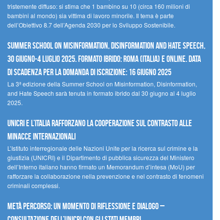
tristemente diffuso: si stima che 1 bambino su 10 (circa 160 milioni di
bambini al mondo) sia vittima di lavoro minorile. Il tema è parte
dell’Obiettivo 8.7 dell’Agenda 2030 per lo Sviluppo Sostenibile.
Summer School on Misinformation, Disinformation and Hate Speech,
30 giugno-4 luglio 2025. Formato ibrido: Roma (Italia) e online. Data
di scadenza per la domanda di iscrizione: 16 giugno 2025
La 3ª edizione della Summer School on Misinformation, Disinformation,
and Hate Speech sarà tenuta in formato ibrido dal 30 giugno al 4 luglio
2025.
UNICRI e l’Italia rafforzano la cooperazione sul contrasto alle
minacce internazionali
L’Istituto interregionale delle Nazioni Unite per la ricerca sul crimine e la
giustizia (UNICRI) e il Dipartimento di pubblica sicurezza del Ministero
dell’Interno italiano hanno firmato un Memorandum d’intesa (MoU) per
rafforzare la collaborazione nella prevenzione e nel contrasto di fenomeni
criminali complessi.
Metà percorso: un momento di riflessione e dialogo –
Consultazione dell’UNICRI con gli Stati membri