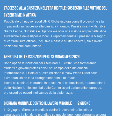
L’accesso alla giustizia nell’era digitale: sostegno alle vittime del
cybercrime in Africa
Pubblicato un nuovo report UNICRI che esplora come il cybercrime stia
impattando sull’accesso alla giustizia in quattro Paesi africani – Namibia,
Sierra Leone, Sudafrica e Uganda – e offre una visione ampia delle sfide
sistemiche e delle risposte locali. Il report evidenzia il pressante bisogno
di contromisure efficaci, inclusive e basate su dati concreti, sia a livello
nazionale che comunitario.
Apertura delle iscrizioni per i seminari AESI 2026
Sono aperte le iscrizioni per i seminari AESI 2026 che formeranno
studenti e giovani professionisti nel campo della diplomazia
internazionale. Il titolo di questa edizione è “New World Order calls
European Union for a stronger leadership of Peace”.
I corsi e i seminari vedranno la presenza di ambasciatori, rappresentanti
delle Nazioni Unite, membri delle Commissioni parlamentari europee,
professori ed esperti nel campo della diplomazia.
Giornata mondiale contro il lavoro minorile – 12 giugno
Il 12 giugno, Giornata mondiale contro il lavoro minorile, mira a
canalizzare l’attenzione mondiale su questo fenomeno aberrante ancora