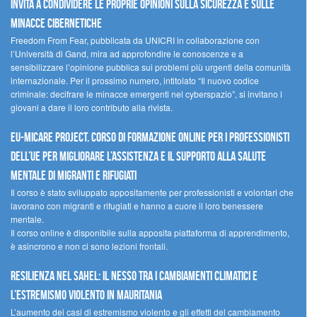
invita a condividere le proprie opinioni sulla sicurezza e sulle
minacce cibernetiche
Freedom From Fear, pubblicata da UNICRI in collaborazione con
l’Università di Gand, mira ad approfondire le conoscenze e a
sensibilizzare l’opinione pubblica sui problemi più urgenti della comunità
internazionale. Per il prossimo numero, intitolato “Il nuovo codice
criminale: decifrare le minacce emergenti nel cyberspazio”, si invitano i
giovani a dare il loro contributo alla rivista.
EU-MiCare Project. Corso di formazione online per i professionisti
dell’UE per migliorare l’assistenza e il supporto alla salute
mentale di migranti e rifugiati
Il corso è stato sviluppato appositamente per professionisti e volontari che
lavorano con migranti e rifugiati e hanno a cuore il loro benessere
mentale.
Il corso online è disponibile sulla apposita piattaforma di apprendimento,
è asincrono e non ci sono lezioni frontali.
Resilienza nel Sahel: il nesso tra i cambiamenti climatici e
l’estremismo violento in Mauritania
L’aumento dei casi di estremismo violento e gli effetti del cambiamento