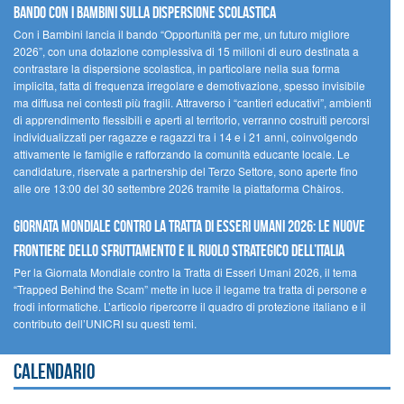
Bando Con i Bambini sulla dispersione scolastica
Con i Bambini lancia il bando “Opportunità per me, un futuro migliore
2026”, con una dotazione complessiva di 15 milioni di euro destinata a
contrastare la dispersione scolastica, in particolare nella sua forma
implicita, fatta di frequenza irregolare e demotivazione, spesso invisibile
ma diffusa nei contesti più fragili. Attraverso i “cantieri educativi”, ambienti
di apprendimento flessibili e aperti al territorio, verranno costruiti percorsi
individualizzati per ragazze e ragazzi tra i 14 e i 21 anni, coinvolgendo
attivamente le famiglie e rafforzando la comunità educante locale. Le
candidature, riservate a partnership del Terzo Settore, sono aperte fino
alle ore 13:00 del 30 settembre 2026 tramite la piattaforma Chàiros.
GIORNATA MONDIALE CONTRO LA TRATTA DI ESSERI UMANI 2026: LE NUOVE
FRONTIERE DELLO SFRUTTAMENTO E IL RUOLO STRATEGICO DELL’ITALIA
Per la Giornata Mondiale contro la Tratta di Esseri Umani 2026, il tema
“Trapped Behind the Scam” mette in luce il legame tra tratta di persone e
frodi informatiche. L’articolo ripercorre il quadro di protezione italiano e il
contributo dell’UNICRI su questi temi.
Calendario