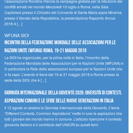
l’associazione Rondine rilancia la campagna globale per la riduzione dei
conflitti armati nel mondo Mercoledì 10 luglio a Roma, nella Sala
Capitolare presso il Chiostro del Convento di Santa Maria sopra Minerva,
presso il Senato della Repubblica, la presentazione Rapporto Annuo
2018 A […]
WFUNA SIOI
Incontro della Federazione Mondiale delle Associazioni per le
Nazioni Unite (WFUNA) Roma, 19-21 maggio 2019
La SIOI ha organizzato, per la prima volta in Italia, l’incontro della
Federazione Mondiale delle Associazioni per le Nazioni Unite (WFUNA) e
in particolare la Rete delle associazioni europee per le Nazioni Unite che
vi fa capo. L’evento si tiene dal 19 al 21 maggio 2019 a Roma presso la
sede della SIOI, che è […]
GIORNATA INTERNAZIONALE DELLA GIOVENTÙ 2026: DIVERSITÀ DI CONTESTI,
ASPIRAZIONI COMUNI E LE SFIDE DELLE NUOVE GENERAZIONI IN ITALIA
Il 12 agosto si celebra la Giornata Internazionale della Gioventù, il tema
“Different Contexts, Common Aspirations” mette in luce le aspirazioni che
tutti i giovani del mondo hanno in comune. L’articolo ripercorre il contesto
giovanile italiano e il contributo dell’UNICRI su questi temi.