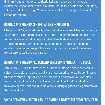
ai 18 anni che arrivano sul territorio italiano senza genitori o adulti
legalmente responsabili della loro tutela. Per la loro protezione, nel 2017,
è stata introdotta la Legge Zampa che stabilisce il principio di accoglienza
a priori del minore.
Giornata Internazionale della Luna – 20 luglio
Il 20 luglio 1969, la missione Apollo 11 e i due astronauti Neil Armstrong e
Buzz Aldrin misero piede sul suolo lunare, trasformando in realtà ciò che
per secoli era sembrato irraggiungibile. Quella data storica ha ispirato
l’istituzione della Giornata internazionale della Luna, il cui scopo è
sensibilizzare l’opinione pubblica sull’importanza dell’esplorazione e
dell’utilizzo sostenibile della Luna.
Giornata internazionale dedicata a Nelson Mandela – 18 luglio
Ogni anno, il 18 luglio, si celebra la Giornata internazionale dedicata a
Nelson Mandela, un uomo la cui vita e i cui valori sono stati e continuano
ad essere fonte di ispirazione per il mondo. Lo scopo della Giornata è
rendere omaggio alla vita e agli insegnamenti del leader sudafricano
nella lotta contro l’apartheid, la povertà, le disuguaglianze e ogni forma di
discriminazione.
Bando per giovani autori (18–32 anni): la Rivista Freedom From Fear