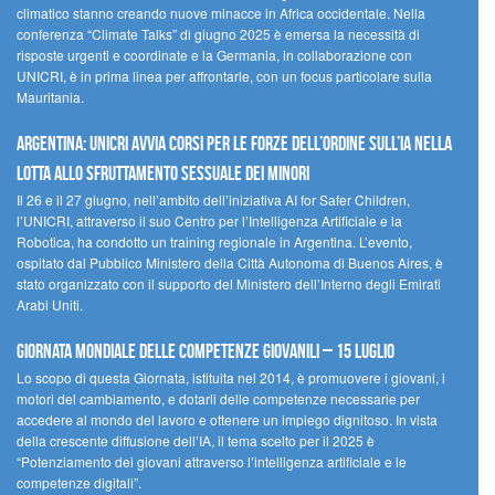
climatico stanno creando nuove minacce in Africa occidentale. Nella
conferenza “Climate Talks” di giugno 2025 è emersa la necessità di
risposte urgenti e coordinate e la Germania, in collaborazione con
UNICRI, è in prima linea per affrontarle, con un focus particolare sulla
Mauritania.
Argentina: UNICRI avvia corsi per le forze dell’ordine sull’IA nella
lotta allo sfruttamento sessuale dei minori
Il 26 e il 27 giugno, nell’ambito dell’iniziativa AI for Safer Children,
l’UNICRI, attraverso il suo Centro per l’Intelligenza Artificiale e la
Robotica, ha condotto un training regionale in Argentina. L’evento,
ospitato dal Pubblico Ministero della Città Autonoma di Buenos Aires, è
stato organizzato con il supporto del Ministero dell’Interno degli Emirati
Arabi Uniti.
Giornata Mondiale delle Competenze Giovanili – 15 luglio
Lo scopo di questa Giornata, istituita nel 2014, è promuovere i giovani, i
motori del cambiamento, e dotarli delle competenze necessarie per
accedere al mondo del lavoro e ottenere un impiego dignitoso. In vista
della crescente diffusione dell’IA, il tema scelto per il 2025 è
“Potenziamento dei giovani attraverso l’intelligenza artificiale e le
competenze digitali”.