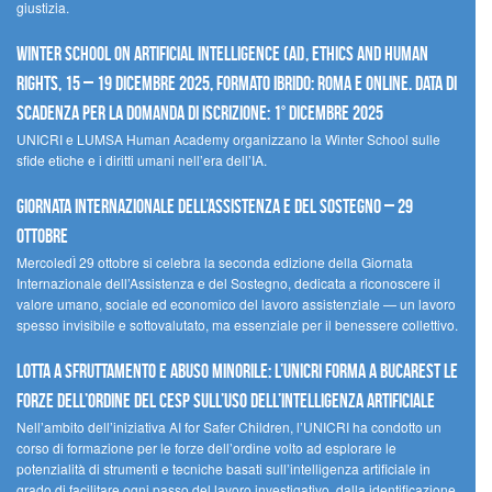
giustizia.
Winter School on Artificial Intelligence (AI), Ethics and Human
Rights, 15 – 19 dicembre 2025, Formato Ibrido: Roma e online. Data di
scadenza per la domanda di iscrizione: 1° dicembre 2025
UNICRI e LUMSA Human Academy organizzano la Winter School sulle
sfide etiche e i diritti umani nell’era dell’IA.
Giornata internazionale dell’assistenza e del sostegno – 29
ottobre
MercoledÌ 29 ottobre si celebra la seconda edizione della Giornata
Internazionale dell’Assistenza e del Sostegno, dedicata a riconoscere il
valore umano, sociale ed economico del lavoro assistenziale — un lavoro
spesso invisibile e sottovalutato, ma essenziale per il benessere collettivo.
Lotta a sfruttamento e abuso minorile: l’UNICRI forma a Bucarest le
forze dell’ordine del CESP sull’uso dell’Intelligenza Artificiale
Nell’ambito dell’iniziativa AI for Safer Children, l’UNICRI ha condotto un
corso di formazione per le forze dell’ordine volto ad esplorare le
potenzialità di strumenti e tecniche basati sull’intelligenza artificiale in
grado di facilitare ogni passo del lavoro investigativo, dalla identificazione