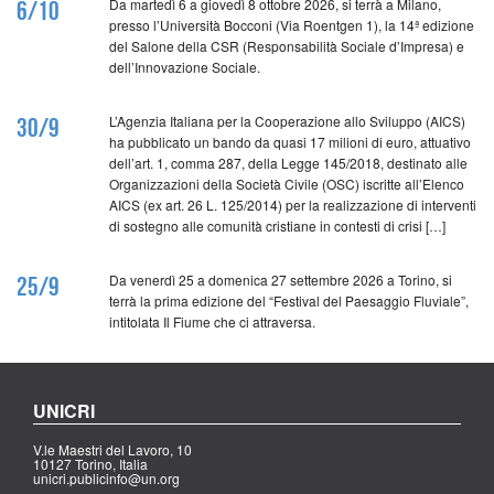
Da martedì 6 a giovedì 8 ottobre 2026, si terrà a Milano,
6/10
presso l’Università Bocconi (Via Roentgen 1), la 14ª edizione
del Salone della CSR (Responsabilità Sociale d’Impresa) e
dell’Innovazione Sociale.
L’Agenzia Italiana per la Cooperazione allo Sviluppo (AICS)
30/9
ha pubblicato un bando da quasi 17 milioni di euro, attuativo
dell’art. 1, comma 287, della Legge 145/2018, destinato alle
Organizzazioni della Società Civile (OSC) iscritte all’Elenco
AICS (ex art. 26 L. 125/2014) per la realizzazione di interventi
di sostegno alle comunità cristiane in contesti di crisi […]
Da venerdì 25 a domenica 27 settembre 2026 a Torino, si
25/9
terrà la prima edizione del “Festival del Paesaggio Fluviale”,
intitolata Il Fiume che ci attraversa.
UNICRI
V.le Maestri del Lavoro, 10
10127 Torino, Italia
unicri.publicinfo@un.org