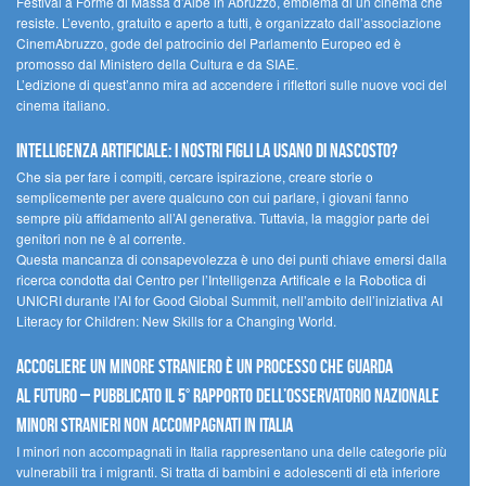
Festival a Forme di Massa d’Albe in Abruzzo, emblema di un cinema che
resiste. L’evento, gratuito e aperto a tutti, è organizzato dall’associazione
CinemAbruzzo, gode del patrocinio del Parlamento Europeo ed è
promosso dal Ministero della Cultura e da SIAE.
L’edizione di quest’anno mira ad accendere i riflettori sulle nuove voci del
cinema italiano.
Intelligenza artificiale: i nostri figli la usano di nascosto?
Che sia per fare i compiti, cercare ispirazione, creare storie o
semplicemente per avere qualcuno con cui parlare, i giovani fanno
sempre più affidamento all’AI generativa. Tuttavia, la maggior parte dei
genitori non ne è al corrente.
Questa mancanza di consapevolezza è uno dei punti chiave emersi dalla
ricerca condotta dal Centro per l’Intelligenza Artificale e la Robotica di
UNICRI durante l’AI for Good Global Summit, nell’ambito dell’iniziativa AI
Literacy for Children: New Skills for a Changing World.
Accogliere un minore straniero è un processo che guarda
al futuro – Pubblicato il 5° rapporto dell’Osservatorio Nazionale
Minori Stranieri Non Accompagnati in Italia
I minori non accompagnati in Italia rappresentano una delle categorie più
vulnerabili tra i migranti. Si tratta di bambini e adolescenti di età inferiore