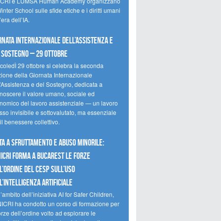
CRI e LUMSA Human Academy organizzano
inter School sulle sfide etiche e i diritti umani
’era dell’IA.
rnata internazionale dell’assistenza e
 sostegno – 29 ottobre
coledÌ 29 ottobre si celebra la seconda
zione della Giornata Internazionale
l’Assistenza e del Sostegno, dedicata a
onoscere il valore umano, sociale ed
nomico del lavoro assistenziale — un lavoro
so invisibile e sottovalutato, ma essenziale
il benessere collettivo.
ta a sfruttamento e abuso minorile:
NICRI forma a Bucarest le forze
l’ordine del CESP sull’uso
l’Intelligenza Artificiale
’ambito dell’iniziativa AI for Safer Children,
NICRI ha condotto un corso di formazione per
orze dell’ordine volto ad esplorare le