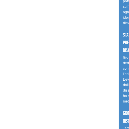
pote
sull
ogni
iden
ril
Sta
Pre
dis
Giov
dedi
come
l’ed
L’e
dal
dis
ha r
met
Gio
ris
Terr