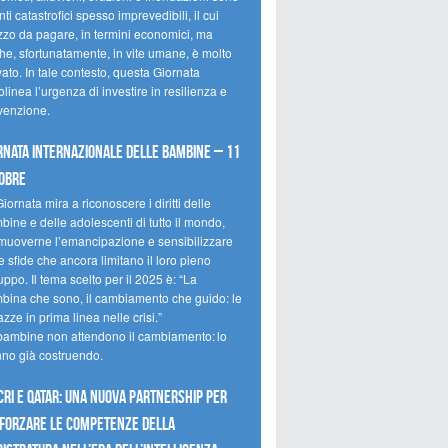
ti catastrofici spesso imprevedibili, il cui
zzo da pagare, in termini economici, ma
he, sfortunatamente, in vite umane, è molto
ato. In tale contesto, questa Giornata
olinea l’urgenza di investire in resilienza e
venzione.
rnata internazionale delle bambine – 11
obre
iornata mira a riconoscere i diritti delle
ine e delle adolescenti di tutto il mondo,
muoverne l’emancipazione e sensibilizzare
e sfide che ancora limitano il loro pieno
uppo. Il tema scelto per il 2025 è: “La
bina che sono, il cambiamento che guido: le
zze in prima linea nelle crisi.”
bambine non attendono il cambiamento: lo
nno già costruendo.
CRI e Qatar: una nuova partnership per
forzare le competenze della