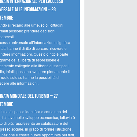
rnata internazionale per l’accesso
versale alle informazioni – 28
ttembre
do si recano alle urne, solo i cittadini
ormati possono prendere decisioni
sapevoli.
cesso universale all’informazione significa
tutti hanno il diritto di cercare, ricevere e
ondere informazioni. Questo diritto è parte
grante della libertà di espressione e
ttamente collegato alla libertà di stampa: i
ia, infatti, possono svolgere pienamente il
 ruolo solo se hanno la possibilità di
edere alle informazioni.
rnata mondiale del turismo – 27
ttembre
urismo è spesso identificato come uno dei
ori chiave nello sviluppo economico, tuttavia è
o di più: rappresenta un catalizzatore del
resso sociale, in grado di fornire istruzione,
upazione e creare nuove opportunità per tutti.