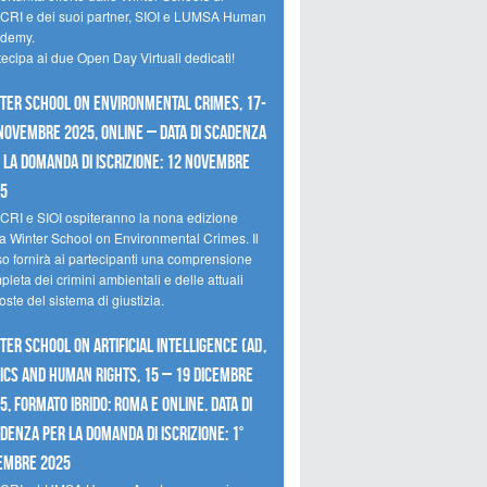
CRI e dei suoi partner, SIOI e LUMSA Human
demy.
tecipa ai due Open Day Virtuali dedicati!
ter School on Environmental Crimes, 17-
novembre 2025, Online – Data di scadenza
 la domanda di iscrizione: 12 novembre
25
CRI e SIOI ospiteranno la nona edizione
la Winter School on Environmental Crimes. Il
so fornirà ai partecipanti una comprensione
leta dei crimini ambientali e delle attuali
oste del sistema di giustizia.
ter School on Artificial Intelligence (AI),
ics and Human Rights, 15 – 19 dicembre
5, Formato Ibrido: Roma e online. Data di
denza per la domanda di iscrizione: 1°
embre 2025