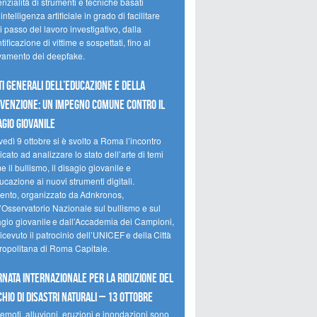
nzialità di strumenti e tecniche basati
’intelligenza artificiale in grado di facilitare
 passo del lavoro investigativo, dalla
tificazione di vittime e sospettati, fino al
evamento dei deepfake.
ti Generali dell’Educazione e della
venzione: un impegno comune contro il
agio giovanile
edì 9 ottobre si è svolto a Roma l’incontro
cato ad analizzare lo stato dell’arte di temi
 il bullismo, il disagio giovanile e
ucazione ai nuovi strumenti digitali.
vento, organizzato da Adnkronos,
l’Osservatorio Nazionale sul bullismo e sul
agio giovanile e dall’Accademia dei Campioni,
icevuto il patrocinio dell’UNICEF e della Città
ropolitana di Roma Capitale.
rnata internazionale per la riduzione del
chio di disastri naturali – 13 ottobre
emoti, alluvioni, eruzioni e inondazioni sono