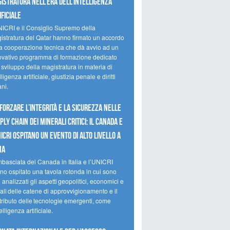
istratura nell’era dell’intelligenza
ificiale
NICRI e il Consiglio Supremo della
istratura del Qatar hanno firmato un accordo
la cooperazione tecnica che dà avvio ad un
ovativo programma di formazione dedicato
 sviluppo della magistratura in materia di
lligenza artificiale, giustizia penale e diritti
ni.
forzare l’integrità e la sicurezza nelle
ply chain dei minerali critici: il Canada e
NICRI ospitano un evento di alto livello a
ma
mbasciata del Canada in Italia e l’UNICRI
no ospitato una tavola rotonda in cui sono
i analizzati gli aspetti geopolitici, economici e
ali delle catene di approvvigionamento e il
tributo delle tecnologie emergenti, come
telligenza artificiale.