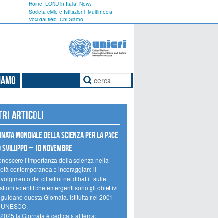
Home
L’ONU in Italia
News
Società civile e Istituzioni
Multimedia
Voci dal field
Chi Siamo
Siamo
tri articoli
rnata mondiale della scienza per la pace
o sviluppo – 10 novembre
onoscere l’importanza della scienza nella
ietà contemporanea e incoraggiare il
volgimento dei cittadini nei dibattiti sulle
tioni scientifiche emergenti sono gli obiettivi
 guidano questa Giornata, istituita nel 2001
l’UNESCO.
 2025 la Giornata è dedicata al tema: