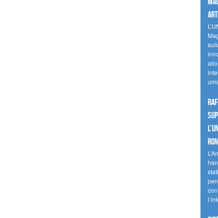
mag
art
L’U
Mag
sul
inn
allo
inte
uma
Raf
sup
l’U
Ro
L’A
han
stat
pen
con
l’in