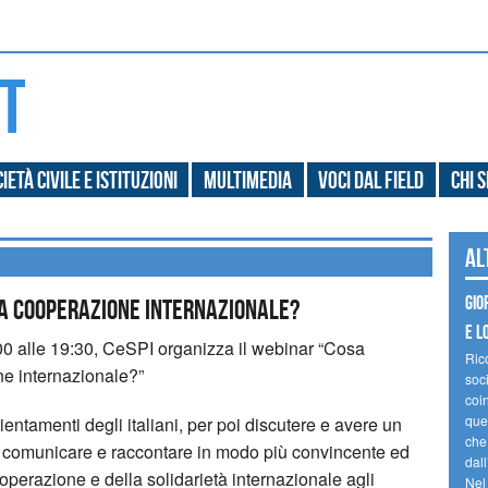
ietà civile e Istituzioni
Multimedia
Voci dal field
Chi 
Al
Gio
la cooperazione internazionale?
e l
:00 alle 19:30, CeSPI organizza il webinar “Cosa
Ric
ne internazionale?”
soc
coin
ques
orientamenti degli italiani, per poi discutere e avere un
che
e comunicare e raccontare in modo più convincente ed
dal
ooperazione e della solidarietà internazionale agli
Nel