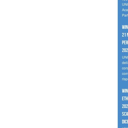
UNI
Aca
Par
Win
21 
per
20
UNI
del
cor
comp
risp
Win
Eth
202
sca
dic