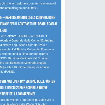
ducia, trasformazione e domani: la scienza di
 abbiamo bisogno per il 2050”.
e – Rafforzamento della cooperazione
ionale per il contrasto dei reati legati ai
erali
0 e 21 ottobre, l’UNICRI, lo UNODC, il
retariato Generale della Comunità Andina,
Ministero degli Affari Esteri del Perù e
presentanti di Bolivia, Colombia, Ecuador e
 si sono riuniti a Lima per partecipare
a XXXII Riunione Ordinaria del Comitato
no sull’Estrazione Mineraria Illegale
I) e alla II Riunione Strategica ad Alto
ello (RANE).
riviti agli Open Day Virtuali delle Winter
ools UNICRI 2025 e scopri le nuove
ntiere della formazione!
sci da vicino i programmi, gli obiettivi e le
rtunità offerte dalle Winter Schools di