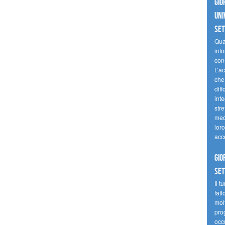
Gio
uni
se
Quan
inf
con
L’ac
che 
diff
inte
stre
med
loro
acc
Gio
se
Il t
fatt
molt
prog
occ