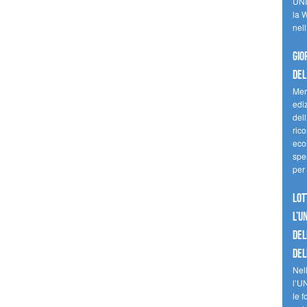
UNI
la W
nell
Gio
del
Mer
edi
del
ric
eco
spes
per 
Lot
l’U
del
del
Nell
l’U
le f