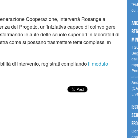
“Fi
cui
 Generazione Cooperazione, interverrà Rosangela
And
enza del Progetto, un’iniziativa capace di coinvolgere
reg
sformando le aule delle scuole superiori in laboratori di
min
stra come si possano trasmettere temi complessi in
Il 2
Seg
dal 
ilità di intervento, registrati compilando
il modulo
rap
Perù
all
Andi
(CAM
Liv
Isc
Sch
fro
Cono
oppo