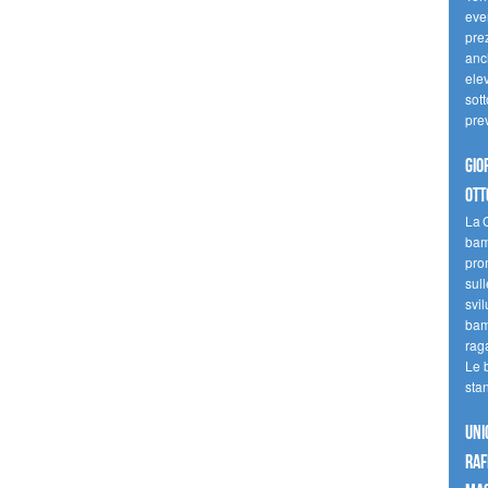
even
pre
anc
elev
sott
pre
Gio
ott
La G
bamb
pro
sull
svil
bam
raga
Le 
sta
UNI
raf