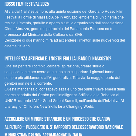
Rosso Film Festival 2025
Al via dal 1 al 7 settembre, alla quinta edizione del Garofano Rosso Film
Festival a Forme di Massa d’Albe in Abruzzo, emblema di un cinema che
resiste. L’evento, gratuito e aperto a tutti, è organizzato dall’associazione
CinemAbruzzo, gode del patrocinio del Parlamento Europeo ed è
promosso dal Ministero della Cultura e da SIAE.
L’edizione di quest’anno mira ad accendere i riflettori sulle nuove voci del
cinema italiano.
Intelligenza artificiale: i nostri figli la usano di nascosto?
Che sia per fare i compiti, cercare ispirazione, creare storie o
semplicemente per avere qualcuno con cui parlare, i giovani fanno
sempre più affidamento all’AI generativa. Tuttavia, la maggior parte dei
genitori non ne è al corrente.
Questa mancanza di consapevolezza è uno dei punti chiave emersi dalla
ricerca condotta dal Centro per l’Intelligenza Artificale e la Robotica di
UNICRI durante l’AI for Good Global Summit, nell’ambito dell’iniziativa AI
Literacy for Children: New Skills for a Changing World.
Accogliere un minore straniero è un processo che guarda
al futuro – Pubblicato il 5° rapporto dell’Osservatorio Nazionale
Minori Stranieri Non Accompagnati in Italia