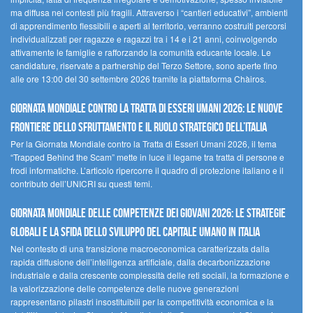
ma diffusa nei contesti più fragili. Attraverso i “cantieri educativi”, ambienti
di apprendimento flessibili e aperti al territorio, verranno costruiti percorsi
individualizzati per ragazze e ragazzi tra i 14 e i 21 anni, coinvolgendo
attivamente le famiglie e rafforzando la comunità educante locale. Le
candidature, riservate a partnership del Terzo Settore, sono aperte fino
alle ore 13:00 del 30 settembre 2026 tramite la piattaforma Chàiros.
GIORNATA MONDIALE CONTRO LA TRATTA DI ESSERI UMANI 2026: LE NUOVE
FRONTIERE DELLO SFRUTTAMENTO E IL RUOLO STRATEGICO DELL’ITALIA
Per la Giornata Mondiale contro la Tratta di Esseri Umani 2026, il tema
“Trapped Behind the Scam” mette in luce il legame tra tratta di persone e
frodi informatiche. L’articolo ripercorre il quadro di protezione italiano e il
contributo dell’UNICRI su questi temi.
GIORNATA MONDIALE DELLE COMPETENZE DEI GIOVANI 2026: LE STRATEGIE
GLOBALI E LA SFIDA DELLO SVILUPPO DEL CAPITALE UMANO IN ITALIA
Nel contesto di una transizione macroeconomica caratterizzata dalla
rapida diffusione dell’intelligenza artificiale, dalla decarbonizzazione
industriale e dalla crescente complessità delle reti sociali, la formazione e
la valorizzazione delle competenze delle nuove generazioni
rappresentano pilastri insostituibili per la competitività economica e la