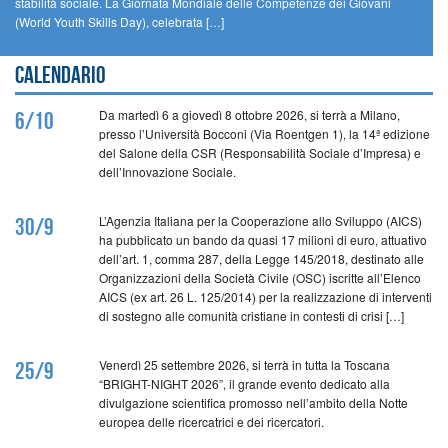
stabilità sociale. La Giornata Mondiale delle Competenze dei Giovani
(World Youth Skills Day), celebrata […]
Calendario
Da martedì 6 a giovedì 8 ottobre 2026, si terrà a Milano,
6/10
presso l’Università Bocconi (Via Roentgen 1), la 14ª edizione
del Salone della CSR (Responsabilità Sociale d’Impresa) e
dell’Innovazione Sociale.
L’Agenzia Italiana per la Cooperazione allo Sviluppo (AICS)
30/9
ha pubblicato un bando da quasi 17 milioni di euro, attuativo
dell’art. 1, comma 287, della Legge 145/2018, destinato alle
Organizzazioni della Società Civile (OSC) iscritte all’Elenco
AICS (ex art. 26 L. 125/2014) per la realizzazione di interventi
di sostegno alle comunità cristiane in contesti di crisi […]
Venerdì 25 settembre 2026, si terrà in tutta la Toscana
25/9
“BRIGHT-NIGHT 2026”, il grande evento dedicato alla
divulgazione scientifica promosso nell’ambito della Notte
europea delle ricercatrici e dei ricercatori.