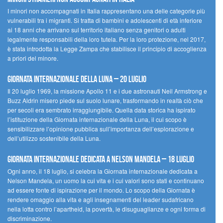
I minori non accompagnati in Italia rappresentano una delle categorie più
vulnerabili tra i migranti. Si tratta di bambini e adolescenti di età inferiore
ai 18 anni che arrivano sul territorio italiano senza genitori o adulti
legalmente responsabili della loro tutela. Per la loro protezione, nel 2017,
è stata introdotta la Legge Zampa che stabilisce il principio di accoglienza
a priori del minore.
Giornata Internazionale della Luna – 20 luglio
Il 20 luglio 1969, la missione Apollo 11 e i due astronauti Neil Armstrong e
Buzz Aldrin misero piede sul suolo lunare, trasformando in realtà ciò che
per secoli era sembrato irraggiungibile. Quella data storica ha ispirato
l’istituzione della Giornata internazionale della Luna, il cui scopo è
sensibilizzare l’opinione pubblica sull’importanza dell’esplorazione e
dell’utilizzo sostenibile della Luna.
Giornata internazionale dedicata a Nelson Mandela – 18 luglio
Ogni anno, il 18 luglio, si celebra la Giornata internazionale dedicata a
Nelson Mandela, un uomo la cui vita e i cui valori sono stati e continuano
ad essere fonte di ispirazione per il mondo. Lo scopo della Giornata è
rendere omaggio alla vita e agli insegnamenti del leader sudafricano
nella lotta contro l’apartheid, la povertà, le disuguaglianze e ogni forma di
discriminazione.