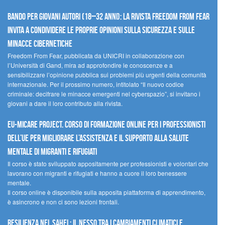
Bando per giovani autori (18–32 anni): la Rivista Freedom From Fear
invita a condividere le proprie opinioni sulla sicurezza e sulle
minacce cibernetiche
Freedom From Fear, pubblicata da UNICRI in collaborazione con
l’Università di Gand, mira ad approfondire le conoscenze e a
sensibilizzare l’opinione pubblica sui problemi più urgenti della comunità
internazionale. Per il prossimo numero, intitolato “Il nuovo codice
criminale: decifrare le minacce emergenti nel cyberspazio”, si invitano i
giovani a dare il loro contributo alla rivista.
EU-MiCare Project. Corso di formazione online per i professionisti
dell’UE per migliorare l’assistenza e il supporto alla salute
mentale di migranti e rifugiati
Il corso è stato sviluppato appositamente per professionisti e volontari che
lavorano con migranti e rifugiati e hanno a cuore il loro benessere
mentale.
Il corso online è disponibile sulla apposita piattaforma di apprendimento,
è asincrono e non ci sono lezioni frontali.
Resilienza nel Sahel: il nesso tra i cambiamenti climatici e