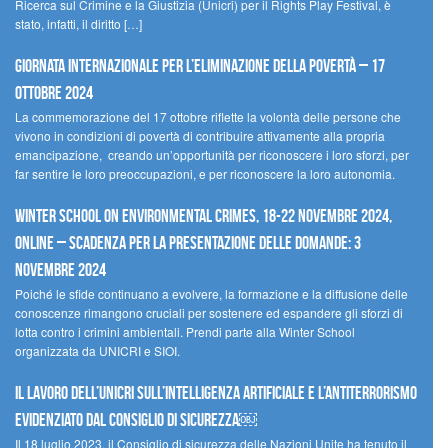
Ricerca sul Crimine e la Giustizia (Unicri) per il Rights Play Festival, è
stato, infatti, il diritto […]
Giornata internazionale per l’eliminazione della povertà – 17
ottobre 2024
La commemorazione del 17 ottobre riflette la volontà delle persone che
vivono in condizioni di povertà di contribuire attivamente alla propria
emancipazione, creando un’opportunità per riconoscere i loro sforzi, per
far sentire le loro preoccupazioni, e per riconoscere la loro autonomia.
Winter School on Environmental Crimes, 18-22 novembre 2024,
Online – Scadenza per la presentazione delle domande: 3
novembre 2024
Poiché le sfide continuano a evolvere, la formazione e la diffusione delle
conoscenze rimangono cruciali per sostenere ed espandere gli sforzi di
lotta contro i crimini ambientali. Prendi parte alla Winter School
organizzata da UNICRI e SIOI.
Il lavoro dell’UNICRI sull’intelligenza artificiale e l’antiterrorismo
evidenziato dal Consiglio di Sicurezza￼
Il 18 luglio 2023, il Consiglio di sicurezza delle Nazioni Unite ha tenuto il