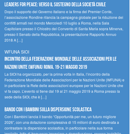
Leaders for peace: verso il sostegno della società civile
Dopo il supporto del Governo italiano e la firma del Premier Conte,
l’associazione Rondine rilancia la campagna globale per la riduzione dei
conflitti armati nel mondo Mercoledì 10 luglio a Roma, nella Sala
Capitolare presso il Chiostro del Convento di Santa Maria sopra Minerva,
presso il Senato della Repubblica, la presentazione Rapporto Annuo
2018 A […]
WFUNA SIOI
Incontro della Federazione Mondiale delle Associazioni per le
Nazioni Unite (WFUNA) Roma, 19-21 maggio 2019
La SIOI ha organizzato, per la prima volta in Italia, l’incontro della
Federazione Mondiale delle Associazioni per le Nazioni Unite (WFUNA) e
in particolare la Rete delle associazioni europee per le Nazioni Unite che
vi fa capo. L’evento si tiene dal 19 al 21 maggio 2019 a Roma presso la
sede della SIOI, che è […]
Bando Con i Bambini sulla dispersione scolastica
Con i Bambini lancia il bando “Opportunità per me, un futuro migliore
2026”, con una dotazione complessiva di 15 milioni di euro destinata a
contrastare la dispersione scolastica, in particolare nella sua forma
implicita, fatta di frequenza irregolare e demotivazione, spesso invisibile