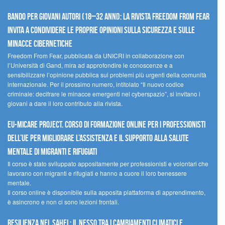
Bando per giovani autori (18–32 anni): la Rivista Freedom From Fear
invita a condividere le proprie opinioni sulla sicurezza e sulle
minacce cibernetiche
Freedom From Fear, pubblicata da UNICRI in collaborazione con
l’Università di Gand, mira ad approfondire le conoscenze e a
sensibilizzare l’opinione pubblica sui problemi più urgenti della comunità
internazionale. Per il prossimo numero, intitolato “Il nuovo codice
criminale: decifrare le minacce emergenti nel cyberspazio”, si invitano i
giovani a dare il loro contributo alla rivista.
EU-MiCare Project. Corso di formazione online per i professionisti
dell’UE per migliorare l’assistenza e il supporto alla salute
mentale di migranti e rifugiati
Il corso è stato sviluppato appositamente per professionisti e volontari che
lavorano con migranti e rifugiati e hanno a cuore il loro benessere
mentale.
Il corso online è disponibile sulla apposita piattaforma di apprendimento,
è asincrono e non ci sono lezioni frontali.
Resilienza nel Sahel: il nesso tra i cambiamenti climatici e