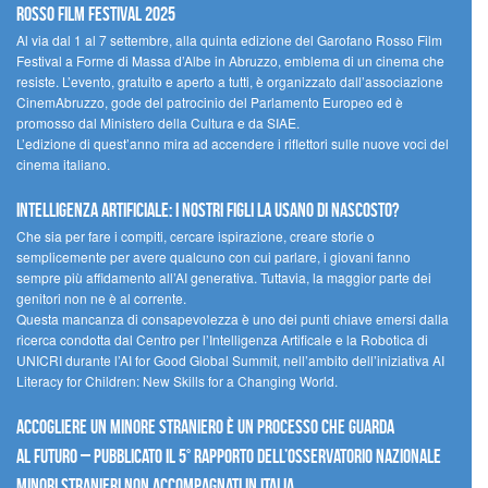
Rosso Film Festival 2025
Al via dal 1 al 7 settembre, alla quinta edizione del Garofano Rosso Film
Festival a Forme di Massa d’Albe in Abruzzo, emblema di un cinema che
resiste. L’evento, gratuito e aperto a tutti, è organizzato dall’associazione
CinemAbruzzo, gode del patrocinio del Parlamento Europeo ed è
promosso dal Ministero della Cultura e da SIAE.
L’edizione di quest’anno mira ad accendere i riflettori sulle nuove voci del
cinema italiano.
Intelligenza artificiale: i nostri figli la usano di nascosto?
Che sia per fare i compiti, cercare ispirazione, creare storie o
semplicemente per avere qualcuno con cui parlare, i giovani fanno
sempre più affidamento all’AI generativa. Tuttavia, la maggior parte dei
genitori non ne è al corrente.
Questa mancanza di consapevolezza è uno dei punti chiave emersi dalla
ricerca condotta dal Centro per l’Intelligenza Artificale e la Robotica di
UNICRI durante l’AI for Good Global Summit, nell’ambito dell’iniziativa AI
Literacy for Children: New Skills for a Changing World.
Accogliere un minore straniero è un processo che guarda
al futuro – Pubblicato il 5° rapporto dell’Osservatorio Nazionale
Minori Stranieri Non Accompagnati in Italia