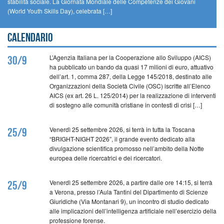
stabilità sociale. La Giornata Mondiale delle Competenze dei Giovani
(World Youth Skills Day), celebrata […]
Calendario
L’Agenzia Italiana per la Cooperazione allo Sviluppo (AICS)
30/9
ha pubblicato un bando da quasi 17 milioni di euro, attuativo
dell’art. 1, comma 287, della Legge 145/2018, destinato alle
Organizzazioni della Società Civile (OSC) iscritte all’Elenco
AICS (ex art. 26 L. 125/2014) per la realizzazione di interventi
di sostegno alle comunità cristiane in contesti di crisi […]
Venerdì 25 settembre 2026, si terrà in tutta la Toscana
25/9
“BRIGHT-NIGHT 2026”, il grande evento dedicato alla
divulgazione scientifica promosso nell’ambito della Notte
europea delle ricercatrici e dei ricercatori.
Venerdì 25 settembre 2026, a partire dalle ore 14:15, si terrà
25/9
a Verona, presso l’Aula Tantini del Dipartimento di Scienze
Giuridiche (Via Montanari 9), un incontro di studio dedicato
alle implicazioni dell’intelligenza artificiale nell’esercizio della
professione forense.