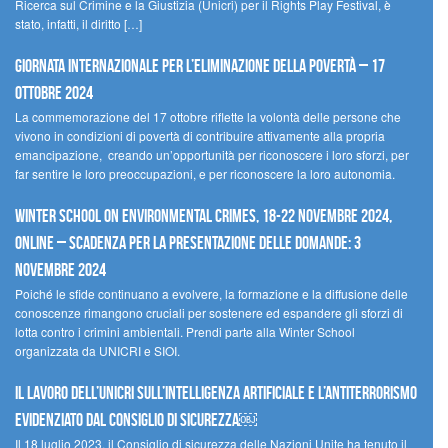
Ricerca sul Crimine e la Giustizia (Unicri) per il Rights Play Festival, è
stato, infatti, il diritto […]
Giornata internazionale per l’eliminazione della povertà – 17
ottobre 2024
La commemorazione del 17 ottobre riflette la volontà delle persone che
vivono in condizioni di povertà di contribuire attivamente alla propria
emancipazione, creando un’opportunità per riconoscere i loro sforzi, per
far sentire le loro preoccupazioni, e per riconoscere la loro autonomia.
Winter School on Environmental Crimes, 18-22 novembre 2024,
Online – Scadenza per la presentazione delle domande: 3
novembre 2024
Poiché le sfide continuano a evolvere, la formazione e la diffusione delle
conoscenze rimangono cruciali per sostenere ed espandere gli sforzi di
lotta contro i crimini ambientali. Prendi parte alla Winter School
organizzata da UNICRI e SIOI.
Il lavoro dell’UNICRI sull’intelligenza artificiale e l’antiterrorismo
evidenziato dal Consiglio di Sicurezza￼
Il 18 luglio 2023, il Consiglio di sicurezza delle Nazioni Unite ha tenuto il