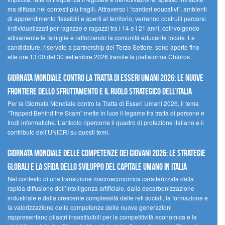
ma diffusa nei contesti più fragili. Attraverso i “cantieri educativi”, ambienti
di apprendimento flessibili e aperti al territorio, verranno costruiti percorsi
individualizzati per ragazze e ragazzi tra i 14 e i 21 anni, coinvolgendo
attivamente le famiglie e rafforzando la comunità educante locale. Le
candidature, riservate a partnership del Terzo Settore, sono aperte fino
alle ore 13:00 del 30 settembre 2026 tramite la piattaforma Chàiros.
GIORNATA MONDIALE CONTRO LA TRATTA DI ESSERI UMANI 2026: LE NUOVE
FRONTIERE DELLO SFRUTTAMENTO E IL RUOLO STRATEGICO DELL’ITALIA
Per la Giornata Mondiale contro la Tratta di Esseri Umani 2026, il tema
“Trapped Behind the Scam” mette in luce il legame tra tratta di persone e
frodi informatiche. L’articolo ripercorre il quadro di protezione italiano e il
contributo dell’UNICRI su questi temi.
GIORNATA MONDIALE DELLE COMPETENZE DEI GIOVANI 2026: LE STRATEGIE
GLOBALI E LA SFIDA DELLO SVILUPPO DEL CAPITALE UMANO IN ITALIA
Nel contesto di una transizione macroeconomica caratterizzata dalla
rapida diffusione dell’intelligenza artificiale, dalla decarbonizzazione
industriale e dalla crescente complessità delle reti sociali, la formazione e
la valorizzazione delle competenze delle nuove generazioni
rappresentano pilastri insostituibili per la competitività economica e la