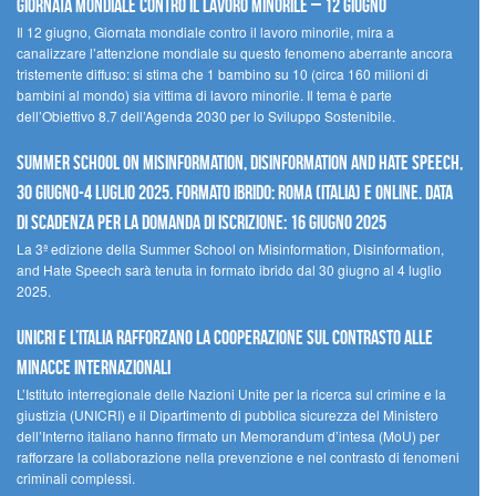
Giornata mondiale contro il lavoro minorile – 12 giugno
Il 12 giugno, Giornata mondiale contro il lavoro minorile, mira a
canalizzare l’attenzione mondiale su questo fenomeno aberrante ancora
tristemente diffuso: si stima che 1 bambino su 10 (circa 160 milioni di
bambini al mondo) sia vittima di lavoro minorile. Il tema è parte
dell’Obiettivo 8.7 dell’Agenda 2030 per lo Sviluppo Sostenibile.
Summer School on Misinformation, Disinformation and Hate Speech,
30 giugno-4 luglio 2025. Formato ibrido: Roma (Italia) e online. Data
di scadenza per la domanda di iscrizione: 16 giugno 2025
La 3ª edizione della Summer School on Misinformation, Disinformation,
and Hate Speech sarà tenuta in formato ibrido dal 30 giugno al 4 luglio
2025.
UNICRI e l’Italia rafforzano la cooperazione sul contrasto alle
minacce internazionali
L’Istituto interregionale delle Nazioni Unite per la ricerca sul crimine e la
giustizia (UNICRI) e il Dipartimento di pubblica sicurezza del Ministero
dell’Interno italiano hanno firmato un Memorandum d’intesa (MoU) per
rafforzare la collaborazione nella prevenzione e nel contrasto di fenomeni
criminali complessi.