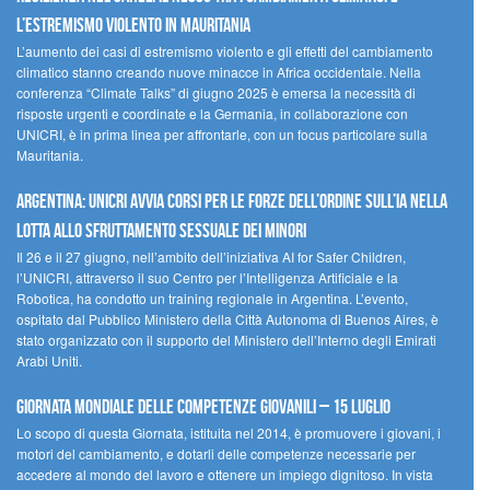
l’estremismo violento in Mauritania
L’aumento dei casi di estremismo violento e gli effetti del cambiamento
climatico stanno creando nuove minacce in Africa occidentale. Nella
conferenza “Climate Talks” di giugno 2025 è emersa la necessità di
risposte urgenti e coordinate e la Germania, in collaborazione con
UNICRI, è in prima linea per affrontarle, con un focus particolare sulla
Mauritania.
Argentina: UNICRI avvia corsi per le forze dell’ordine sull’IA nella
lotta allo sfruttamento sessuale dei minori
Il 26 e il 27 giugno, nell’ambito dell’iniziativa AI for Safer Children,
l’UNICRI, attraverso il suo Centro per l’Intelligenza Artificiale e la
Robotica, ha condotto un training regionale in Argentina. L’evento,
ospitato dal Pubblico Ministero della Città Autonoma di Buenos Aires, è
stato organizzato con il supporto del Ministero dell’Interno degli Emirati
Arabi Uniti.
Giornata Mondiale delle Competenze Giovanili – 15 luglio
Lo scopo di questa Giornata, istituita nel 2014, è promuovere i giovani, i
motori del cambiamento, e dotarli delle competenze necessarie per
accedere al mondo del lavoro e ottenere un impiego dignitoso. In vista