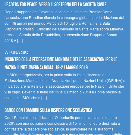
Leaders for peace: verso il sostegno della società civile
Dopo il supporto del Governo italiano e la firma del Premier Conte,
l’associazione Rondine rilancia la campagna globale per la riduzione dei
conflitti armati nel mondo Mercoledì 10 luglio a Roma, nella Sala
Capitolare presso il Chiostro del Convento di Santa Maria sopra Minerva,
presso il Senato della Repubblica, la presentazione Rapporto Annuo
2018 A […]
WFUNA SIOI
Incontro della Federazione Mondiale delle Associazioni per le
Nazioni Unite (WFUNA) Roma, 19-21 maggio 2019
La SIOI ha organizzato, per la prima volta in Italia, l’incontro della
Federazione Mondiale delle Associazioni per le Nazioni Unite (WFUNA) e
in particolare la Rete delle associazioni europee per le Nazioni Unite che
vi fa capo. L’evento si tiene dal 19 al 21 maggio 2019 a Roma presso la
sede della SIOI, che è […]
Bando Con i Bambini sulla dispersione scolastica
Con i Bambini lancia il bando “Opportunità per me, un futuro migliore
2026”, con una dotazione complessiva di 15 milioni di euro destinata a
contrastare la dispersione scolastica, in particolare nella sua forma
implicita, fatta di frequenza irregolare e demotivazione, spesso invisibile