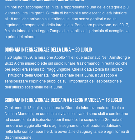
I minori non accompagnati in Italia rappresentano una delle categorie più
vulnerabili tra i migranti. Si tratta di bambini e adolescenti di età inferiore
ai 18 anni che arrivano sul territorio italiano senza genitori o adulti
legalmente responsabili della loro tutela. Per la loro protezione, nel 2017,
è stata introdotta la Legge Zampa che stabilisce il principio di accoglienza
a priori del minore.
Giornata Internazionale della Luna – 20 luglio
Il 20 luglio 1969, la missione Apollo 11 e i due astronauti Neil Armstrong e
Buzz Aldrin misero piede sul suolo lunare, trasformando in realtà ciò che
per secoli era sembrato irraggiungibile. Quella data storica ha ispirato
l’istituzione della Giornata internazionale della Luna, il cui scopo è
sensibilizzare l’opinione pubblica sull’importanza dell’esplorazione e
dell’utilizzo sostenibile della Luna.
Giornata internazionale dedicata a Nelson Mandela – 18 luglio
Ogni anno, il 18 luglio, si celebra la Giornata internazionale dedicata a
Nelson Mandela, un uomo la cui vita e i cui valori sono stati e continuano
ad essere fonte di ispirazione per il mondo. Lo scopo della Giornata è
rendere omaggio alla vita e agli insegnamenti del leader sudafricano
nella lotta contro l’apartheid, la povertà, le disuguaglianze e ogni forma di
discriminazione.