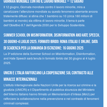
Giornata mondiale contro il lavoro minorile – 12 giugno
Il 12 giugno, Giornata mondiale contro il lavoro minorile, mira a
canalizzare l’attenzione mondiale su questo fenomeno aberrante ancora
tristemente diffuso: si stima che 1 bambino su 10 (circa 160 milioni di
bambini al mondo) sia vittima di lavoro minorile. Il tema è parte
dell’Obiettivo 8.7 dell’Agenda 2030 per lo Sviluppo Sostenibile.
Summer School on Misinformation, Disinformation and Hate Speech,
30 giugno-4 luglio 2025. Formato ibrido: Roma (Italia) e online. Data
di scadenza per la domanda di iscrizione: 16 giugno 2025
La 3ª edizione della Summer School on Misinformation, Disinformation,
and Hate Speech sarà tenuta in formato ibrido dal 30 giugno al 4 luglio
2025.
UNICRI e l’Italia rafforzano la cooperazione sul contrasto alle
minacce internazionali
L’Istituto interregionale delle Nazioni Unite per la ricerca sul crimine e la
giustizia (UNICRI) e il Dipartimento di pubblica sicurezza del Ministero
dell’Interno italiano hanno firmato un Memorandum d’intesa (MoU) per
rafforzare la collaborazione nella prevenzione e nel contrasto di fenomeni
criminali complessi.