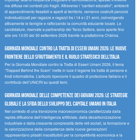
ma diffusa nei contesti più fragili. Attraverso i “cantieri educativi”, ambienti
di apprendimento flessibili e aperti al territorio, verranno costruiti percorsi
individualizzati per ragazze e ragazzi tra i 14 e i 21 anni, coinvolgendo
attivamente le famiglie e rafforzando la comunità educante locale. Le
candidature, riservate a partnership del Terzo Settore, sono aperte fino
alle ore 13:00 del 30 settembre 2026 tramite la piattaforma Chàiros.
GIORNATA MONDIALE CONTRO LA TRATTA DI ESSERI UMANI 2026: LE NUOVE
FRONTIERE DELLO SFRUTTAMENTO E IL RUOLO STRATEGICO DELL’ITALIA
Per la Giornata Mondiale contro la Tratta di Esseri Umani 2026, il tema
“Trapped Behind the Scam” mette in luce il legame tra tratta di persone e
frodi informatiche. L’articolo ripercorre il quadro di protezione italiano e il
contributo dell’UNICRI su questi temi.
GIORNATA MONDIALE DELLE COMPETENZE DEI GIOVANI 2026: LE STRATEGIE
GLOBALI E LA SFIDA DELLO SVILUPPO DEL CAPITALE UMANO IN ITALIA
Nel contesto di una transizione macroeconomica caratterizzata dalla
rapida diffusione dell’intelligenza artificiale, dalla decarbonizzazione
industriale e dalla crescente complessità delle reti sociali, la formazione e
la valorizzazione delle competenze delle nuove generazioni
rappresentano pilastri insostituibili per la competitività economica e la