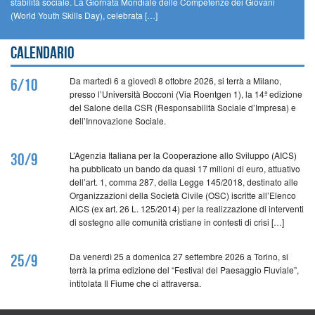
stabilità sociale. La Giornata Mondiale delle Competenze dei Giovani
(World Youth Skills Day), celebrata […]
Calendario
Da martedì 6 a giovedì 8 ottobre 2026, si terrà a Milano,
6/10
presso l’Università Bocconi (Via Roentgen 1), la 14ª edizione
del Salone della CSR (Responsabilità Sociale d’Impresa) e
dell’Innovazione Sociale.
L’Agenzia Italiana per la Cooperazione allo Sviluppo (AICS)
30/9
ha pubblicato un bando da quasi 17 milioni di euro, attuativo
dell’art. 1, comma 287, della Legge 145/2018, destinato alle
Organizzazioni della Società Civile (OSC) iscritte all’Elenco
AICS (ex art. 26 L. 125/2014) per la realizzazione di interventi
di sostegno alle comunità cristiane in contesti di crisi […]
Da venerdì 25 a domenica 27 settembre 2026 a Torino, si
25/9
terrà la prima edizione del “Festival del Paesaggio Fluviale”,
intitolata Il Fiume che ci attraversa.