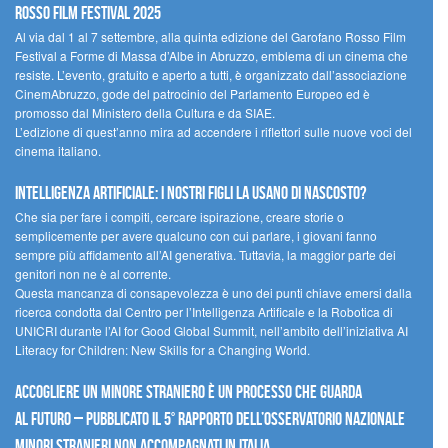
Rosso Film Festival 2025
Al via dal 1 al 7 settembre, alla quinta edizione del Garofano Rosso Film
Festival a Forme di Massa d’Albe in Abruzzo, emblema di un cinema che
resiste. L’evento, gratuito e aperto a tutti, è organizzato dall’associazione
CinemAbruzzo, gode del patrocinio del Parlamento Europeo ed è
promosso dal Ministero della Cultura e da SIAE.
L’edizione di quest’anno mira ad accendere i riflettori sulle nuove voci del
cinema italiano.
Intelligenza artificiale: i nostri figli la usano di nascosto?
Che sia per fare i compiti, cercare ispirazione, creare storie o
semplicemente per avere qualcuno con cui parlare, i giovani fanno
sempre più affidamento all’AI generativa. Tuttavia, la maggior parte dei
genitori non ne è al corrente.
Questa mancanza di consapevolezza è uno dei punti chiave emersi dalla
ricerca condotta dal Centro per l’Intelligenza Artificale e la Robotica di
UNICRI durante l’AI for Good Global Summit, nell’ambito dell’iniziativa AI
Literacy for Children: New Skills for a Changing World.
Accogliere un minore straniero è un processo che guarda
al futuro – Pubblicato il 5° rapporto dell’Osservatorio Nazionale
Minori Stranieri Non Accompagnati in Italia