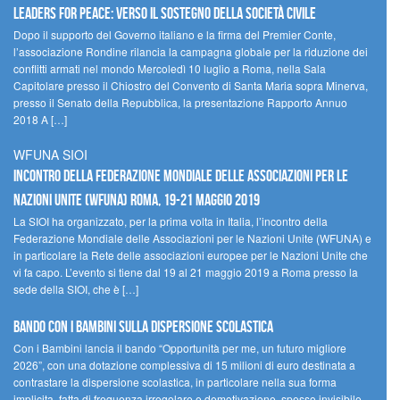
Leaders for peace: verso il sostegno della società civile
Dopo il supporto del Governo italiano e la firma del Premier Conte,
l’associazione Rondine rilancia la campagna globale per la riduzione dei
conflitti armati nel mondo Mercoledì 10 luglio a Roma, nella Sala
Capitolare presso il Chiostro del Convento di Santa Maria sopra Minerva,
presso il Senato della Repubblica, la presentazione Rapporto Annuo
2018 A […]
WFUNA SIOI
Incontro della Federazione Mondiale delle Associazioni per le
Nazioni Unite (WFUNA) Roma, 19-21 maggio 2019
La SIOI ha organizzato, per la prima volta in Italia, l’incontro della
Federazione Mondiale delle Associazioni per le Nazioni Unite (WFUNA) e
in particolare la Rete delle associazioni europee per le Nazioni Unite che
vi fa capo. L’evento si tiene dal 19 al 21 maggio 2019 a Roma presso la
sede della SIOI, che è […]
Bando Con i Bambini sulla dispersione scolastica
Con i Bambini lancia il bando “Opportunità per me, un futuro migliore
2026”, con una dotazione complessiva di 15 milioni di euro destinata a
contrastare la dispersione scolastica, in particolare nella sua forma
implicita, fatta di frequenza irregolare e demotivazione, spesso invisibile