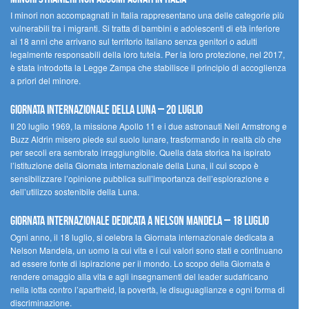
I minori non accompagnati in Italia rappresentano una delle categorie più
vulnerabili tra i migranti. Si tratta di bambini e adolescenti di età inferiore
ai 18 anni che arrivano sul territorio italiano senza genitori o adulti
legalmente responsabili della loro tutela. Per la loro protezione, nel 2017,
è stata introdotta la Legge Zampa che stabilisce il principio di accoglienza
a priori del minore.
Giornata Internazionale della Luna – 20 luglio
Il 20 luglio 1969, la missione Apollo 11 e i due astronauti Neil Armstrong e
Buzz Aldrin misero piede sul suolo lunare, trasformando in realtà ciò che
per secoli era sembrato irraggiungibile. Quella data storica ha ispirato
l’istituzione della Giornata internazionale della Luna, il cui scopo è
sensibilizzare l’opinione pubblica sull’importanza dell’esplorazione e
dell’utilizzo sostenibile della Luna.
Giornata internazionale dedicata a Nelson Mandela – 18 luglio
Ogni anno, il 18 luglio, si celebra la Giornata internazionale dedicata a
Nelson Mandela, un uomo la cui vita e i cui valori sono stati e continuano
ad essere fonte di ispirazione per il mondo. Lo scopo della Giornata è
rendere omaggio alla vita e agli insegnamenti del leader sudafricano
nella lotta contro l’apartheid, la povertà, le disuguaglianze e ogni forma di
discriminazione.