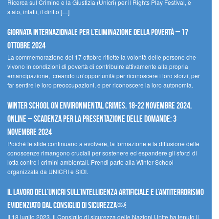
Ricerca sul Crimine e la Giustizia (Unicri) per il Rights Play Festival, è
stato, infatti, il diritto […]
Giornata internazionale per l’eliminazione della povertà – 17
ottobre 2024
La commemorazione del 17 ottobre riflette la volontà delle persone che
vivono in condizioni di povertà di contribuire attivamente alla propria
emancipazione, creando un’opportunità per riconoscere i loro sforzi, per
far sentire le loro preoccupazioni, e per riconoscere la loro autonomia.
Winter School on Environmental Crimes, 18-22 novembre 2024,
Online – Scadenza per la presentazione delle domande: 3
novembre 2024
Poiché le sfide continuano a evolvere, la formazione e la diffusione delle
conoscenze rimangono cruciali per sostenere ed espandere gli sforzi di
lotta contro i crimini ambientali. Prendi parte alla Winter School
organizzata da UNICRI e SIOI.
Il lavoro dell’UNICRI sull’intelligenza artificiale e l’antiterrorismo
evidenziato dal Consiglio di Sicurezza￼
Il 18 luglio 2023, il Consiglio di sicurezza delle Nazioni Unite ha tenuto il