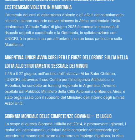
l’estremismo violento in Mauritania
L’aumento dei casi di estremismo violento e gli effetti del cambiamento
climatico stanno creando nuove minacce in Africa occidentale. Nella
conferenza “Climate Talks” di giugno 2025 è emersa la necessità di
risposte urgenti e coordinate e la Germania, in collaborazione con
UNICRI, è in prima linea per affrontarle, con un focus particolare sulla
Mauritania.
Argentina: UNICRI avvia corsi per le forze dell’ordine sull’IA nella
lotta allo sfruttamento sessuale dei minori
Il 26 e il 27 giugno, nell’ambito dell’iniziativa AI for Safer Children,
l’UNICRI, attraverso il suo Centro per l’Intelligenza Artificiale e la
Robotica, ha condotto un training regionale in Argentina. L’evento,
ospitato dal Pubblico Ministero della Città Autonoma di Buenos Aires, è
stato organizzato con il supporto del Ministero dell’Interno degli Emirati
Arabi Uniti.
Giornata Mondiale delle Competenze Giovanili – 15 luglio
Lo scopo di questa Giornata, istituita nel 2014, è promuovere i giovani, i
motori del cambiamento, e dotarli delle competenze necessarie per
accedere al mondo del lavoro e ottenere un impiego dignitoso. In vista