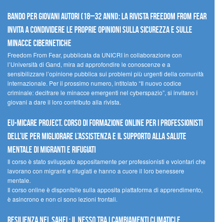
Bando per giovani autori (18–32 anni): la Rivista Freedom From Fear
invita a condividere le proprie opinioni sulla sicurezza e sulle
minacce cibernetiche
Freedom From Fear, pubblicata da UNICRI in collaborazione con
l’Università di Gand, mira ad approfondire le conoscenze e a
sensibilizzare l’opinione pubblica sui problemi più urgenti della comunità
internazionale. Per il prossimo numero, intitolato “Il nuovo codice
criminale: decifrare le minacce emergenti nel cyberspazio”, si invitano i
giovani a dare il loro contributo alla rivista.
EU-MiCare Project. Corso di formazione online per i professionisti
dell’UE per migliorare l’assistenza e il supporto alla salute
mentale di migranti e rifugiati
Il corso è stato sviluppato appositamente per professionisti e volontari che
lavorano con migranti e rifugiati e hanno a cuore il loro benessere
mentale.
Il corso online è disponibile sulla apposita piattaforma di apprendimento,
è asincrono e non ci sono lezioni frontali.
Resilienza nel Sahel: il nesso tra i cambiamenti climatici e