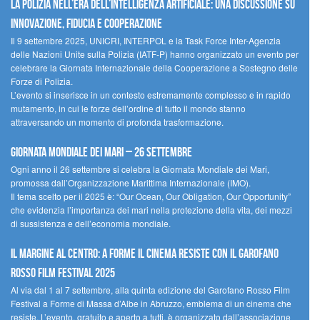
La polizia nell’era dell’Intelligenza Artificiale: una discussione su
innovazione, fiducia e cooperazione
Il 9 settembre 2025, UNICRI, INTERPOL e la Task Force Inter-Agenzia
delle Nazioni Unite sulla Polizia (IATF-P) hanno organizzato un evento per
celebrare la Giornata Internazionale della Cooperazione a Sostegno delle
Forze di Polizia.
L’evento si inserisce in un contesto estremamente complesso e in rapido
mutamento, in cui le forze dell’ordine di tutto il mondo stanno
attraversando un momento di profonda trasformazione.
Giornata Mondiale dei Mari – 26 settembre
Ogni anno il 26 settembre si celebra la Giornata Mondiale dei Mari,
promossa dall’Organizzazione Marittima Internazionale (IMO).
Il tema scelto per il 2025 è: “Our Ocean, Our Obligation, Our Opportunity”
che evidenzia l’importanza dei mari nella protezione della vita, dei mezzi
di sussistenza e dell’economia mondiale.
Il margine al centro: a Forme il cinema resiste con il Garofano
Rosso Film Festival 2025
Al via dal 1 al 7 settembre, alla quinta edizione del Garofano Rosso Film
Festival a Forme di Massa d’Albe in Abruzzo, emblema di un cinema che
resiste. L’evento, gratuito e aperto a tutti, è organizzato dall’associazione