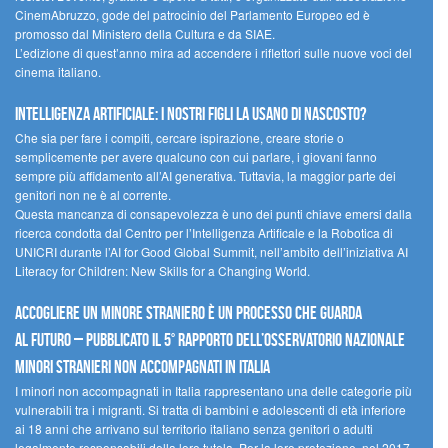
CinemAbruzzo, gode del patrocinio del Parlamento Europeo ed è
promosso dal Ministero della Cultura e da SIAE.
L’edizione di quest’anno mira ad accendere i riflettori sulle nuove voci del
cinema italiano.
Intelligenza artificiale: i nostri figli la usano di nascosto?
Che sia per fare i compiti, cercare ispirazione, creare storie o
semplicemente per avere qualcuno con cui parlare, i giovani fanno
sempre più affidamento all’AI generativa. Tuttavia, la maggior parte dei
genitori non ne è al corrente.
Questa mancanza di consapevolezza è uno dei punti chiave emersi dalla
ricerca condotta dal Centro per l’Intelligenza Artificale e la Robotica di
UNICRI durante l’AI for Good Global Summit, nell’ambito dell’iniziativa AI
Literacy for Children: New Skills for a Changing World.
Accogliere un minore straniero è un processo che guarda
al futuro – Pubblicato il 5° rapporto dell’Osservatorio Nazionale
Minori Stranieri Non Accompagnati in Italia
I minori non accompagnati in Italia rappresentano una delle categorie più
vulnerabili tra i migranti. Si tratta di bambini e adolescenti di età inferiore
ai 18 anni che arrivano sul territorio italiano senza genitori o adulti
legalmente responsabili della loro tutela. Per la loro protezione, nel 2017,