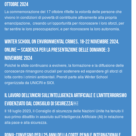
ottobre 2024
La commemorazione del 17 ottobre riflette la volontà delle persone che
vivono in condizioni di povertà di contribuire attivamente alla propria
emancipazione, creando un’opportunità per riconoscere i loro sforzi, per
far sentire le loro preoccupazioni, e per riconoscere la loro autonomia.
Winter School on Environmental Crimes, 18-22 novembre 2024,
Online – Scadenza per la presentazione delle domande: 3
novembre 2024
Poiché le sfide continuano a evolvere, la formazione e la diffusione delle
conoscenze rimangono cruciali per sostenere ed espandere gli sforzi di
lotta contro i crimini ambientali. Prendi parte alla Winter School
organizzata da UNICRI e SIOI.
Il lavoro dell’UNICRI sull’intelligenza artificiale e l’antiterrorismo
evidenziato dal Consiglio di Sicurezza￼
Il 18 luglio 2023, il Consiglio di sicurezza delle Nazioni Unite ha tenuto il
suo primo dibattito in assoluto sull’Intelligenza Artificiale (AI) in relazione
alla pace e alla sicurezza.
Roma: convegno per i 25 anni della Corte penale internazionale