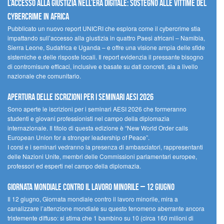
L’accesso alla giustizia nell’era digitale: sostegno alle vittime del
cybercrime in Africa
Pubblicato un nuovo report UNICRI che esplora come il cybercrime stia
impattando sull’accesso alla giustizia in quattro Paesi africani – Namibia,
Sierra Leone, Sudafrica e Uganda – e offre una visione ampia delle sfide
sistemiche e delle risposte locali. Il report evidenzia il pressante bisogno
di contromisure efficaci, inclusive e basate su dati concreti, sia a livello
nazionale che comunitario.
Apertura delle iscrizioni per i seminari AESI 2026
Sono aperte le iscrizioni per i seminari AESI 2026 che formeranno
studenti e giovani professionisti nel campo della diplomazia
internazionale. Il titolo di questa edizione è “New World Order calls
European Union for a stronger leadership of Peace”.
I corsi e i seminari vedranno la presenza di ambasciatori, rappresentanti
delle Nazioni Unite, membri delle Commissioni parlamentari europee,
professori ed esperti nel campo della diplomazia.
Giornata mondiale contro il lavoro minorile – 12 giugno
Il 12 giugno, Giornata mondiale contro il lavoro minorile, mira a
canalizzare l’attenzione mondiale su questo fenomeno aberrante ancora
tristemente diffuso: si stima che 1 bambino su 10 (circa 160 milioni di