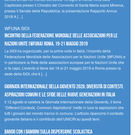
Capitolare presso il Chiostro del Convento di Santa Maria sopra Minerva,
presso il Senato della Repubblica, la presentazione Rapporto Annuo
2018 A […]
WFUNA SIOI
Incontro della Federazione Mondiale delle Associazioni per le
Nazioni Unite (WFUNA) Roma, 19-21 maggio 2019
La SIOI ha organizzato, per la prima volta in Italia, l’incontro della
Federazione Mondiale delle Associazioni per le Nazioni Unite (WFUNA) e
in particolare la Rete delle associazioni europee per le Nazioni Unite che
vi fa capo. L’evento si tiene dal 19 al 21 maggio 2019 a Roma presso la
sede della SIOI, che è […]
GIORNATA INTERNAZIONALE DELLA GIOVENTÙ 2026: DIVERSITÀ DI CONTESTI,
ASPIRAZIONI COMUNI E LE SFIDE DELLE NUOVE GENERAZIONI IN ITALIA
Il 12 agosto si celebra la Giornata Internazionale della Gioventù, il tema
“Different Contexts, Common Aspirations” mette in luce le aspirazioni che
tutti i giovani del mondo hanno in comune. L’articolo ripercorre il contesto
giovanile italiano e il contributo dell’UNICRI su questi temi.
Bando Con i Bambini sulla dispersione scolastica