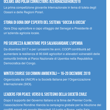
Oceans and Polar Connections #ZEROHackathon2019
La prima competizione giovanile Internazionale in tema di tutela degli
Oceani e delle Regioni Polari.
STORIA DI GORA DIOP ESPERTO DEL SISTEMA “GOCCIA A GOCCIA”
Gora Diop agricoltore e capo villaggio del Senegal e Presidente di
un’azienda agricola locale.
Più sicurezza alimentare per salvaguardare l’Upemba
Da dicembre 2017 e per i prossimi tre anni, COOPI contribuirà ad
aumentare la resilienza di 90.646 agricoltori e allevatori vulnerabili delle
comunità limitrofe al Parco Nazionale di Upemba nella Repubblica
Democratica del Congo.
Winter Course sui Crimini Ambientali – 16-20 Dicembre 2019
Organizzata da UNICRI e la Società Italiana per l’Organizzazione
Internazionale (SIOI).
Leaders for peace: verso il sostegno della società civile
Dopo il supporto del Governo italiano e la firma del Premier Conte,
l’associazione Rondine rilancia la campagna globale per la riduzione dei
conflitti armati nel mondo Mercoledì 10 luglio a Roma, nella Sala