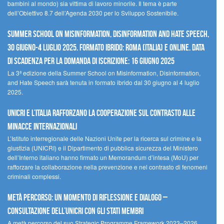
bambini al mondo) sia vittima di lavoro minorile. Il tema è parte
dell’Obiettivo 8.7 dell’Agenda 2030 per lo Sviluppo Sostenibile.
Summer School on Misinformation, Disinformation and Hate Speech,
30 giugno-4 luglio 2025. Formato ibrido: Roma (Italia) e online. Data
di scadenza per la domanda di iscrizione: 16 giugno 2025
La 3ª edizione della Summer School on Misinformation, Disinformation,
and Hate Speech sarà tenuta in formato ibrido dal 30 giugno al 4 luglio
2025.
UNICRI e l’Italia rafforzano la cooperazione sul contrasto alle
minacce internazionali
L’Istituto interregionale delle Nazioni Unite per la ricerca sul crimine e la
giustizia (UNICRI) e il Dipartimento di pubblica sicurezza del Ministero
dell’Interno italiano hanno firmato un Memorandum d’intesa (MoU) per
rafforzare la collaborazione nella prevenzione e nel contrasto di fenomeni
criminali complessi.
Metà percorso: un momento di riflessione e dialogo –
Consultazione dell’UNICRI con gli Stati membri
A metà percorso del suo Strategic Programme Framework 2023–2026,