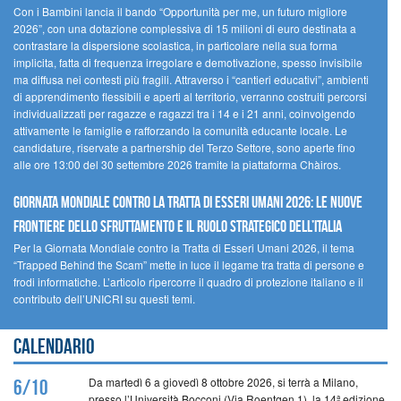
Con i Bambini lancia il bando “Opportunità per me, un futuro migliore
2026”, con una dotazione complessiva di 15 milioni di euro destinata a
contrastare la dispersione scolastica, in particolare nella sua forma
implicita, fatta di frequenza irregolare e demotivazione, spesso invisibile
ma diffusa nei contesti più fragili. Attraverso i “cantieri educativi”, ambienti
di apprendimento flessibili e aperti al territorio, verranno costruiti percorsi
individualizzati per ragazze e ragazzi tra i 14 e i 21 anni, coinvolgendo
attivamente le famiglie e rafforzando la comunità educante locale. Le
candidature, riservate a partnership del Terzo Settore, sono aperte fino
alle ore 13:00 del 30 settembre 2026 tramite la piattaforma Chàiros.
GIORNATA MONDIALE CONTRO LA TRATTA DI ESSERI UMANI 2026: LE NUOVE
FRONTIERE DELLO SFRUTTAMENTO E IL RUOLO STRATEGICO DELL’ITALIA
Per la Giornata Mondiale contro la Tratta di Esseri Umani 2026, il tema
“Trapped Behind the Scam” mette in luce il legame tra tratta di persone e
frodi informatiche. L’articolo ripercorre il quadro di protezione italiano e il
contributo dell’UNICRI su questi temi.
Calendario
Da martedì 6 a giovedì 8 ottobre 2026, si terrà a Milano,
6/10
presso l’Università Bocconi (Via Roentgen 1), la 14ª edizione