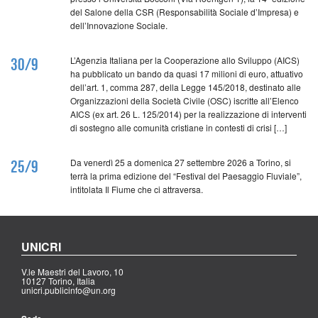
del Salone della CSR (Responsabilità Sociale d’Impresa) e
dell’Innovazione Sociale.
L’Agenzia Italiana per la Cooperazione allo Sviluppo (AICS)
30/9
ha pubblicato un bando da quasi 17 milioni di euro, attuativo
dell’art. 1, comma 287, della Legge 145/2018, destinato alle
Organizzazioni della Società Civile (OSC) iscritte all’Elenco
AICS (ex art. 26 L. 125/2014) per la realizzazione di interventi
di sostegno alle comunità cristiane in contesti di crisi […]
Da venerdì 25 a domenica 27 settembre 2026 a Torino, si
25/9
terrà la prima edizione del “Festival del Paesaggio Fluviale”,
intitolata Il Fiume che ci attraversa.
UNICRI
V.le Maestri del Lavoro, 10
10127 Torino, Italia
unicri.publicinfo@un.org