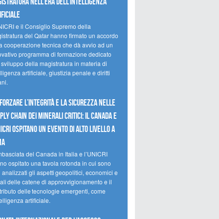
istratura nell’era dell’intelligenza
ificiale
NICRI e il Consiglio Supremo della
istratura del Qatar hanno firmato un accordo
la cooperazione tecnica che dà avvio ad un
ovativo programma di formazione dedicato
 sviluppo della magistratura in materia di
lligenza artificiale, giustizia penale e diritti
ni.
forzare l’integrità e la sicurezza nelle
ply chain dei minerali critici: il Canada e
NICRI ospitano un evento di alto livello a
ma
mbasciata del Canada in Italia e l’UNICRI
no ospitato una tavola rotonda in cui sono
i analizzati gli aspetti geopolitici, economici e
ali delle catene di approvvigionamento e il
tributo delle tecnologie emergenti, come
telligenza artificiale.