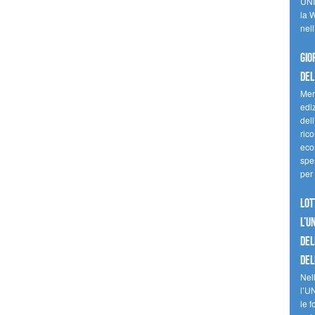
UNI
la W
nell
Gio
del
Mer
edi
del
ric
eco
spes
per 
Lot
l’U
del
del
Nell
l’U
le f