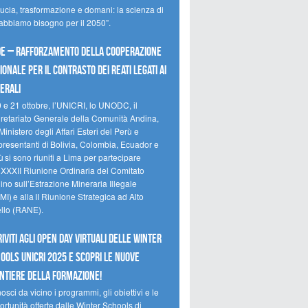
ducia, trasformazione e domani: la scienza di
 abbiamo bisogno per il 2050”.
e – Rafforzamento della cooperazione
ionale per il contrasto dei reati legati ai
erali
0 e 21 ottobre, l’UNICRI, lo UNODC, il
retariato Generale della Comunità Andina,
Ministero degli Affari Esteri del Perù e
presentanti di Bolivia, Colombia, Ecuador e
 si sono riuniti a Lima per partecipare
a XXXII Riunione Ordinaria del Comitato
no sull’Estrazione Mineraria Illegale
I) e alla II Riunione Strategica ad Alto
ello (RANE).
riviti agli Open Day Virtuali delle Winter
ools UNICRI 2025 e scopri le nuove
ntiere della formazione!
sci da vicino i programmi, gli obiettivi e le
rtunità offerte dalle Winter Schools di