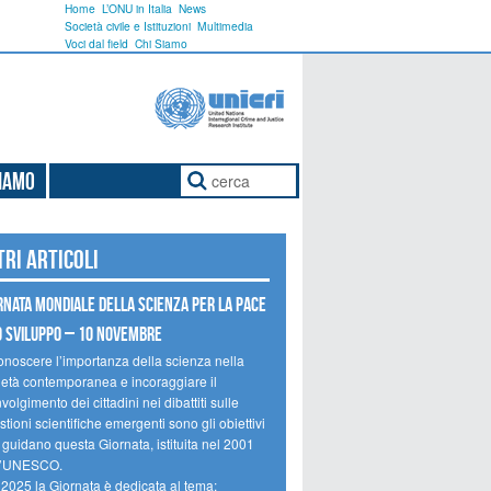
Home
L’ONU in Italia
News
Società civile e Istituzioni
Multimedia
Voci dal field
Chi Siamo
Siamo
tri articoli
rnata mondiale della scienza per la pace
o sviluppo – 10 novembre
onoscere l’importanza della scienza nella
ietà contemporanea e incoraggiare il
volgimento dei cittadini nei dibattiti sulle
tioni scientifiche emergenti sono gli obiettivi
 guidano questa Giornata, istituita nel 2001
l’UNESCO.
 2025 la Giornata è dedicata al tema: