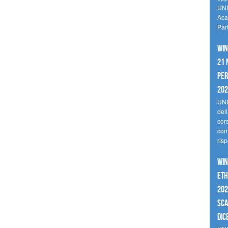
UNI
Aca
Par
Win
21 
per
20
UNI
del
cor
comp
risp
Win
Eth
202
sca
dic