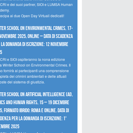
CRI e dei suoi partner, SIOI e LUMSA Human
demy.
tecipa ai due Open Day Virtuali dedicati!
ter School on Environmental Crimes, 17-
novembre 2025, Online – Data di scadenza
 la domanda di iscrizione: 12 novembre
25
CRI e SIOI ospiteranno la nona edizione
la Winter School on Environmental Crimes. Il
so fornirà ai partecipanti una comprensione
leta dei crimini ambientali e delle attuali
oste del sistema di giustizia.
ter School on Artificial Intelligence (AI),
ics and Human Rights, 15 – 19 dicembre
5, Formato Ibrido: Roma e online. Data di
denza per la domanda di iscrizione: 1°
embre 2025