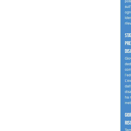
pote
sull
ogni
iden
ril
Sta
Pre
dis
Giov
dedi
come
l’ed
L’e
dal
dis
ha r
met
Gio
ris
Terr