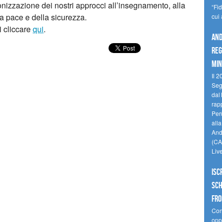
onizzazione dei nostri approcci all’insegnamento, alla
“Fi
lla pace e della sicurezza.
cui
i cliccare
qui
.
And
reg
min
Il 2
Seg
dal 
rap
Perù
all
Andi
(CAM
Liv
Isc
Sch
fro
Cono
oppo