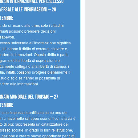
rnata internazionale per l’accesso
versale alle informazioni – 28
ttembre
do si recano alle urne, solo i cittadini
ormati possono prendere decisioni
sapevoli.
cesso universale all’informazione significa
tutti hanno il diritto di cercare, ricevere e
ondere informazioni. Questo diritto è parte
grante della libertà di espressione e
ttamente collegato alla libertà di stampa: i
ia, infatti, possono svolgere pienamente il
 ruolo solo se hanno la possibilità di
edere alle informazioni.
rnata mondiale del turismo – 27
ttembre
urismo è spesso identificato come uno dei
ori chiave nello sviluppo economico, tuttavia è
o di più: rappresenta un catalizzatore del
resso sociale, in grado di fornire istruzione,
upazione e creare nuove opportunità per tutti.