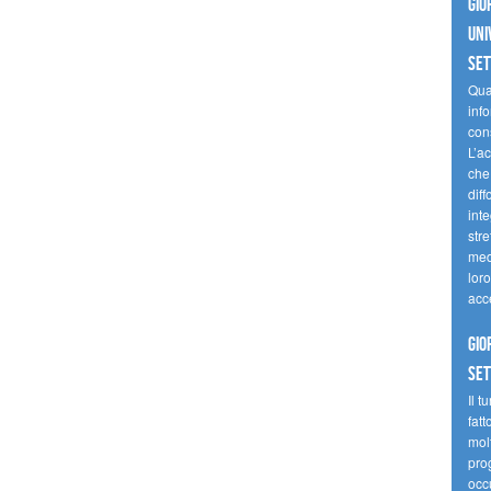
Gio
uni
se
Quan
inf
con
L’ac
che 
diff
inte
stre
med
loro
acc
Gio
se
Il t
fatt
molt
prog
occ