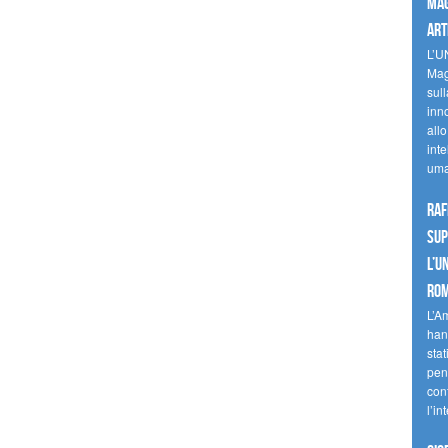
mag
art
L’U
Mag
sul
inn
allo
inte
uma
Raf
sup
l’U
Ro
L’A
han
stat
pen
con
l’in