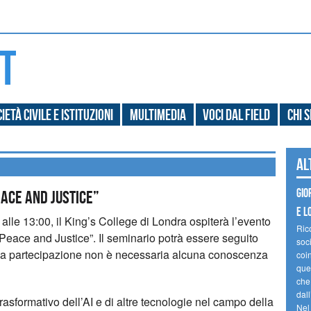
ietà civile e Istituzioni
Multimedia
Voci dal field
Chi 
Al
Gio
eace and Justice”
e l
alle 13:00, il King’s College di Londra ospiterà l’evento
Ric
r Peace and Justice”. Il seminario potrà essere seguito
soc
 la partecipazione non è necessaria alcuna conoscenza
coin
ques
che
dal
trasformativo dell’AI e di altre tecnologie nel campo della
Nel