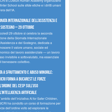
CRI e LUMSA Human Academy organizzano
inter School sulle sfide etiche e i diritti umani
’era dell’IA.
rnata internazionale dell’assistenza e
 sostegno – 29 ottobre
coledÌ 29 ottobre si celebra la seconda
zione della Giornata Internazionale
l’Assistenza e del Sostegno, dedicata a
onoscere il valore umano, sociale ed
nomico del lavoro assistenziale — un lavoro
so invisibile e sottovalutato, ma essenziale
il benessere collettivo.
ta a sfruttamento e abuso minorile:
NICRI forma a Bucarest le forze
l’ordine del CESP sull’uso
l’Intelligenza Artificiale
’ambito dell’iniziativa AI for Safer Children,
NICRI ha condotto un corso di formazione per
orze dell’ordine volto ad esplorare le