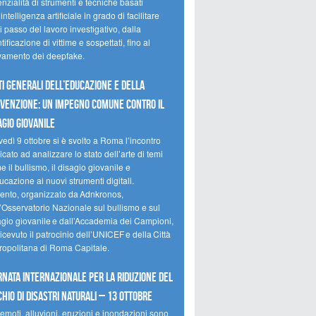
nzialità di strumenti e tecniche basati
’intelligenza artificiale in grado di facilitare
 passo del lavoro investigativo, dalla
tificazione di vittime e sospettati, fino al
evamento dei deepfake.
ti Generali dell’Educazione e della
venzione: un impegno comune contro il
agio giovanile
edì 9 ottobre si è svolto a Roma l’incontro
cato ad analizzare lo stato dell’arte di temi
 il bullismo, il disagio giovanile e
ucazione ai nuovi strumenti digitali.
vento, organizzato da Adnkronos,
l’Osservatorio Nazionale sul bullismo e sul
agio giovanile e dall’Accademia dei Campioni,
icevuto il patrocinio dell’UNICEF e della Città
ropolitana di Roma Capitale.
rnata internazionale per la riduzione del
chio di disastri naturali – 13 ottobre
emoti, alluvioni, eruzioni e inondazioni sono