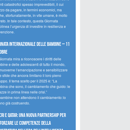
ti catastrofici spesso imprevedibili, il cui
zzo da pagare, in termini economici, ma
he, sfortunatamente, in vite umane, è molto
ato. In tale contesto, questa Giornata
olinea l’urgenza di investire in resilienza e
venzione.
rnata internazionale delle bambine – 11
obre
iornata mira a riconoscere i diritti delle
ine e delle adolescenti di tutto il mondo,
muoverne l’emancipazione e sensibilizzare
e sfide che ancora limitano il loro pieno
uppo. Il tema scelto per il 2025 è: “La
bina che sono, il cambiamento che guido: le
zze in prima linea nelle crisi.”
bambine non attendono il cambiamento: lo
nno già costruendo.
CRI e Qatar: una nuova partnership per
forzare le competenze della