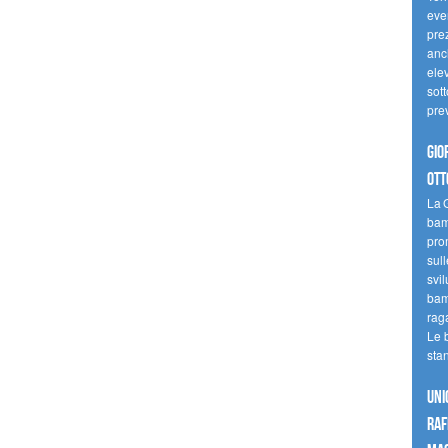
even
pre
anc
elev
sott
pre
Gio
ott
La G
bamb
pro
sull
svil
bam
raga
Le 
sta
UNI
raf