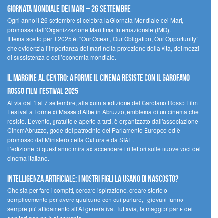
Giornata Mondiale dei Mari – 26 settembre
Ogni anno il 26 settembre si celebra la Giornata Mondiale dei Mari,
promossa dall’Organizzazione Marittima Internazionale (IMO).
Il tema scelto per il 2025 è: “Our Ocean, Our Obligation, Our Opportunity”
che evidenzia l’importanza dei mari nella protezione della vita, dei mezzi
di sussistenza e dell’economia mondiale.
Il margine al centro: a Forme il cinema resiste con il Garofano
Rosso Film Festival 2025
Al via dal 1 al 7 settembre, alla quinta edizione del Garofano Rosso Film
Festival a Forme di Massa d’Albe in Abruzzo, emblema di un cinema che
resiste. L’evento, gratuito e aperto a tutti, è organizzato dall’associazione
CinemAbruzzo, gode del patrocinio del Parlamento Europeo ed è
promosso dal Ministero della Cultura e da SIAE.
L’edizione di quest’anno mira ad accendere i riflettori sulle nuove voci del
cinema italiano.
Intelligenza artificiale: i nostri figli la usano di nascosto?
Che sia per fare i compiti, cercare ispirazione, creare storie o
semplicemente per avere qualcuno con cui parlare, i giovani fanno
sempre più affidamento all’AI generativa. Tuttavia, la maggior parte dei
genitori non ne è al corrente.