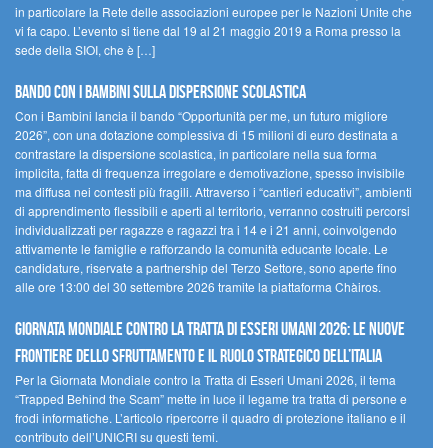
in particolare la Rete delle associazioni europee per le Nazioni Unite che
vi fa capo. L’evento si tiene dal 19 al 21 maggio 2019 a Roma presso la
sede della SIOI, che è […]
Bando Con i Bambini sulla dispersione scolastica
Con i Bambini lancia il bando “Opportunità per me, un futuro migliore
2026”, con una dotazione complessiva di 15 milioni di euro destinata a
contrastare la dispersione scolastica, in particolare nella sua forma
implicita, fatta di frequenza irregolare e demotivazione, spesso invisibile
ma diffusa nei contesti più fragili. Attraverso i “cantieri educativi”, ambienti
di apprendimento flessibili e aperti al territorio, verranno costruiti percorsi
individualizzati per ragazze e ragazzi tra i 14 e i 21 anni, coinvolgendo
attivamente le famiglie e rafforzando la comunità educante locale. Le
candidature, riservate a partnership del Terzo Settore, sono aperte fino
alle ore 13:00 del 30 settembre 2026 tramite la piattaforma Chàiros.
GIORNATA MONDIALE CONTRO LA TRATTA DI ESSERI UMANI 2026: LE NUOVE
FRONTIERE DELLO SFRUTTAMENTO E IL RUOLO STRATEGICO DELL’ITALIA
Per la Giornata Mondiale contro la Tratta di Esseri Umani 2026, il tema
“Trapped Behind the Scam” mette in luce il legame tra tratta di persone e
frodi informatiche. L’articolo ripercorre il quadro di protezione italiano e il
contributo dell’UNICRI su questi temi.