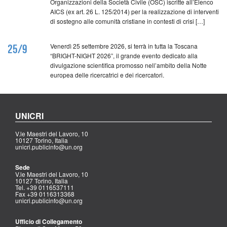
Organizzazioni della Società Civile (OSC) iscritte all’Elenco
AICS (ex art. 26 L. 125/2014) per la realizzazione di interventi
di sostegno alle comunità cristiane in contesti di crisi […]
Venerdì 25 settembre 2026, si terrà in tutta la Toscana
25/9
“BRIGHT-NIGHT 2026”, il grande evento dedicato alla
divulgazione scientifica promosso nell’ambito della Notte
europea delle ricercatrici e dei ricercatori.
UNICRI
V.le Maestri del Lavoro, 10
10127 Torino, Italia
unicri.publicinfo@un.org
Sede
V.le Maestri del Lavoro, 10
10127 Torino, Italia
Tel. +39 0116537111
Fax +39 0116313368
unicri.publicinfo@un.org
Ufficio di Collegamento