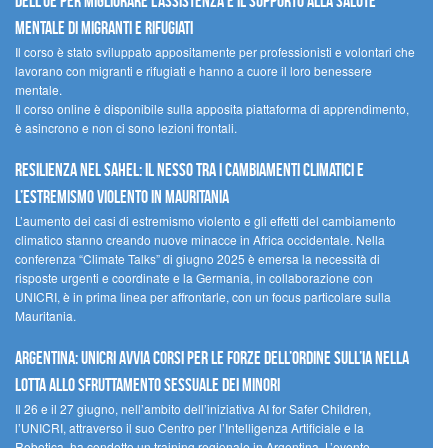
dell’UE per migliorare l’assistenza e il supporto alla salute
mentale di migranti e rifugiati
Il corso è stato sviluppato appositamente per professionisti e volontari che
lavorano con migranti e rifugiati e hanno a cuore il loro benessere
mentale.
Il corso online è disponibile sulla apposita piattaforma di apprendimento,
è asincrono e non ci sono lezioni frontali.
Resilienza nel Sahel: il nesso tra i cambiamenti climatici e
l’estremismo violento in Mauritania
L’aumento dei casi di estremismo violento e gli effetti del cambiamento
climatico stanno creando nuove minacce in Africa occidentale. Nella
conferenza “Climate Talks” di giugno 2025 è emersa la necessità di
risposte urgenti e coordinate e la Germania, in collaborazione con
UNICRI, è in prima linea per affrontarle, con un focus particolare sulla
Mauritania.
Argentina: UNICRI avvia corsi per le forze dell’ordine sull’IA nella
lotta allo sfruttamento sessuale dei minori
Il 26 e il 27 giugno, nell’ambito dell’iniziativa AI for Safer Children,
l’UNICRI, attraverso il suo Centro per l’Intelligenza Artificiale e la
Robotica, ha condotto un training regionale in Argentina. L’evento,