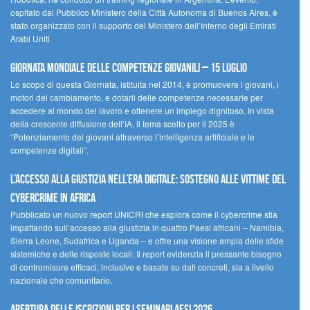
ospitato dal Pubblico Ministero della Città Autonoma di Buenos Aires, è
stato organizzato con il supporto del Ministero dell’Interno degli Emirati
Arabi Uniti.
Giornata Mondiale delle Competenze Giovanili – 15 luglio
Lo scopo di questa Giornata, istituita nel 2014, è promuovere i giovani, i
motori del cambiamento, e dotarli delle competenze necessarie per
accedere al mondo del lavoro e ottenere un impiego dignitoso. In vista
della crescente diffusione dell’IA, il tema scelto per il 2025 è
“Potenziamento dei giovani attraverso l’intelligenza artificiale e le
competenze digitali”.
L’accesso alla giustizia nell’era digitale: sostegno alle vittime del
cybercrime in Africa
Pubblicato un nuovo report UNICRI che esplora come il cybercrime stia
impattando sull’accesso alla giustizia in quattro Paesi africani – Namibia,
Sierra Leone, Sudafrica e Uganda – e offre una visione ampia delle sfide
sistemiche e delle risposte locali. Il report evidenzia il pressante bisogno
di contromisure efficaci, inclusive e basate su dati concreti, sia a livello
nazionale che comunitario.
Apertura delle iscrizioni per i seminari AESI 2026