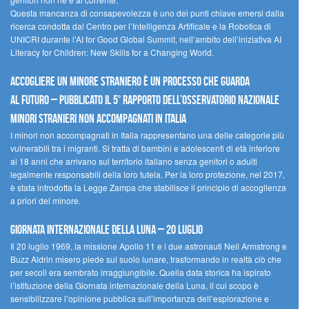
Questa mancanza di consapevolezza è uno dei punti chiave emersi dalla
ricerca condotta dal Centro per l’Intelligenza Artificale e la Robotica di
UNICRI durante l’AI for Good Global Summit, nell’ambito dell’iniziativa AI
Literacy for Children: New Skills for a Changing World.
Accogliere un minore straniero è un processo che guarda
al futuro – Pubblicato il 5° rapporto dell’Osservatorio Nazionale
Minori Stranieri Non Accompagnati in Italia
I minori non accompagnati in Italia rappresentano una delle categorie più
vulnerabili tra i migranti. Si tratta di bambini e adolescenti di età inferiore
ai 18 anni che arrivano sul territorio italiano senza genitori o adulti
legalmente responsabili della loro tutela. Per la loro protezione, nel 2017,
è stata introdotta la Legge Zampa che stabilisce il principio di accoglienza
a priori del minore.
Giornata Internazionale della Luna – 20 luglio
Il 20 luglio 1969, la missione Apollo 11 e i due astronauti Neil Armstrong e
Buzz Aldrin misero piede sul suolo lunare, trasformando in realtà ciò che
per secoli era sembrato irraggiungibile. Quella data storica ha ispirato
l’istituzione della Giornata internazionale della Luna, il cui scopo è
sensibilizzare l’opinione pubblica sull’importanza dell’esplorazione e