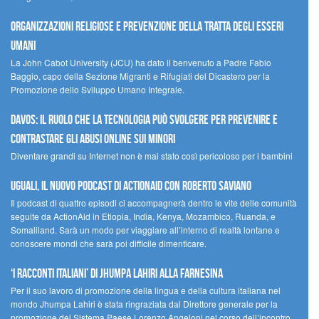
Organizzazioni religiose e prevenzione della tratta degli esseri
umani
La John Cabot University (JCU) ha dato il benvenuto a Padre Fabio
Baggio, capo della Sezione Migranti e Rifugiati del Dicastero per la
Promozione dello Sviluppo Umano Integrale.
Davos: il ruolo che la tecnologia può svolgere per prevenire e
contrastare gli abusi online sui minori
Diventare grandi su Internet non è mai stato così pericoloso per i bambini
UGUALI, il nuovo podcast di ACTIONAID con Roberto Saviano
Il podcast di quattro episodi ci accompagnerà dentro le vite delle comunità
seguite da ActionAid in Etiopia, India, Kenya, Mozambico, Ruanda, e
Somaliland. Sarà un modo per viaggiare all’interno di realtà lontane e
conoscere mondi che sarà poi difficile dimenticare.
‘I racconti italiani’ di Jhumpa Lahiri alla Farnesina
Per il suo lavoro di promozione della lingua e della cultura italiana nel
mondo Jhumpa Lahiri è stata ringraziata dal Direttore generale per la
promozione del Sistema Paese Lorenzo Angeloni nel corso dell’incontro