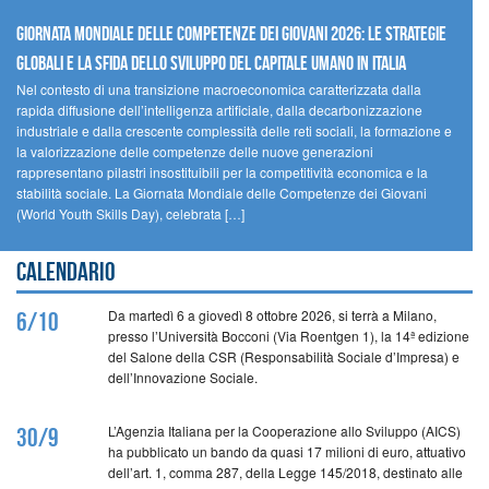
GIORNATA MONDIALE DELLE COMPETENZE DEI GIOVANI 2026: LE STRATEGIE
GLOBALI E LA SFIDA DELLO SVILUPPO DEL CAPITALE UMANO IN ITALIA
Nel contesto di una transizione macroeconomica caratterizzata dalla
rapida diffusione dell’intelligenza artificiale, dalla decarbonizzazione
industriale e dalla crescente complessità delle reti sociali, la formazione e
la valorizzazione delle competenze delle nuove generazioni
rappresentano pilastri insostituibili per la competitività economica e la
stabilità sociale. La Giornata Mondiale delle Competenze dei Giovani
(World Youth Skills Day), celebrata […]
Calendario
Da martedì 6 a giovedì 8 ottobre 2026, si terrà a Milano,
6/10
presso l’Università Bocconi (Via Roentgen 1), la 14ª edizione
del Salone della CSR (Responsabilità Sociale d’Impresa) e
dell’Innovazione Sociale.
L’Agenzia Italiana per la Cooperazione allo Sviluppo (AICS)
30/9
ha pubblicato un bando da quasi 17 milioni di euro, attuativo
dell’art. 1, comma 287, della Legge 145/2018, destinato alle