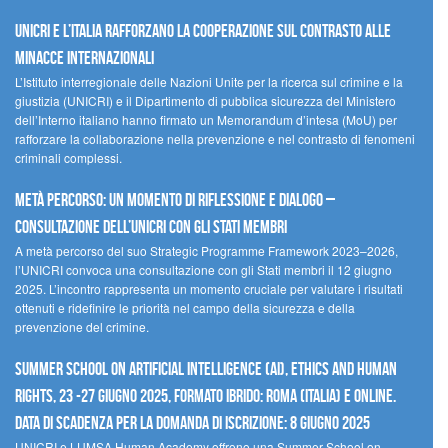
UNICRI e l’Italia rafforzano la cooperazione sul contrasto alle
minacce internazionali
L’Istituto interregionale delle Nazioni Unite per la ricerca sul crimine e la
giustizia (UNICRI) e il Dipartimento di pubblica sicurezza del Ministero
dell’Interno italiano hanno firmato un Memorandum d’intesa (MoU) per
rafforzare la collaborazione nella prevenzione e nel contrasto di fenomeni
criminali complessi.
Metà percorso: un momento di riflessione e dialogo –
Consultazione dell’UNICRI con gli Stati membri
A metà percorso del suo Strategic Programme Framework 2023–2026,
l’UNICRI convoca una consultazione con gli Stati membri il 12 giugno
2025. L’incontro rappresenta un momento cruciale per valutare i risultati
ottenuti e ridefinire le priorità nel campo della sicurezza e della
prevenzione del crimine.
Summer School on Artificial Intelligence (AI), Ethics and Human
Rights, 23 -27 giugno 2025, Formato Ibrido: Roma (Italia) e online.
Data di scadenza per la domanda di iscrizione: 8 giugno 2025
UNICRI e LUMSA Human Academy offrono una Summer School on