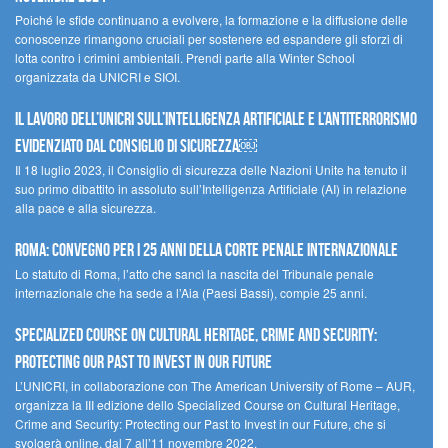
Poiché le sfide continuano a evolvere, la formazione e la diffusione delle
conoscenze rimangono cruciali per sostenere ed espandere gli sforzi di
lotta contro i crimini ambientali. Prendi parte alla Winter School
organizzata da UNICRI e SIOI.
Il lavoro dell’UNICRI sull’intelligenza artificiale e l’antiterrorismo
evidenziato dal Consiglio di Sicurezza￼
Il 18 luglio 2023, il Consiglio di sicurezza delle Nazioni Unite ha tenuto il
suo primo dibattito in assoluto sull’Intelligenza Artificiale (AI) in relazione
alla pace e alla sicurezza.
Roma: convegno per i 25 anni della Corte penale internazionale
Lo statuto di Roma, l’atto che sancì la nascita del Tribunale penale
internazionale che ha sede a l’Aia (Paesi Bassi), compie 25 anni.
Specialized Course on Cultural Heritage, Crime and Security:
Protecting our Past to Invest in our Future
L’UNICRI, in collaborazione con The American University of Rome – AUR,
organizza la III edizione dello Specialized Course on Cultural Heritage,
Crime and Security: Protecting our Past to Invest in our Future, che si
svolgerà online, dal 7 all’11 novembre 2022.