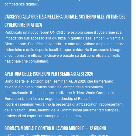
competenze digitali”.
L’accesso alla giustizia nell’era digitale: sostegno alle vittime del
cybercrime in Africa
Pubblicato un nuovo report UNICRI che esplora come il cybercrime stia
impattando sull’accesso alla giustizia in quattro Paesi africani – Namibia,
Sierra Leone, Sudafrica e Uganda – e offre una visione ampia delle sfide
sistemiche e delle risposte locali. Il report evidenzia il pressante bisogno
di contromisure efficaci, inclusive e basate su dati concreti, sia a livello
nazionale che comunitario.
Apertura delle iscrizioni per i seminari AESI 2026
Sono aperte le iscrizioni per i seminari AESI 2026 che formeranno
studenti e giovani professionisti nel campo della diplomazia
internazionale. Il titolo di questa edizione è “New World Order calls
European Union for a stronger leadership of Peace”.
I corsi e i seminari vedranno la presenza di ambasciatori, rappresentanti
delle Nazioni Unite, membri delle Commissioni parlamentari europee,
professori ed esperti nel campo della diplomazia.
Giornata mondiale contro il lavoro minorile – 12 giugno
Il 12 giugno, Giornata mondiale contro il lavoro minorile, mira a