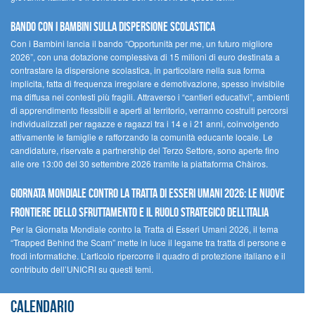
Bando Con i Bambini sulla dispersione scolastica
Con i Bambini lancia il bando “Opportunità per me, un futuro migliore
2026”, con una dotazione complessiva di 15 milioni di euro destinata a
contrastare la dispersione scolastica, in particolare nella sua forma
implicita, fatta di frequenza irregolare e demotivazione, spesso invisibile
ma diffusa nei contesti più fragili. Attraverso i “cantieri educativi”, ambienti
di apprendimento flessibili e aperti al territorio, verranno costruiti percorsi
individualizzati per ragazze e ragazzi tra i 14 e i 21 anni, coinvolgendo
attivamente le famiglie e rafforzando la comunità educante locale. Le
candidature, riservate a partnership del Terzo Settore, sono aperte fino
alle ore 13:00 del 30 settembre 2026 tramite la piattaforma Chàiros.
GIORNATA MONDIALE CONTRO LA TRATTA DI ESSERI UMANI 2026: LE NUOVE
FRONTIERE DELLO SFRUTTAMENTO E IL RUOLO STRATEGICO DELL’ITALIA
Per la Giornata Mondiale contro la Tratta di Esseri Umani 2026, il tema
“Trapped Behind the Scam” mette in luce il legame tra tratta di persone e
frodi informatiche. L’articolo ripercorre il quadro di protezione italiano e il
contributo dell’UNICRI su questi temi.
Calendario