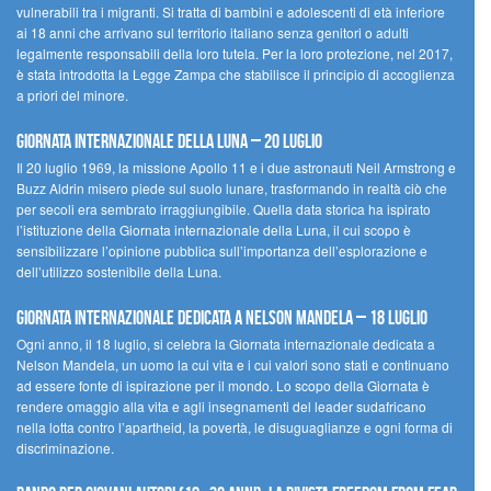
vulnerabili tra i migranti. Si tratta di bambini e adolescenti di età inferiore
ai 18 anni che arrivano sul territorio italiano senza genitori o adulti
legalmente responsabili della loro tutela. Per la loro protezione, nel 2017,
è stata introdotta la Legge Zampa che stabilisce il principio di accoglienza
a priori del minore.
Giornata Internazionale della Luna – 20 luglio
Il 20 luglio 1969, la missione Apollo 11 e i due astronauti Neil Armstrong e
Buzz Aldrin misero piede sul suolo lunare, trasformando in realtà ciò che
per secoli era sembrato irraggiungibile. Quella data storica ha ispirato
l’istituzione della Giornata internazionale della Luna, il cui scopo è
sensibilizzare l’opinione pubblica sull’importanza dell’esplorazione e
dell’utilizzo sostenibile della Luna.
Giornata internazionale dedicata a Nelson Mandela – 18 luglio
Ogni anno, il 18 luglio, si celebra la Giornata internazionale dedicata a
Nelson Mandela, un uomo la cui vita e i cui valori sono stati e continuano
ad essere fonte di ispirazione per il mondo. Lo scopo della Giornata è
rendere omaggio alla vita e agli insegnamenti del leader sudafricano
nella lotta contro l’apartheid, la povertà, le disuguaglianze e ogni forma di
discriminazione.