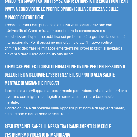
Bando per giovani autori (18–32 anni): la Rivista Freedom From Fear
invita a condividere le proprie opinioni sulla sicurezza e sulle
minacce cibernetiche
Freedom From Fear, pubblicata da UNICRI in collaborazione con
l’Università di Gand, mira ad approfondire le conoscenze e a
sensibilizzare l’opinione pubblica sui problemi più urgenti della comunità
internazionale. Per il prossimo numero, intitolato “Il nuovo codice
criminale: decifrare le minacce emergenti nel cyberspazio”, si invitano i
giovani a dare il loro contributo alla rivista.
EU-MiCare Project. Corso di formazione online per i professionisti
dell’UE per migliorare l’assistenza e il supporto alla salute
mentale di migranti e rifugiati
Il corso è stato sviluppato appositamente per professionisti e volontari che
lavorano con migranti e rifugiati e hanno a cuore il loro benessere
mentale.
Il corso online è disponibile sulla apposita piattaforma di apprendimento,
è asincrono e non ci sono lezioni frontali.
Resilienza nel Sahel: il nesso tra i cambiamenti climatici e
l’estremismo violento in Mauritania