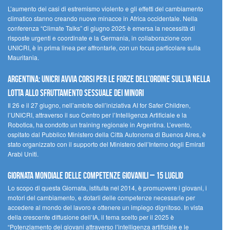
L’aumento dei casi di estremismo violento e gli effetti del cambiamento
climatico stanno creando nuove minacce in Africa occidentale. Nella
conferenza “Climate Talks” di giugno 2025 è emersa la necessità di
risposte urgenti e coordinate e la Germania, in collaborazione con
UNICRI, è in prima linea per affrontarle, con un focus particolare sulla
Mauritania.
Argentina: UNICRI avvia corsi per le forze dell’ordine sull’IA nella
lotta allo sfruttamento sessuale dei minori
Il 26 e il 27 giugno, nell’ambito dell’iniziativa AI for Safer Children,
l’UNICRI, attraverso il suo Centro per l’Intelligenza Artificiale e la
Robotica, ha condotto un training regionale in Argentina. L’evento,
ospitato dal Pubblico Ministero della Città Autonoma di Buenos Aires, è
stato organizzato con il supporto del Ministero dell’Interno degli Emirati
Arabi Uniti.
Giornata Mondiale delle Competenze Giovanili – 15 luglio
Lo scopo di questa Giornata, istituita nel 2014, è promuovere i giovani, i
motori del cambiamento, e dotarli delle competenze necessarie per
accedere al mondo del lavoro e ottenere un impiego dignitoso. In vista
della crescente diffusione dell’IA, il tema scelto per il 2025 è
“Potenziamento dei giovani attraverso l’intelligenza artificiale e le