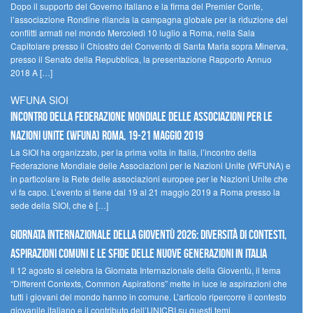
Dopo il supporto del Governo italiano e la firma del Premier Conte,
l’associazione Rondine rilancia la campagna globale per la riduzione dei
conflitti armati nel mondo Mercoledì 10 luglio a Roma, nella Sala
Capitolare presso il Chiostro del Convento di Santa Maria sopra Minerva,
presso il Senato della Repubblica, la presentazione Rapporto Annuo
2018 A […]
WFUNA SIOI
Incontro della Federazione Mondiale delle Associazioni per le
Nazioni Unite (WFUNA) Roma, 19-21 maggio 2019
La SIOI ha organizzato, per la prima volta in Italia, l’incontro della
Federazione Mondiale delle Associazioni per le Nazioni Unite (WFUNA) e
in particolare la Rete delle associazioni europee per le Nazioni Unite che
vi fa capo. L’evento si tiene dal 19 al 21 maggio 2019 a Roma presso la
sede della SIOI, che è […]
GIORNATA INTERNAZIONALE DELLA GIOVENTÙ 2026: DIVERSITÀ DI CONTESTI,
ASPIRAZIONI COMUNI E LE SFIDE DELLE NUOVE GENERAZIONI IN ITALIA
Il 12 agosto si celebra la Giornata Internazionale della Gioventù, il tema
“Different Contexts, Common Aspirations” mette in luce le aspirazioni che
tutti i giovani del mondo hanno in comune. L’articolo ripercorre il contesto
giovanile italiano e il contributo dell’UNICRI su questi temi.