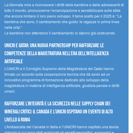
La Giornata mira a riconoscere i diritti delle bambine e delle adolescenti di
tutto il mondo, promuoverne l’emancipazione e sensibilizzare sulle sfide
che ancora limitano il loro pieno sviluppo. Il tema scelto per il 2025 è: “La
bambina che sono, il cambiamento che guido: le ragazze in prima linea
nelle crisi.”
Le bambine non attendono il cambiamento: lo stanno già costruendo.
UNICRI e Qatar: una nuova partnership per rafforzare le
competenze della magistratura nell’era dell’intelligenza
artificiale
L’UNICRI e il Consiglio Supremo della Magistratura del Qatar hanno
firmato un accordo sulla cooperazione tecnica che dà avvio ad un
innovativo programma di formazione dedicato allo sviluppo della
magistratura in materia di intelligenza artificiale, giustizia penale e diritti
umani.
Rafforzare l’integrità e la sicurezza nelle supply chain dei
minerali critici: il Canada e l’UNICRI ospitano un evento di alto
livello a Roma
L’Ambasciata del Canada in Italia e l’UNICRI hanno ospitato una tavola
rotonda in cui sono stati analizzati gli aspetti geopolitici, economici e