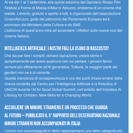
Al via dal 1 al 7 settembre, alla quinta edizione del Garofano Rosso Film
Festival a Forme di Massa d’Albe in Abruzzo, emblema di un cinema che
resiste. L’evento, gratuito e aperto a tutti, è organizzato dall’associazione
CinemAbruzzo, gode del patrocinio del Parlamento Europeo ed è
promosso dal Ministero della Cultura e da SIAE.
L’edizione di quest’anno mira ad accendere i riflettori sulle nuove voci del
cinema italiano.
Intelligenza artificiale: i nostri figli la usano di nascosto?
Che sia per fare i compiti, cercare ispirazione, creare storie o
semplicemente per avere qualcuno con cui parlare, i giovani fanno
sempre più affidamento all’AI generativa. Tuttavia, la maggior parte dei
genitori non ne è al corrente.
Questa mancanza di consapevolezza è uno dei punti chiave emersi dalla
ricerca condotta dal Centro per l’Intelligenza Artificale e la Robotica di
UNICRI durante l’AI for Good Global Summit, nell’ambito dell’iniziativa AI
Literacy for Children: New Skills for a Changing World.
Accogliere un minore straniero è un processo che guarda
al futuro – Pubblicato il 5° rapporto dell’Osservatorio Nazionale
Minori Stranieri Non Accompagnati in Italia
I minori non accompagnati in Italia rappresentano una delle categorie più