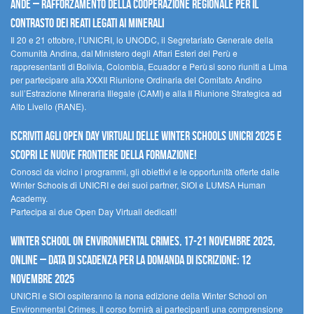
Ande – Rafforzamento della cooperazione regionale per il
contrasto dei reati legati ai minerali
Il 20 e 21 ottobre, l’UNICRI, lo UNODC, il Segretariato Generale della
Comunità Andina, dal Ministero degli Affari Esteri del Perù e
rappresentanti di Bolivia, Colombia, Ecuador e Perù si sono riuniti a Lima
per partecipare alla XXXII Riunione Ordinaria del Comitato Andino
sull’Estrazione Mineraria Illegale (CAMI) e alla II Riunione Strategica ad
Alto Livello (RANE).
Iscriviti agli Open Day Virtuali delle Winter Schools UNICRI 2025 e
scopri le nuove frontiere della formazione!
Conosci da vicino i programmi, gli obiettivi e le opportunità offerte dalle
Winter Schools di UNICRI e dei suoi partner, SIOI e LUMSA Human
Academy.
Partecipa ai due Open Day Virtuali dedicati!
Winter School on Environmental Crimes, 17-21 novembre 2025,
Online – Data di scadenza per la domanda di iscrizione: 12
novembre 2025
UNICRI e SIOI ospiteranno la nona edizione della Winter School on
Environmental Crimes. Il corso fornirà ai partecipanti una comprensione