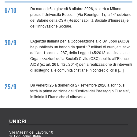
Da martedì 6 a giovedì 8 ottobre 2026, si terrà a Milano,
6/10
presso l’Università Bocconi (Via Roentgen 1), la 14ª edizione
del Salone della CSR (Responsabilità Sociale d’Impresa) e
dell’Innovazione Sociale.
L’Agenzia Italiana per la Cooperazione allo Sviluppo (AICS)
30/9
ha pubblicato un bando da quasi 17 milioni di euro, attuativo
dell’art. 1, comma 287, della Legge 145/2018, destinato alle
Organizzazioni della Società Civile (OSC) iscritte all’Elenco
AICS (ex art. 26 L. 125/2014) per la realizzazione di interventi
di sostegno alle comunità cristiane in contesti di crisi […]
Da venerdì 25 a domenica 27 settembre 2026 a Torino, si
25/9
terrà la prima edizione del “Festival del Paesaggio Fluviale”,
intitolata Il Fiume che ci attraversa.
UNICRI
V.le Maestri del Lavoro, 10
10127 Torino, Italia