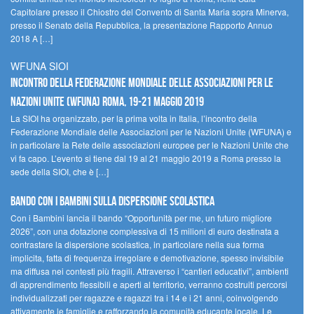
Capitolare presso il Chiostro del Convento di Santa Maria sopra Minerva,
presso il Senato della Repubblica, la presentazione Rapporto Annuo
2018 A […]
WFUNA SIOI
Incontro della Federazione Mondiale delle Associazioni per le
Nazioni Unite (WFUNA) Roma, 19-21 maggio 2019
La SIOI ha organizzato, per la prima volta in Italia, l’incontro della
Federazione Mondiale delle Associazioni per le Nazioni Unite (WFUNA) e
in particolare la Rete delle associazioni europee per le Nazioni Unite che
vi fa capo. L’evento si tiene dal 19 al 21 maggio 2019 a Roma presso la
sede della SIOI, che è […]
Bando Con i Bambini sulla dispersione scolastica
Con i Bambini lancia il bando “Opportunità per me, un futuro migliore
2026”, con una dotazione complessiva di 15 milioni di euro destinata a
contrastare la dispersione scolastica, in particolare nella sua forma
implicita, fatta di frequenza irregolare e demotivazione, spesso invisibile
ma diffusa nei contesti più fragili. Attraverso i “cantieri educativi”, ambienti
di apprendimento flessibili e aperti al territorio, verranno costruiti percorsi
individualizzati per ragazze e ragazzi tra i 14 e i 21 anni, coinvolgendo
attivamente le famiglie e rafforzando la comunità educante locale. Le