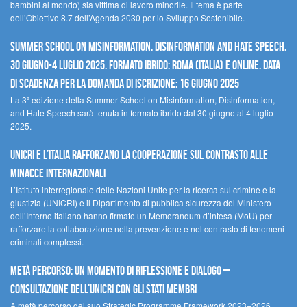
bambini al mondo) sia vittima di lavoro minorile. Il tema è parte
dell’Obiettivo 8.7 dell’Agenda 2030 per lo Sviluppo Sostenibile.
Summer School on Misinformation, Disinformation and Hate Speech,
30 giugno-4 luglio 2025. Formato ibrido: Roma (Italia) e online. Data
di scadenza per la domanda di iscrizione: 16 giugno 2025
La 3ª edizione della Summer School on Misinformation, Disinformation,
and Hate Speech sarà tenuta in formato ibrido dal 30 giugno al 4 luglio
2025.
UNICRI e l’Italia rafforzano la cooperazione sul contrasto alle
minacce internazionali
L’Istituto interregionale delle Nazioni Unite per la ricerca sul crimine e la
giustizia (UNICRI) e il Dipartimento di pubblica sicurezza del Ministero
dell’Interno italiano hanno firmato un Memorandum d’intesa (MoU) per
rafforzare la collaborazione nella prevenzione e nel contrasto di fenomeni
criminali complessi.
Metà percorso: un momento di riflessione e dialogo –
Consultazione dell’UNICRI con gli Stati membri
A metà percorso del suo Strategic Programme Framework 2023–2026,