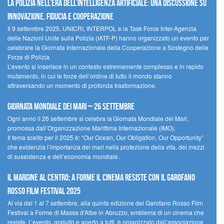
La polizia nell’era dell’Intelligenza Artificiale: una discussione su
innovazione, fiducia e cooperazione
Il 9 settembre 2025, UNICRI, INTERPOL e la Task Force Inter-Agenzia
delle Nazioni Unite sulla Polizia (IATF-P) hanno organizzato un evento per
celebrare la Giornata Internazionale della Cooperazione a Sostegno delle
Forze di Polizia.
L’evento si inserisce in un contesto estremamente complesso e in rapido
mutamento, in cui le forze dell’ordine di tutto il mondo stanno
attraversando un momento di profonda trasformazione.
Giornata Mondiale dei Mari – 26 settembre
Ogni anno il 26 settembre si celebra la Giornata Mondiale dei Mari,
promossa dall’Organizzazione Marittima Internazionale (IMO).
Il tema scelto per il 2025 è: “Our Ocean, Our Obligation, Our Opportunity”
che evidenzia l’importanza dei mari nella protezione della vita, dei mezzi
di sussistenza e dell’economia mondiale.
Il margine al centro: a Forme il cinema resiste con il Garofano
Rosso Film Festival 2025
Al via dal 1 al 7 settembre, alla quinta edizione del Garofano Rosso Film
Festival a Forme di Massa d’Albe in Abruzzo, emblema di un cinema che
resiste. L’evento, gratuito e aperto a tutti, è organizzato dall’associazione