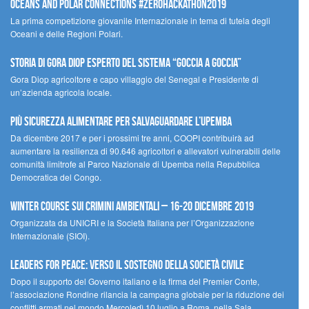
Oceans and Polar Connections #ZEROHackathon2019
La prima competizione giovanile Internazionale in tema di tutela degli
Oceani e delle Regioni Polari.
STORIA DI GORA DIOP ESPERTO DEL SISTEMA “GOCCIA A GOCCIA”
Gora Diop agricoltore e capo villaggio del Senegal e Presidente di
un’azienda agricola locale.
Più sicurezza alimentare per salvaguardare l’Upemba
Da dicembre 2017 e per i prossimi tre anni, COOPI contribuirà ad
aumentare la resilienza di 90.646 agricoltori e allevatori vulnerabili delle
comunità limitrofe al Parco Nazionale di Upemba nella Repubblica
Democratica del Congo.
Winter Course sui Crimini Ambientali – 16-20 Dicembre 2019
Organizzata da UNICRI e la Società Italiana per l’Organizzazione
Internazionale (SIOI).
Leaders for peace: verso il sostegno della società civile
Dopo il supporto del Governo italiano e la firma del Premier Conte,
l’associazione Rondine rilancia la campagna globale per la riduzione dei
conflitti armati nel mondo Mercoledì 10 luglio a Roma, nella Sala