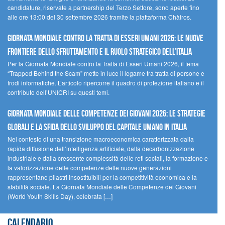
candidature, riservate a partnership del Terzo Settore, sono aperte fino
alle ore 13:00 del 30 settembre 2026 tramite la piattaforma Chàiros.
GIORNATA MONDIALE CONTRO LA TRATTA DI ESSERI UMANI 2026: LE NUOVE
FRONTIERE DELLO SFRUTTAMENTO E IL RUOLO STRATEGICO DELL’ITALIA
Per la Giornata Mondiale contro la Tratta di Esseri Umani 2026, il tema
“Trapped Behind the Scam” mette in luce il legame tra tratta di persone e
frodi informatiche. L’articolo ripercorre il quadro di protezione italiano e il
contributo dell’UNICRI su questi temi.
GIORNATA MONDIALE DELLE COMPETENZE DEI GIOVANI 2026: LE STRATEGIE
GLOBALI E LA SFIDA DELLO SVILUPPO DEL CAPITALE UMANO IN ITALIA
Nel contesto di una transizione macroeconomica caratterizzata dalla
rapida diffusione dell’intelligenza artificiale, dalla decarbonizzazione
industriale e dalla crescente complessità delle reti sociali, la formazione e
la valorizzazione delle competenze delle nuove generazioni
rappresentano pilastri insostituibili per la competitività economica e la
stabilità sociale. La Giornata Mondiale delle Competenze dei Giovani
(World Youth Skills Day), celebrata […]
Calendario