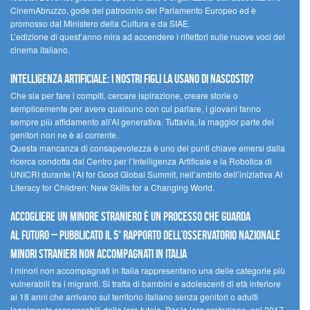
CinemAbruzzo, gode del patrocinio del Parlamento Europeo ed è
promosso dal Ministero della Cultura e da SIAE.
L’edizione di quest’anno mira ad accendere i riflettori sulle nuove voci del
cinema italiano.
Intelligenza artificiale: i nostri figli la usano di nascosto?
Che sia per fare i compiti, cercare ispirazione, creare storie o
semplicemente per avere qualcuno con cui parlare, i giovani fanno
sempre più affidamento all’AI generativa. Tuttavia, la maggior parte dei
genitori non ne è al corrente.
Questa mancanza di consapevolezza è uno dei punti chiave emersi dalla
ricerca condotta dal Centro per l’Intelligenza Artificale e la Robotica di
UNICRI durante l’AI for Good Global Summit, nell’ambito dell’iniziativa AI
Literacy for Children: New Skills for a Changing World.
Accogliere un minore straniero è un processo che guarda
al futuro – Pubblicato il 5° rapporto dell’Osservatorio Nazionale
Minori Stranieri Non Accompagnati in Italia
I minori non accompagnati in Italia rappresentano una delle categorie più
vulnerabili tra i migranti. Si tratta di bambini e adolescenti di età inferiore
ai 18 anni che arrivano sul territorio italiano senza genitori o adulti
legalmente responsabili della loro tutela. Per la loro protezione, nel 2017,