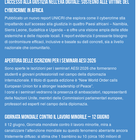
L’accesso alla giustizia nell’era digitale: sostegno alle vittime del
cybercrime in Africa
Pubblicato un nuovo report UNICRI che esplora come il cybercrime stia
impattando sull’accesso alla giustizia in quattro Paesi africani – Namibia,
Sierra Leone, Sudafrica e Uganda – e offre una visione ampia delle sfide
sistemiche e delle risposte locali. Il report evidenzia il pressante bisogno
di contromisure efficaci, inclusive e basate su dati concreti, sia a livello
nazionale che comunitario.
Apertura delle iscrizioni per i seminari AESI 2026
Sono aperte le iscrizioni per i seminari AESI 2026 che formeranno
studenti e giovani professionisti nel campo della diplomazia
internazionale. Il titolo di questa edizione è “New World Order calls
European Union for a stronger leadership of Peace”.
I corsi e i seminari vedranno la presenza di ambasciatori, rappresentanti
delle Nazioni Unite, membri delle Commissioni parlamentari europee,
professori ed esperti nel campo della diplomazia.
Giornata mondiale contro il lavoro minorile – 12 giugno
Il 12 giugno, Giornata mondiale contro il lavoro minorile, mira a
canalizzare l’attenzione mondiale su questo fenomeno aberrante ancora
tristemente diffuso: si stima che 1 bambino su 10 (circa 160 milioni di