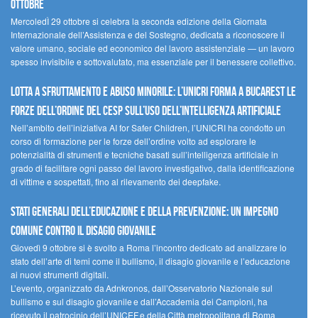
ottobre
MercoledÌ 29 ottobre si celebra la seconda edizione della Giornata
Internazionale dell’Assistenza e del Sostegno, dedicata a riconoscere il
valore umano, sociale ed economico del lavoro assistenziale — un lavoro
spesso invisibile e sottovalutato, ma essenziale per il benessere collettivo.
Lotta a sfruttamento e abuso minorile: l’UNICRI forma a Bucarest le
forze dell’ordine del CESP sull’uso dell’Intelligenza Artificiale
Nell’ambito dell’iniziativa AI for Safer Children, l’UNICRI ha condotto un
corso di formazione per le forze dell’ordine volto ad esplorare le
potenzialità di strumenti e tecniche basati sull’intelligenza artificiale in
grado di facilitare ogni passo del lavoro investigativo, dalla identificazione
di vittime e sospettati, fino al rilevamento dei deepfake.
Stati Generali dell’Educazione e della Prevenzione: un impegno
comune contro il disagio giovanile
Giovedì 9 ottobre si è svolto a Roma l’incontro dedicato ad analizzare lo
stato dell’arte di temi come il bullismo, il disagio giovanile e l’educazione
ai nuovi strumenti digitali.
L’evento, organizzato da Adnkronos, dall’Osservatorio Nazionale sul
bullismo e sul disagio giovanile e dall’Accademia dei Campioni, ha
ricevuto il patrocinio dell’UNICEF e della Città metropolitana di Roma