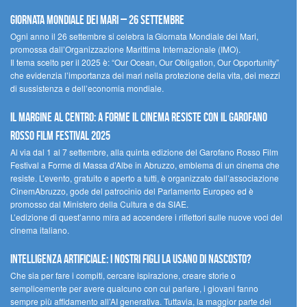
Giornata Mondiale dei Mari – 26 settembre
Ogni anno il 26 settembre si celebra la Giornata Mondiale dei Mari,
promossa dall’Organizzazione Marittima Internazionale (IMO).
Il tema scelto per il 2025 è: “Our Ocean, Our Obligation, Our Opportunity”
che evidenzia l’importanza dei mari nella protezione della vita, dei mezzi
di sussistenza e dell’economia mondiale.
Il margine al centro: a Forme il cinema resiste con il Garofano
Rosso Film Festival 2025
Al via dal 1 al 7 settembre, alla quinta edizione del Garofano Rosso Film
Festival a Forme di Massa d’Albe in Abruzzo, emblema di un cinema che
resiste. L’evento, gratuito e aperto a tutti, è organizzato dall’associazione
CinemAbruzzo, gode del patrocinio del Parlamento Europeo ed è
promosso dal Ministero della Cultura e da SIAE.
L’edizione di quest’anno mira ad accendere i riflettori sulle nuove voci del
cinema italiano.
Intelligenza artificiale: i nostri figli la usano di nascosto?
Che sia per fare i compiti, cercare ispirazione, creare storie o
semplicemente per avere qualcuno con cui parlare, i giovani fanno
sempre più affidamento all’AI generativa. Tuttavia, la maggior parte dei