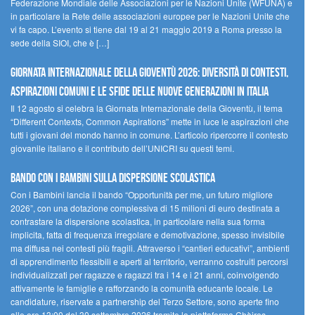
Federazione Mondiale delle Associazioni per le Nazioni Unite (WFUNA) e
in particolare la Rete delle associazioni europee per le Nazioni Unite che
vi fa capo. L’evento si tiene dal 19 al 21 maggio 2019 a Roma presso la
sede della SIOI, che è […]
GIORNATA INTERNAZIONALE DELLA GIOVENTÙ 2026: DIVERSITÀ DI CONTESTI,
ASPIRAZIONI COMUNI E LE SFIDE DELLE NUOVE GENERAZIONI IN ITALIA
Il 12 agosto si celebra la Giornata Internazionale della Gioventù, il tema
“Different Contexts, Common Aspirations” mette in luce le aspirazioni che
tutti i giovani del mondo hanno in comune. L’articolo ripercorre il contesto
giovanile italiano e il contributo dell’UNICRI su questi temi.
Bando Con i Bambini sulla dispersione scolastica
Con i Bambini lancia il bando “Opportunità per me, un futuro migliore
2026”, con una dotazione complessiva di 15 milioni di euro destinata a
contrastare la dispersione scolastica, in particolare nella sua forma
implicita, fatta di frequenza irregolare e demotivazione, spesso invisibile
ma diffusa nei contesti più fragili. Attraverso i “cantieri educativi”, ambienti
di apprendimento flessibili e aperti al territorio, verranno costruiti percorsi
individualizzati per ragazze e ragazzi tra i 14 e i 21 anni, coinvolgendo
attivamente le famiglie e rafforzando la comunità educante locale. Le
candidature, riservate a partnership del Terzo Settore, sono aperte fino
alle ore 13:00 del 30 settembre 2026 tramite la piattaforma Chàiros.