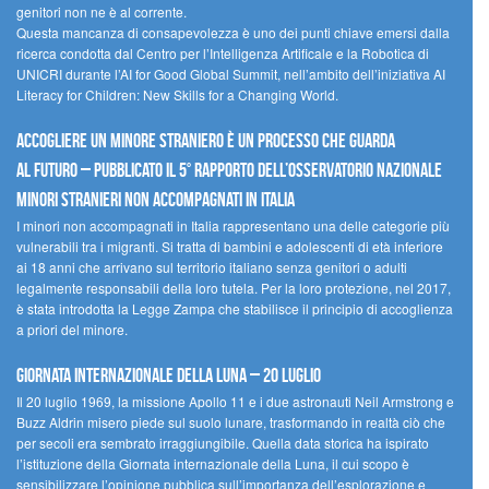
genitori non ne è al corrente.
Questa mancanza di consapevolezza è uno dei punti chiave emersi dalla
ricerca condotta dal Centro per l’Intelligenza Artificale e la Robotica di
UNICRI durante l’AI for Good Global Summit, nell’ambito dell’iniziativa AI
Literacy for Children: New Skills for a Changing World.
Accogliere un minore straniero è un processo che guarda
al futuro – Pubblicato il 5° rapporto dell’Osservatorio Nazionale
Minori Stranieri Non Accompagnati in Italia
I minori non accompagnati in Italia rappresentano una delle categorie più
vulnerabili tra i migranti. Si tratta di bambini e adolescenti di età inferiore
ai 18 anni che arrivano sul territorio italiano senza genitori o adulti
legalmente responsabili della loro tutela. Per la loro protezione, nel 2017,
è stata introdotta la Legge Zampa che stabilisce il principio di accoglienza
a priori del minore.
Giornata Internazionale della Luna – 20 luglio
Il 20 luglio 1969, la missione Apollo 11 e i due astronauti Neil Armstrong e
Buzz Aldrin misero piede sul suolo lunare, trasformando in realtà ciò che
per secoli era sembrato irraggiungibile. Quella data storica ha ispirato
l’istituzione della Giornata internazionale della Luna, il cui scopo è
sensibilizzare l’opinione pubblica sull’importanza dell’esplorazione e