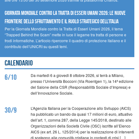
GIORNATA MONDIALE CONTRO LA TRATTA DI ESSERI UMANI 2026: LE NUOVE
FRONTIERE DELLO SFRUTTAMENTO E IL RUOLO STRATEGICO DELL’ITALIA
Per la Giornata Mondiale contro la Tratta di Esseri Umani 2026, il tema
“Trapped Behind the Scam” mette in luce il legame tra tratta di persone e
frodi informatiche. L’articolo ripercorre il quadro di protezione italiano e il
contributo dell’UNICRI su questi temi.
Calendario
Da martedì 6 a giovedì 8 ottobre 2026, si terrà a Milano,
6/10
presso l’Università Bocconi (Via Roentgen 1), la 14ª edizione
del Salone della CSR (Responsabilità Sociale d’Impresa) e
dell’Innovazione Sociale.
L’Agenzia Italiana per la Cooperazione allo Sviluppo (AICS)
30/9
ha pubblicato un bando da quasi 17 milioni di euro, attuativo
dell’art. 1, comma 287, della Legge 145/2018, destinato alle
Organizzazioni della Società Civile (OSC) iscritte all’Elenco
AICS (ex art. 26 L. 125/2014) per la realizzazione di interventi
di sostegno alle comunità cristiane in contesti di crisi […]