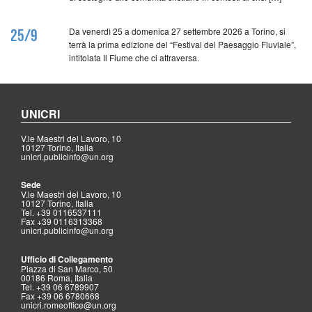
Da venerdì 25 a domenica 27 settembre 2026 a Torino, si
25/9
terrà la prima edizione del “Festival del Paesaggio Fluviale”,
intitolata Il Fiume che ci attraversa.
UNICRI
V.le Maestri del Lavoro, 10
10127 Torino, Italia
unicri.publicinfo@un.org
Sede
V.le Maestri del Lavoro, 10
10127 Torino, Italia
Tel. +39 0116537111
Fax +39 0116313368
unicri.publicinfo@un.org
Ufficio di Collegamento
Piazza di San Marco, 50
00186 Roma, Italia
Tel. +39 06 6789907
Fax +39 06 6780668
unicri.romeoffice@un.org