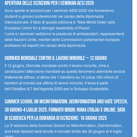
Apertura delle iscrizioni per i seminari AESI 2026
Sono aperte le iscrizioni per i seminari AESI 2026 che formeranno
studenti e giovani professionisti nel campo della diplomazia
internazionale. Il titolo di questa edizione è “New World Order calls
European Union for a stronger leadership of Peace”.
I corsi e i seminari vedranno la presenza di ambasciatori, rappresentanti
delle Nazioni Unite, membri delle Commissioni parlamentari europee,
professori ed esperti nel campo della diplomazia.
Giornata mondiale contro il lavoro minorile – 12 giugno
Il 12 giugno, Giornata mondiale contro il lavoro minorile, mira a
canalizzare l’attenzione mondiale su questo fenomeno aberrante ancora
tristemente diffuso: si stima che 1 bambino su 10 (circa 160 milioni di
bambini al mondo) sia vittima di lavoro minorile. Il tema è parte
dell’Obiettivo 8.7 dell’Agenda 2030 per lo Sviluppo Sostenibile.
Summer School on Misinformation, Disinformation and Hate Speech,
30 giugno-4 luglio 2025. Formato ibrido: Roma (Italia) e online. Data
di scadenza per la domanda di iscrizione: 16 giugno 2025
La 3ª edizione della Summer School on Misinformation, Disinformation,
and Hate Speech sarà tenuta in formato ibrido dal 30 giugno al 4 luglio
2025.