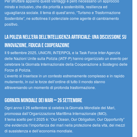
Per sfruttare appieno questi vantaggi è però necessario un approccio
mirato e inclusivo, che dia priorità a sostenibilità, resilienza ed
uguaglianza sociale. Il tema di quest’anno, “Turismo e Trasformazione
Sostenibile”, ne sottolinea il potenziale come agente di cambiamento
positivo.
La polizia nell’era dell’Intelligenza Artificiale: una discussione su
innovazione, fiducia e cooperazione
Il 9 settembre 2025, UNICRI, INTERPOL e la Task Force Inter-Agenzia
delle Nazioni Unite sulla Polizia (IATF-P) hanno organizzato un evento per
celebrare la Giornata Internazionale della Cooperazione a Sostegno delle
Forze di Polizia.
L’evento si inserisce in un contesto estremamente complesso e in rapido
mutamento, in cui le forze dell’ordine di tutto il mondo stanno
attraversando un momento di profonda trasformazione.
Giornata Mondiale dei Mari – 26 settembre
Ogni anno il 26 settembre si celebra la Giornata Mondiale dei Mari,
promossa dall’Organizzazione Marittima Internazionale (IMO).
Il tema scelto per il 2025 è: “Our Ocean, Our Obligation, Our Opportunity”
che evidenzia l’importanza dei mari nella protezione della vita, dei mezzi
di sussistenza e dell’economia mondiale.