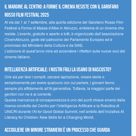
Il margine al centro: a Forme il cinema resiste con il Garofano
Rosso Film Festival 2025
Al via dal 1 al 7 settembre, alla quinta edizione del Garofano Rosso Film
Festival a Forme di Massa d’Albe in Abruzzo, emblema di un cinema che
resiste. L’evento, gratuito e aperto a tutti, è organizzato dall’associazione
CinemAbruzzo, gode del patrocinio del Parlamento Europeo ed è
promosso dal Ministero della Cultura e da SIAE.
L’edizione di quest’anno mira ad accendere i riflettori sulle nuove voci del
cinema italiano.
Intelligenza artificiale: i nostri figli la usano di nascosto?
Che sia per fare i compiti, cercare ispirazione, creare storie o
semplicemente per avere qualcuno con cui parlare, i giovani fanno
sempre più affidamento all’AI generativa. Tuttavia, la maggior parte dei
genitori non ne è al corrente.
Questa mancanza di consapevolezza è uno dei punti chiave emersi dalla
ricerca condotta dal Centro per l’Intelligenza Artificale e la Robotica di
UNICRI durante l’AI for Good Global Summit, nell’ambito dell’iniziativa AI
Literacy for Children: New Skills for a Changing World.
Accogliere un minore straniero è un processo che guarda