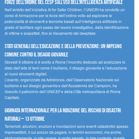
forze dell’ordine del CESP sull’uso dell’Intelligenza Artificiale
Nell’ambito dell’iniziativa AI for Safer Children, l’UNICRI ha condotto un
corso di formazione per le forze dell’ordine volto ad esplorare le
potenzialità di strumenti e tecniche basati sull’intelligenza artificiale in
grado di facilitare ogni passo del lavoro investigativo, dalla identificazione
di vittime e sospettati, fino al rilevamento dei deepfake.
Stati Generali dell’Educazione e della Prevenzione: un impegno
comune contro il disagio giovanile
Giovedì 9 ottobre si è svolto a Roma l’incontro dedicato ad analizzare lo
stato dell’arte di temi come il bullismo, il disagio giovanile e l’educazione
ai nuovi strumenti digitali.
L’evento, organizzato da Adnkronos, dall’Osservatorio Nazionale sul
bullismo e sul disagio giovanile e dall’Accademia dei Campioni, ha
ricevuto il patrocinio dell’UNICEF e della Città metropolitana di Roma
Capitale.
Giornata internazionale per la riduzione del rischio di disastri
naturali – 13 ottobre
Terremoti, alluvioni, eruzioni e inondazioni sono eventi catastrofici spesso
imprevedibili, il cui prezzo da pagare, in termini economici, ma anche,
sfortunatamente, in vite umane, è molto elevato. In tale contesto, questa