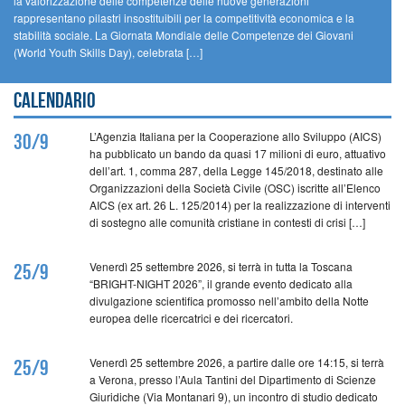
la valorizzazione delle competenze delle nuove generazioni
rappresentano pilastri insostituibili per la competitività economica e la
stabilità sociale. La Giornata Mondiale delle Competenze dei Giovani
(World Youth Skills Day), celebrata […]
Calendario
L’Agenzia Italiana per la Cooperazione allo Sviluppo (AICS)
30/9
ha pubblicato un bando da quasi 17 milioni di euro, attuativo
dell’art. 1, comma 287, della Legge 145/2018, destinato alle
Organizzazioni della Società Civile (OSC) iscritte all’Elenco
AICS (ex art. 26 L. 125/2014) per la realizzazione di interventi
di sostegno alle comunità cristiane in contesti di crisi […]
Venerdì 25 settembre 2026, si terrà in tutta la Toscana
25/9
“BRIGHT-NIGHT 2026”, il grande evento dedicato alla
divulgazione scientifica promosso nell’ambito della Notte
europea delle ricercatrici e dei ricercatori.
Venerdì 25 settembre 2026, a partire dalle ore 14:15, si terrà
25/9
a Verona, presso l’Aula Tantini del Dipartimento di Scienze
Giuridiche (Via Montanari 9), un incontro di studio dedicato