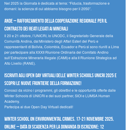
Nel 2025 la Giornata è dedicata al tema: “Fiducia, trasformazione e
domani: la scienza di cui abbiamo bisogno per il 2050”.
Ande – Rafforzamento della cooperazione regionale per il
contrasto dei reati legati ai minerali
Il 20 e 21 ottobre, l’UNICRI, lo UNODC, il Segretariato Generale della
Comunità Andina, dal Ministero degli Affari Esteri del Perù e
rappresentanti di Bolivia, Colombia, Ecuador e Perù si sono riuniti a Lima
per partecipare alla XXXII Riunione Ordinaria del Comitato Andino
sull’Estrazione Mineraria Illegale (CAMI) e alla II Riunione Strategica ad
Alto Livello (RANE).
Iscriviti agli Open Day Virtuali delle Winter Schools UNICRI 2025 e
scopri le nuove frontiere della formazione!
Conosci da vicino i programmi, gli obiettivi e le opportunità offerte dalle
Winter Schools di UNICRI e dei suoi partner, SIOI e LUMSA Human
Academy.
Partecipa ai due Open Day Virtuali dedicati!
Winter School on Environmental Crimes, 17-21 novembre 2025,
Online – Data di scadenza per la domanda di iscrizione: 12