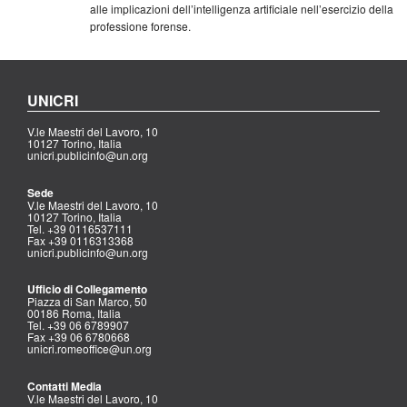
alle implicazioni dell’intelligenza artificiale nell’esercizio della
professione forense.
UNICRI
V.le Maestri del Lavoro, 10
10127 Torino, Italia
unicri.publicinfo@un.org
Sede
V.le Maestri del Lavoro, 10
10127 Torino, Italia
Tel. +39 0116537111
Fax +39 0116313368
unicri.publicinfo@un.org
Ufficio di Collegamento
Piazza di San Marco, 50
00186 Roma, Italia
Tel. +39 06 6789907
Fax +39 06 6780668
unicri.romeoffice@un.org
Contatti Media
V.le Maestri del Lavoro, 10