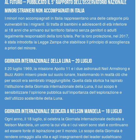
al futuro – Pubblicato il 5° rapporto dell’Osservatorio Nazionale
Minori Stranieri Non Accompagnati in Italia
I minori non accompagnati in Italia rappresentano una delle categorie più
vulnerabili tra i migranti. Si tratta di bambini e adolescenti di età inferiore
ai 18 anni che arrivano sul territorio italiano senza genitori o adulti
legalmente responsabili della loro tutela. Per la loro protezione, nel 2017,
è stata introdotta la Legge Zampa che stabilisce il principio di accoglienza
a priori del minore.
Giornata Internazionale della Luna – 20 luglio
Il 20 luglio 1969, la missione Apollo 11 e i due astronauti Neil Armstrong e
Buzz Aldrin misero piede sul suolo lunare, trasformando in realtà ciò che
per secoli era sembrato irraggiungibile. Quella data storica ha ispirato
l’istituzione della Giornata internazionale della Luna, il cui scopo è
sensibilizzare l’opinione pubblica sull’importanza dell’esplorazione e
dell’utilizzo sostenibile della Luna.
Giornata internazionale dedicata a Nelson Mandela – 18 luglio
Ogni anno, il 18 luglio, si celebra la Giornata internazionale dedicata a
Nelson Mandela, un uomo la cui vita e i cui valori sono stati e continuano
ad essere fonte di ispirazione per il mondo. Lo scopo della Giornata è
rendere omaggio alla vita e agli insegnamenti del leader sudafricano