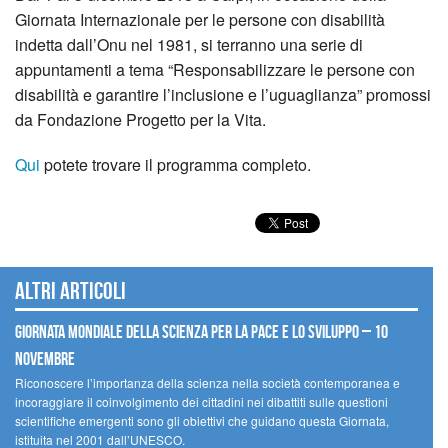
Giornata Internazionale per le persone con disabilità
indetta dall’Onu nel 1981, si terranno una serie di
appuntamenti a tema “Responsabilizzare le persone con
disabilità e garantire l’inclusione e l’uguaglianza” promossi
da Fondazione Progetto per la Vita.
Qui
potete trovare il programma completo.
Altri articoli
Giornata mondiale della scienza per la pace e lo sviluppo – 10
novembre
Riconoscere l’importanza della scienza nella società contemporanea e
incoraggiare il coinvolgimento dei cittadini nei dibattiti sulle questioni
scientifiche emergenti sono gli obiettivi che guidano questa Giornata,
istituita nel 2001 dall’UNESCO.