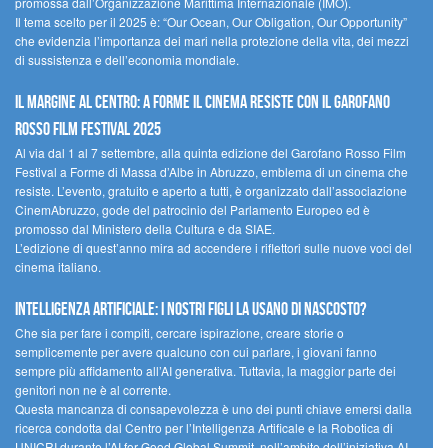
promossa dall’Organizzazione Marittima Internazionale (IMO).
Il tema scelto per il 2025 è: “Our Ocean, Our Obligation, Our Opportunity”
che evidenzia l’importanza dei mari nella protezione della vita, dei mezzi
di sussistenza e dell’economia mondiale.
Il margine al centro: a Forme il cinema resiste con il Garofano
Rosso Film Festival 2025
Al via dal 1 al 7 settembre, alla quinta edizione del Garofano Rosso Film
Festival a Forme di Massa d’Albe in Abruzzo, emblema di un cinema che
resiste. L’evento, gratuito e aperto a tutti, è organizzato dall’associazione
CinemAbruzzo, gode del patrocinio del Parlamento Europeo ed è
promosso dal Ministero della Cultura e da SIAE.
L’edizione di quest’anno mira ad accendere i riflettori sulle nuove voci del
cinema italiano.
Intelligenza artificiale: i nostri figli la usano di nascosto?
Che sia per fare i compiti, cercare ispirazione, creare storie o
semplicemente per avere qualcuno con cui parlare, i giovani fanno
sempre più affidamento all’AI generativa. Tuttavia, la maggior parte dei
genitori non ne è al corrente.
Questa mancanza di consapevolezza è uno dei punti chiave emersi dalla
ricerca condotta dal Centro per l’Intelligenza Artificale e la Robotica di
UNICRI durante l’AI for Good Global Summit, nell’ambito dell’iniziativa AI