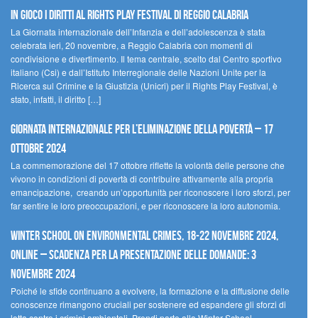
In gioco i diritti al Rights Play Festival di Reggio Calabria
La Giornata internazionale dell’Infanzia e dell’adolescenza è stata
celebrata ieri, 20 novembre, a Reggio Calabria con momenti di
condivisione e divertimento. Il tema centrale, scelto dal Centro sportivo
italiano (Csi) e dall’Istituto Interregionale delle Nazioni Unite per la
Ricerca sul Crimine e la Giustizia (Unicri) per il Rights Play Festival, è
stato, infatti, il diritto […]
Giornata internazionale per l’eliminazione della povertà – 17
ottobre 2024
La commemorazione del 17 ottobre riflette la volontà delle persone che
vivono in condizioni di povertà di contribuire attivamente alla propria
emancipazione, creando un’opportunità per riconoscere i loro sforzi, per
far sentire le loro preoccupazioni, e per riconoscere la loro autonomia.
Winter School on Environmental Crimes, 18-22 novembre 2024,
Online – Scadenza per la presentazione delle domande: 3
novembre 2024
Poiché le sfide continuano a evolvere, la formazione e la diffusione delle
conoscenze rimangono cruciali per sostenere ed espandere gli sforzi di
lotta contro i crimini ambientali. Prendi parte alla Winter School