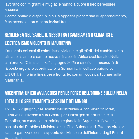
lavorano con migranti e rifugiati e hanno a cuore il loro benessere
mentale.
Il corso online è disponibile sulla apposita piattaforma di apprendimento,
è asincrono e non ci sono lezioni frontali.
Resilienza nel Sahel: il nesso tra i cambiamenti climatici e
l’estremismo violento in Mauritania
L’aumento dei casi di estremismo violento e gli effetti del cambiamento
climatico stanno creando nuove minacce in Africa occidentale. Nella
conferenza “Climate Talks” di giugno 2025 è emersa la necessità di
risposte urgenti e coordinate e la Germania, in collaborazione con
UNICRI, è in prima linea per affrontarle, con un focus particolare sulla
Mauritania.
Argentina: UNICRI avvia corsi per le forze dell’ordine sull’IA nella
lotta allo sfruttamento sessuale dei minori
Il 26 e il 27 giugno, nell’ambito dell’iniziativa AI for Safer Children,
l’UNICRI, attraverso il suo Centro per l’Intelligenza Artificiale e la
Robotica, ha condotto un training regionale in Argentina. L’evento,
ospitato dal Pubblico Ministero della Città Autonoma di Buenos Aires, è
stato organizzato con il supporto del Ministero dell’Interno degli Emirati
Arabi Uniti.