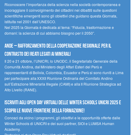
Riconoscere l’importanza della scienza nella società contemporanea e
incoraggiare il coinvolgimento dei cittadini nei dibattiti sulle questioni
scientifiche emergenti sono gli obiettivi che guidano questa Giornata,
istituita nel 2001 dall’UNESCO.
Nel 2025 la Giornata è dedicata al tema: “Fiducia, trasformazione e
domani: la scienza di cui abbiamo bisogno per il 2050”.
Ande – Rafforzamento della cooperazione regionale per il
contrasto dei reati legati ai minerali
Il 20 e 21 ottobre, l’UNICRI, lo UNODC, il Segretariato Generale della
Comunità Andina, dal Ministero degli Affari Esteri del Perù e
rappresentanti di Bolivia, Colombia, Ecuador e Perù si sono riuniti a Lima
per partecipare alla XXXII Riunione Ordinaria del Comitato Andino
sull’Estrazione Mineraria Illegale (CAMI) e alla II Riunione Strategica ad
Alto Livello (RANE).
Iscriviti agli Open Day Virtuali delle Winter Schools UNICRI 2025 e
scopri le nuove frontiere della formazione!
Conosci da vicino i programmi, gli obiettivi e le opportunità offerte dalle
Winter Schools di UNICRI e dei suoi partner, SIOI e LUMSA Human
Academy.
Partecipa ai due Open Day Virtuali dedicati!