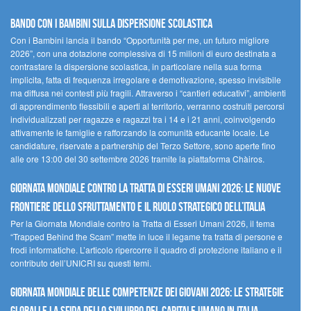
Bando Con i Bambini sulla dispersione scolastica
Con i Bambini lancia il bando “Opportunità per me, un futuro migliore
2026”, con una dotazione complessiva di 15 milioni di euro destinata a
contrastare la dispersione scolastica, in particolare nella sua forma
implicita, fatta di frequenza irregolare e demotivazione, spesso invisibile
ma diffusa nei contesti più fragili. Attraverso i “cantieri educativi”, ambienti
di apprendimento flessibili e aperti al territorio, verranno costruiti percorsi
individualizzati per ragazze e ragazzi tra i 14 e i 21 anni, coinvolgendo
attivamente le famiglie e rafforzando la comunità educante locale. Le
candidature, riservate a partnership del Terzo Settore, sono aperte fino
alle ore 13:00 del 30 settembre 2026 tramite la piattaforma Chàiros.
GIORNATA MONDIALE CONTRO LA TRATTA DI ESSERI UMANI 2026: LE NUOVE
FRONTIERE DELLO SFRUTTAMENTO E IL RUOLO STRATEGICO DELL’ITALIA
Per la Giornata Mondiale contro la Tratta di Esseri Umani 2026, il tema
“Trapped Behind the Scam” mette in luce il legame tra tratta di persone e
frodi informatiche. L’articolo ripercorre il quadro di protezione italiano e il
contributo dell’UNICRI su questi temi.
GIORNATA MONDIALE DELLE COMPETENZE DEI GIOVANI 2026: LE STRATEGIE