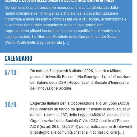
GLOBALI E LA SFIDA DELLO SVILUPPO DEL CAPITALE UMANO IN ITALIA
Nel contesto di una transizione macroeconomica caratterizzata dalla
rapida diffusione dell’intelligenza artificiale, dalla decarbonizzazione
industriale e dalla crescente complessità delle reti sociali, la formazione e
la valorizzazione delle competenze delle nuove generazioni
rappresentano pilastri insostituibili per la competitività economica e la
stabilità sociale. La Giornata Mondiale delle Competenze dei Giovani
(World Youth Skills Day), celebrata […]
Calendario
Da martedì 6 a giovedì 8 ottobre 2026, si terrà a Milano,
6/10
presso l’Università Bocconi (Via Roentgen 1), la 14ª edizione
del Salone della CSR (Responsabilità Sociale d’Impresa) e
dell’Innovazione Sociale.
L’Agenzia Italiana per la Cooperazione allo Sviluppo (AICS)
30/9
ha pubblicato un bando da quasi 17 milioni di euro, attuativo
dell’art. 1, comma 287, della Legge 145/2018, destinato alle
Organizzazioni della Società Civile (OSC) iscritte all’Elenco
AICS (ex art. 26 L. 125/2014) per la realizzazione di interventi
di sostegno alle comunità cristiane in contesti di crisi […]