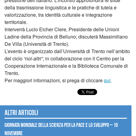
pressione dell’italiano. L’incontro approfondirà le sfide
della trasmissione linguistica e le pratiche di tutela e
valorizzazione, tra identità culturale e integrazione
territoriale.
Interverrà Lucio Eicher Clere, Presidente delle Unioni
Ladine della Provincia di Belluno; discuterà Massimiliano
De Villa (Università di Trento).
L’evento è organizzato dall’Università di Trento nell’ambito
del ciclo
“noi-altri”
, in collaborazione con il Centro per la
Cooperazione Internazionale e la Biblioteca Comunale di
Trento.
Per maggiori informazioni, si prega di cliccare
qui
.
Altri articoli
Giornata mondiale della scienza per la pace e lo sviluppo – 10
novembre