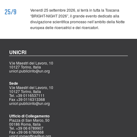
Venerdì 25 settembre 2026, si terrà in tutta la Toscana
25/9
“BRIGHT-NIGHT 2026”, il grande evento dedicato alla
divulgazione scientifica promosso nell’ambito della Notte
europea delle ricercatrici e dei ricercatori.
UNICRI
V.le Maestri del Lavoro, 10
10127 Torino, Italia
unicri.publicinfo@un.org
Sede
V.le Maestri del Lavoro, 10
10127 Torino, Italia
Tel. +39 0116537111
Fax +39 0116313368
unicri.publicinfo@un.org
Ufficio di Collegamento
Piazza di San Marco, 50
00186 Roma, Italia
Tel. +39 06 6789907
Fax +39 06 6780668
unicri.romeoffice@un.org