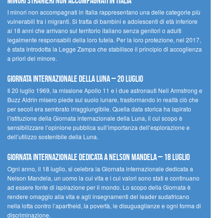
Minori Stranieri Non Accompagnati in Italia
I minori non accompagnati in Italia rappresentano una delle categorie più
vulnerabili tra i migranti. Si tratta di bambini e adolescenti di età inferiore
ai 18 anni che arrivano sul territorio italiano senza genitori o adulti
legalmente responsabili della loro tutela. Per la loro protezione, nel 2017,
è stata introdotta la Legge Zampa che stabilisce il principio di accoglienza
a priori del minore.
Giornata Internazionale della Luna – 20 luglio
Il 20 luglio 1969, la missione Apollo 11 e i due astronauti Neil Armstrong e
Buzz Aldrin misero piede sul suolo lunare, trasformando in realtà ciò che
per secoli era sembrato irraggiungibile. Quella data storica ha ispirato
l’istituzione della Giornata internazionale della Luna, il cui scopo è
sensibilizzare l’opinione pubblica sull’importanza dell’esplorazione e
dell’utilizzo sostenibile della Luna.
Giornata internazionale dedicata a Nelson Mandela – 18 luglio
Ogni anno, il 18 luglio, si celebra la Giornata internazionale dedicata a
Nelson Mandela, un uomo la cui vita e i cui valori sono stati e continuano
ad essere fonte di ispirazione per il mondo. Lo scopo della Giornata è
rendere omaggio alla vita e agli insegnamenti del leader sudafricano
nella lotta contro l’apartheid, la povertà, le disuguaglianze e ogni forma di
discriminazione.