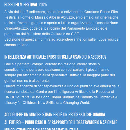
Rosso Film Festival 2025
Al via dal 1 al 7 settembre, alla quinta edizione del Garofano Rosso Film
Festival a Forme di Massa d’Albe in Abruzzo, emblema di un cinema che
resiste. L’evento, gratuito e aperto a tutti, è organizzato dall’associazione
CinemAbruzzo, gode del patrocinio del Parlamento Europeo ed è
promosso dal Ministero della Cultura e da SIAE.
L’edizione di quest’anno mira ad accendere i riflettori sulle nuove voci del
cinema italiano.
Intelligenza artificiale: i nostri figli la usano di nascosto?
Che sia per fare i compiti, cercare ispirazione, creare storie o
semplicemente per avere qualcuno con cui parlare, i giovani fanno
sempre più affidamento all’AI generativa. Tuttavia, la maggior parte dei
genitori non ne è al corrente.
Questa mancanza di consapevolezza è uno dei punti chiave emersi dalla
ricerca condotta dal Centro per l’Intelligenza Artificale e la Robotica di
UNICRI durante l’AI for Good Global Summit, nell’ambito dell’iniziativa AI
Literacy for Children: New Skills for a Changing World.
Accogliere un minore straniero è un processo che guarda
al futuro – Pubblicato il 5° rapporto dell’Osservatorio Nazionale