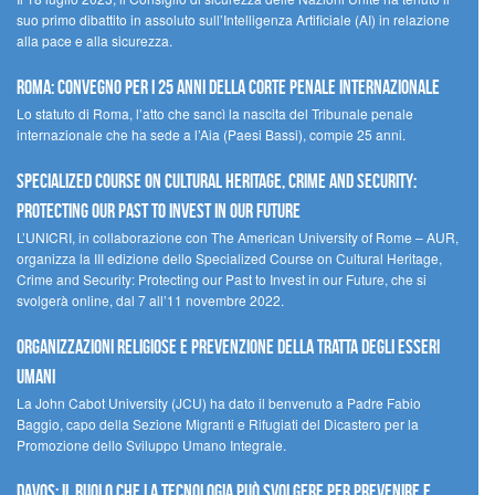
suo primo dibattito in assoluto sull’Intelligenza Artificiale (AI) in relazione
alla pace e alla sicurezza.
Roma: convegno per i 25 anni della Corte penale internazionale
Lo statuto di Roma, l’atto che sancì la nascita del Tribunale penale
internazionale che ha sede a l’Aia (Paesi Bassi), compie 25 anni.
Specialized Course on Cultural Heritage, Crime and Security:
Protecting our Past to Invest in our Future
L’UNICRI, in collaborazione con The American University of Rome – AUR,
organizza la III edizione dello Specialized Course on Cultural Heritage,
Crime and Security: Protecting our Past to Invest in our Future, che si
svolgerà online, dal 7 all’11 novembre 2022.
Organizzazioni religiose e prevenzione della tratta degli esseri
umani
La John Cabot University (JCU) ha dato il benvenuto a Padre Fabio
Baggio, capo della Sezione Migranti e Rifugiati del Dicastero per la
Promozione dello Sviluppo Umano Integrale.
Davos: il ruolo che la tecnologia può svolgere per prevenire e