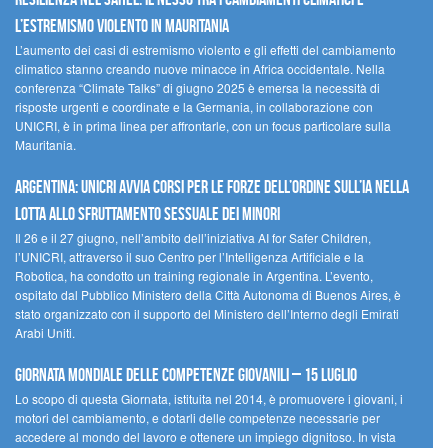
l’estremismo violento in Mauritania
L’aumento dei casi di estremismo violento e gli effetti del cambiamento
climatico stanno creando nuove minacce in Africa occidentale. Nella
conferenza “Climate Talks” di giugno 2025 è emersa la necessità di
risposte urgenti e coordinate e la Germania, in collaborazione con
UNICRI, è in prima linea per affrontarle, con un focus particolare sulla
Mauritania.
Argentina: UNICRI avvia corsi per le forze dell’ordine sull’IA nella
lotta allo sfruttamento sessuale dei minori
Il 26 e il 27 giugno, nell’ambito dell’iniziativa AI for Safer Children,
l’UNICRI, attraverso il suo Centro per l’Intelligenza Artificiale e la
Robotica, ha condotto un training regionale in Argentina. L’evento,
ospitato dal Pubblico Ministero della Città Autonoma di Buenos Aires, è
stato organizzato con il supporto del Ministero dell’Interno degli Emirati
Arabi Uniti.
Giornata Mondiale delle Competenze Giovanili – 15 luglio
Lo scopo di questa Giornata, istituita nel 2014, è promuovere i giovani, i
motori del cambiamento, e dotarli delle competenze necessarie per
accedere al mondo del lavoro e ottenere un impiego dignitoso. In vista