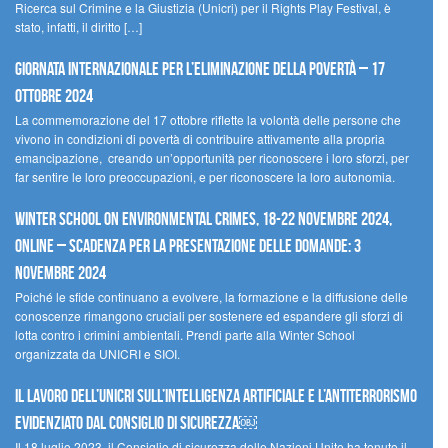
Ricerca sul Crimine e la Giustizia (Unicri) per il Rights Play Festival, è
stato, infatti, il diritto […]
Giornata internazionale per l’eliminazione della povertà – 17
ottobre 2024
La commemorazione del 17 ottobre riflette la volontà delle persone che
vivono in condizioni di povertà di contribuire attivamente alla propria
emancipazione, creando un’opportunità per riconoscere i loro sforzi, per
far sentire le loro preoccupazioni, e per riconoscere la loro autonomia.
Winter School on Environmental Crimes, 18-22 novembre 2024,
Online – Scadenza per la presentazione delle domande: 3
novembre 2024
Poiché le sfide continuano a evolvere, la formazione e la diffusione delle
conoscenze rimangono cruciali per sostenere ed espandere gli sforzi di
lotta contro i crimini ambientali. Prendi parte alla Winter School
organizzata da UNICRI e SIOI.
Il lavoro dell’UNICRI sull’intelligenza artificiale e l’antiterrorismo
evidenziato dal Consiglio di Sicurezza￼
Il 18 luglio 2023, il Consiglio di sicurezza delle Nazioni Unite ha tenuto il