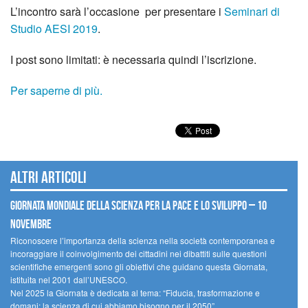
L’incontro sarà l’occasione per presentare i
Seminari di
Studio AESI 2019
.
I post sono limitati: è necessaria quindi l’iscrizione.
Per saperne di più.
Altri articoli
Giornata mondiale della scienza per la pace e lo sviluppo – 10
novembre
Riconoscere l’importanza della scienza nella società contemporanea e
incoraggiare il coinvolgimento dei cittadini nei dibattiti sulle questioni
scientifiche emergenti sono gli obiettivi che guidano questa Giornata,
istituita nel 2001 dall’UNESCO.
Nel 2025 la Giornata è dedicata al tema: “Fiducia, trasformazione e
domani: la scienza di cui abbiamo bisogno per il 2050”.