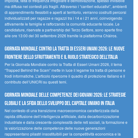
implicita, fatta di frequenza irregolare e demotivazione, spesso invisibile
ma diffusa nei contesti più fragili. Attraverso i “cantieri educativi”, ambienti
di apprendimento flessibili e aperti al territorio, verranno costruiti percorsi
individualizzati per ragazze e ragazzi tra i 14 e i 21 anni, coinvolgendo
attivamente le famiglie e rafforzando la comunità educante locale. Le
candidature, riservate a partnership del Terzo Settore, sono aperte fino
alle ore 13:00 del 30 settembre 2026 tramite la piattaforma Chàiros.
GIORNATA MONDIALE CONTRO LA TRATTA DI ESSERI UMANI 2026: LE NUOVE
FRONTIERE DELLO SFRUTTAMENTO E IL RUOLO STRATEGICO DELL’ITALIA
Per la Giornata Mondiale contro la Tratta di Esseri Umani 2026, il tema
“Trapped Behind the Scam” mette in luce il legame tra tratta di persone e
frodi informatiche. L’articolo ripercorre il quadro di protezione italiano e il
contributo dell’UNICRI su questi temi.
GIORNATA MONDIALE DELLE COMPETENZE DEI GIOVANI 2026: LE STRATEGIE
GLOBALI E LA SFIDA DELLO SVILUPPO DEL CAPITALE UMANO IN ITALIA
Nel contesto di una transizione macroeconomica caratterizzata dalla
rapida diffusione dell’intelligenza artificiale, dalla decarbonizzazione
industriale e dalla crescente complessità delle reti sociali, la formazione e
la valorizzazione delle competenze delle nuove generazioni
rappresentano pilastri insostituibili per la competitività economica e la