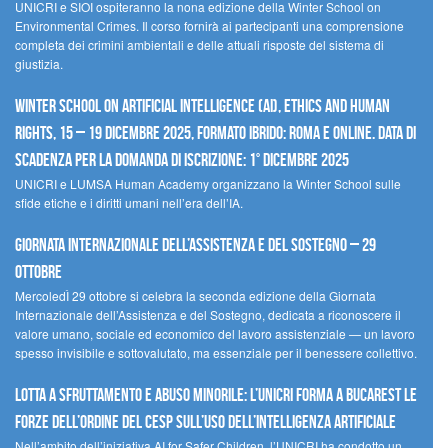
UNICRI e SIOI ospiteranno la nona edizione della Winter School on
Environmental Crimes. Il corso fornirà ai partecipanti una comprensione
completa dei crimini ambientali e delle attuali risposte del sistema di
giustizia.
Winter School on Artificial Intelligence (AI), Ethics and Human
Rights, 15 – 19 dicembre 2025, Formato Ibrido: Roma e online. Data di
scadenza per la domanda di iscrizione: 1° dicembre 2025
UNICRI e LUMSA Human Academy organizzano la Winter School sulle
sfide etiche e i diritti umani nell’era dell’IA.
Giornata internazionale dell’assistenza e del sostegno – 29
ottobre
MercoledÌ 29 ottobre si celebra la seconda edizione della Giornata
Internazionale dell’Assistenza e del Sostegno, dedicata a riconoscere il
valore umano, sociale ed economico del lavoro assistenziale — un lavoro
spesso invisibile e sottovalutato, ma essenziale per il benessere collettivo.
Lotta a sfruttamento e abuso minorile: l’UNICRI forma a Bucarest le
forze dell’ordine del CESP sull’uso dell’Intelligenza Artificiale
Nell’ambito dell’iniziativa AI for Safer Children, l’UNICRI ha condotto un