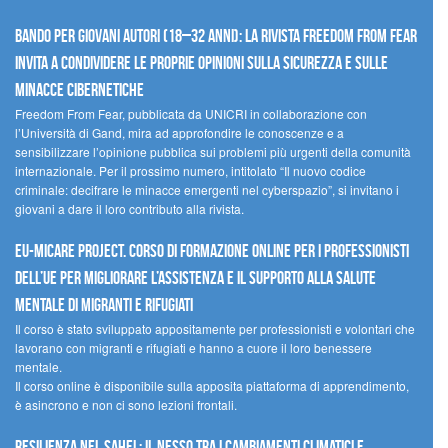
Bando per giovani autori (18–32 anni): la Rivista Freedom From Fear
invita a condividere le proprie opinioni sulla sicurezza e sulle
minacce cibernetiche
Freedom From Fear, pubblicata da UNICRI in collaborazione con
l’Università di Gand, mira ad approfondire le conoscenze e a
sensibilizzare l’opinione pubblica sui problemi più urgenti della comunità
internazionale. Per il prossimo numero, intitolato “Il nuovo codice
criminale: decifrare le minacce emergenti nel cyberspazio”, si invitano i
giovani a dare il loro contributo alla rivista.
EU-MiCare Project. Corso di formazione online per i professionisti
dell’UE per migliorare l’assistenza e il supporto alla salute
mentale di migranti e rifugiati
Il corso è stato sviluppato appositamente per professionisti e volontari che
lavorano con migranti e rifugiati e hanno a cuore il loro benessere
mentale.
Il corso online è disponibile sulla apposita piattaforma di apprendimento,
è asincrono e non ci sono lezioni frontali.
Resilienza nel Sahel: il nesso tra i cambiamenti climatici e