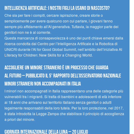
Intelligenza artificiale: i nostri figli la usano di nascosto?
Che sia per fare i compiti, cercare ispirazione, creare storie o
semplicemente per avere qualcuno con cui parlare, i giovani fanno
sempre più affidamento all’AI generativa. Tuttavia, la maggior parte dei
genitori non ne è al corrente.
Questa mancanza di consapevolezza è uno dei punti chiave emersi dalla
ricerca condotta dal Centro per l’Intelligenza Artificale e la Robotica di
UNICRI durante l’AI for Good Global Summit, nell’ambito dell’iniziativa AI
Literacy for Children: New Skills for a Changing World.
Accogliere un minore straniero è un processo che guarda
al futuro – Pubblicato il 5° rapporto dell’Osservatorio Nazionale
Minori Stranieri Non Accompagnati in Italia
I minori non accompagnati in Italia rappresentano una delle categorie più
vulnerabili tra i migranti. Si tratta di bambini e adolescenti di età inferiore
ai 18 anni che arrivano sul territorio italiano senza genitori o adulti
legalmente responsabili della loro tutela. Per la loro protezione, nel 2017,
è stata introdotta la Legge Zampa che stabilisce il principio di accoglienza
a priori del minore.
Giornata Internazionale della Luna – 20 luglio