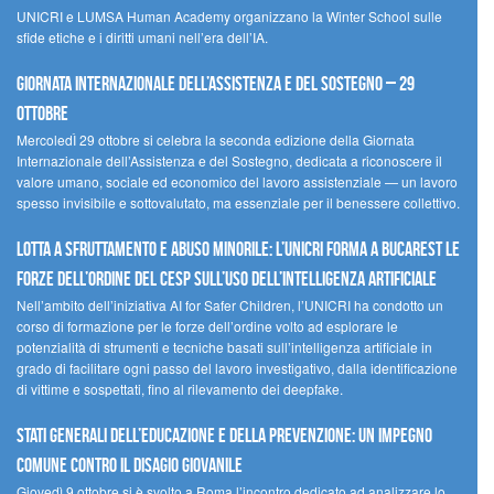
UNICRI e LUMSA Human Academy organizzano la Winter School sulle
sfide etiche e i diritti umani nell’era dell’IA.
Giornata internazionale dell’assistenza e del sostegno – 29
ottobre
MercoledÌ 29 ottobre si celebra la seconda edizione della Giornata
Internazionale dell’Assistenza e del Sostegno, dedicata a riconoscere il
valore umano, sociale ed economico del lavoro assistenziale — un lavoro
spesso invisibile e sottovalutato, ma essenziale per il benessere collettivo.
Lotta a sfruttamento e abuso minorile: l’UNICRI forma a Bucarest le
forze dell’ordine del CESP sull’uso dell’Intelligenza Artificiale
Nell’ambito dell’iniziativa AI for Safer Children, l’UNICRI ha condotto un
corso di formazione per le forze dell’ordine volto ad esplorare le
potenzialità di strumenti e tecniche basati sull’intelligenza artificiale in
grado di facilitare ogni passo del lavoro investigativo, dalla identificazione
di vittime e sospettati, fino al rilevamento dei deepfake.
Stati Generali dell’Educazione e della Prevenzione: un impegno
comune contro il disagio giovanile
Giovedì 9 ottobre si è svolto a Roma l’incontro dedicato ad analizzare lo