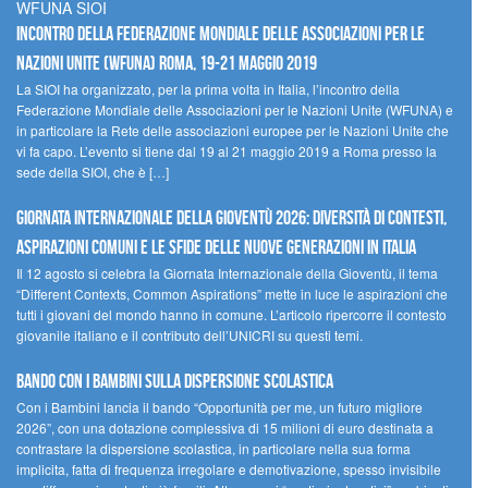
WFUNA SIOI
Incontro della Federazione Mondiale delle Associazioni per le
Nazioni Unite (WFUNA) Roma, 19-21 maggio 2019
La SIOI ha organizzato, per la prima volta in Italia, l’incontro della
Federazione Mondiale delle Associazioni per le Nazioni Unite (WFUNA) e
in particolare la Rete delle associazioni europee per le Nazioni Unite che
vi fa capo. L’evento si tiene dal 19 al 21 maggio 2019 a Roma presso la
sede della SIOI, che è […]
GIORNATA INTERNAZIONALE DELLA GIOVENTÙ 2026: DIVERSITÀ DI CONTESTI,
ASPIRAZIONI COMUNI E LE SFIDE DELLE NUOVE GENERAZIONI IN ITALIA
Il 12 agosto si celebra la Giornata Internazionale della Gioventù, il tema
“Different Contexts, Common Aspirations” mette in luce le aspirazioni che
tutti i giovani del mondo hanno in comune. L’articolo ripercorre il contesto
giovanile italiano e il contributo dell’UNICRI su questi temi.
Bando Con i Bambini sulla dispersione scolastica
Con i Bambini lancia il bando “Opportunità per me, un futuro migliore
2026”, con una dotazione complessiva di 15 milioni di euro destinata a
contrastare la dispersione scolastica, in particolare nella sua forma
implicita, fatta di frequenza irregolare e demotivazione, spesso invisibile