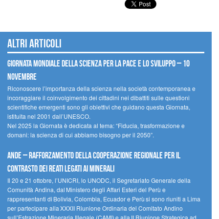
Altri articoli
Giornata mondiale della scienza per la pace e lo sviluppo – 10
novembre
Riconoscere l’importanza della scienza nella società contemporanea e
incoraggiare il coinvolgimento dei cittadini nei dibattiti sulle questioni
scientifiche emergenti sono gli obiettivi che guidano questa Giornata,
istituita nel 2001 dall’UNESCO.
Nel 2025 la Giornata è dedicata al tema: “Fiducia, trasformazione e
domani: la scienza di cui abbiamo bisogno per il 2050”.
Ande – Rafforzamento della cooperazione regionale per il
contrasto dei reati legati ai minerali
Il 20 e 21 ottobre, l’UNICRI, lo UNODC, il Segretariato Generale della
Comunità Andina, dal Ministero degli Affari Esteri del Perù e
rappresentanti di Bolivia, Colombia, Ecuador e Perù si sono riuniti a Lima
per partecipare alla XXXII Riunione Ordinaria del Comitato Andino
sull’Estrazione Mineraria Illegale (CAMI) e alla II Riunione Strategica ad