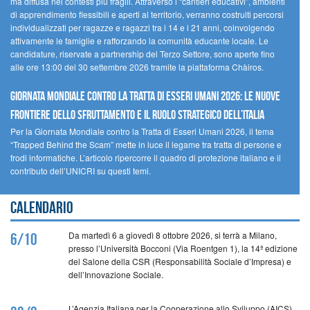
ma diffusa nei contesti più fragili. Attraverso i “cantieri educativi”, ambienti
di apprendimento flessibili e aperti al territorio, verranno costruiti percorsi
individualizzati per ragazze e ragazzi tra i 14 e i 21 anni, coinvolgendo
attivamente le famiglie e rafforzando la comunità educante locale. Le
candidature, riservate a partnership del Terzo Settore, sono aperte fino
alle ore 13:00 del 30 settembre 2026 tramite la piattaforma Chàiros.
GIORNATA MONDIALE CONTRO LA TRATTA DI ESSERI UMANI 2026: LE NUOVE
FRONTIERE DELLO SFRUTTAMENTO E IL RUOLO STRATEGICO DELL’ITALIA
Per la Giornata Mondiale contro la Tratta di Esseri Umani 2026, il tema
“Trapped Behind the Scam” mette in luce il legame tra tratta di persone e
frodi informatiche. L’articolo ripercorre il quadro di protezione italiano e il
contributo dell’UNICRI su questi temi.
Calendario
Da martedì 6 a giovedì 8 ottobre 2026, si terrà a Milano,
6/10
presso l’Università Bocconi (Via Roentgen 1), la 14ª edizione
del Salone della CSR (Responsabilità Sociale d’Impresa) e
dell’Innovazione Sociale.
L’Agenzia Italiana per la Cooperazione allo Sviluppo (AICS)