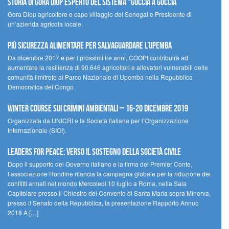
STORIA DI GORA DIOP ESPERTO DEL SISTEMA “GOCCIA A GOCCIA”
Gora Diop agricoltore e capo villaggio del Senegal e Presidente di
un’azienda agricola locale.
Più sicurezza alimentare per salvaguardare l’Upemba
Da dicembre 2017 e per i prossimi tre anni, COOPI contribuirà ad
aumentare la resilienza di 90.646 agricoltori e allevatori vulnerabili delle
comunità limitrofe al Parco Nazionale di Upemba nella Repubblica
Democratica del Congo.
Winter Course sui Crimini Ambientali – 16-20 Dicembre 2019
Organizzata da UNICRI e la Società Italiana per l’Organizzazione
Internazionale (SIOI).
Leaders for peace: verso il sostegno della società civile
Dopo il supporto del Governo italiano e la firma del Premier Conte,
l’associazione Rondine rilancia la campagna globale per la riduzione dei
conflitti armati nel mondo Mercoledì 10 luglio a Roma, nella Sala
Capitolare presso il Chiostro del Convento di Santa Maria sopra Minerva,
presso il Senato della Repubblica, la presentazione Rapporto Annuo
2018 A […]