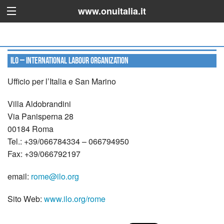
www.onuitalia.it
ILO – International Labour Organization
Ufficio per l’Italia e San Marino
Villa Aldobrandini
Via Panisperna 28
00184 Roma
Tel.: +39/066784334 – 066794950
Fax: +39/066792197
email:
rome@ilo.org
Sito Web:
www.ilo.org/rome