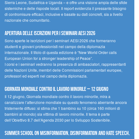
Sierra Leone, Sudafrica e Uganda – e offre una visione ampia delle sfide
sistemiche e delle risposte locali. Il report evidenzia il pressante bisogno
di contromisure efficaci, inclusive e basate su dati concreti, sia a livello
nazionale che comunitario.
Apertura delle iscrizioni per i seminari AESI 2026
Sono aperte le iscrizioni per i seminari AESI 2026 che formeranno
studenti e giovani professionisti nel campo della diplomazia
internazionale. Il titolo di questa edizione è “New World Order calls
European Union for a stronger leadership of Peace”.
I corsi e i seminari vedranno la presenza di ambasciatori, rappresentanti
delle Nazioni Unite, membri delle Commissioni parlamentari europee,
professori ed esperti nel campo della diplomazia.
Giornata mondiale contro il lavoro minorile – 12 giugno
Il 12 giugno, Giornata mondiale contro il lavoro minorile, mira a
canalizzare l’attenzione mondiale su questo fenomeno aberrante ancora
tristemente diffuso: si stima che 1 bambino su 10 (circa 160 milioni di
bambini al mondo) sia vittima di lavoro minorile. Il tema è parte
dell’Obiettivo 8.7 dell’Agenda 2030 per lo Sviluppo Sostenibile.
Summer School on Misinformation, Disinformation and Hate Speech,