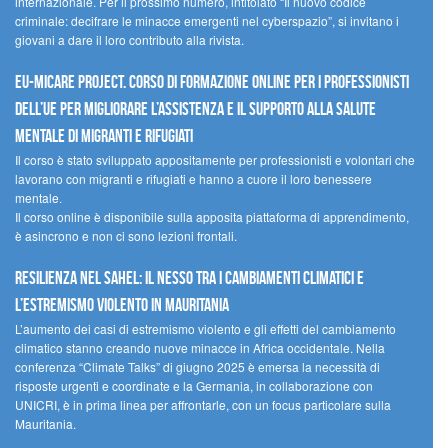
internazionale. Per il prossimo numero, intitolato “Il nuovo codice
criminale: decifrare le minacce emergenti nel cyberspazio”, si invitano i
giovani a dare il loro contributo alla rivista.
EU-MiCare Project. Corso di formazione online per i professionisti
dell’UE per migliorare l’assistenza e il supporto alla salute
mentale di migranti e rifugiati
Il corso è stato sviluppato appositamente per professionisti e volontari che
lavorano con migranti e rifugiati e hanno a cuore il loro benessere
mentale.
Il corso online è disponibile sulla apposita piattaforma di apprendimento,
è asincrono e non ci sono lezioni frontali.
Resilienza nel Sahel: il nesso tra i cambiamenti climatici e
l’estremismo violento in Mauritania
L’aumento dei casi di estremismo violento e gli effetti del cambiamento
climatico stanno creando nuove minacce in Africa occidentale. Nella
conferenza “Climate Talks” di giugno 2025 è emersa la necessità di
risposte urgenti e coordinate e la Germania, in collaborazione con
UNICRI, è in prima linea per affrontarle, con un focus particolare sulla
Mauritania.