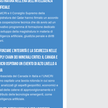
istratura nell’era dell’intelligenza
ificiale
NICRI e il Consiglio Supremo della
istratura del Qatar hanno firmato un accordo
la cooperazione tecnica che dà avvio ad un
ovativo programma di formazione dedicato
 sviluppo della magistratura in materia di
lligenza artificiale, giustizia penale e diritti
ni.
forzare l’integrità e la sicurezza nelle
ply chain dei minerali critici: il Canada e
NICRI ospitano un evento di alto livello a
ma
mbasciata del Canada in Italia e l’UNICRI
no ospitato una tavola rotonda in cui sono
i analizzati gli aspetti geopolitici, economici e
ali delle catene di approvvigionamento e il
tributo delle tecnologie emergenti, come
telligenza artificiale.