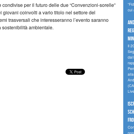
e condivise per il futuro delle due “Convenzioni-sorelle”
“Fi
cui
 giovani coinvolti a vario titolo nel settore del
 temi trasversali che interesseranno l’evento saranno
And
a sostenibilità ambientale.
reg
min
Il 2
Seg
dal 
rap
Perù
all
Andi
(CAM
Liv
Isc
Sch
fro
Cono
oppo