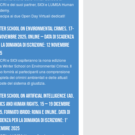
CRI e dei suoi partner, SIOI e LUMSA Human
demy.
tecipa ai due Open Day Virtuali dedicati!
ter School on Environmental Crimes, 17-
novembre 2025, Online – Data di scadenza
 la domanda di iscrizione: 12 novembre
25
CRI e SIOI ospiteranno la nona edizione
la Winter School on Environmental Crimes. Il
so fornirà ai partecipanti una comprensione
leta dei crimini ambientali e delle attuali
oste del sistema di giustizia.
ter School on Artificial Intelligence (AI),
ics and Human Rights, 15 – 19 dicembre
5, Formato Ibrido: Roma e online. Data di
denza per la domanda di iscrizione: 1°
embre 2025