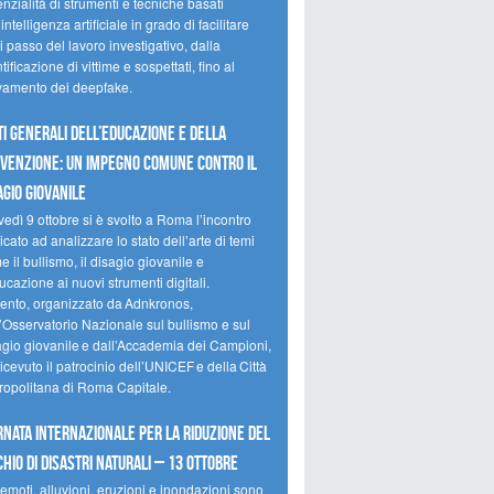
nzialità di strumenti e tecniche basati
’intelligenza artificiale in grado di facilitare
 passo del lavoro investigativo, dalla
tificazione di vittime e sospettati, fino al
evamento dei deepfake.
ti Generali dell’Educazione e della
venzione: un impegno comune contro il
agio giovanile
edì 9 ottobre si è svolto a Roma l’incontro
cato ad analizzare lo stato dell’arte di temi
 il bullismo, il disagio giovanile e
ucazione ai nuovi strumenti digitali.
vento, organizzato da Adnkronos,
l’Osservatorio Nazionale sul bullismo e sul
agio giovanile e dall’Accademia dei Campioni,
icevuto il patrocinio dell’UNICEF e della Città
ropolitana di Roma Capitale.
rnata internazionale per la riduzione del
chio di disastri naturali – 13 ottobre
emoti, alluvioni, eruzioni e inondazioni sono