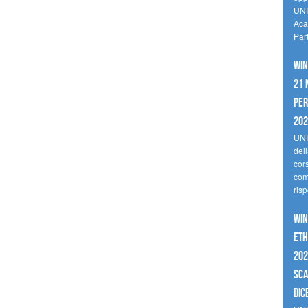
UNI
Aca
Par
Win
21 
per
20
UNI
del
cor
comp
risp
Win
Eth
202
sca
dic