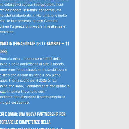
ti catastrofici spesso imprevedibili, il cui
zzo da pagare, in termini economici, ma
he, sfortunatamente, in vite umane, è molto
ato. In tale contesto, questa Giornata
olinea l’urgenza di investire in resilienza e
venzione.
rnata internazionale delle bambine – 11
obre
iornata mira a riconoscere i diritti delle
ine e delle adolescenti di tutto il mondo,
muoverne l’emancipazione e sensibilizzare
e sfide che ancora limitano il loro pieno
uppo. Il tema scelto per il 2025 è: “La
bina che sono, il cambiamento che guido: le
zze in prima linea nelle crisi.”
bambine non attendono il cambiamento: lo
nno già costruendo.
CRI e Qatar: una nuova partnership per
forzare le competenze della