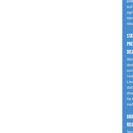
pote
sull
ogni
iden
ril
Sta
Pre
dis
Giov
dedi
come
l’ed
L’e
dal
dis
ha r
met
Gio
ris
Terr