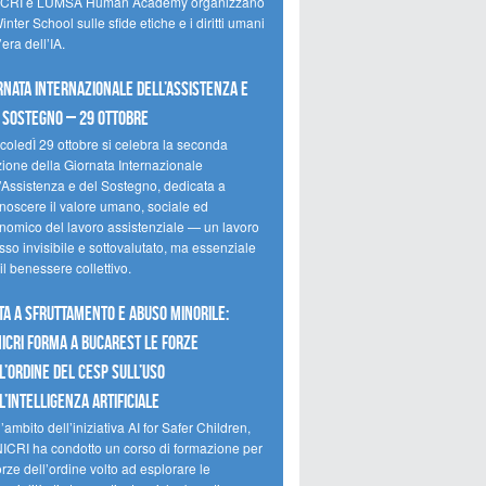
CRI e LUMSA Human Academy organizzano
inter School sulle sfide etiche e i diritti umani
’era dell’IA.
rnata internazionale dell’assistenza e
 sostegno – 29 ottobre
coledÌ 29 ottobre si celebra la seconda
zione della Giornata Internazionale
l’Assistenza e del Sostegno, dedicata a
onoscere il valore umano, sociale ed
nomico del lavoro assistenziale — un lavoro
so invisibile e sottovalutato, ma essenziale
il benessere collettivo.
ta a sfruttamento e abuso minorile:
NICRI forma a Bucarest le forze
l’ordine del CESP sull’uso
l’Intelligenza Artificiale
’ambito dell’iniziativa AI for Safer Children,
NICRI ha condotto un corso di formazione per
orze dell’ordine volto ad esplorare le