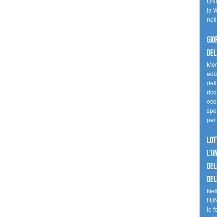
UNI
la W
nell
Gio
del
Mer
edi
del
ric
eco
spes
per 
Lot
l’U
del
del
Nell
l’U
le f