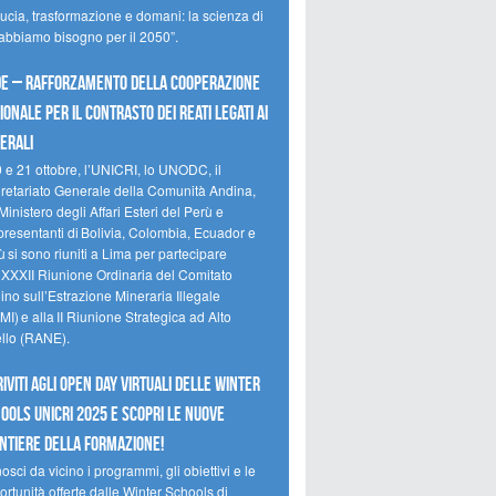
ducia, trasformazione e domani: la scienza di
 abbiamo bisogno per il 2050”.
e – Rafforzamento della cooperazione
ionale per il contrasto dei reati legati ai
erali
0 e 21 ottobre, l’UNICRI, lo UNODC, il
retariato Generale della Comunità Andina,
Ministero degli Affari Esteri del Perù e
presentanti di Bolivia, Colombia, Ecuador e
 si sono riuniti a Lima per partecipare
a XXXII Riunione Ordinaria del Comitato
no sull’Estrazione Mineraria Illegale
I) e alla II Riunione Strategica ad Alto
ello (RANE).
riviti agli Open Day Virtuali delle Winter
ools UNICRI 2025 e scopri le nuove
ntiere della formazione!
sci da vicino i programmi, gli obiettivi e le
rtunità offerte dalle Winter Schools di