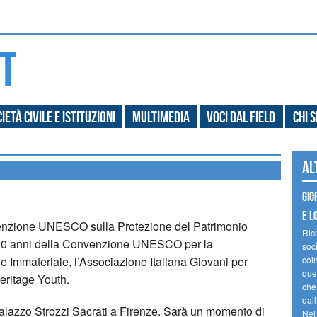
ietà civile e Istituzioni
Multimedia
Voci dal field
Chi 
Al
Gio
e l
venzione UNESCO sulla Protezione del Patrimonio
Ric
i 20 anni della Convenzione UNESCO per la
soc
e Immateriale, l’Associazione Italiana Giovani per
coin
ques
ritage Youth.
che
dal
alazzo Strozzi Sacrati a Firenze. Sarà un momento di
Nel