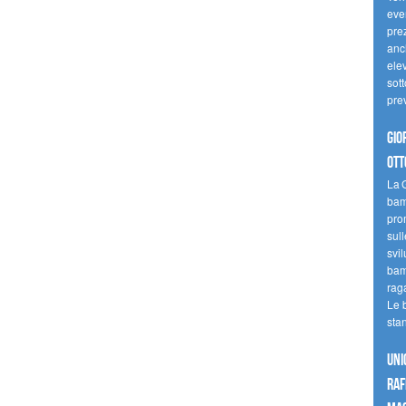
even
pre
anc
elev
sott
pre
Gio
ott
La G
bamb
pro
sull
svil
bam
raga
Le 
sta
UNI
raf