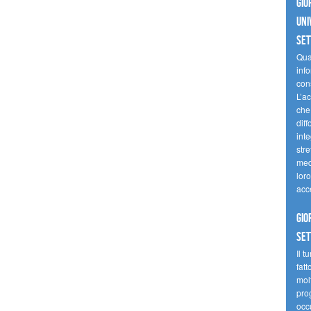
Gio
uni
se
Quan
inf
con
L’ac
che 
diff
inte
stre
med
loro
acc
Gio
se
Il t
fatt
molt
prog
occ