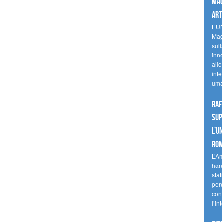
mag
art
L’U
Mag
sul
inn
allo
inte
uma
Raf
sup
l’U
Ro
L’A
han
stat
pen
con
l’in