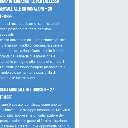
rnata internazionale per l’accesso
versale alle informazioni – 28
ttembre
do si recano alle urne, solo i cittadini
ormati possono prendere decisioni
sapevoli.
cesso universale all’informazione significa
tutti hanno il diritto di cercare, ricevere e
ondere informazioni. Questo diritto è parte
grante della libertà di espressione e
ttamente collegato alla libertà di stampa: i
ia, infatti, possono svolgere pienamente il
 ruolo solo se hanno la possibilità di
edere alle informazioni.
rnata mondiale del turismo – 27
ttembre
urismo è spesso identificato come uno dei
ori chiave nello sviluppo economico, tuttavia è
o di più: rappresenta un catalizzatore del
resso sociale, in grado di fornire istruzione,
upazione e creare nuove opportunità per tutti.