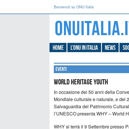
Benvenuti su ONU Italia
Home
L’ONU in Italia
News
Soc
Eventi
World Heritage Youth
In occasione dei 50 anni della Con
Mondiale culturale e naturale, e de
Salvaguardia del Patrimonio Cultural
l’UNESCO presenta WHY – World He
WHY si terrà il 9 Settembre presso P