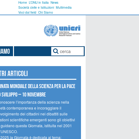
Home
L’ONU in Italia
News
Società civile e Istituzioni
Multimedia
Voci dal field
Chi Siamo
Siamo
tri articoli
rnata mondiale della scienza per la pace
o sviluppo – 10 novembre
onoscere l’importanza della scienza nella
ietà contemporanea e incoraggiare il
volgimento dei cittadini nei dibattiti sulle
tioni scientifiche emergenti sono gli obiettivi
 guidano questa Giornata, istituita nel 2001
l’UNESCO.
 2025 la Giornata è dedicata al tema: