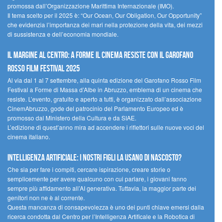
promossa dall’Organizzazione Marittima Internazionale (IMO).
Il tema scelto per il 2025 è: “Our Ocean, Our Obligation, Our Opportunity”
che evidenzia l’importanza dei mari nella protezione della vita, dei mezzi
di sussistenza e dell’economia mondiale.
Il margine al centro: a Forme il cinema resiste con il Garofano
Rosso Film Festival 2025
Al via dal 1 al 7 settembre, alla quinta edizione del Garofano Rosso Film
Festival a Forme di Massa d’Albe in Abruzzo, emblema di un cinema che
resiste. L’evento, gratuito e aperto a tutti, è organizzato dall’associazione
CinemAbruzzo, gode del patrocinio del Parlamento Europeo ed è
promosso dal Ministero della Cultura e da SIAE.
L’edizione di quest’anno mira ad accendere i riflettori sulle nuove voci del
cinema italiano.
Intelligenza artificiale: i nostri figli la usano di nascosto?
Che sia per fare i compiti, cercare ispirazione, creare storie o
semplicemente per avere qualcuno con cui parlare, i giovani fanno
sempre più affidamento all’AI generativa. Tuttavia, la maggior parte dei
genitori non ne è al corrente.
Questa mancanza di consapevolezza è uno dei punti chiave emersi dalla
ricerca condotta dal Centro per l’Intelligenza Artificale e la Robotica di