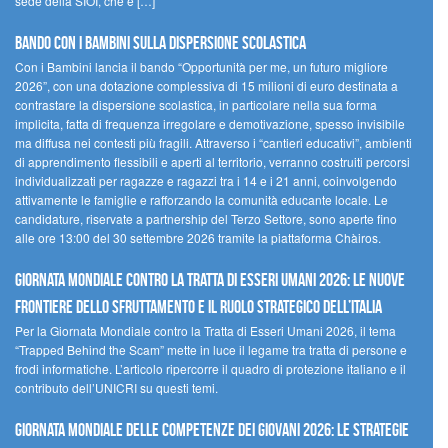
sede della SIOI, che è […]
Bando Con i Bambini sulla dispersione scolastica
Con i Bambini lancia il bando “Opportunità per me, un futuro migliore
2026”, con una dotazione complessiva di 15 milioni di euro destinata a
contrastare la dispersione scolastica, in particolare nella sua forma
implicita, fatta di frequenza irregolare e demotivazione, spesso invisibile
ma diffusa nei contesti più fragili. Attraverso i “cantieri educativi”, ambienti
di apprendimento flessibili e aperti al territorio, verranno costruiti percorsi
individualizzati per ragazze e ragazzi tra i 14 e i 21 anni, coinvolgendo
attivamente le famiglie e rafforzando la comunità educante locale. Le
candidature, riservate a partnership del Terzo Settore, sono aperte fino
alle ore 13:00 del 30 settembre 2026 tramite la piattaforma Chàiros.
GIORNATA MONDIALE CONTRO LA TRATTA DI ESSERI UMANI 2026: LE NUOVE
FRONTIERE DELLO SFRUTTAMENTO E IL RUOLO STRATEGICO DELL’ITALIA
Per la Giornata Mondiale contro la Tratta di Esseri Umani 2026, il tema
“Trapped Behind the Scam” mette in luce il legame tra tratta di persone e
frodi informatiche. L’articolo ripercorre il quadro di protezione italiano e il
contributo dell’UNICRI su questi temi.
GIORNATA MONDIALE DELLE COMPETENZE DEI GIOVANI 2026: LE STRATEGIE