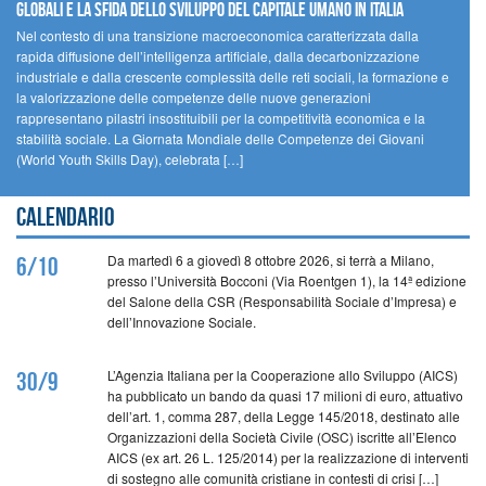
GLOBALI E LA SFIDA DELLO SVILUPPO DEL CAPITALE UMANO IN ITALIA
Nel contesto di una transizione macroeconomica caratterizzata dalla
rapida diffusione dell’intelligenza artificiale, dalla decarbonizzazione
industriale e dalla crescente complessità delle reti sociali, la formazione e
la valorizzazione delle competenze delle nuove generazioni
rappresentano pilastri insostituibili per la competitività economica e la
stabilità sociale. La Giornata Mondiale delle Competenze dei Giovani
(World Youth Skills Day), celebrata […]
Calendario
Da martedì 6 a giovedì 8 ottobre 2026, si terrà a Milano,
6/10
presso l’Università Bocconi (Via Roentgen 1), la 14ª edizione
del Salone della CSR (Responsabilità Sociale d’Impresa) e
dell’Innovazione Sociale.
L’Agenzia Italiana per la Cooperazione allo Sviluppo (AICS)
30/9
ha pubblicato un bando da quasi 17 milioni di euro, attuativo
dell’art. 1, comma 287, della Legge 145/2018, destinato alle
Organizzazioni della Società Civile (OSC) iscritte all’Elenco
AICS (ex art. 26 L. 125/2014) per la realizzazione di interventi
di sostegno alle comunità cristiane in contesti di crisi […]