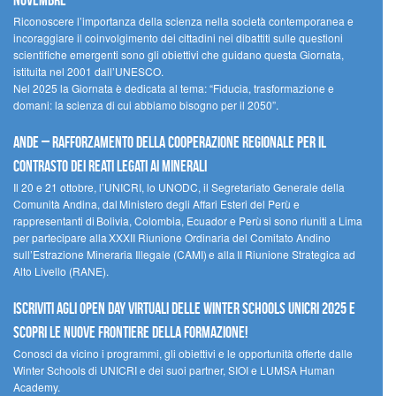
novembre
Riconoscere l’importanza della scienza nella società contemporanea e
incoraggiare il coinvolgimento dei cittadini nei dibattiti sulle questioni
scientifiche emergenti sono gli obiettivi che guidano questa Giornata,
istituita nel 2001 dall’UNESCO.
Nel 2025 la Giornata è dedicata al tema: “Fiducia, trasformazione e
domani: la scienza di cui abbiamo bisogno per il 2050”.
Ande – Rafforzamento della cooperazione regionale per il
contrasto dei reati legati ai minerali
Il 20 e 21 ottobre, l’UNICRI, lo UNODC, il Segretariato Generale della
Comunità Andina, dal Ministero degli Affari Esteri del Perù e
rappresentanti di Bolivia, Colombia, Ecuador e Perù si sono riuniti a Lima
per partecipare alla XXXII Riunione Ordinaria del Comitato Andino
sull’Estrazione Mineraria Illegale (CAMI) e alla II Riunione Strategica ad
Alto Livello (RANE).
Iscriviti agli Open Day Virtuali delle Winter Schools UNICRI 2025 e
scopri le nuove frontiere della formazione!
Conosci da vicino i programmi, gli obiettivi e le opportunità offerte dalle
Winter Schools di UNICRI e dei suoi partner, SIOI e LUMSA Human
Academy.