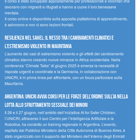
Il corso è stato sviluppato appositamente per professionisti e volontari che
lavorano con migranti e rifugiati e hanno a cuore il loro benessere
mentale.
Il corso online è disponibile sulla apposita piattaforma di apprendimento,
è asincrono e non ci sono lezioni frontali.
Resilienza nel Sahel: il nesso tra i cambiamenti climatici e
l’estremismo violento in Mauritania
L’aumento dei casi di estremismo violento e gli effetti del cambiamento
climatico stanno creando nuove minacce in Africa occidentale. Nella
conferenza “Climate Talks” di giugno 2025 è emersa la necessità di
risposte urgenti e coordinate e la Germania, in collaborazione con
UNICRI, è in prima linea per affrontarle, con un focus particolare sulla
Mauritania.
Argentina: UNICRI avvia corsi per le forze dell’ordine sull’IA nella
lotta allo sfruttamento sessuale dei minori
Il 26 e il 27 giugno, nell’ambito dell’iniziativa AI for Safer Children,
l’UNICRI, attraverso il suo Centro per l’Intelligenza Artificiale e la
Robotica, ha condotto un training regionale in Argentina. L’evento,
ospitato dal Pubblico Ministero della Città Autonoma di Buenos Aires, è
stato organizzato con il supporto del Ministero dell’Interno degli Emirati