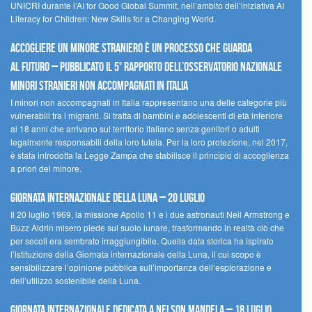
UNICRI durante l’AI for Good Global Summit, nell’ambito dell’iniziativa AI
Literacy for Children: New Skills for a Changing World.
Accogliere un minore straniero è un processo che guarda
al futuro – Pubblicato il 5° rapporto dell’Osservatorio Nazionale
Minori Stranieri Non Accompagnati in Italia
I minori non accompagnati in Italia rappresentano una delle categorie più
vulnerabili tra i migranti. Si tratta di bambini e adolescenti di età inferiore
ai 18 anni che arrivano sul territorio italiano senza genitori o adulti
legalmente responsabili della loro tutela. Per la loro protezione, nel 2017,
è stata introdotta la Legge Zampa che stabilisce il principio di accoglienza
a priori del minore.
Giornata Internazionale della Luna – 20 luglio
Il 20 luglio 1969, la missione Apollo 11 e i due astronauti Neil Armstrong e
Buzz Aldrin misero piede sul suolo lunare, trasformando in realtà ciò che
per secoli era sembrato irraggiungibile. Quella data storica ha ispirato
l’istituzione della Giornata internazionale della Luna, il cui scopo è
sensibilizzare l’opinione pubblica sull’importanza dell’esplorazione e
dell’utilizzo sostenibile della Luna.
Giornata internazionale dedicata a Nelson Mandela – 18 luglio