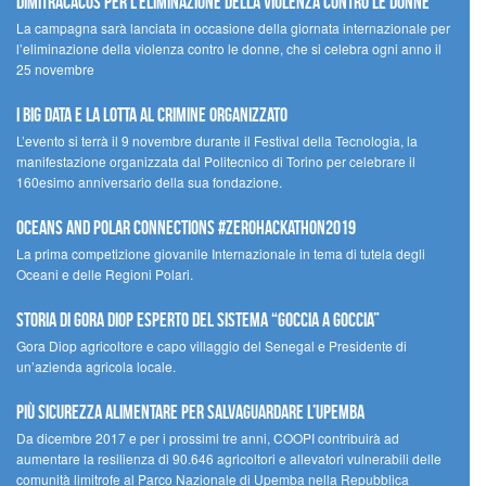
Dimitracacos per l’eliminazione della violenza contro le donne
La campagna sarà lanciata in occasione della giornata internazionale per
l’eliminazione della violenza contro le donne, che si celebra ogni anno il
25 novembre
I Big Data e la lotta al crimine organizzato
L’evento si terrà il 9 novembre durante il Festival della Tecnologia, la
manifestazione organizzata dal Politecnico di Torino per celebrare il
160esimo anniversario della sua fondazione.
Oceans and Polar Connections #ZEROHackathon2019
La prima competizione giovanile Internazionale in tema di tutela degli
Oceani e delle Regioni Polari.
STORIA DI GORA DIOP ESPERTO DEL SISTEMA “GOCCIA A GOCCIA”
Gora Diop agricoltore e capo villaggio del Senegal e Presidente di
un’azienda agricola locale.
Più sicurezza alimentare per salvaguardare l’Upemba
Da dicembre 2017 e per i prossimi tre anni, COOPI contribuirà ad
aumentare la resilienza di 90.646 agricoltori e allevatori vulnerabili delle
comunità limitrofe al Parco Nazionale di Upemba nella Repubblica