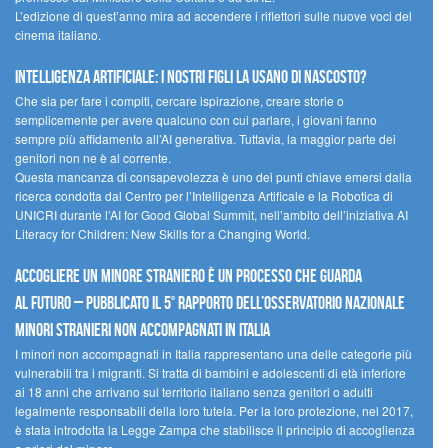
L’edizione di quest’anno mira ad accendere i riflettori sulle nuove voci del
cinema italiano.
Intelligenza artificiale: i nostri figli la usano di nascosto?
Che sia per fare i compiti, cercare ispirazione, creare storie o
semplicemente per avere qualcuno con cui parlare, i giovani fanno
sempre più affidamento all’AI generativa. Tuttavia, la maggior parte dei
genitori non ne è al corrente.
Questa mancanza di consapevolezza è uno dei punti chiave emersi dalla
ricerca condotta dal Centro per l’Intelligenza Artificale e la Robotica di
UNICRI durante l’AI for Good Global Summit, nell’ambito dell’iniziativa AI
Literacy for Children: New Skills for a Changing World.
Accogliere un minore straniero è un processo che guarda
al futuro – Pubblicato il 5° rapporto dell’Osservatorio Nazionale
Minori Stranieri Non Accompagnati in Italia
I minori non accompagnati in Italia rappresentano una delle categorie più
vulnerabili tra i migranti. Si tratta di bambini e adolescenti di età inferiore
ai 18 anni che arrivano sul territorio italiano senza genitori o adulti
legalmente responsabili della loro tutela. Per la loro protezione, nel 2017,
è stata introdotta la Legge Zampa che stabilisce il principio di accoglienza