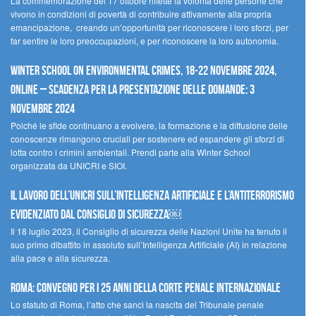
La commemorazione del 17 ottobre riflette la volontà delle persone che
vivono in condizioni di povertà di contribuire attivamente alla propria
emancipazione, creando un’opportunità per riconoscere i loro sforzi, per
far sentire le loro preoccupazioni, e per riconoscere la loro autonomia.
Winter School on Environmental Crimes, 18-22 novembre 2024,
Online – Scadenza per la presentazione delle domande: 3
novembre 2024
Poiché le sfide continuano a evolvere, la formazione e la diffusione delle
conoscenze rimangono cruciali per sostenere ed espandere gli sforzi di
lotta contro i crimini ambientali. Prendi parte alla Winter School
organizzata da UNICRI e SIOI.
Il lavoro dell’UNICRI sull’intelligenza artificiale e l’antiterrorismo
evidenziato dal Consiglio di Sicurezza￼
Il 18 luglio 2023, il Consiglio di sicurezza delle Nazioni Unite ha tenuto il
suo primo dibattito in assoluto sull’Intelligenza Artificiale (AI) in relazione
alla pace e alla sicurezza.
Roma: convegno per i 25 anni della Corte penale internazionale
Lo statuto di Roma, l’atto che sancì la nascita del Tribunale penale