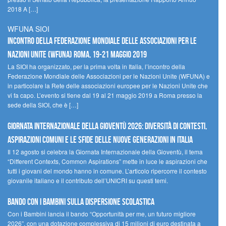
2018 A […]
WFUNA SIOI
Incontro della Federazione Mondiale delle Associazioni per le
Nazioni Unite (WFUNA) Roma, 19-21 maggio 2019
La SIOI ha organizzato, per la prima volta in Italia, l’incontro della
Federazione Mondiale delle Associazioni per le Nazioni Unite (WFUNA) e
in particolare la Rete delle associazioni europee per le Nazioni Unite che
vi fa capo. L’evento si tiene dal 19 al 21 maggio 2019 a Roma presso la
sede della SIOI, che è […]
GIORNATA INTERNAZIONALE DELLA GIOVENTÙ 2026: DIVERSITÀ DI CONTESTI,
ASPIRAZIONI COMUNI E LE SFIDE DELLE NUOVE GENERAZIONI IN ITALIA
Il 12 agosto si celebra la Giornata Internazionale della Gioventù, il tema
“Different Contexts, Common Aspirations” mette in luce le aspirazioni che
tutti i giovani del mondo hanno in comune. L’articolo ripercorre il contesto
giovanile italiano e il contributo dell’UNICRI su questi temi.
Bando Con i Bambini sulla dispersione scolastica
Con i Bambini lancia il bando “Opportunità per me, un futuro migliore
2026”, con una dotazione complessiva di 15 milioni di euro destinata a