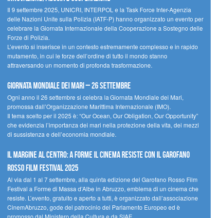
Il 9 settembre 2025, UNICRI, INTERPOL e la Task Force Inter-Agenzia
delle Nazioni Unite sulla Polizia (IATF-P) hanno organizzato un evento per
celebrare la Giornata Internazionale della Cooperazione a Sostegno delle
Forze di Polizia.
L’evento si inserisce in un contesto estremamente complesso e in rapido
mutamento, in cui le forze dell’ordine di tutto il mondo stanno
attraversando un momento di profonda trasformazione.
Giornata Mondiale dei Mari – 26 settembre
Ogni anno il 26 settembre si celebra la Giornata Mondiale dei Mari,
promossa dall’Organizzazione Marittima Internazionale (IMO).
Il tema scelto per il 2025 è: “Our Ocean, Our Obligation, Our Opportunity”
che evidenzia l’importanza dei mari nella protezione della vita, dei mezzi
di sussistenza e dell’economia mondiale.
Il margine al centro: a Forme il cinema resiste con il Garofano
Rosso Film Festival 2025
Al via dal 1 al 7 settembre, alla quinta edizione del Garofano Rosso Film
Festival a Forme di Massa d’Albe in Abruzzo, emblema di un cinema che
resiste. L’evento, gratuito e aperto a tutti, è organizzato dall’associazione
CinemAbruzzo, gode del patrocinio del Parlamento Europeo ed è
promosso dal Ministero della Cultura e da SIAE.