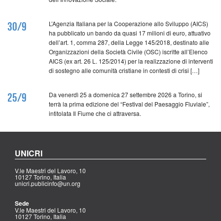
L’Agenzia Italiana per la Cooperazione allo Sviluppo (AICS)
30/9
ha pubblicato un bando da quasi 17 milioni di euro, attuativo
dell’art. 1, comma 287, della Legge 145/2018, destinato alle
Organizzazioni della Società Civile (OSC) iscritte all’Elenco
AICS (ex art. 26 L. 125/2014) per la realizzazione di interventi
di sostegno alle comunità cristiane in contesti di crisi […]
Da venerdì 25 a domenica 27 settembre 2026 a Torino, si
25/9
terrà la prima edizione del “Festival del Paesaggio Fluviale”,
intitolata Il Fiume che ci attraversa.
UNICRI
V.le Maestri del Lavoro, 10
10127 Torino, Italia
unicri.publicinfo@un.org
Sede
V.le Maestri del Lavoro, 10
10127 Torino, Italia