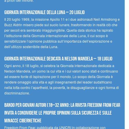
a priori del minore.
Giornata Internazionale della Luna – 20 luglio
Il 20 luglio 1969, la missione Apollo 11 e i due astronauti Neil Armstrong e
Buzz Aldrin misero piede sul suolo lunare, trasformando in realtà ciò che
per secoli era sembrato irraggiungibile. Quella data storica ha ispirato
l’istituzione della Giornata internazionale della Luna, il cui scopo è
sensibilizzare l’opinione pubblica sull’importanza dell’esplorazione e
dell’utilizzo sostenibile della Luna.
Giornata internazionale dedicata a Nelson Mandela – 18 luglio
Ogni anno, il 18 luglio, si celebra la Giornata internazionale dedicata a
Nelson Mandela, un uomo la cui vita e i cui valori sono stati e continuano
ad essere fonte di ispirazione per il mondo. Lo scopo della Giornata è
rendere omaggio alla vita e agli insegnamenti del leader sudafricano
nella lotta contro l’apartheid, la povertà, le disuguaglianze e ogni forma di
discriminazione.
Bando per giovani autori (18–32 anni): la Rivista Freedom From Fear
invita a condividere le proprie opinioni sulla sicurezza e sulle
minacce cibernetiche
Freedom From Fear, pubblicata da UNICRI in collaborazione con