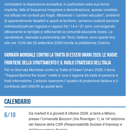
contrastare la dispersione scolastica, in particolare nella sua forma
implicita, fatta di frequenza irregolare e demotivazione, spesso invisibile
ma diffusa nei contesti più fragili. Attraverso i “cantieri educativi”, ambienti
di apprendimento flessibili e aperti al territorio, verranno costruiti percorsi
individualizzati per ragazze e ragazzi tra i 14 e i 21 anni, coinvolgendo
attivamente le famiglie e rafforzando la comunità educante locale. Le
candidature, riservate a partnership del Terzo Settore, sono aperte fino
alle ore 13:00 del 30 settembre 2026 tramite la piattaforma Chàiros.
GIORNATA MONDIALE CONTRO LA TRATTA DI ESSERI UMANI 2026: LE NUOVE
FRONTIERE DELLO SFRUTTAMENTO E IL RUOLO STRATEGICO DELL’ITALIA
Per la Giornata Mondiale contro la Tratta di Esseri Umani 2026, il tema
“Trapped Behind the Scam” mette in luce il legame tra tratta di persone e
frodi informatiche. L’articolo ripercorre il quadro di protezione italiano e il
contributo dell’UNICRI su questi temi.
Calendario
Da martedì 6 a giovedì 8 ottobre 2026, si terrà a Milano,
6/10
presso l’Università Bocconi (Via Roentgen 1), la 14ª edizione
del Salone della CSR (Responsabilità Sociale d’Impresa) e
dell’Innovazione Sociale.