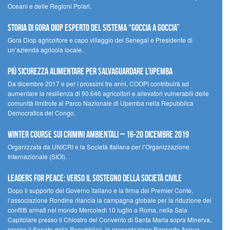
Oceani e delle Regioni Polari.
STORIA DI GORA DIOP ESPERTO DEL SISTEMA “GOCCIA A GOCCIA”
Gora Diop agricoltore e capo villaggio del Senegal e Presidente di
un’azienda agricola locale.
Più sicurezza alimentare per salvaguardare l’Upemba
Da dicembre 2017 e per i prossimi tre anni, COOPI contribuirà ad
aumentare la resilienza di 90.646 agricoltori e allevatori vulnerabili delle
comunità limitrofe al Parco Nazionale di Upemba nella Repubblica
Democratica del Congo.
Winter Course sui Crimini Ambientali – 16-20 Dicembre 2019
Organizzata da UNICRI e la Società Italiana per l’Organizzazione
Internazionale (SIOI).
Leaders for peace: verso il sostegno della società civile
Dopo il supporto del Governo italiano e la firma del Premier Conte,
l’associazione Rondine rilancia la campagna globale per la riduzione dei
conflitti armati nel mondo Mercoledì 10 luglio a Roma, nella Sala
Capitolare presso il Chiostro del Convento di Santa Maria sopra Minerva,
presso il Senato della Repubblica, la presentazione Rapporto Annuo