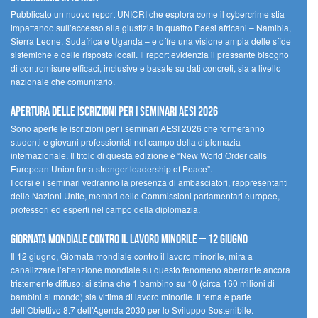
Pubblicato un nuovo report UNICRI che esplora come il cybercrime stia
impattando sull’accesso alla giustizia in quattro Paesi africani – Namibia,
Sierra Leone, Sudafrica e Uganda – e offre una visione ampia delle sfide
sistemiche e delle risposte locali. Il report evidenzia il pressante bisogno
di contromisure efficaci, inclusive e basate su dati concreti, sia a livello
nazionale che comunitario.
Apertura delle iscrizioni per i seminari AESI 2026
Sono aperte le iscrizioni per i seminari AESI 2026 che formeranno
studenti e giovani professionisti nel campo della diplomazia
internazionale. Il titolo di questa edizione è “New World Order calls
European Union for a stronger leadership of Peace”.
I corsi e i seminari vedranno la presenza di ambasciatori, rappresentanti
delle Nazioni Unite, membri delle Commissioni parlamentari europee,
professori ed esperti nel campo della diplomazia.
Giornata mondiale contro il lavoro minorile – 12 giugno
Il 12 giugno, Giornata mondiale contro il lavoro minorile, mira a
canalizzare l’attenzione mondiale su questo fenomeno aberrante ancora
tristemente diffuso: si stima che 1 bambino su 10 (circa 160 milioni di
bambini al mondo) sia vittima di lavoro minorile. Il tema è parte
dell’Obiettivo 8.7 dell’Agenda 2030 per lo Sviluppo Sostenibile.