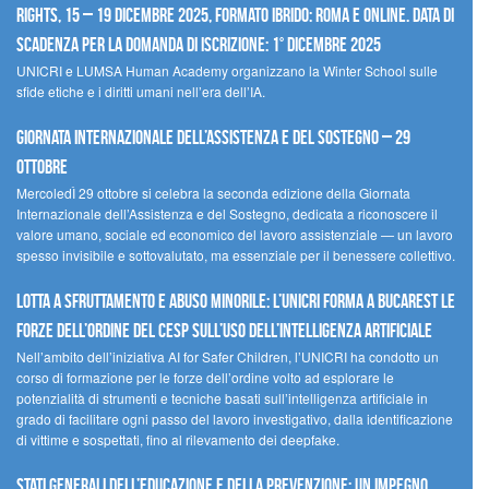
Rights, 15 – 19 dicembre 2025, Formato Ibrido: Roma e online. Data di
scadenza per la domanda di iscrizione: 1° dicembre 2025
UNICRI e LUMSA Human Academy organizzano la Winter School sulle
sfide etiche e i diritti umani nell’era dell’IA.
Giornata internazionale dell’assistenza e del sostegno – 29
ottobre
MercoledÌ 29 ottobre si celebra la seconda edizione della Giornata
Internazionale dell’Assistenza e del Sostegno, dedicata a riconoscere il
valore umano, sociale ed economico del lavoro assistenziale — un lavoro
spesso invisibile e sottovalutato, ma essenziale per il benessere collettivo.
Lotta a sfruttamento e abuso minorile: l’UNICRI forma a Bucarest le
forze dell’ordine del CESP sull’uso dell’Intelligenza Artificiale
Nell’ambito dell’iniziativa AI for Safer Children, l’UNICRI ha condotto un
corso di formazione per le forze dell’ordine volto ad esplorare le
potenzialità di strumenti e tecniche basati sull’intelligenza artificiale in
grado di facilitare ogni passo del lavoro investigativo, dalla identificazione
di vittime e sospettati, fino al rilevamento dei deepfake.
Stati Generali dell’Educazione e della Prevenzione: un impegno