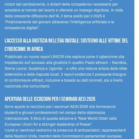
motori del cambiamento, e dotarli delle competenze necessarie per
accedere al mondo del lavoro e ottenere un impiego dignitoso. In vista
della crescente diffusione dell’IA, il tema scelto per il 2025 è
“Potenziamento dei giovani attraverso l’intelligenza artificiale e le
competenze digitali”.
L’accesso alla giustizia nell’era digitale: sostegno alle vittime del
cybercrime in Africa
Pubblicato un nuovo report UNICRI che esplora come il cybercrime stia
impattando sull’accesso alla giustizia in quattro Paesi africani – Namibia,
Sierra Leone, Sudafrica e Uganda – e offre una visione ampia delle sfide
sistemiche e delle risposte locali. Il report evidenzia il pressante bisogno
di contromisure efficaci, inclusive e basate su dati concreti, sia a livello
nazionale che comunitario.
Apertura delle iscrizioni per i seminari AESI 2026
Sono aperte le iscrizioni per i seminari AESI 2026 che formeranno
studenti e giovani professionisti nel campo della diplomazia
internazionale. Il titolo di questa edizione è “New World Order calls
European Union for a stronger leadership of Peace”.
I corsi e i seminari vedranno la presenza di ambasciatori, rappresentanti
delle Nazioni Unite, membri delle Commissioni parlamentari europee,