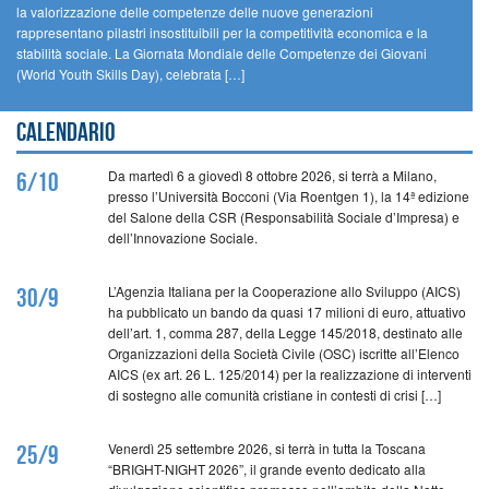
la valorizzazione delle competenze delle nuove generazioni
rappresentano pilastri insostituibili per la competitività economica e la
stabilità sociale. La Giornata Mondiale delle Competenze dei Giovani
(World Youth Skills Day), celebrata […]
Calendario
Da martedì 6 a giovedì 8 ottobre 2026, si terrà a Milano,
6/10
presso l’Università Bocconi (Via Roentgen 1), la 14ª edizione
del Salone della CSR (Responsabilità Sociale d’Impresa) e
dell’Innovazione Sociale.
L’Agenzia Italiana per la Cooperazione allo Sviluppo (AICS)
30/9
ha pubblicato un bando da quasi 17 milioni di euro, attuativo
dell’art. 1, comma 287, della Legge 145/2018, destinato alle
Organizzazioni della Società Civile (OSC) iscritte all’Elenco
AICS (ex art. 26 L. 125/2014) per la realizzazione di interventi
di sostegno alle comunità cristiane in contesti di crisi […]
Venerdì 25 settembre 2026, si terrà in tutta la Toscana
25/9
“BRIGHT-NIGHT 2026”, il grande evento dedicato alla