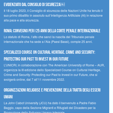
evidenziato dal Consiglio di Sicurezza￼
Il 18 luglio 2023, il Consiglio di sicurezza delle Nazioni Unite ha tenuto il
suo primo dibattito in assoluto sull’Intelligenza Artificiale (AI) in relazione
alla pace e alla sicurezza.
Roma: convegno per i 25 anni della Corte penale internazionale
Lo statuto di Roma, l’atto che sancì la nascita del Tribunale penale
internazionale che ha sede a l’Aia (Paesi Bassi), compie 25 anni.
Specialized Course on Cultural Heritage, Crime and Security:
Protecting our Past to Invest in our Future
L’UNICRI, in collaborazione con The American University of Rome – AUR,
organizza la III edizione dello Specialized Course on Cultural Heritage,
Crime and Security: Protecting our Past to Invest in our Future, che si
svolgerà online, dal 7 all’11 novembre 2022.
Organizzazioni religiose e prevenzione della tratta degli esseri
umani
La John Cabot University (JCU) ha dato il benvenuto a Padre Fabio
Baggio, capo della Sezione Migranti e Rifugiati del Dicastero per la
Promozione dello Sviluppo Umano Integrale.