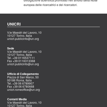
divulgazione scientifica promosso nell’ambito della Notte
europea delle ricercatrici e dei ricercatori.
UNICRI
V.le Maestri del Lavoro, 10
10127 Torino, Italia
unicri.publicinfo@un.org
Sede
V.le Maestri del Lavoro, 10
10127 Torino, Italia
Tel. +39 0116537111
Fax +39 0116313368
unicri.publicinfo@un.org
Ufficio di Collegamento
Piazza di San Marco, 50
00186 Roma, Italia
Tel. +39 06 6789907
Fax +39 06 6780668
unicri.romeoffice@un.org
Contatti Media
V.le Maestri del Lavoro, 10
10127 Torino, Italia