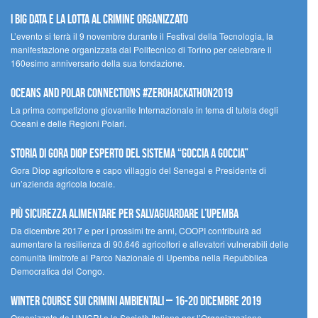
I Big Data e la lotta al crimine organizzato
L’evento si terrà il 9 novembre durante il Festival della Tecnologia, la
manifestazione organizzata dal Politecnico di Torino per celebrare il
160esimo anniversario della sua fondazione.
Oceans and Polar Connections #ZEROHackathon2019
La prima competizione giovanile Internazionale in tema di tutela degli
Oceani e delle Regioni Polari.
STORIA DI GORA DIOP ESPERTO DEL SISTEMA “GOCCIA A GOCCIA”
Gora Diop agricoltore e capo villaggio del Senegal e Presidente di
un’azienda agricola locale.
Più sicurezza alimentare per salvaguardare l’Upemba
Da dicembre 2017 e per i prossimi tre anni, COOPI contribuirà ad
aumentare la resilienza di 90.646 agricoltori e allevatori vulnerabili delle
comunità limitrofe al Parco Nazionale di Upemba nella Repubblica
Democratica del Congo.
Winter Course sui Crimini Ambientali – 16-20 Dicembre 2019
Organizzata da UNICRI e la Società Italiana per l’Organizzazione