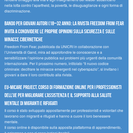
nella lotta contro l’apartheid, la povertà, le disuguaglianze e ogni forma di
discriminazione.
Bando per giovani autori (18–32 anni): la Rivista Freedom From Fear
invita a condividere le proprie opinioni sulla sicurezza e sulle
minacce cibernetiche
Freedom From Fear, pubblicata da UNICRI in collaborazione con
l’Università di Gand, mira ad approfondire le conoscenze e a
sensibilizzare l’opinione pubblica sui problemi più urgenti della comunità
internazionale. Per il prossimo numero, intitolato “Il nuovo codice
criminale: decifrare le minacce emergenti nel cyberspazio”, si invitano i
giovani a dare il loro contributo alla rivista.
EU-MiCare Project. Corso di formazione online per i professionisti
dell’UE per migliorare l’assistenza e il supporto alla salute
mentale di migranti e rifugiati
Il corso è stato sviluppato appositamente per professionisti e volontari che
lavorano con migranti e rifugiati e hanno a cuore il loro benessere
mentale.
Il corso online è disponibile sulla apposita piattaforma di apprendimento,
è asincrono e non ci sono lezioni frontali.