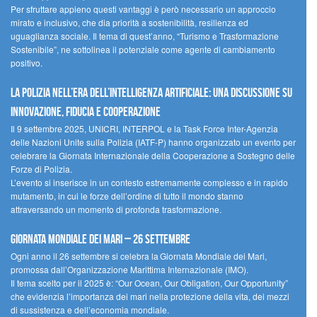
Per sfruttare appieno questi vantaggi è però necessario un approccio
mirato e inclusivo, che dia priorità a sostenibilità, resilienza ed
uguaglianza sociale. Il tema di quest’anno, “Turismo e Trasformazione
Sostenibile”, ne sottolinea il potenziale come agente di cambiamento
positivo.
La polizia nell’era dell’Intelligenza Artificiale: una discussione su
innovazione, fiducia e cooperazione
Il 9 settembre 2025, UNICRI, INTERPOL e la Task Force Inter-Agenzia
delle Nazioni Unite sulla Polizia (IATF-P) hanno organizzato un evento per
celebrare la Giornata Internazionale della Cooperazione a Sostegno delle
Forze di Polizia.
L’evento si inserisce in un contesto estremamente complesso e in rapido
mutamento, in cui le forze dell’ordine di tutto il mondo stanno
attraversando un momento di profonda trasformazione.
Giornata Mondiale dei Mari – 26 settembre
Ogni anno il 26 settembre si celebra la Giornata Mondiale dei Mari,
promossa dall’Organizzazione Marittima Internazionale (IMO).
Il tema scelto per il 2025 è: “Our Ocean, Our Obligation, Our Opportunity”
che evidenzia l’importanza dei mari nella protezione della vita, dei mezzi
di sussistenza e dell’economia mondiale.