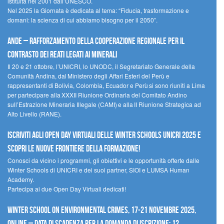
istituita nel 2001 dall’UNESCO.
Nel 2025 la Giornata è dedicata al tema: “Fiducia, trasformazione e
domani: la scienza di cui abbiamo bisogno per il 2050”.
Ande – Rafforzamento della cooperazione regionale per il
contrasto dei reati legati ai minerali
Il 20 e 21 ottobre, l’UNICRI, lo UNODC, il Segretariato Generale della
Comunità Andina, dal Ministero degli Affari Esteri del Perù e
rappresentanti di Bolivia, Colombia, Ecuador e Perù si sono riuniti a Lima
per partecipare alla XXXII Riunione Ordinaria del Comitato Andino
sull’Estrazione Mineraria Illegale (CAMI) e alla II Riunione Strategica ad
Alto Livello (RANE).
Iscriviti agli Open Day Virtuali delle Winter Schools UNICRI 2025 e
scopri le nuove frontiere della formazione!
Conosci da vicino i programmi, gli obiettivi e le opportunità offerte dalle
Winter Schools di UNICRI e dei suoi partner, SIOI e LUMSA Human
Academy.
Partecipa ai due Open Day Virtuali dedicati!
Winter School on Environmental Crimes, 17-21 novembre 2025,
Online – Data di scadenza per la domanda di iscrizione: 12