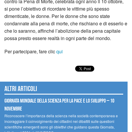
contro la Pena di Morte, celebrata ogni anno il 10 ottobre,
si pone l’obiettivo di ricordare le vittime più spesso
dimenticate, le donne. Per le donne che sono state
condannate alla pena di morte, che rischiano e di esserlo e
che lo saranno, affinché l’abolizione della pena capitale
possa presto essere realtà in ogni parte del mondo.
Per partecipare, fare clic
qui
Altri articoli
Giornata mondiale della scienza per la pace e lo sviluppo – 10
novembre
Riconoscere l’importanza della scienza nella società contemporanea e
incoraggiare il coinvolgimento dei cittadini nei dibattiti sulle questioni
scientifiche emergenti sono gli obiettivi che guidano questa Giornata,