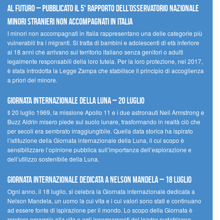
al futuro – Pubblicato il 5° rapporto dell’Osservatorio Nazionale
Minori Stranieri Non Accompagnati in Italia
I minori non accompagnati in Italia rappresentano una delle categorie più
vulnerabili tra i migranti. Si tratta di bambini e adolescenti di età inferiore
ai 18 anni che arrivano sul territorio italiano senza genitori o adulti
legalmente responsabili della loro tutela. Per la loro protezione, nel 2017,
è stata introdotta la Legge Zampa che stabilisce il principio di accoglienza
a priori del minore.
Giornata Internazionale della Luna – 20 luglio
Il 20 luglio 1969, la missione Apollo 11 e i due astronauti Neil Armstrong e
Buzz Aldrin misero piede sul suolo lunare, trasformando in realtà ciò che
per secoli era sembrato irraggiungibile. Quella data storica ha ispirato
l’istituzione della Giornata internazionale della Luna, il cui scopo è
sensibilizzare l’opinione pubblica sull’importanza dell’esplorazione e
dell’utilizzo sostenibile della Luna.
Giornata internazionale dedicata a Nelson Mandela – 18 luglio
Ogni anno, il 18 luglio, si celebra la Giornata internazionale dedicata a
Nelson Mandela, un uomo la cui vita e i cui valori sono stati e continuano
ad essere fonte di ispirazione per il mondo. Lo scopo della Giornata è
rendere omaggio alla vita e agli insegnamenti del leader sudafricano