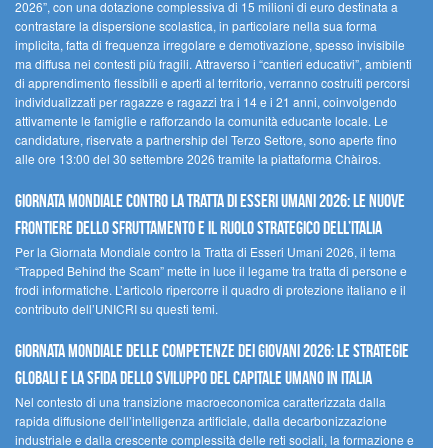
2026”, con una dotazione complessiva di 15 milioni di euro destinata a
contrastare la dispersione scolastica, in particolare nella sua forma
implicita, fatta di frequenza irregolare e demotivazione, spesso invisibile
ma diffusa nei contesti più fragili. Attraverso i “cantieri educativi”, ambienti
di apprendimento flessibili e aperti al territorio, verranno costruiti percorsi
individualizzati per ragazze e ragazzi tra i 14 e i 21 anni, coinvolgendo
attivamente le famiglie e rafforzando la comunità educante locale. Le
candidature, riservate a partnership del Terzo Settore, sono aperte fino
alle ore 13:00 del 30 settembre 2026 tramite la piattaforma Chàiros.
GIORNATA MONDIALE CONTRO LA TRATTA DI ESSERI UMANI 2026: LE NUOVE
FRONTIERE DELLO SFRUTTAMENTO E IL RUOLO STRATEGICO DELL’ITALIA
Per la Giornata Mondiale contro la Tratta di Esseri Umani 2026, il tema
“Trapped Behind the Scam” mette in luce il legame tra tratta di persone e
frodi informatiche. L’articolo ripercorre il quadro di protezione italiano e il
contributo dell’UNICRI su questi temi.
GIORNATA MONDIALE DELLE COMPETENZE DEI GIOVANI 2026: LE STRATEGIE
GLOBALI E LA SFIDA DELLO SVILUPPO DEL CAPITALE UMANO IN ITALIA
Nel contesto di una transizione macroeconomica caratterizzata dalla
rapida diffusione dell’intelligenza artificiale, dalla decarbonizzazione
industriale e dalla crescente complessità delle reti sociali, la formazione e