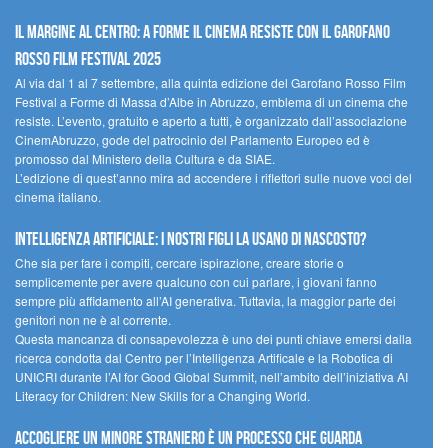
Il margine al centro: a Forme il cinema resiste con il Garofano
Rosso Film Festival 2025
Al via dal 1 al 7 settembre, alla quinta edizione del Garofano Rosso Film
Festival a Forme di Massa d’Albe in Abruzzo, emblema di un cinema che
resiste. L’evento, gratuito e aperto a tutti, è organizzato dall’associazione
CinemAbruzzo, gode del patrocinio del Parlamento Europeo ed è
promosso dal Ministero della Cultura e da SIAE.
L’edizione di quest’anno mira ad accendere i riflettori sulle nuove voci del
cinema italiano.
Intelligenza artificiale: i nostri figli la usano di nascosto?
Che sia per fare i compiti, cercare ispirazione, creare storie o
semplicemente per avere qualcuno con cui parlare, i giovani fanno
sempre più affidamento all’AI generativa. Tuttavia, la maggior parte dei
genitori non ne è al corrente.
Questa mancanza di consapevolezza è uno dei punti chiave emersi dalla
ricerca condotta dal Centro per l’Intelligenza Artificale e la Robotica di
UNICRI durante l’AI for Good Global Summit, nell’ambito dell’iniziativa AI
Literacy for Children: New Skills for a Changing World.
Accogliere un minore straniero è un processo che guarda