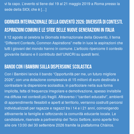
vi fa capo. L’evento si tiene dal 19 al 21 maggio 2019 a Roma presso la
sede della SIOI, che è […]
GIORNATA INTERNAZIONALE DELLA GIOVENTÙ 2026: DIVERSITÀ DI CONTESTI,
ASPIRAZIONI COMUNI E LE SFIDE DELLE NUOVE GENERAZIONI IN ITALIA
Il 12 agosto si celebra la Giornata Internazionale della Gioventù, il tema
“Different Contexts, Common Aspirations” mette in luce le aspirazioni che
tutti i giovani del mondo hanno in comune. L’articolo ripercorre il contesto
giovanile italiano e il contributo dell’UNICRI su questi temi.
Bando Con i Bambini sulla dispersione scolastica
Con i Bambini lancia il bando “Opportunità per me, un futuro migliore
2026”, con una dotazione complessiva di 15 milioni di euro destinata a
contrastare la dispersione scolastica, in particolare nella sua forma
implicita, fatta di frequenza irregolare e demotivazione, spesso invisibile
ma diffusa nei contesti più fragili. Attraverso i “cantieri educativi”, ambienti
di apprendimento flessibili e aperti al territorio, verranno costruiti percorsi
individualizzati per ragazze e ragazzi tra i 14 e i 21 anni, coinvolgendo
attivamente le famiglie e rafforzando la comunità educante locale. Le
candidature, riservate a partnership del Terzo Settore, sono aperte fino
alle ore 13:00 del 30 settembre 2026 tramite la piattaforma Chàiros.