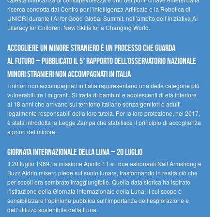
ricerca condotta dal Centro per l’Intelligenza Artificale e la Robotica di
UNICRI durante l’AI for Good Global Summit, nell’ambito dell’iniziativa AI
Literacy for Children: New Skills for a Changing World.
Accogliere un minore straniero è un processo che guarda
al futuro – Pubblicato il 5° rapporto dell’Osservatorio Nazionale
Minori Stranieri Non Accompagnati in Italia
I minori non accompagnati in Italia rappresentano una delle categorie più
vulnerabili tra i migranti. Si tratta di bambini e adolescenti di età inferiore
ai 18 anni che arrivano sul territorio italiano senza genitori o adulti
legalmente responsabili della loro tutela. Per la loro protezione, nel 2017,
è stata introdotta la Legge Zampa che stabilisce il principio di accoglienza
a priori del minore.
Giornata Internazionale della Luna – 20 luglio
Il 20 luglio 1969, la missione Apollo 11 e i due astronauti Neil Armstrong e
Buzz Aldrin misero piede sul suolo lunare, trasformando in realtà ciò che
per secoli era sembrato irraggiungibile. Quella data storica ha ispirato
l’istituzione della Giornata internazionale della Luna, il cui scopo è
sensibilizzare l’opinione pubblica sull’importanza dell’esplorazione e
dell’utilizzo sostenibile della Luna.