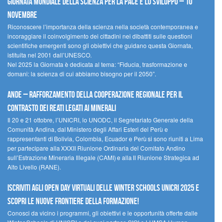
Giornata mondiale della scienza per la pace e lo sviluppo – 10
novembre
Riconoscere l’importanza della scienza nella società contemporanea e
incoraggiare il coinvolgimento dei cittadini nei dibattiti sulle questioni
scientifiche emergenti sono gli obiettivi che guidano questa Giornata,
istituita nel 2001 dall’UNESCO.
Nel 2025 la Giornata è dedicata al tema: “Fiducia, trasformazione e
domani: la scienza di cui abbiamo bisogno per il 2050”.
Ande – Rafforzamento della cooperazione regionale per il
contrasto dei reati legati ai minerali
Il 20 e 21 ottobre, l’UNICRI, lo UNODC, il Segretariato Generale della
Comunità Andina, dal Ministero degli Affari Esteri del Perù e
rappresentanti di Bolivia, Colombia, Ecuador e Perù si sono riuniti a Lima
per partecipare alla XXXII Riunione Ordinaria del Comitato Andino
sull’Estrazione Mineraria Illegale (CAMI) e alla II Riunione Strategica ad
Alto Livello (RANE).
Iscriviti agli Open Day Virtuali delle Winter Schools UNICRI 2025 e
scopri le nuove frontiere della formazione!
Conosci da vicino i programmi, gli obiettivi e le opportunità offerte dalle