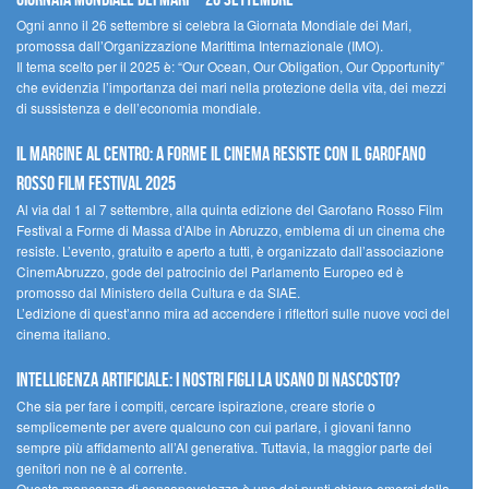
Ogni anno il 26 settembre si celebra la Giornata Mondiale dei Mari,
promossa dall’Organizzazione Marittima Internazionale (IMO).
Il tema scelto per il 2025 è: “Our Ocean, Our Obligation, Our Opportunity”
che evidenzia l’importanza dei mari nella protezione della vita, dei mezzi
di sussistenza e dell’economia mondiale.
Il margine al centro: a Forme il cinema resiste con il Garofano
Rosso Film Festival 2025
Al via dal 1 al 7 settembre, alla quinta edizione del Garofano Rosso Film
Festival a Forme di Massa d’Albe in Abruzzo, emblema di un cinema che
resiste. L’evento, gratuito e aperto a tutti, è organizzato dall’associazione
CinemAbruzzo, gode del patrocinio del Parlamento Europeo ed è
promosso dal Ministero della Cultura e da SIAE.
L’edizione di quest’anno mira ad accendere i riflettori sulle nuove voci del
cinema italiano.
Intelligenza artificiale: i nostri figli la usano di nascosto?
Che sia per fare i compiti, cercare ispirazione, creare storie o
semplicemente per avere qualcuno con cui parlare, i giovani fanno
sempre più affidamento all’AI generativa. Tuttavia, la maggior parte dei
genitori non ne è al corrente.
Questa mancanza di consapevolezza è uno dei punti chiave emersi dalla