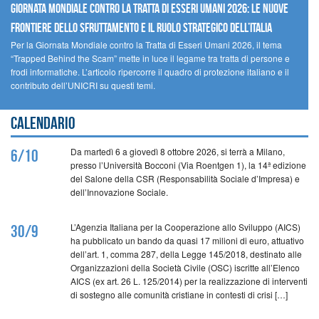
GIORNATA MONDIALE CONTRO LA TRATTA DI ESSERI UMANI 2026: LE NUOVE
FRONTIERE DELLO SFRUTTAMENTO E IL RUOLO STRATEGICO DELL’ITALIA
Per la Giornata Mondiale contro la Tratta di Esseri Umani 2026, il tema
“Trapped Behind the Scam” mette in luce il legame tra tratta di persone e
frodi informatiche. L’articolo ripercorre il quadro di protezione italiano e il
contributo dell’UNICRI su questi temi.
Calendario
Da martedì 6 a giovedì 8 ottobre 2026, si terrà a Milano,
6/10
presso l’Università Bocconi (Via Roentgen 1), la 14ª edizione
del Salone della CSR (Responsabilità Sociale d’Impresa) e
dell’Innovazione Sociale.
L’Agenzia Italiana per la Cooperazione allo Sviluppo (AICS)
30/9
ha pubblicato un bando da quasi 17 milioni di euro, attuativo
dell’art. 1, comma 287, della Legge 145/2018, destinato alle
Organizzazioni della Società Civile (OSC) iscritte all’Elenco
AICS (ex art. 26 L. 125/2014) per la realizzazione di interventi
di sostegno alle comunità cristiane in contesti di crisi […]