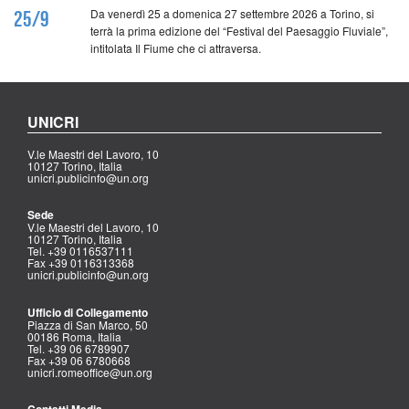
Da venerdì 25 a domenica 27 settembre 2026 a Torino, si
25/9
terrà la prima edizione del “Festival del Paesaggio Fluviale”,
intitolata Il Fiume che ci attraversa.
UNICRI
V.le Maestri del Lavoro, 10
10127 Torino, Italia
unicri.publicinfo@un.org
Sede
V.le Maestri del Lavoro, 10
10127 Torino, Italia
Tel. +39 0116537111
Fax +39 0116313368
unicri.publicinfo@un.org
Ufficio di Collegamento
Piazza di San Marco, 50
00186 Roma, Italia
Tel. +39 06 6789907
Fax +39 06 6780668
unicri.romeoffice@un.org