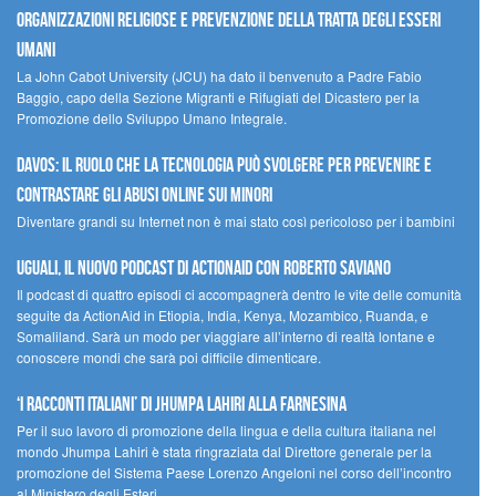
Organizzazioni religiose e prevenzione della tratta degli esseri
umani
La John Cabot University (JCU) ha dato il benvenuto a Padre Fabio
Baggio, capo della Sezione Migranti e Rifugiati del Dicastero per la
Promozione dello Sviluppo Umano Integrale.
Davos: il ruolo che la tecnologia può svolgere per prevenire e
contrastare gli abusi online sui minori
Diventare grandi su Internet non è mai stato così pericoloso per i bambini
UGUALI, il nuovo podcast di ACTIONAID con Roberto Saviano
Il podcast di quattro episodi ci accompagnerà dentro le vite delle comunità
seguite da ActionAid in Etiopia, India, Kenya, Mozambico, Ruanda, e
Somaliland. Sarà un modo per viaggiare all’interno di realtà lontane e
conoscere mondi che sarà poi difficile dimenticare.
‘I racconti italiani’ di Jhumpa Lahiri alla Farnesina
Per il suo lavoro di promozione della lingua e della cultura italiana nel
mondo Jhumpa Lahiri è stata ringraziata dal Direttore generale per la
promozione del Sistema Paese Lorenzo Angeloni nel corso dell’incontro
al Ministero degli Esteri.