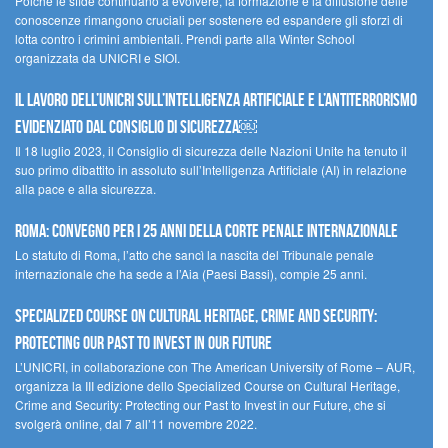
Poiché le sfide continuano a evolvere, la formazione e la diffusione delle
conoscenze rimangono cruciali per sostenere ed espandere gli sforzi di
lotta contro i crimini ambientali. Prendi parte alla Winter School
organizzata da UNICRI e SIOI.
Il lavoro dell’UNICRI sull’intelligenza artificiale e l’antiterrorismo
evidenziato dal Consiglio di Sicurezza￼
Il 18 luglio 2023, il Consiglio di sicurezza delle Nazioni Unite ha tenuto il
suo primo dibattito in assoluto sull’Intelligenza Artificiale (AI) in relazione
alla pace e alla sicurezza.
Roma: convegno per i 25 anni della Corte penale internazionale
Lo statuto di Roma, l’atto che sancì la nascita del Tribunale penale
internazionale che ha sede a l’Aia (Paesi Bassi), compie 25 anni.
Specialized Course on Cultural Heritage, Crime and Security:
Protecting our Past to Invest in our Future
L’UNICRI, in collaborazione con The American University of Rome – AUR,
organizza la III edizione dello Specialized Course on Cultural Heritage,
Crime and Security: Protecting our Past to Invest in our Future, che si
svolgerà online, dal 7 all’11 novembre 2022.