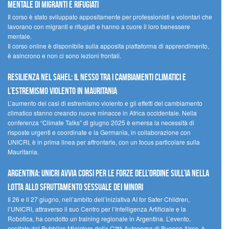
mentale di migranti e rifugiati
Il corso è stato sviluppato appositamente per professionisti e volontari che
lavorano con migranti e rifugiati e hanno a cuore il loro benessere
mentale.
Il corso online è disponibile sulla apposita piattaforma di apprendimento,
è asincrono e non ci sono lezioni frontali.
Resilienza nel Sahel: il nesso tra i cambiamenti climatici e
l’estremismo violento in Mauritania
L’aumento dei casi di estremismo violento e gli effetti del cambiamento
climatico stanno creando nuove minacce in Africa occidentale. Nella
conferenza “Climate Talks” di giugno 2025 è emersa la necessità di
risposte urgenti e coordinate e la Germania, in collaborazione con
UNICRI, è in prima linea per affrontarle, con un focus particolare sulla
Mauritania.
Argentina: UNICRI avvia corsi per le forze dell’ordine sull’IA nella
lotta allo sfruttamento sessuale dei minori
Il 26 e il 27 giugno, nell’ambito dell’iniziativa AI for Safer Children,
l’UNICRI, attraverso il suo Centro per l’Intelligenza Artificiale e la
Robotica, ha condotto un training regionale in Argentina. L’evento,
ospitato dal Pubblico Ministero della Città Autonoma di Buenos Aires, è