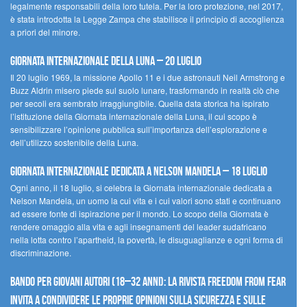
legalmente responsabili della loro tutela. Per la loro protezione, nel 2017,
è stata introdotta la Legge Zampa che stabilisce il principio di accoglienza
a priori del minore.
Giornata Internazionale della Luna – 20 luglio
Il 20 luglio 1969, la missione Apollo 11 e i due astronauti Neil Armstrong e
Buzz Aldrin misero piede sul suolo lunare, trasformando in realtà ciò che
per secoli era sembrato irraggiungibile. Quella data storica ha ispirato
l’istituzione della Giornata internazionale della Luna, il cui scopo è
sensibilizzare l’opinione pubblica sull’importanza dell’esplorazione e
dell’utilizzo sostenibile della Luna.
Giornata internazionale dedicata a Nelson Mandela – 18 luglio
Ogni anno, il 18 luglio, si celebra la Giornata internazionale dedicata a
Nelson Mandela, un uomo la cui vita e i cui valori sono stati e continuano
ad essere fonte di ispirazione per il mondo. Lo scopo della Giornata è
rendere omaggio alla vita e agli insegnamenti del leader sudafricano
nella lotta contro l’apartheid, la povertà, le disuguaglianze e ogni forma di
discriminazione.
Bando per giovani autori (18–32 anni): la Rivista Freedom From Fear
invita a condividere le proprie opinioni sulla sicurezza e sulle