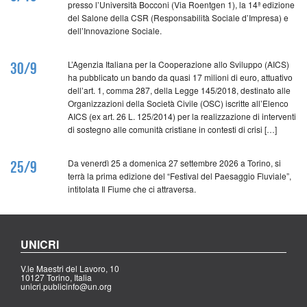
presso l’Università Bocconi (Via Roentgen 1), la 14ª edizione
del Salone della CSR (Responsabilità Sociale d’Impresa) e
dell’Innovazione Sociale.
L’Agenzia Italiana per la Cooperazione allo Sviluppo (AICS)
30/9
ha pubblicato un bando da quasi 17 milioni di euro, attuativo
dell’art. 1, comma 287, della Legge 145/2018, destinato alle
Organizzazioni della Società Civile (OSC) iscritte all’Elenco
AICS (ex art. 26 L. 125/2014) per la realizzazione di interventi
di sostegno alle comunità cristiane in contesti di crisi […]
Da venerdì 25 a domenica 27 settembre 2026 a Torino, si
25/9
terrà la prima edizione del “Festival del Paesaggio Fluviale”,
intitolata Il Fiume che ci attraversa.
UNICRI
V.le Maestri del Lavoro, 10
10127 Torino, Italia
unicri.publicinfo@un.org