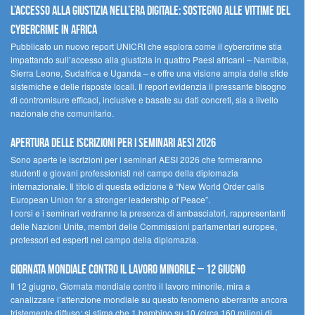
L’accesso alla giustizia nell’era digitale: sostegno alle vittime del
cybercrime in Africa
Pubblicato un nuovo report UNICRI che esplora come il cybercrime stia
impattando sull’accesso alla giustizia in quattro Paesi africani – Namibia,
Sierra Leone, Sudafrica e Uganda – e offre una visione ampia delle sfide
sistemiche e delle risposte locali. Il report evidenzia il pressante bisogno
di contromisure efficaci, inclusive e basate su dati concreti, sia a livello
nazionale che comunitario.
Apertura delle iscrizioni per i seminari AESI 2026
Sono aperte le iscrizioni per i seminari AESI 2026 che formeranno
studenti e giovani professionisti nel campo della diplomazia
internazionale. Il titolo di questa edizione è “New World Order calls
European Union for a stronger leadership of Peace”.
I corsi e i seminari vedranno la presenza di ambasciatori, rappresentanti
delle Nazioni Unite, membri delle Commissioni parlamentari europee,
professori ed esperti nel campo della diplomazia.
Giornata mondiale contro il lavoro minorile – 12 giugno
Il 12 giugno, Giornata mondiale contro il lavoro minorile, mira a
canalizzare l’attenzione mondiale su questo fenomeno aberrante ancora
tristemente diffuso: si stima che 1 bambino su 10 (circa 160 milioni di