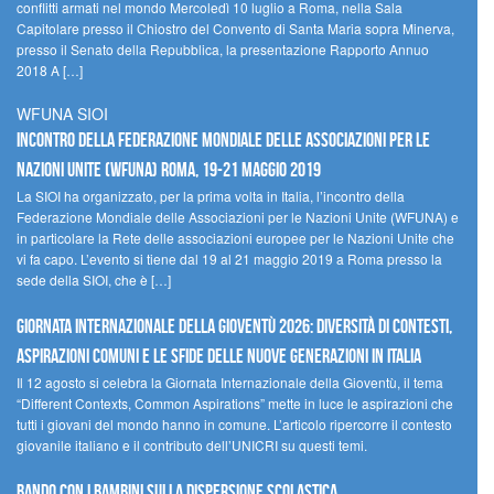
conflitti armati nel mondo Mercoledì 10 luglio a Roma, nella Sala
Capitolare presso il Chiostro del Convento di Santa Maria sopra Minerva,
presso il Senato della Repubblica, la presentazione Rapporto Annuo
2018 A […]
WFUNA SIOI
Incontro della Federazione Mondiale delle Associazioni per le
Nazioni Unite (WFUNA) Roma, 19-21 maggio 2019
La SIOI ha organizzato, per la prima volta in Italia, l’incontro della
Federazione Mondiale delle Associazioni per le Nazioni Unite (WFUNA) e
in particolare la Rete delle associazioni europee per le Nazioni Unite che
vi fa capo. L’evento si tiene dal 19 al 21 maggio 2019 a Roma presso la
sede della SIOI, che è […]
GIORNATA INTERNAZIONALE DELLA GIOVENTÙ 2026: DIVERSITÀ DI CONTESTI,
ASPIRAZIONI COMUNI E LE SFIDE DELLE NUOVE GENERAZIONI IN ITALIA
Il 12 agosto si celebra la Giornata Internazionale della Gioventù, il tema
“Different Contexts, Common Aspirations” mette in luce le aspirazioni che
tutti i giovani del mondo hanno in comune. L’articolo ripercorre il contesto
giovanile italiano e il contributo dell’UNICRI su questi temi.
Bando Con i Bambini sulla dispersione scolastica