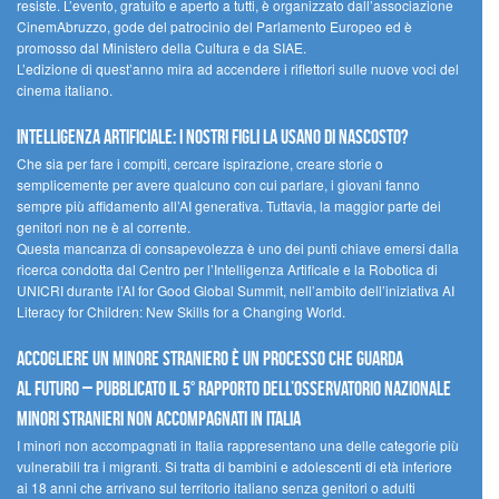
resiste. L’evento, gratuito e aperto a tutti, è organizzato dall’associazione
CinemAbruzzo, gode del patrocinio del Parlamento Europeo ed è
promosso dal Ministero della Cultura e da SIAE.
L’edizione di quest’anno mira ad accendere i riflettori sulle nuove voci del
cinema italiano.
Intelligenza artificiale: i nostri figli la usano di nascosto?
Che sia per fare i compiti, cercare ispirazione, creare storie o
semplicemente per avere qualcuno con cui parlare, i giovani fanno
sempre più affidamento all’AI generativa. Tuttavia, la maggior parte dei
genitori non ne è al corrente.
Questa mancanza di consapevolezza è uno dei punti chiave emersi dalla
ricerca condotta dal Centro per l’Intelligenza Artificale e la Robotica di
UNICRI durante l’AI for Good Global Summit, nell’ambito dell’iniziativa AI
Literacy for Children: New Skills for a Changing World.
Accogliere un minore straniero è un processo che guarda
al futuro – Pubblicato il 5° rapporto dell’Osservatorio Nazionale
Minori Stranieri Non Accompagnati in Italia
I minori non accompagnati in Italia rappresentano una delle categorie più
vulnerabili tra i migranti. Si tratta di bambini e adolescenti di età inferiore
ai 18 anni che arrivano sul territorio italiano senza genitori o adulti