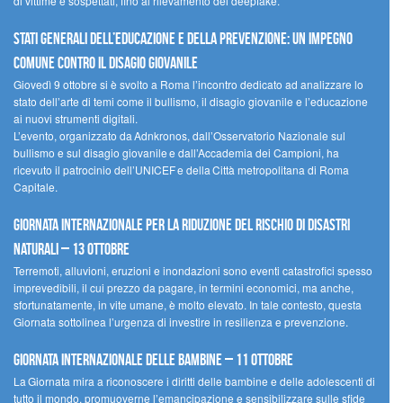
di vittime e sospettati, fino al rilevamento dei deepfake.
Stati Generali dell’Educazione e della Prevenzione: un impegno
comune contro il disagio giovanile
Giovedì 9 ottobre si è svolto a Roma l’incontro dedicato ad analizzare lo
stato dell’arte di temi come il bullismo, il disagio giovanile e l’educazione
ai nuovi strumenti digitali.
L’evento, organizzato da Adnkronos, dall’Osservatorio Nazionale sul
bullismo e sul disagio giovanile e dall’Accademia dei Campioni, ha
ricevuto il patrocinio dell’UNICEF e della Città metropolitana di Roma
Capitale.
Giornata internazionale per la riduzione del rischio di disastri
naturali – 13 ottobre
Terremoti, alluvioni, eruzioni e inondazioni sono eventi catastrofici spesso
imprevedibili, il cui prezzo da pagare, in termini economici, ma anche,
sfortunatamente, in vite umane, è molto elevato. In tale contesto, questa
Giornata sottolinea l’urgenza di investire in resilienza e prevenzione.
Giornata internazionale delle bambine – 11 ottobre
La Giornata mira a riconoscere i diritti delle bambine e delle adolescenti di
tutto il mondo, promuoverne l’emancipazione e sensibilizzare sulle sfide