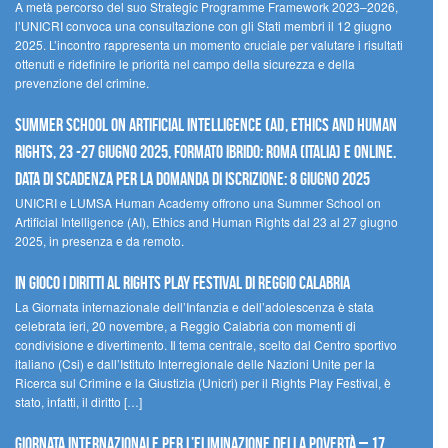
A metà percorso del suo Strategic Programme Framework 2023–2026,
l’UNICRI convoca una consultazione con gli Stati membri il 12 giugno
2025. L’incontro rappresenta un momento cruciale per valutare i risultati
ottenuti e ridefinire le priorità nel campo della sicurezza e della
prevenzione del crimine.
Summer School on Artificial Intelligence (AI), Ethics and Human
Rights, 23 -27 giugno 2025, Formato Ibrido: Roma (Italia) e online.
Data di scadenza per la domanda di iscrizione: 8 giugno 2025
UNICRI e LUMSA Human Academy offrono una Summer School on
Artificial Intelligence (AI), Ethics and Human Rights dal 23 al 27 giugno
2025, in presenza e da remoto.
In gioco i diritti al Rights Play Festival di Reggio Calabria
La Giornata internazionale dell’Infanzia e dell’adolescenza è stata
celebrata ieri, 20 novembre, a Reggio Calabria con momenti di
condivisione e divertimento. Il tema centrale, scelto dal Centro sportivo
italiano (Csi) e dall’Istituto Interregionale delle Nazioni Unite per la
Ricerca sul Crimine e la Giustizia (Unicri) per il Rights Play Festival, è
stato, infatti, il diritto […]
Giornata internazionale per l’eliminazione della povertà – 17