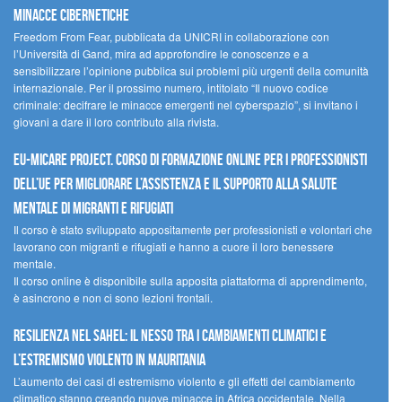
minacce cibernetiche
Freedom From Fear, pubblicata da UNICRI in collaborazione con
l’Università di Gand, mira ad approfondire le conoscenze e a
sensibilizzare l’opinione pubblica sui problemi più urgenti della comunità
internazionale. Per il prossimo numero, intitolato “Il nuovo codice
criminale: decifrare le minacce emergenti nel cyberspazio”, si invitano i
giovani a dare il loro contributo alla rivista.
EU-MiCare Project. Corso di formazione online per i professionisti
dell’UE per migliorare l’assistenza e il supporto alla salute
mentale di migranti e rifugiati
Il corso è stato sviluppato appositamente per professionisti e volontari che
lavorano con migranti e rifugiati e hanno a cuore il loro benessere
mentale.
Il corso online è disponibile sulla apposita piattaforma di apprendimento,
è asincrono e non ci sono lezioni frontali.
Resilienza nel Sahel: il nesso tra i cambiamenti climatici e
l’estremismo violento in Mauritania
L’aumento dei casi di estremismo violento e gli effetti del cambiamento
climatico stanno creando nuove minacce in Africa occidentale. Nella