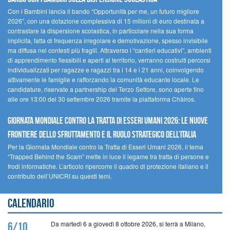
Con i Bambini lancia il bando “Opportunità per me, un futuro migliore
2026”, con una dotazione complessiva di 15 milioni di euro destinata a
contrastare la dispersione scolastica, in particolare nella sua forma
implicita, fatta di frequenza irregolare e demotivazione, spesso invisibile
ma diffusa nei contesti più fragili. Attraverso i “cantieri educativi”, ambienti
di apprendimento flessibili e aperti al territorio, verranno costruiti percorsi
individualizzati per ragazze e ragazzi tra i 14 e i 21 anni, coinvolgendo
attivamente le famiglie e rafforzando la comunità educante locale. Le
candidature, riservate a partnership del Terzo Settore, sono aperte fino
alle ore 13:00 del 30 settembre 2026 tramite la piattaforma Chàiros.
GIORNATA MONDIALE CONTRO LA TRATTA DI ESSERI UMANI 2026: LE NUOVE
FRONTIERE DELLO SFRUTTAMENTO E IL RUOLO STRATEGICO DELL’ITALIA
Per la Giornata Mondiale contro la Tratta di Esseri Umani 2026, il tema
“Trapped Behind the Scam” mette in luce il legame tra tratta di persone e
frodi informatiche. L’articolo ripercorre il quadro di protezione italiano e il
contributo dell’UNICRI su questi temi.
Calendario
Da martedì 6 a giovedì 8 ottobre 2026, si terrà a Milano,
6/10