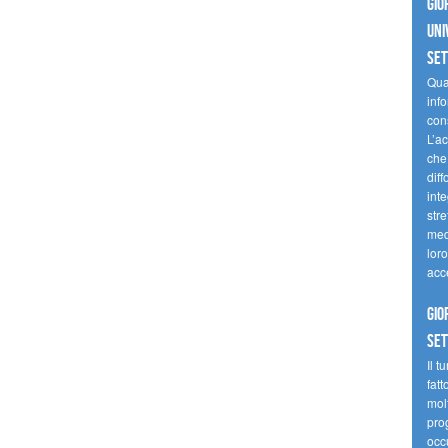
Gio
uni
se
Quan
inf
con
L’ac
che 
diff
inte
stre
med
loro
acc
Gio
se
Il t
fatt
molt
prog
occ