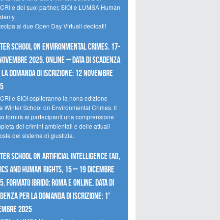
CRI e dei suoi partner, SIOI e LUMSA Human
demy.
tecipa ai due Open Day Virtuali dedicati!
ter School on Environmental Crimes, 17-
novembre 2025, Online – Data di scadenza
 la domanda di iscrizione: 12 novembre
25
CRI e SIOI ospiteranno la nona edizione
la Winter School on Environmental Crimes. Il
so fornirà ai partecipanti una comprensione
leta dei crimini ambientali e delle attuali
oste del sistema di giustizia.
ter School on Artificial Intelligence (AI),
ics and Human Rights, 15 – 19 dicembre
5, Formato Ibrido: Roma e online. Data di
denza per la domanda di iscrizione: 1°
embre 2025