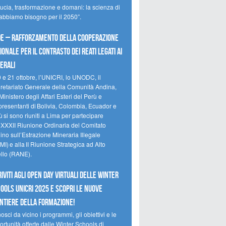
ducia, trasformazione e domani: la scienza di
 abbiamo bisogno per il 2050”.
e – Rafforzamento della cooperazione
ionale per il contrasto dei reati legati ai
erali
0 e 21 ottobre, l’UNICRI, lo UNODC, il
retariato Generale della Comunità Andina,
Ministero degli Affari Esteri del Perù e
presentanti di Bolivia, Colombia, Ecuador e
 si sono riuniti a Lima per partecipare
a XXXII Riunione Ordinaria del Comitato
no sull’Estrazione Mineraria Illegale
I) e alla II Riunione Strategica ad Alto
ello (RANE).
riviti agli Open Day Virtuali delle Winter
ools UNICRI 2025 e scopri le nuove
ntiere della formazione!
sci da vicino i programmi, gli obiettivi e le
rtunità offerte dalle Winter Schools di