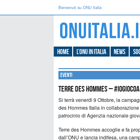
Benvenuti su ONU Italia
Home
L’ONU in Italia
News
Soc
Eventi
Terre des Hommes – #IOGIOCOA
Si terrà venerdì 9 Ottobre, la campag
des Hommes Italia in collaborazione
patrocinio di Agenzia nazionale giovan
Terre des Hommes accoglie e fa prop
dall’ONU e lancia indifesa, una camp