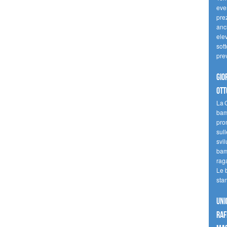
even
pre
anc
elev
sott
pre
Gio
ott
La G
bamb
pro
sull
svil
bam
raga
Le 
sta
UNI
raf