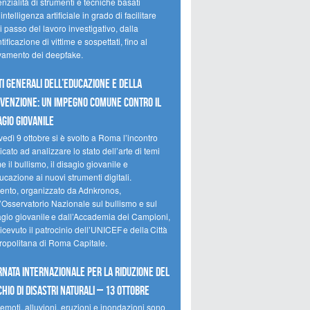
nzialità di strumenti e tecniche basati
’intelligenza artificiale in grado di facilitare
 passo del lavoro investigativo, dalla
tificazione di vittime e sospettati, fino al
evamento dei deepfake.
ti Generali dell’Educazione e della
venzione: un impegno comune contro il
agio giovanile
edì 9 ottobre si è svolto a Roma l’incontro
cato ad analizzare lo stato dell’arte di temi
 il bullismo, il disagio giovanile e
ucazione ai nuovi strumenti digitali.
vento, organizzato da Adnkronos,
l’Osservatorio Nazionale sul bullismo e sul
agio giovanile e dall’Accademia dei Campioni,
icevuto il patrocinio dell’UNICEF e della Città
ropolitana di Roma Capitale.
rnata internazionale per la riduzione del
chio di disastri naturali – 13 ottobre
emoti, alluvioni, eruzioni e inondazioni sono