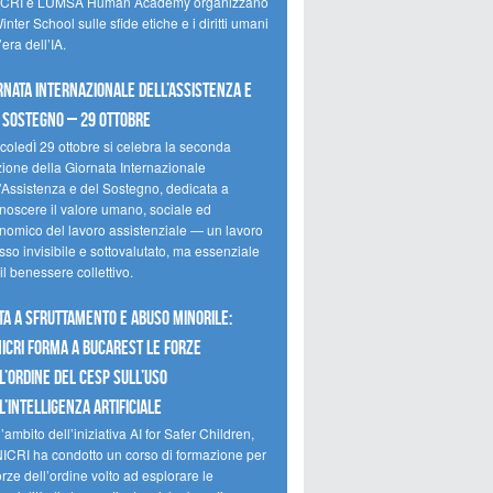
CRI e LUMSA Human Academy organizzano
inter School sulle sfide etiche e i diritti umani
’era dell’IA.
rnata internazionale dell’assistenza e
 sostegno – 29 ottobre
coledÌ 29 ottobre si celebra la seconda
zione della Giornata Internazionale
l’Assistenza e del Sostegno, dedicata a
onoscere il valore umano, sociale ed
nomico del lavoro assistenziale — un lavoro
so invisibile e sottovalutato, ma essenziale
il benessere collettivo.
ta a sfruttamento e abuso minorile:
NICRI forma a Bucarest le forze
l’ordine del CESP sull’uso
l’Intelligenza Artificiale
’ambito dell’iniziativa AI for Safer Children,
NICRI ha condotto un corso di formazione per
orze dell’ordine volto ad esplorare le