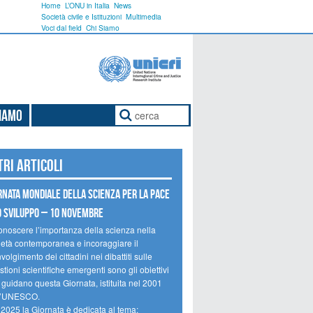
Home
L’ONU in Italia
News
Società civile e Istituzioni
Multimedia
Voci dal field
Chi Siamo
Siamo
tri articoli
rnata mondiale della scienza per la pace
o sviluppo – 10 novembre
onoscere l’importanza della scienza nella
ietà contemporanea e incoraggiare il
volgimento dei cittadini nei dibattiti sulle
tioni scientifiche emergenti sono gli obiettivi
 guidano questa Giornata, istituita nel 2001
l’UNESCO.
 2025 la Giornata è dedicata al tema: