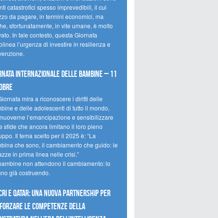
ti catastrofici spesso imprevedibili, il cui
zzo da pagare, in termini economici, ma
he, sfortunatamente, in vite umane, è molto
ato. In tale contesto, questa Giornata
olinea l’urgenza di investire in resilienza e
venzione.
rnata internazionale delle bambine – 11
obre
iornata mira a riconoscere i diritti delle
ine e delle adolescenti di tutto il mondo,
muoverne l’emancipazione e sensibilizzare
e sfide che ancora limitano il loro pieno
uppo. Il tema scelto per il 2025 è: “La
bina che sono, il cambiamento che guido: le
zze in prima linea nelle crisi.”
bambine non attendono il cambiamento: lo
nno già costruendo.
CRI e Qatar: una nuova partnership per
forzare le competenze della