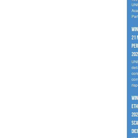
UNI
Aca
Par
Win
21 
per
20
UNI
del
cor
comp
risp
Win
Eth
202
sca
dic