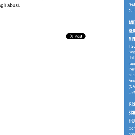
gli abusi.
“Fi
cui
And
reg
min
Il 2
Seg
dal 
rap
Perù
all
Andi
(CAM
Liv
Isc
Sch
fro
Cono
oppo