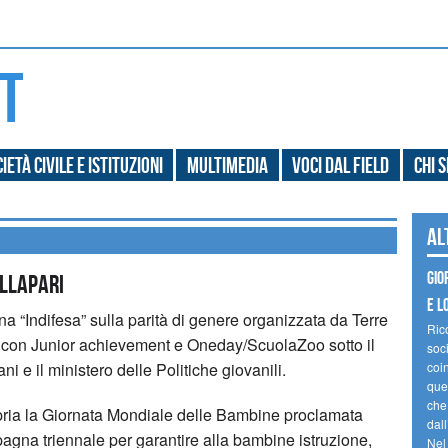
ietà civile e Istituzioni
Multimedia
Voci dal field
Chi 
Al
Gio
LLAPARI
e l
na “Indifesa” sulla parità di genere organizzata da Terre
Ric
 con Junior achievement e Oneday/ScuolaZoo sotto il
soc
i e il ministero delle Politiche giovanili.
coin
ques
che
ria la Giornata Mondiale delle Bambine proclamata
dal
agna triennale per garantire alla bambine istruzione,
Nel