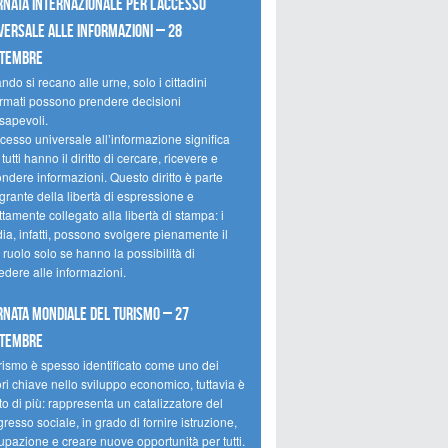
rnata internazionale per l’accesso
versale alle informazioni – 28
ttembre
do si recano alle urne, solo i cittadini
ormati possono prendere decisioni
sapevoli.
cesso universale all’informazione significa
tutti hanno il diritto di cercare, ricevere e
ondere informazioni. Questo diritto è parte
grante della libertà di espressione e
ttamente collegato alla libertà di stampa: i
ia, infatti, possono svolgere pienamente il
 ruolo solo se hanno la possibilità di
edere alle informazioni.
rnata mondiale del turismo – 27
ttembre
urismo è spesso identificato come uno dei
ori chiave nello sviluppo economico, tuttavia è
o di più: rappresenta un catalizzatore del
resso sociale, in grado di fornire istruzione,
upazione e creare nuove opportunità per tutti.