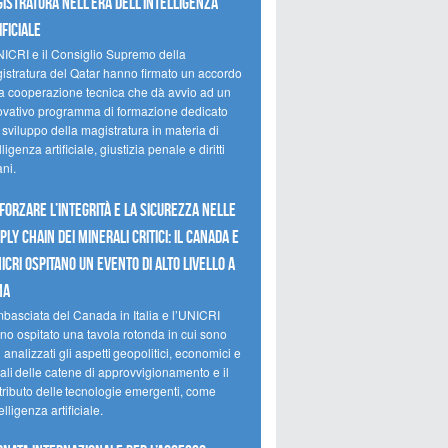
istratura nell’era dell’intelligenza
ificiale
NICRI e il Consiglio Supremo della
istratura del Qatar hanno firmato un accordo
la cooperazione tecnica che dà avvio ad un
ovativo programma di formazione dedicato
 sviluppo della magistratura in materia di
lligenza artificiale, giustizia penale e diritti
ni.
forzare l’integrità e la sicurezza nelle
ply chain dei minerali critici: il Canada e
NICRI ospitano un evento di alto livello a
ma
mbasciata del Canada in Italia e l’UNICRI
no ospitato una tavola rotonda in cui sono
i analizzati gli aspetti geopolitici, economici e
ali delle catene di approvvigionamento e il
tributo delle tecnologie emergenti, come
telligenza artificiale.