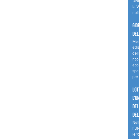
UNI
la W
nell
Gio
del
Mer
edi
del
ric
eco
spes
per 
Lot
l’U
del
del
Nell
l’U
le f