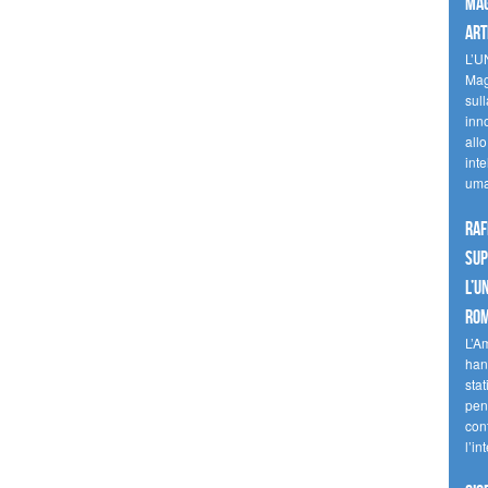
mag
art
L’U
Mag
sul
inn
allo
inte
uma
Raf
sup
l’U
Ro
L’A
han
stat
pen
con
l’in