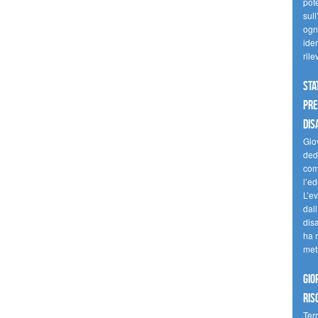
pote
sull
ogni
iden
ril
Sta
Pre
dis
Giov
dedi
come
l’ed
L’e
dal
dis
ha r
met
Gio
ris
Terr