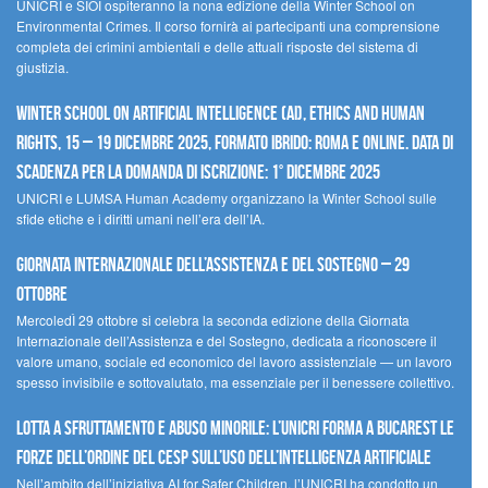
UNICRI e SIOI ospiteranno la nona edizione della Winter School on
Environmental Crimes. Il corso fornirà ai partecipanti una comprensione
completa dei crimini ambientali e delle attuali risposte del sistema di
giustizia.
Winter School on Artificial Intelligence (AI), Ethics and Human
Rights, 15 – 19 dicembre 2025, Formato Ibrido: Roma e online. Data di
scadenza per la domanda di iscrizione: 1° dicembre 2025
UNICRI e LUMSA Human Academy organizzano la Winter School sulle
sfide etiche e i diritti umani nell’era dell’IA.
Giornata internazionale dell’assistenza e del sostegno – 29
ottobre
MercoledÌ 29 ottobre si celebra la seconda edizione della Giornata
Internazionale dell’Assistenza e del Sostegno, dedicata a riconoscere il
valore umano, sociale ed economico del lavoro assistenziale — un lavoro
spesso invisibile e sottovalutato, ma essenziale per il benessere collettivo.
Lotta a sfruttamento e abuso minorile: l’UNICRI forma a Bucarest le
forze dell’ordine del CESP sull’uso dell’Intelligenza Artificiale
Nell’ambito dell’iniziativa AI for Safer Children, l’UNICRI ha condotto un