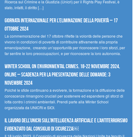
Ricerca sul Crimine e la Giustizia (Unicri) per il Rights Play Festival, è
stato, infatti, il diritto […]
Giornata internazionale per l’eliminazione della povertà – 17
ottobre 2024
La commemorazione del 17 ottobre riflette la volontà delle persone che
vivono in condizioni di povertà di contribuire attivamente alla propria
emancipazione, creando un’opportunità per riconoscere i loro sforzi, per
far sentire le loro preoccupazioni, e per riconoscere la loro autonomia.
Winter School on Environmental Crimes, 18-22 novembre 2024,
Online – Scadenza per la presentazione delle domande: 3
novembre 2024
Poiché le sfide continuano a evolvere, la formazione e la diffusione delle
conoscenze rimangono cruciali per sostenere ed espandere gli sforzi di
lotta contro i crimini ambientali. Prendi parte alla Winter School
organizzata da UNICRI e SIOI.
Il lavoro dell’UNICRI sull’intelligenza artificiale e l’antiterrorismo
evidenziato dal Consiglio di Sicurezza￼
Il 18 luglio 2023, il Consiglio di sicurezza delle Nazioni Unite ha tenuto il