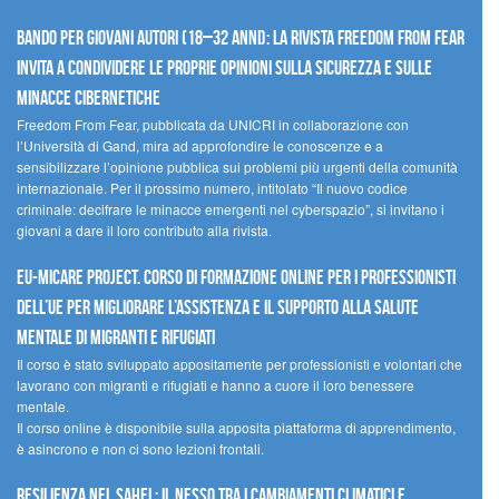
Bando per giovani autori (18–32 anni): la Rivista Freedom From Fear
invita a condividere le proprie opinioni sulla sicurezza e sulle
minacce cibernetiche
Freedom From Fear, pubblicata da UNICRI in collaborazione con
l’Università di Gand, mira ad approfondire le conoscenze e a
sensibilizzare l’opinione pubblica sui problemi più urgenti della comunità
internazionale. Per il prossimo numero, intitolato “Il nuovo codice
criminale: decifrare le minacce emergenti nel cyberspazio”, si invitano i
giovani a dare il loro contributo alla rivista.
EU-MiCare Project. Corso di formazione online per i professionisti
dell’UE per migliorare l’assistenza e il supporto alla salute
mentale di migranti e rifugiati
Il corso è stato sviluppato appositamente per professionisti e volontari che
lavorano con migranti e rifugiati e hanno a cuore il loro benessere
mentale.
Il corso online è disponibile sulla apposita piattaforma di apprendimento,
è asincrono e non ci sono lezioni frontali.
Resilienza nel Sahel: il nesso tra i cambiamenti climatici e