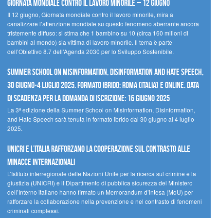
Giornata mondiale contro il lavoro minorile – 12 giugno
Il 12 giugno, Giornata mondiale contro il lavoro minorile, mira a
canalizzare l’attenzione mondiale su questo fenomeno aberrante ancora
tristemente diffuso: si stima che 1 bambino su 10 (circa 160 milioni di
bambini al mondo) sia vittima di lavoro minorile. Il tema è parte
dell’Obiettivo 8.7 dell’Agenda 2030 per lo Sviluppo Sostenibile.
Summer School on Misinformation, Disinformation and Hate Speech,
30 giugno-4 luglio 2025. Formato ibrido: Roma (Italia) e online. Data
di scadenza per la domanda di iscrizione: 16 giugno 2025
La 3ª edizione della Summer School on Misinformation, Disinformation,
and Hate Speech sarà tenuta in formato ibrido dal 30 giugno al 4 luglio
2025.
UNICRI e l’Italia rafforzano la cooperazione sul contrasto alle
minacce internazionali
L’Istituto interregionale delle Nazioni Unite per la ricerca sul crimine e la
giustizia (UNICRI) e il Dipartimento di pubblica sicurezza del Ministero
dell’Interno italiano hanno firmato un Memorandum d’intesa (MoU) per
rafforzare la collaborazione nella prevenzione e nel contrasto di fenomeni
criminali complessi.