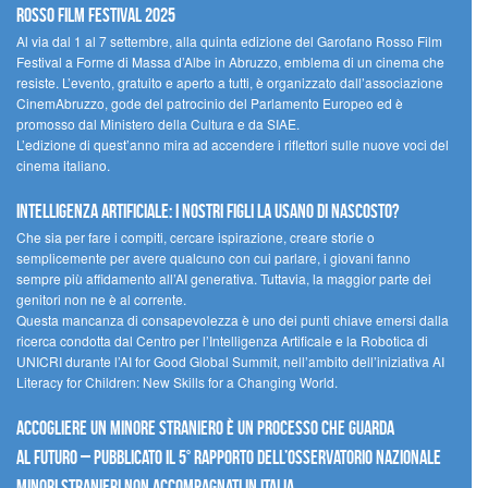
Rosso Film Festival 2025
Al via dal 1 al 7 settembre, alla quinta edizione del Garofano Rosso Film
Festival a Forme di Massa d’Albe in Abruzzo, emblema di un cinema che
resiste. L’evento, gratuito e aperto a tutti, è organizzato dall’associazione
CinemAbruzzo, gode del patrocinio del Parlamento Europeo ed è
promosso dal Ministero della Cultura e da SIAE.
L’edizione di quest’anno mira ad accendere i riflettori sulle nuove voci del
cinema italiano.
Intelligenza artificiale: i nostri figli la usano di nascosto?
Che sia per fare i compiti, cercare ispirazione, creare storie o
semplicemente per avere qualcuno con cui parlare, i giovani fanno
sempre più affidamento all’AI generativa. Tuttavia, la maggior parte dei
genitori non ne è al corrente.
Questa mancanza di consapevolezza è uno dei punti chiave emersi dalla
ricerca condotta dal Centro per l’Intelligenza Artificale e la Robotica di
UNICRI durante l’AI for Good Global Summit, nell’ambito dell’iniziativa AI
Literacy for Children: New Skills for a Changing World.
Accogliere un minore straniero è un processo che guarda
al futuro – Pubblicato il 5° rapporto dell’Osservatorio Nazionale
Minori Stranieri Non Accompagnati in Italia