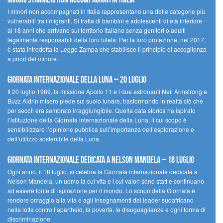
I minori non accompagnati in Italia rappresentano una delle categorie più
vulnerabili tra i migranti. Si tratta di bambini e adolescenti di età inferiore
ai 18 anni che arrivano sul territorio italiano senza genitori o adulti
legalmente responsabili della loro tutela. Per la loro protezione, nel 2017,
è stata introdotta la Legge Zampa che stabilisce il principio di accoglienza
a priori del minore.
Giornata Internazionale della Luna – 20 luglio
Il 20 luglio 1969, la missione Apollo 11 e i due astronauti Neil Armstrong e
Buzz Aldrin misero piede sul suolo lunare, trasformando in realtà ciò che
per secoli era sembrato irraggiungibile. Quella data storica ha ispirato
l’istituzione della Giornata internazionale della Luna, il cui scopo è
sensibilizzare l’opinione pubblica sull’importanza dell’esplorazione e
dell’utilizzo sostenibile della Luna.
Giornata internazionale dedicata a Nelson Mandela – 18 luglio
Ogni anno, il 18 luglio, si celebra la Giornata internazionale dedicata a
Nelson Mandela, un uomo la cui vita e i cui valori sono stati e continuano
ad essere fonte di ispirazione per il mondo. Lo scopo della Giornata è
rendere omaggio alla vita e agli insegnamenti del leader sudafricano
nella lotta contro l’apartheid, la povertà, le disuguaglianze e ogni forma di
discriminazione.