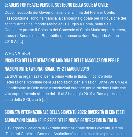
Leaders for peace: verso il sostegno della società civile
Dopo il supporto del Governo italiano e la firma del Premier Conte,
l’associazione Rondine rilancia la campagna globale per la riduzione dei
conflitti armati nel mondo Mercoledì 10 luglio a Roma, nella Sala
Capitolare presso il Chiostro del Convento di Santa Maria sopra Minerva,
presso il Senato della Repubblica, la presentazione Rapporto Annuo
2018 A […]
WFUNA SIOI
Incontro della Federazione Mondiale delle Associazioni per le
Nazioni Unite (WFUNA) Roma, 19-21 maggio 2019
La SIOI ha organizzato, per la prima volta in Italia, l’incontro della
Federazione Mondiale delle Associazioni per le Nazioni Unite (WFUNA) e
in particolare la Rete delle associazioni europee per le Nazioni Unite che
vi fa capo. L’evento si tiene dal 19 al 21 maggio 2019 a Roma presso la
sede della SIOI, che è […]
GIORNATA INTERNAZIONALE DELLA GIOVENTÙ 2026: DIVERSITÀ DI CONTESTI,
ASPIRAZIONI COMUNI E LE SFIDE DELLE NUOVE GENERAZIONI IN ITALIA
Il 12 agosto si celebra la Giornata Internazionale della Gioventù, il tema
“Different Contexts, Common Aspirations” mette in luce le aspirazioni che