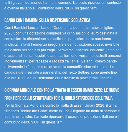
tutti i giovani del mondo hanno in comune. L’articolo ripercorre il contesto
giovanile italiano e il contributo dell’UNICRI su questi temi.
Bando Con i Bambini sulla dispersione scolastica
Con i Bambini lancia il bando “Opportunità per me, un futuro migliore
2026”, con una dotazione complessiva di 15 milioni di euro destinata a
contrastare la dispersione scolastica, in particolare nella sua forma
implicita, fatta di frequenza irregolare e demotivazione, spesso invisibile
ma diffusa nei contesti più fragili. Attraverso i “cantieri educativi”, ambienti
di apprendimento flessibili e aperti al territorio, verranno costruiti percorsi
individualizzati per ragazze e ragazzi tra i 14 e i 21 anni, coinvolgendo
attivamente le famiglie e rafforzando la comunità educante locale. Le
candidature, riservate a partnership del Terzo Settore, sono aperte fino
alle ore 13:00 del 30 settembre 2026 tramite la piattaforma Chàiros.
GIORNATA MONDIALE CONTRO LA TRATTA DI ESSERI UMANI 2026: LE NUOVE
FRONTIERE DELLO SFRUTTAMENTO E IL RUOLO STRATEGICO DELL’ITALIA
Per la Giornata Mondiale contro la Tratta di Esseri Umani 2026, il tema
“Trapped Behind the Scam” mette in luce il legame tra tratta di persone e
frodi informatiche. L’articolo ripercorre il quadro di protezione italiano e il
contributo dell’UNICRI su questi temi.