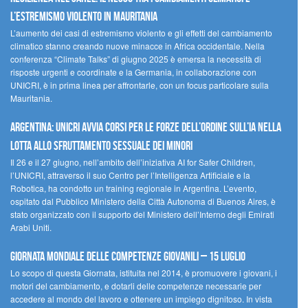
l’estremismo violento in Mauritania
L’aumento dei casi di estremismo violento e gli effetti del cambiamento
climatico stanno creando nuove minacce in Africa occidentale. Nella
conferenza “Climate Talks” di giugno 2025 è emersa la necessità di
risposte urgenti e coordinate e la Germania, in collaborazione con
UNICRI, è in prima linea per affrontarle, con un focus particolare sulla
Mauritania.
Argentina: UNICRI avvia corsi per le forze dell’ordine sull’IA nella
lotta allo sfruttamento sessuale dei minori
Il 26 e il 27 giugno, nell’ambito dell’iniziativa AI for Safer Children,
l’UNICRI, attraverso il suo Centro per l’Intelligenza Artificiale e la
Robotica, ha condotto un training regionale in Argentina. L’evento,
ospitato dal Pubblico Ministero della Città Autonoma di Buenos Aires, è
stato organizzato con il supporto del Ministero dell’Interno degli Emirati
Arabi Uniti.
Giornata Mondiale delle Competenze Giovanili – 15 luglio
Lo scopo di questa Giornata, istituita nel 2014, è promuovere i giovani, i
motori del cambiamento, e dotarli delle competenze necessarie per
accedere al mondo del lavoro e ottenere un impiego dignitoso. In vista