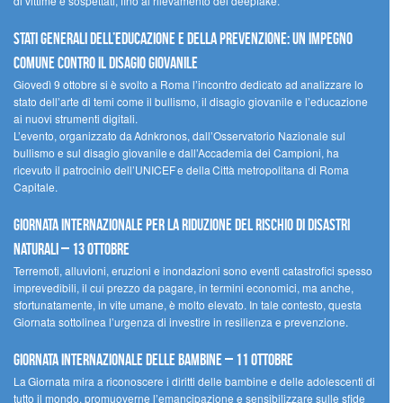
di vittime e sospettati, fino al rilevamento dei deepfake.
Stati Generali dell’Educazione e della Prevenzione: un impegno
comune contro il disagio giovanile
Giovedì 9 ottobre si è svolto a Roma l’incontro dedicato ad analizzare lo
stato dell’arte di temi come il bullismo, il disagio giovanile e l’educazione
ai nuovi strumenti digitali.
L’evento, organizzato da Adnkronos, dall’Osservatorio Nazionale sul
bullismo e sul disagio giovanile e dall’Accademia dei Campioni, ha
ricevuto il patrocinio dell’UNICEF e della Città metropolitana di Roma
Capitale.
Giornata internazionale per la riduzione del rischio di disastri
naturali – 13 ottobre
Terremoti, alluvioni, eruzioni e inondazioni sono eventi catastrofici spesso
imprevedibili, il cui prezzo da pagare, in termini economici, ma anche,
sfortunatamente, in vite umane, è molto elevato. In tale contesto, questa
Giornata sottolinea l’urgenza di investire in resilienza e prevenzione.
Giornata internazionale delle bambine – 11 ottobre
La Giornata mira a riconoscere i diritti delle bambine e delle adolescenti di
tutto il mondo, promuoverne l’emancipazione e sensibilizzare sulle sfide