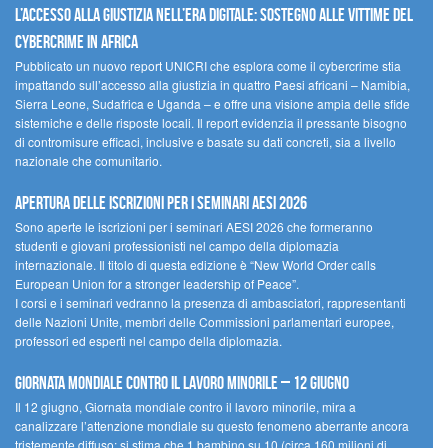
L’accesso alla giustizia nell’era digitale: sostegno alle vittime del
cybercrime in Africa
Pubblicato un nuovo report UNICRI che esplora come il cybercrime stia
impattando sull’accesso alla giustizia in quattro Paesi africani – Namibia,
Sierra Leone, Sudafrica e Uganda – e offre una visione ampia delle sfide
sistemiche e delle risposte locali. Il report evidenzia il pressante bisogno
di contromisure efficaci, inclusive e basate su dati concreti, sia a livello
nazionale che comunitario.
Apertura delle iscrizioni per i seminari AESI 2026
Sono aperte le iscrizioni per i seminari AESI 2026 che formeranno
studenti e giovani professionisti nel campo della diplomazia
internazionale. Il titolo di questa edizione è “New World Order calls
European Union for a stronger leadership of Peace”.
I corsi e i seminari vedranno la presenza di ambasciatori, rappresentanti
delle Nazioni Unite, membri delle Commissioni parlamentari europee,
professori ed esperti nel campo della diplomazia.
Giornata mondiale contro il lavoro minorile – 12 giugno
Il 12 giugno, Giornata mondiale contro il lavoro minorile, mira a
canalizzare l’attenzione mondiale su questo fenomeno aberrante ancora
tristemente diffuso: si stima che 1 bambino su 10 (circa 160 milioni di