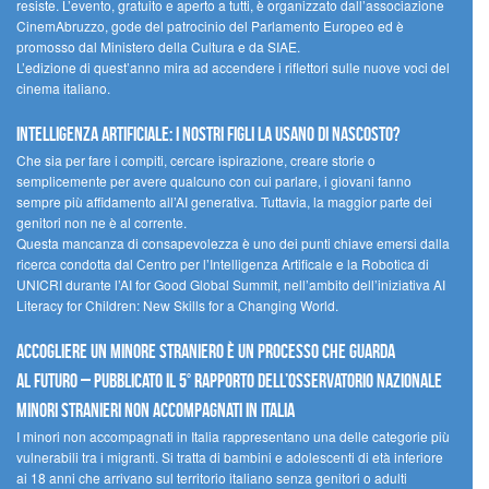
resiste. L’evento, gratuito e aperto a tutti, è organizzato dall’associazione
CinemAbruzzo, gode del patrocinio del Parlamento Europeo ed è
promosso dal Ministero della Cultura e da SIAE.
L’edizione di quest’anno mira ad accendere i riflettori sulle nuove voci del
cinema italiano.
Intelligenza artificiale: i nostri figli la usano di nascosto?
Che sia per fare i compiti, cercare ispirazione, creare storie o
semplicemente per avere qualcuno con cui parlare, i giovani fanno
sempre più affidamento all’AI generativa. Tuttavia, la maggior parte dei
genitori non ne è al corrente.
Questa mancanza di consapevolezza è uno dei punti chiave emersi dalla
ricerca condotta dal Centro per l’Intelligenza Artificale e la Robotica di
UNICRI durante l’AI for Good Global Summit, nell’ambito dell’iniziativa AI
Literacy for Children: New Skills for a Changing World.
Accogliere un minore straniero è un processo che guarda
al futuro – Pubblicato il 5° rapporto dell’Osservatorio Nazionale
Minori Stranieri Non Accompagnati in Italia
I minori non accompagnati in Italia rappresentano una delle categorie più
vulnerabili tra i migranti. Si tratta di bambini e adolescenti di età inferiore
ai 18 anni che arrivano sul territorio italiano senza genitori o adulti