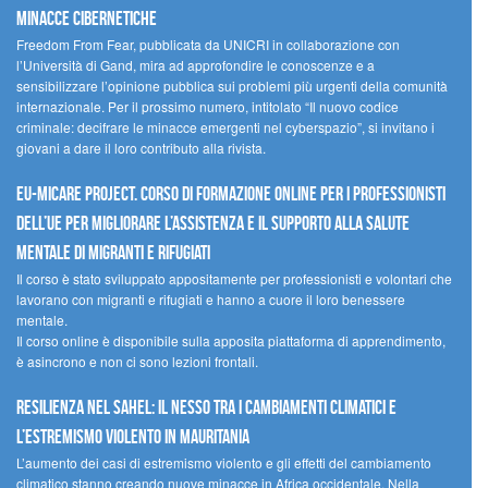
minacce cibernetiche
Freedom From Fear, pubblicata da UNICRI in collaborazione con
l’Università di Gand, mira ad approfondire le conoscenze e a
sensibilizzare l’opinione pubblica sui problemi più urgenti della comunità
internazionale. Per il prossimo numero, intitolato “Il nuovo codice
criminale: decifrare le minacce emergenti nel cyberspazio”, si invitano i
giovani a dare il loro contributo alla rivista.
EU-MiCare Project. Corso di formazione online per i professionisti
dell’UE per migliorare l’assistenza e il supporto alla salute
mentale di migranti e rifugiati
Il corso è stato sviluppato appositamente per professionisti e volontari che
lavorano con migranti e rifugiati e hanno a cuore il loro benessere
mentale.
Il corso online è disponibile sulla apposita piattaforma di apprendimento,
è asincrono e non ci sono lezioni frontali.
Resilienza nel Sahel: il nesso tra i cambiamenti climatici e
l’estremismo violento in Mauritania
L’aumento dei casi di estremismo violento e gli effetti del cambiamento
climatico stanno creando nuove minacce in Africa occidentale. Nella