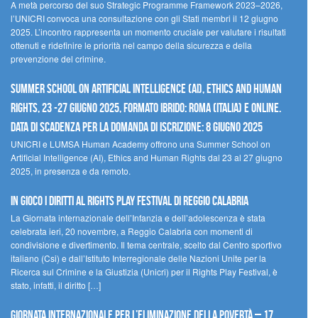
A metà percorso del suo Strategic Programme Framework 2023–2026,
l’UNICRI convoca una consultazione con gli Stati membri il 12 giugno
2025. L’incontro rappresenta un momento cruciale per valutare i risultati
ottenuti e ridefinire le priorità nel campo della sicurezza e della
prevenzione del crimine.
Summer School on Artificial Intelligence (AI), Ethics and Human
Rights, 23 -27 giugno 2025, Formato Ibrido: Roma (Italia) e online.
Data di scadenza per la domanda di iscrizione: 8 giugno 2025
UNICRI e LUMSA Human Academy offrono una Summer School on
Artificial Intelligence (AI), Ethics and Human Rights dal 23 al 27 giugno
2025, in presenza e da remoto.
In gioco i diritti al Rights Play Festival di Reggio Calabria
La Giornata internazionale dell’Infanzia e dell’adolescenza è stata
celebrata ieri, 20 novembre, a Reggio Calabria con momenti di
condivisione e divertimento. Il tema centrale, scelto dal Centro sportivo
italiano (Csi) e dall’Istituto Interregionale delle Nazioni Unite per la
Ricerca sul Crimine e la Giustizia (Unicri) per il Rights Play Festival, è
stato, infatti, il diritto […]
Giornata internazionale per l’eliminazione della povertà – 17