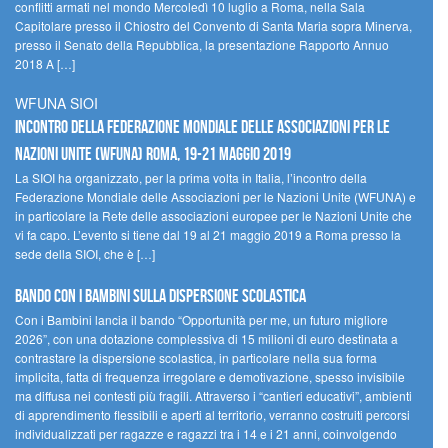
conflitti armati nel mondo Mercoledì 10 luglio a Roma, nella Sala
Capitolare presso il Chiostro del Convento di Santa Maria sopra Minerva,
presso il Senato della Repubblica, la presentazione Rapporto Annuo
2018 A […]
WFUNA SIOI
Incontro della Federazione Mondiale delle Associazioni per le
Nazioni Unite (WFUNA) Roma, 19-21 maggio 2019
La SIOI ha organizzato, per la prima volta in Italia, l’incontro della
Federazione Mondiale delle Associazioni per le Nazioni Unite (WFUNA) e
in particolare la Rete delle associazioni europee per le Nazioni Unite che
vi fa capo. L’evento si tiene dal 19 al 21 maggio 2019 a Roma presso la
sede della SIOI, che è […]
Bando Con i Bambini sulla dispersione scolastica
Con i Bambini lancia il bando “Opportunità per me, un futuro migliore
2026”, con una dotazione complessiva di 15 milioni di euro destinata a
contrastare la dispersione scolastica, in particolare nella sua forma
implicita, fatta di frequenza irregolare e demotivazione, spesso invisibile
ma diffusa nei contesti più fragili. Attraverso i “cantieri educativi”, ambienti
di apprendimento flessibili e aperti al territorio, verranno costruiti percorsi
individualizzati per ragazze e ragazzi tra i 14 e i 21 anni, coinvolgendo