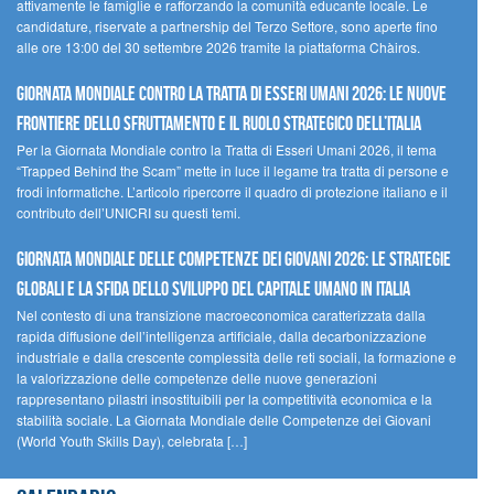
attivamente le famiglie e rafforzando la comunità educante locale. Le
candidature, riservate a partnership del Terzo Settore, sono aperte fino
alle ore 13:00 del 30 settembre 2026 tramite la piattaforma Chàiros.
GIORNATA MONDIALE CONTRO LA TRATTA DI ESSERI UMANI 2026: LE NUOVE
FRONTIERE DELLO SFRUTTAMENTO E IL RUOLO STRATEGICO DELL’ITALIA
Per la Giornata Mondiale contro la Tratta di Esseri Umani 2026, il tema
“Trapped Behind the Scam” mette in luce il legame tra tratta di persone e
frodi informatiche. L’articolo ripercorre il quadro di protezione italiano e il
contributo dell’UNICRI su questi temi.
GIORNATA MONDIALE DELLE COMPETENZE DEI GIOVANI 2026: LE STRATEGIE
GLOBALI E LA SFIDA DELLO SVILUPPO DEL CAPITALE UMANO IN ITALIA
Nel contesto di una transizione macroeconomica caratterizzata dalla
rapida diffusione dell’intelligenza artificiale, dalla decarbonizzazione
industriale e dalla crescente complessità delle reti sociali, la formazione e
la valorizzazione delle competenze delle nuove generazioni
rappresentano pilastri insostituibili per la competitività economica e la
stabilità sociale. La Giornata Mondiale delle Competenze dei Giovani
(World Youth Skills Day), celebrata […]