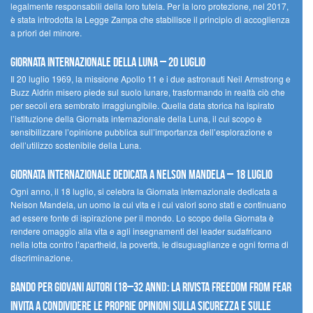
legalmente responsabili della loro tutela. Per la loro protezione, nel 2017,
è stata introdotta la Legge Zampa che stabilisce il principio di accoglienza
a priori del minore.
Giornata Internazionale della Luna – 20 luglio
Il 20 luglio 1969, la missione Apollo 11 e i due astronauti Neil Armstrong e
Buzz Aldrin misero piede sul suolo lunare, trasformando in realtà ciò che
per secoli era sembrato irraggiungibile. Quella data storica ha ispirato
l’istituzione della Giornata internazionale della Luna, il cui scopo è
sensibilizzare l’opinione pubblica sull’importanza dell’esplorazione e
dell’utilizzo sostenibile della Luna.
Giornata internazionale dedicata a Nelson Mandela – 18 luglio
Ogni anno, il 18 luglio, si celebra la Giornata internazionale dedicata a
Nelson Mandela, un uomo la cui vita e i cui valori sono stati e continuano
ad essere fonte di ispirazione per il mondo. Lo scopo della Giornata è
rendere omaggio alla vita e agli insegnamenti del leader sudafricano
nella lotta contro l’apartheid, la povertà, le disuguaglianze e ogni forma di
discriminazione.
Bando per giovani autori (18–32 anni): la Rivista Freedom From Fear
invita a condividere le proprie opinioni sulla sicurezza e sulle