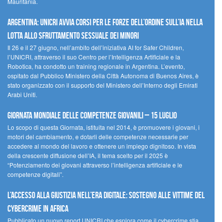
Mauritania.
Argentina: UNICRI avvia corsi per le forze dell’ordine sull’IA nella
lotta allo sfruttamento sessuale dei minori
Il 26 e il 27 giugno, nell’ambito dell’iniziativa AI for Safer Children,
l’UNICRI, attraverso il suo Centro per l’Intelligenza Artificiale e la
Robotica, ha condotto un training regionale in Argentina. L’evento,
ospitato dal Pubblico Ministero della Città Autonoma di Buenos Aires, è
stato organizzato con il supporto del Ministero dell’Interno degli Emirati
Arabi Uniti.
Giornata Mondiale delle Competenze Giovanili – 15 luglio
Lo scopo di questa Giornata, istituita nel 2014, è promuovere i giovani, i
motori del cambiamento, e dotarli delle competenze necessarie per
accedere al mondo del lavoro e ottenere un impiego dignitoso. In vista
della crescente diffusione dell’IA, il tema scelto per il 2025 è
“Potenziamento dei giovani attraverso l’intelligenza artificiale e le
competenze digitali”.
L’accesso alla giustizia nell’era digitale: sostegno alle vittime del
cybercrime in Africa
Pubblicato un nuovo report UNICRI che esplora come il cybercrime stia