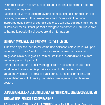
Quando si recano alle urne, solo i cittadini informati possono prendere
decisioni consapevoli.
L’accesso universale all’informazione significa che tutti hanno il diritto di
cercare, ricevere e diffondere informazioni. Questo diritto è parte
integrante della libertà di espressione e strettamente collegato alla libertà
di stampa: i media, infatti, possono svolgere pienamente il loro ruolo solo
se hanno la possibilità di accedere alle informazioni.
Giornata mondiale del turismo – 27 settembre
Il turismo è spesso identificato come uno dei fattori chiave nello sviluppo
economico, tuttavia è molto di più: rappresenta un catalizzatore del
progresso sociale, in grado di fornire istruzione, occupazione e creare
nuove opportunità per tutti.
Per sfruttare appieno questi vantaggi è però necessario un approccio
mirato e inclusivo, che dia priorità a sostenibilità, resilienza ed
uguaglianza sociale. Il tema di quest’anno, “Turismo e Trasformazione
Sostenibile”, ne sottolinea il potenziale come agente di cambiamento
positivo.
La polizia nell’era dell’Intelligenza Artificiale: una discussione su
innovazione, fiducia e cooperazione
Il 9 settembre 2025, UNICRI, INTERPOL e la Task Force Inter-Agenzia