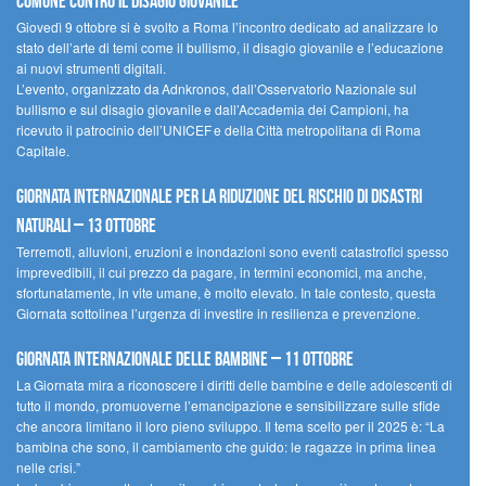
comune contro il disagio giovanile
Giovedì 9 ottobre si è svolto a Roma l’incontro dedicato ad analizzare lo
stato dell’arte di temi come il bullismo, il disagio giovanile e l’educazione
ai nuovi strumenti digitali.
L’evento, organizzato da Adnkronos, dall’Osservatorio Nazionale sul
bullismo e sul disagio giovanile e dall’Accademia dei Campioni, ha
ricevuto il patrocinio dell’UNICEF e della Città metropolitana di Roma
Capitale.
Giornata internazionale per la riduzione del rischio di disastri
naturali – 13 ottobre
Terremoti, alluvioni, eruzioni e inondazioni sono eventi catastrofici spesso
imprevedibili, il cui prezzo da pagare, in termini economici, ma anche,
sfortunatamente, in vite umane, è molto elevato. In tale contesto, questa
Giornata sottolinea l’urgenza di investire in resilienza e prevenzione.
Giornata internazionale delle bambine – 11 ottobre
La Giornata mira a riconoscere i diritti delle bambine e delle adolescenti di
tutto il mondo, promuoverne l’emancipazione e sensibilizzare sulle sfide
che ancora limitano il loro pieno sviluppo. Il tema scelto per il 2025 è: “La
bambina che sono, il cambiamento che guido: le ragazze in prima linea
nelle crisi.”