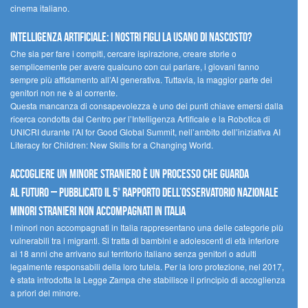
cinema italiano.
Intelligenza artificiale: i nostri figli la usano di nascosto?
Che sia per fare i compiti, cercare ispirazione, creare storie o
semplicemente per avere qualcuno con cui parlare, i giovani fanno
sempre più affidamento all’AI generativa. Tuttavia, la maggior parte dei
genitori non ne è al corrente.
Questa mancanza di consapevolezza è uno dei punti chiave emersi dalla
ricerca condotta dal Centro per l’Intelligenza Artificale e la Robotica di
UNICRI durante l’AI for Good Global Summit, nell’ambito dell’iniziativa AI
Literacy for Children: New Skills for a Changing World.
Accogliere un minore straniero è un processo che guarda
al futuro – Pubblicato il 5° rapporto dell’Osservatorio Nazionale
Minori Stranieri Non Accompagnati in Italia
I minori non accompagnati in Italia rappresentano una delle categorie più
vulnerabili tra i migranti. Si tratta di bambini e adolescenti di età inferiore
ai 18 anni che arrivano sul territorio italiano senza genitori o adulti
legalmente responsabili della loro tutela. Per la loro protezione, nel 2017,
è stata introdotta la Legge Zampa che stabilisce il principio di accoglienza
a priori del minore.