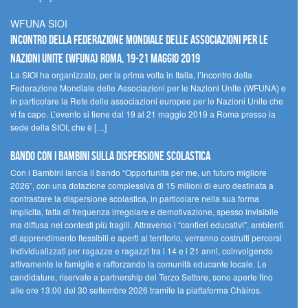
WFUNA SIOI
Incontro della Federazione Mondiale delle Associazioni per le
Nazioni Unite (WFUNA) Roma, 19-21 maggio 2019
La SIOI ha organizzato, per la prima volta in Italia, l’incontro della
Federazione Mondiale delle Associazioni per le Nazioni Unite (WFUNA) e
in particolare la Rete delle associazioni europee per le Nazioni Unite che
vi fa capo. L’evento si tiene dal 19 al 21 maggio 2019 a Roma presso la
sede della SIOI, che è […]
Bando Con i Bambini sulla dispersione scolastica
Con i Bambini lancia il bando “Opportunità per me, un futuro migliore
2026”, con una dotazione complessiva di 15 milioni di euro destinata a
contrastare la dispersione scolastica, in particolare nella sua forma
implicita, fatta di frequenza irregolare e demotivazione, spesso invisibile
ma diffusa nei contesti più fragili. Attraverso i “cantieri educativi”, ambienti
di apprendimento flessibili e aperti al territorio, verranno costruiti percorsi
individualizzati per ragazze e ragazzi tra i 14 e i 21 anni, coinvolgendo
attivamente le famiglie e rafforzando la comunità educante locale. Le
candidature, riservate a partnership del Terzo Settore, sono aperte fino
alle ore 13:00 del 30 settembre 2026 tramite la piattaforma Chàiros.