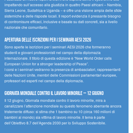
impattando sull’accesso alla giustizia in quattro Paesi africani – Namibia,
Sierra Leone, Sudafrica e Uganda – e offre una visione ampia delle sfide
sistemiche e delle risposte locali. Il report evidenzia il pressante bisogno
di contromisure efficaci, inclusive e basate su dati concreti, sia a livello
nazionale che comunitario.
Apertura delle iscrizioni per i seminari AESI 2026
Sono aperte le iscrizioni per i seminari AESI 2026 che formeranno
studenti e giovani professionisti nel campo della diplomazia
internazionale. Il titolo di questa edizione è “New World Order calls
European Union for a stronger leadership of Peace”.
I corsi e i seminari vedranno la presenza di ambasciatori, rappresentanti
delle Nazioni Unite, membri delle Commissioni parlamentari europee,
professori ed esperti nel campo della diplomazia.
Giornata mondiale contro il lavoro minorile – 12 giugno
Il 12 giugno, Giornata mondiale contro il lavoro minorile, mira a
canalizzare l’attenzione mondiale su questo fenomeno aberrante ancora
tristemente diffuso: si stima che 1 bambino su 10 (circa 160 milioni di
bambini al mondo) sia vittima di lavoro minorile. Il tema è parte
dell’Obiettivo 8.7 dell’Agenda 2030 per lo Sviluppo Sostenibile.