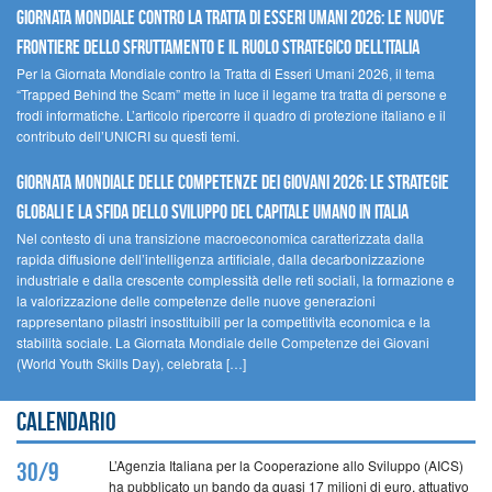
GIORNATA MONDIALE CONTRO LA TRATTA DI ESSERI UMANI 2026: LE NUOVE
FRONTIERE DELLO SFRUTTAMENTO E IL RUOLO STRATEGICO DELL’ITALIA
Per la Giornata Mondiale contro la Tratta di Esseri Umani 2026, il tema
“Trapped Behind the Scam” mette in luce il legame tra tratta di persone e
frodi informatiche. L’articolo ripercorre il quadro di protezione italiano e il
contributo dell’UNICRI su questi temi.
GIORNATA MONDIALE DELLE COMPETENZE DEI GIOVANI 2026: LE STRATEGIE
GLOBALI E LA SFIDA DELLO SVILUPPO DEL CAPITALE UMANO IN ITALIA
Nel contesto di una transizione macroeconomica caratterizzata dalla
rapida diffusione dell’intelligenza artificiale, dalla decarbonizzazione
industriale e dalla crescente complessità delle reti sociali, la formazione e
la valorizzazione delle competenze delle nuove generazioni
rappresentano pilastri insostituibili per la competitività economica e la
stabilità sociale. La Giornata Mondiale delle Competenze dei Giovani
(World Youth Skills Day), celebrata […]
Calendario
L’Agenzia Italiana per la Cooperazione allo Sviluppo (AICS)
30/9
ha pubblicato un bando da quasi 17 milioni di euro, attuativo