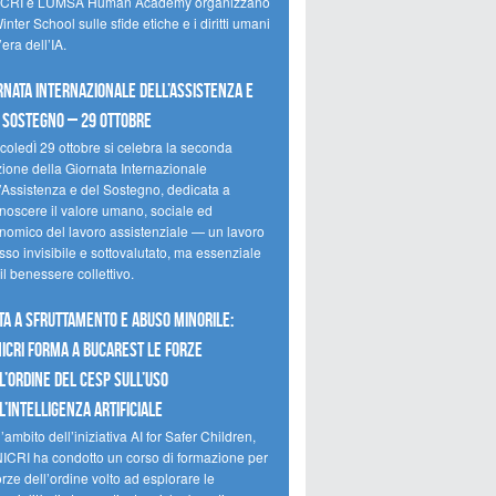
CRI e LUMSA Human Academy organizzano
inter School sulle sfide etiche e i diritti umani
’era dell’IA.
rnata internazionale dell’assistenza e
 sostegno – 29 ottobre
coledÌ 29 ottobre si celebra la seconda
zione della Giornata Internazionale
l’Assistenza e del Sostegno, dedicata a
onoscere il valore umano, sociale ed
nomico del lavoro assistenziale — un lavoro
so invisibile e sottovalutato, ma essenziale
il benessere collettivo.
ta a sfruttamento e abuso minorile:
NICRI forma a Bucarest le forze
l’ordine del CESP sull’uso
l’Intelligenza Artificiale
’ambito dell’iniziativa AI for Safer Children,
NICRI ha condotto un corso di formazione per
orze dell’ordine volto ad esplorare le