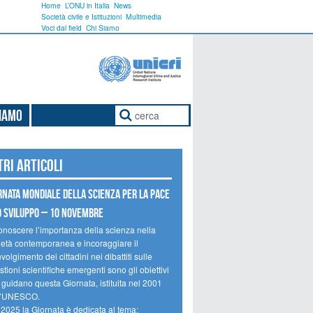
Home
L’ONU in Italia
News
Società civile e Istituzioni
Multimedia
Voci dal field
Chi Siamo
Siamo
tri articoli
rnata mondiale della scienza per la pace
o sviluppo – 10 novembre
onoscere l’importanza della scienza nella
ietà contemporanea e incoraggiare il
volgimento dei cittadini nei dibattiti sulle
tioni scientifiche emergenti sono gli obiettivi
 guidano questa Giornata, istituita nel 2001
l’UNESCO.
 2025 la Giornata è dedicata al tema: