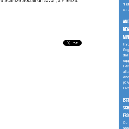
e Scienze Sociali di Novoli, a Firenze.
“Fi
cui
And
reg
min
Il 2
Seg
dal 
rap
Perù
all
Andi
(CAM
Liv
Isc
Sch
fro
Cono
oppo