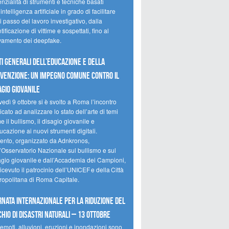
nzialità di strumenti e tecniche basati
’intelligenza artificiale in grado di facilitare
 passo del lavoro investigativo, dalla
tificazione di vittime e sospettati, fino al
evamento dei deepfake.
ti Generali dell’Educazione e della
venzione: un impegno comune contro il
agio giovanile
edì 9 ottobre si è svolto a Roma l’incontro
cato ad analizzare lo stato dell’arte di temi
 il bullismo, il disagio giovanile e
ucazione ai nuovi strumenti digitali.
vento, organizzato da Adnkronos,
l’Osservatorio Nazionale sul bullismo e sul
agio giovanile e dall’Accademia dei Campioni,
icevuto il patrocinio dell’UNICEF e della Città
ropolitana di Roma Capitale.
rnata internazionale per la riduzione del
chio di disastri naturali – 13 ottobre
emoti, alluvioni, eruzioni e inondazioni sono