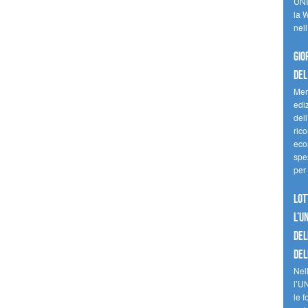
UNI
la W
nell
Gio
del
Mer
edi
del
ric
eco
spes
per 
Lot
l’U
del
del
Nell
l’U
le f