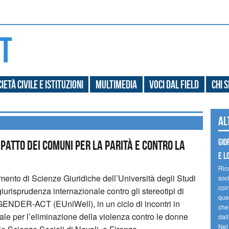
ietà civile e Istituzioni
Multimedia
Voci dal field
Chi 
Al
Gio
patto dei comuni per la parità e contro la
e l
Ric
imento di Scienze Giuridiche dell’Università degli Studi
soc
coin
iurisprudenza internazionale contro gli stereotipi di
ques
NDER-ACT (EUniWell), in un ciclo di incontri in
che
ale per l’eliminazione della violenza contro le donne
dal
Nel