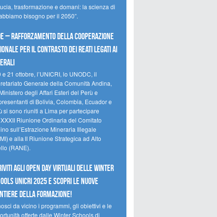
ducia, trasformazione e domani: la scienza di
 abbiamo bisogno per il 2050”.
e – Rafforzamento della cooperazione
ionale per il contrasto dei reati legati ai
erali
0 e 21 ottobre, l’UNICRI, lo UNODC, il
retariato Generale della Comunità Andina,
Ministero degli Affari Esteri del Perù e
presentanti di Bolivia, Colombia, Ecuador e
 si sono riuniti a Lima per partecipare
a XXXII Riunione Ordinaria del Comitato
no sull’Estrazione Mineraria Illegale
I) e alla II Riunione Strategica ad Alto
ello (RANE).
riviti agli Open Day Virtuali delle Winter
ools UNICRI 2025 e scopri le nuove
ntiere della formazione!
sci da vicino i programmi, gli obiettivi e le
rtunità offerte dalle Winter Schools di