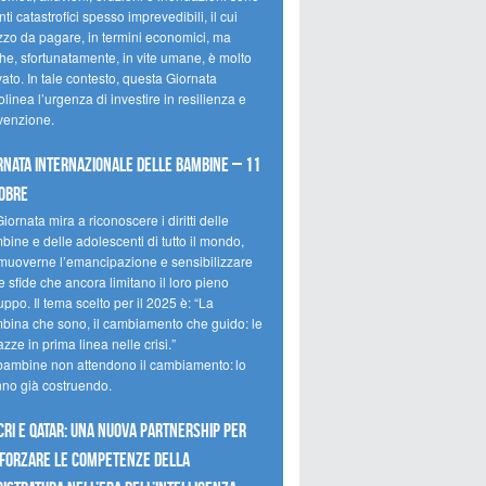
ti catastrofici spesso imprevedibili, il cui
zzo da pagare, in termini economici, ma
he, sfortunatamente, in vite umane, è molto
ato. In tale contesto, questa Giornata
olinea l’urgenza di investire in resilienza e
venzione.
rnata internazionale delle bambine – 11
obre
iornata mira a riconoscere i diritti delle
ine e delle adolescenti di tutto il mondo,
muoverne l’emancipazione e sensibilizzare
e sfide che ancora limitano il loro pieno
uppo. Il tema scelto per il 2025 è: “La
bina che sono, il cambiamento che guido: le
zze in prima linea nelle crisi.”
bambine non attendono il cambiamento: lo
nno già costruendo.
CRI e Qatar: una nuova partnership per
forzare le competenze della