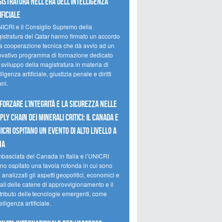
istratura nell’era dell’intelligenza
ificiale
NICRI e il Consiglio Supremo della
istratura del Qatar hanno firmato un accordo
la cooperazione tecnica che dà avvio ad un
ovativo programma di formazione dedicato
 sviluppo della magistratura in materia di
lligenza artificiale, giustizia penale e diritti
ni.
forzare l’integrità e la sicurezza nelle
ply chain dei minerali critici: il Canada e
NICRI ospitano un evento di alto livello a
ma
mbasciata del Canada in Italia e l’UNICRI
no ospitato una tavola rotonda in cui sono
i analizzati gli aspetti geopolitici, economici e
ali delle catene di approvvigionamento e il
tributo delle tecnologie emergenti, come
telligenza artificiale.