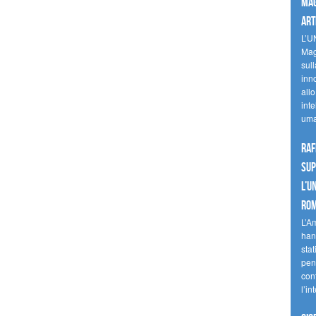
mag
art
L’U
Mag
sul
inn
allo
inte
uma
Raf
sup
l’U
Ro
L’A
han
stat
pen
con
l’in