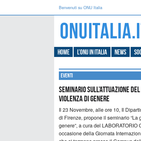
Benvenuti su ONU Italia
Home
L’ONU in Italia
News
Soc
Eventi
Seminario sull’attuazione del 
violenza di genere
Il 23 Novembre, alle ore 10, Il Dipart
di Firenze, propone il seminario “La g
genere”, a cura del LABORATORIO GE
occasione della Giornata Internazion