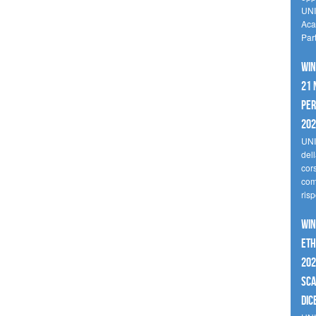
UNI
Aca
Par
Win
21 
per
20
UNI
del
cor
comp
risp
Win
Eth
202
sca
dic