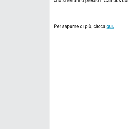
che si terranno presso il Campus dell
Per saperne di più, clicca
qui.