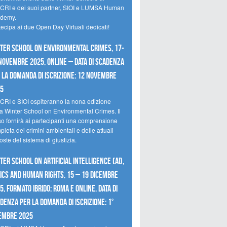
CRI e dei suoi partner, SIOI e LUMSA Human
demy.
tecipa ai due Open Day Virtuali dedicati!
ter School on Environmental Crimes, 17-
novembre 2025, Online – Data di scadenza
 la domanda di iscrizione: 12 novembre
25
CRI e SIOI ospiteranno la nona edizione
la Winter School on Environmental Crimes. Il
so fornirà ai partecipanti una comprensione
leta dei crimini ambientali e delle attuali
oste del sistema di giustizia.
ter School on Artificial Intelligence (AI),
ics and Human Rights, 15 – 19 dicembre
5, Formato Ibrido: Roma e online. Data di
denza per la domanda di iscrizione: 1°
embre 2025