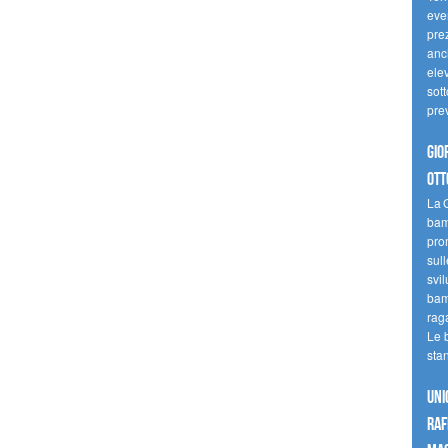
even
pre
anc
elev
sott
pre
Gio
ott
La G
bamb
pro
sull
svil
bam
raga
Le 
sta
UNI
raf