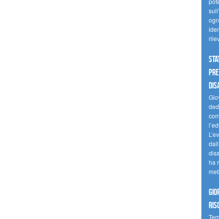
pote
sull
ogni
iden
ril
Sta
Pre
dis
Giov
dedi
come
l’ed
L’e
dal
dis
ha r
met
Gio
ris
Terr