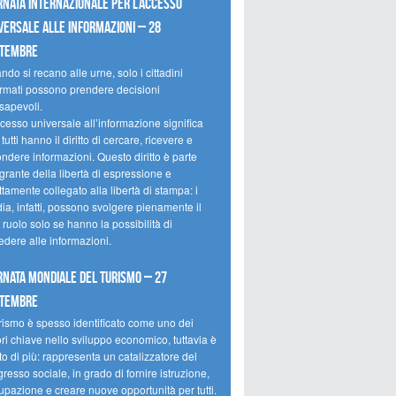
rnata internazionale per l’accesso
versale alle informazioni – 28
ttembre
do si recano alle urne, solo i cittadini
ormati possono prendere decisioni
sapevoli.
cesso universale all’informazione significa
tutti hanno il diritto di cercare, ricevere e
ondere informazioni. Questo diritto è parte
grante della libertà di espressione e
ttamente collegato alla libertà di stampa: i
ia, infatti, possono svolgere pienamente il
 ruolo solo se hanno la possibilità di
edere alle informazioni.
rnata mondiale del turismo – 27
ttembre
urismo è spesso identificato come uno dei
ori chiave nello sviluppo economico, tuttavia è
o di più: rappresenta un catalizzatore del
resso sociale, in grado di fornire istruzione,
upazione e creare nuove opportunità per tutti.