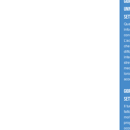
Gio
uni
se
Quan
inf
con
L’ac
che 
diff
inte
stre
med
loro
acc
Gio
se
Il t
fatt
molt
prog
occ