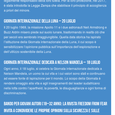
legalmente responsabili della loro tutela. Per la loro protezione, nel 2017,
è stata introdotta la Legge Zampa che stabilisce il principio di accoglienza
a priori del minore.
Giornata Internazionale della Luna – 20 luglio
Il 20 luglio 1969, la missione Apollo 11 e i due astronauti Neil Armstrong e
Buzz Aldrin misero piede sul suolo lunare, trasformando in realtà ciò che
per secoli era sembrato irraggiungibile. Quella data storica ha ispirato
l’istituzione della Giornata internazionale della Luna, il cui scopo è
sensibilizzare l’opinione pubblica sull’importanza dell’esplorazione e
dell’utilizzo sostenibile della Luna.
Giornata internazionale dedicata a Nelson Mandela – 18 luglio
Ogni anno, il 18 luglio, si celebra la Giornata internazionale dedicata a
Nelson Mandela, un uomo la cui vita e i cui valori sono stati e continuano
ad essere fonte di ispirazione per il mondo. Lo scopo della Giornata è
rendere omaggio alla vita e agli insegnamenti del leader sudafricano
nella lotta contro l’apartheid, la povertà, le disuguaglianze e ogni forma di
discriminazione.
Bando per giovani autori (18–32 anni): la Rivista Freedom From Fear
invita a condividere le proprie opinioni sulla sicurezza e sulle