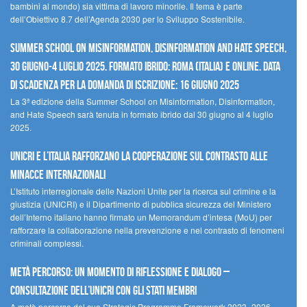
bambini al mondo) sia vittima di lavoro minorile. Il tema è parte
dell’Obiettivo 8.7 dell’Agenda 2030 per lo Sviluppo Sostenibile.
Summer School on Misinformation, Disinformation and Hate Speech,
30 giugno-4 luglio 2025. Formato ibrido: Roma (Italia) e online. Data
di scadenza per la domanda di iscrizione: 16 giugno 2025
La 3ª edizione della Summer School on Misinformation, Disinformation,
and Hate Speech sarà tenuta in formato ibrido dal 30 giugno al 4 luglio
2025.
UNICRI e l’Italia rafforzano la cooperazione sul contrasto alle
minacce internazionali
L’Istituto interregionale delle Nazioni Unite per la ricerca sul crimine e la
giustizia (UNICRI) e il Dipartimento di pubblica sicurezza del Ministero
dell’Interno italiano hanno firmato un Memorandum d’intesa (MoU) per
rafforzare la collaborazione nella prevenzione e nel contrasto di fenomeni
criminali complessi.
Metà percorso: un momento di riflessione e dialogo –
Consultazione dell’UNICRI con gli Stati membri
A metà percorso del suo Strategic Programme Framework 2023–2026,