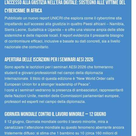
L’accesso alla giustizia nell’era digitale: sostegno alle vittime del
cybercrime in Africa
Pubblicato un nuovo report UNICRI che esplora come il cybercrime stia
impattando sull’accesso alla giustizia in quattro Paesi africani – Namibia,
Sierra Leone, Sudafrica e Uganda – e offre una visione ampia delle sfide
sistemiche e delle risposte locali. Il report evidenzia il pressante bisogno
di contromisure efficaci, inclusive e basate su dati concreti, sia a livello
nazionale che comunitario.
Apertura delle iscrizioni per i seminari AESI 2026
Sono aperte le iscrizioni per i seminari AESI 2026 che formeranno
studenti e giovani professionisti nel campo della diplomazia
internazionale. Il titolo di questa edizione è “New World Order calls
European Union for a stronger leadership of Peace”.
I corsi e i seminari vedranno la presenza di ambasciatori, rappresentanti
delle Nazioni Unite, membri delle Commissioni parlamentari europee,
professori ed esperti nel campo della diplomazia.
Giornata mondiale contro il lavoro minorile – 12 giugno
Il 12 giugno, Giornata mondiale contro il lavoro minorile, mira a
canalizzare l’attenzione mondiale su questo fenomeno aberrante ancora
tristemente diffuso: si stima che 1 bambino su 10 (circa 160 milioni di