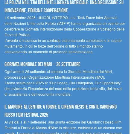
La polizia nell’era dell’Intelligenza Artificiale: una discussione su
innovazione, fiducia e cooperazione
Il 9 settembre 2025, UNICRI, INTERPOL e la Task Force Inter-Agenzia
delle Nazioni Unite sulla Polizia (IATF-P) hanno organizzato un evento per
celebrare la Giornata Internazionale della Cooperazione a Sostegno delle
Forze di Polizia.
L’evento si inserisce in un contesto estremamente complesso e in rapido
mutamento, in cui le forze dell’ordine di tutto il mondo stanno
attraversando un momento di profonda trasformazione.
Giornata Mondiale dei Mari – 26 settembre
Ogni anno il 26 settembre si celebra la Giornata Mondiale dei Mari,
promossa dall’Organizzazione Marittima Internazionale (IMO).
Il tema scelto per il 2025 è: “Our Ocean, Our Obligation, Our Opportunity”
che evidenzia l’importanza dei mari nella protezione della vita, dei mezzi
di sussistenza e dell’economia mondiale.
Il margine al centro: a Forme il cinema resiste con il Garofano
Rosso Film Festival 2025
Al via dal 1 al 7 settembre, alla quinta edizione del Garofano Rosso Film
Festival a Forme di Massa d’Albe in Abruzzo, emblema di un cinema che
resiste. L’evento, gratuito e aperto a tutti, è organizzato dall’associazione