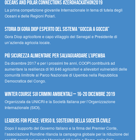
Oceans and Polar Connections #ZEROHackathon2019
La prima competizione giovanile Internazionale in tema di tutela degli
Oceani e delle Regioni Polari.
STORIA DI GORA DIOP ESPERTO DEL SISTEMA “GOCCIA A GOCCIA”
Gora Diop agricoltore e capo villaggio del Senegal e Presidente di
un’azienda agricola locale.
Più sicurezza alimentare per salvaguardare l’Upemba
Da dicembre 2017 e per i prossimi tre anni, COOPI contribuirà ad
aumentare la resilienza di 90.646 agricoltori e allevatori vulnerabili delle
comunità limitrofe al Parco Nazionale di Upemba nella Repubblica
Democratica del Congo.
Winter Course sui Crimini Ambientali – 16-20 Dicembre 2019
Organizzata da UNICRI e la Società Italiana per l’Organizzazione
Internazionale (SIOI).
Leaders for peace: verso il sostegno della società civile
Dopo il supporto del Governo italiano e la firma del Premier Conte,
l’associazione Rondine rilancia la campagna globale per la riduzione dei
conflitti armati nel mondo Mercoledì 10 luglio a Roma, nella Sala