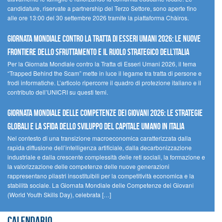
candidature, riservate a partnership del Terzo Settore, sono aperte fino
alle ore 13:00 del 30 settembre 2026 tramite la piattaforma Chàiros.
GIORNATA MONDIALE CONTRO LA TRATTA DI ESSERI UMANI 2026: LE NUOVE
FRONTIERE DELLO SFRUTTAMENTO E IL RUOLO STRATEGICO DELL’ITALIA
Per la Giornata Mondiale contro la Tratta di Esseri Umani 2026, il tema
“Trapped Behind the Scam” mette in luce il legame tra tratta di persone e
frodi informatiche. L’articolo ripercorre il quadro di protezione italiano e il
contributo dell’UNICRI su questi temi.
GIORNATA MONDIALE DELLE COMPETENZE DEI GIOVANI 2026: LE STRATEGIE
GLOBALI E LA SFIDA DELLO SVILUPPO DEL CAPITALE UMANO IN ITALIA
Nel contesto di una transizione macroeconomica caratterizzata dalla
rapida diffusione dell’intelligenza artificiale, dalla decarbonizzazione
industriale e dalla crescente complessità delle reti sociali, la formazione e
la valorizzazione delle competenze delle nuove generazioni
rappresentano pilastri insostituibili per la competitività economica e la
stabilità sociale. La Giornata Mondiale delle Competenze dei Giovani
(World Youth Skills Day), celebrata […]
Calendario