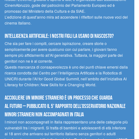
CinemAbruzzo, gode del patrocinio del Parlamento Europeo ed è
promosso dal Ministero della Cultura e da SIAE.
L’edizione di quest’anno mira ad accendere i riflettori sulle nuove voci del
cinema italiano.
Intelligenza artificiale: i nostri figli la usano di nascosto?
Che sia per fare i compiti, cercare ispirazione, creare storie o
semplicemente per avere qualcuno con cui parlare, i giovani fanno
sempre più affidamento all’AI generativa. Tuttavia, la maggior parte dei
genitori non ne è al corrente.
Questa mancanza di consapevolezza è uno dei punti chiave emersi dalla
ricerca condotta dal Centro per l’Intelligenza Artificale e la Robotica di
UNICRI durante l’AI for Good Global Summit, nell’ambito dell’iniziativa AI
Literacy for Children: New Skills for a Changing World.
Accogliere un minore straniero è un processo che guarda
al futuro – Pubblicato il 5° rapporto dell’Osservatorio Nazionale
Minori Stranieri Non Accompagnati in Italia
I minori non accompagnati in Italia rappresentano una delle categorie più
vulnerabili tra i migranti. Si tratta di bambini e adolescenti di età inferiore
ai 18 anni che arrivano sul territorio italiano senza genitori o adulti