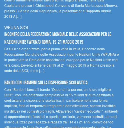
Capitolare presso il Chiostro del Convento di Santa Maria sopra Minerva,
presso il Senato della Repubblica, la presentazione Rapporto Annuo
2018 A […]
WFUNA SIOI
Incontro della Federazione Mondiale delle Associazioni per le
Nazioni Unite (WFUNA) Roma, 19-21 maggio 2019
La SIOI ha organizzato, per la prima volta in Italia, l’incontro della
Federazione Mondiale delle Associazioni per le Nazioni Unite (WFUNA) e
in particolare la Rete delle associazioni europee per le Nazioni Unite che
vi fa capo. L’evento si tiene dal 19 al 21 maggio 2019 a Roma presso la
sede della SIOI, che è […]
Bando Con i Bambini sulla dispersione scolastica
Con i Bambini lancia il bando “Opportunità per me, un futuro migliore
2026”, con una dotazione complessiva di 15 milioni di euro destinata a
contrastare la dispersione scolastica, in particolare nella sua forma
implicita, fatta di frequenza irregolare e demotivazione, spesso invisibile
ma diffusa nei contesti più fragili. Attraverso i “cantieri educativi”, ambienti
di apprendimento flessibili e aperti al territorio, verranno costruiti percorsi
individualizzati per ragazze e ragazzi tra i 14 e i 21 anni, coinvolgendo
attivamente le famiglie e rafforzando la comunità educante locale. Le