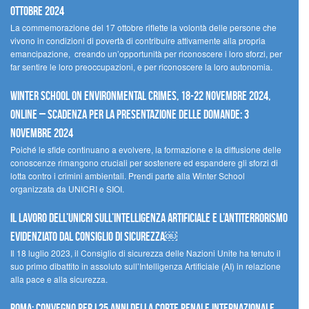
ottobre 2024
La commemorazione del 17 ottobre riflette la volontà delle persone che
vivono in condizioni di povertà di contribuire attivamente alla propria
emancipazione, creando un’opportunità per riconoscere i loro sforzi, per
far sentire le loro preoccupazioni, e per riconoscere la loro autonomia.
Winter School on Environmental Crimes, 18-22 novembre 2024,
Online – Scadenza per la presentazione delle domande: 3
novembre 2024
Poiché le sfide continuano a evolvere, la formazione e la diffusione delle
conoscenze rimangono cruciali per sostenere ed espandere gli sforzi di
lotta contro i crimini ambientali. Prendi parte alla Winter School
organizzata da UNICRI e SIOI.
Il lavoro dell’UNICRI sull’intelligenza artificiale e l’antiterrorismo
evidenziato dal Consiglio di Sicurezza￼
Il 18 luglio 2023, il Consiglio di sicurezza delle Nazioni Unite ha tenuto il
suo primo dibattito in assoluto sull’Intelligenza Artificiale (AI) in relazione
alla pace e alla sicurezza.
Roma: convegno per i 25 anni della Corte penale internazionale