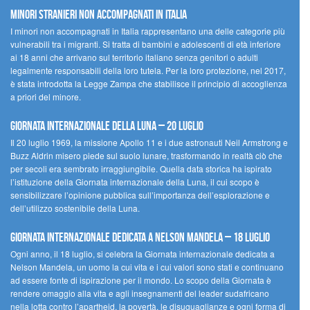
Minori Stranieri Non Accompagnati in Italia
I minori non accompagnati in Italia rappresentano una delle categorie più
vulnerabili tra i migranti. Si tratta di bambini e adolescenti di età inferiore
ai 18 anni che arrivano sul territorio italiano senza genitori o adulti
legalmente responsabili della loro tutela. Per la loro protezione, nel 2017,
è stata introdotta la Legge Zampa che stabilisce il principio di accoglienza
a priori del minore.
Giornata Internazionale della Luna – 20 luglio
Il 20 luglio 1969, la missione Apollo 11 e i due astronauti Neil Armstrong e
Buzz Aldrin misero piede sul suolo lunare, trasformando in realtà ciò che
per secoli era sembrato irraggiungibile. Quella data storica ha ispirato
l’istituzione della Giornata internazionale della Luna, il cui scopo è
sensibilizzare l’opinione pubblica sull’importanza dell’esplorazione e
dell’utilizzo sostenibile della Luna.
Giornata internazionale dedicata a Nelson Mandela – 18 luglio
Ogni anno, il 18 luglio, si celebra la Giornata internazionale dedicata a
Nelson Mandela, un uomo la cui vita e i cui valori sono stati e continuano
ad essere fonte di ispirazione per il mondo. Lo scopo della Giornata è
rendere omaggio alla vita e agli insegnamenti del leader sudafricano
nella lotta contro l’apartheid, la povertà, le disuguaglianze e ogni forma di