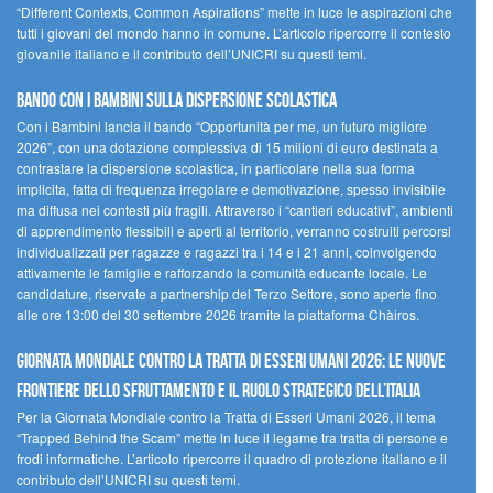
“Different Contexts, Common Aspirations” mette in luce le aspirazioni che
tutti i giovani del mondo hanno in comune. L’articolo ripercorre il contesto
giovanile italiano e il contributo dell’UNICRI su questi temi.
Bando Con i Bambini sulla dispersione scolastica
Con i Bambini lancia il bando “Opportunità per me, un futuro migliore
2026”, con una dotazione complessiva di 15 milioni di euro destinata a
contrastare la dispersione scolastica, in particolare nella sua forma
implicita, fatta di frequenza irregolare e demotivazione, spesso invisibile
ma diffusa nei contesti più fragili. Attraverso i “cantieri educativi”, ambienti
di apprendimento flessibili e aperti al territorio, verranno costruiti percorsi
individualizzati per ragazze e ragazzi tra i 14 e i 21 anni, coinvolgendo
attivamente le famiglie e rafforzando la comunità educante locale. Le
candidature, riservate a partnership del Terzo Settore, sono aperte fino
alle ore 13:00 del 30 settembre 2026 tramite la piattaforma Chàiros.
GIORNATA MONDIALE CONTRO LA TRATTA DI ESSERI UMANI 2026: LE NUOVE
FRONTIERE DELLO SFRUTTAMENTO E IL RUOLO STRATEGICO DELL’ITALIA
Per la Giornata Mondiale contro la Tratta di Esseri Umani 2026, il tema
“Trapped Behind the Scam” mette in luce il legame tra tratta di persone e
frodi informatiche. L’articolo ripercorre il quadro di protezione italiano e il
contributo dell’UNICRI su questi temi.