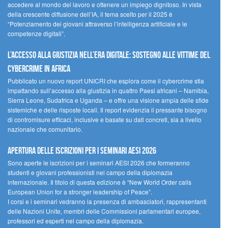
accedere al mondo del lavoro e ottenere un impiego dignitoso. In vista
della crescente diffusione dell’IA, il tema scelto per il 2025 è
“Potenziamento dei giovani attraverso l’intelligenza artificiale e le
competenze digitali”.
L’accesso alla giustizia nell’era digitale: sostegno alle vittime del
cybercrime in Africa
Pubblicato un nuovo report UNICRI che esplora come il cybercrime stia
impattando sull’accesso alla giustizia in quattro Paesi africani – Namibia,
Sierra Leone, Sudafrica e Uganda – e offre una visione ampia delle sfide
sistemiche e delle risposte locali. Il report evidenzia il pressante bisogno
di contromisure efficaci, inclusive e basate su dati concreti, sia a livello
nazionale che comunitario.
Apertura delle iscrizioni per i seminari AESI 2026
Sono aperte le iscrizioni per i seminari AESI 2026 che formeranno
studenti e giovani professionisti nel campo della diplomazia
internazionale. Il titolo di questa edizione è “New World Order calls
European Union for a stronger leadership of Peace”.
I corsi e i seminari vedranno la presenza di ambasciatori, rappresentanti
delle Nazioni Unite, membri delle Commissioni parlamentari europee,
professori ed esperti nel campo della diplomazia.