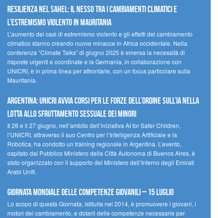
Resilienza nel Sahel: il nesso tra i cambiamenti climatici e
l’estremismo violento in Mauritania
L’aumento dei casi di estremismo violento e gli effetti del cambiamento
climatico stanno creando nuove minacce in Africa occidentale. Nella
conferenza “Climate Talks” di giugno 2025 è emersa la necessità di
risposte urgenti e coordinate e la Germania, in collaborazione con
UNICRI, è in prima linea per affrontarle, con un focus particolare sulla
Mauritania.
Argentina: UNICRI avvia corsi per le forze dell’ordine sull’IA nella
lotta allo sfruttamento sessuale dei minori
Il 26 e il 27 giugno, nell’ambito dell’iniziativa AI for Safer Children,
l’UNICRI, attraverso il suo Centro per l’Intelligenza Artificiale e la
Robotica, ha condotto un training regionale in Argentina. L’evento,
ospitato dal Pubblico Ministero della Città Autonoma di Buenos Aires, è
stato organizzato con il supporto del Ministero dell’Interno degli Emirati
Arabi Uniti.
Giornata Mondiale delle Competenze Giovanili – 15 luglio
Lo scopo di questa Giornata, istituita nel 2014, è promuovere i giovani, i
motori del cambiamento, e dotarli delle competenze necessarie per