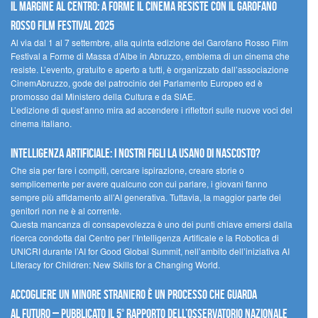
Il margine al centro: a Forme il cinema resiste con il Garofano
Rosso Film Festival 2025
Al via dal 1 al 7 settembre, alla quinta edizione del Garofano Rosso Film
Festival a Forme di Massa d’Albe in Abruzzo, emblema di un cinema che
resiste. L’evento, gratuito e aperto a tutti, è organizzato dall’associazione
CinemAbruzzo, gode del patrocinio del Parlamento Europeo ed è
promosso dal Ministero della Cultura e da SIAE.
L’edizione di quest’anno mira ad accendere i riflettori sulle nuove voci del
cinema italiano.
Intelligenza artificiale: i nostri figli la usano di nascosto?
Che sia per fare i compiti, cercare ispirazione, creare storie o
semplicemente per avere qualcuno con cui parlare, i giovani fanno
sempre più affidamento all’AI generativa. Tuttavia, la maggior parte dei
genitori non ne è al corrente.
Questa mancanza di consapevolezza è uno dei punti chiave emersi dalla
ricerca condotta dal Centro per l’Intelligenza Artificale e la Robotica di
UNICRI durante l’AI for Good Global Summit, nell’ambito dell’iniziativa AI
Literacy for Children: New Skills for a Changing World.
Accogliere un minore straniero è un processo che guarda
al futuro – Pubblicato il 5° rapporto dell’Osservatorio Nazionale