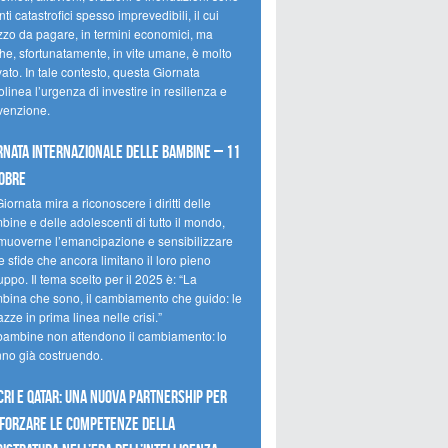
ti catastrofici spesso imprevedibili, il cui
zzo da pagare, in termini economici, ma
he, sfortunatamente, in vite umane, è molto
ato. In tale contesto, questa Giornata
olinea l’urgenza di investire in resilienza e
venzione.
rnata internazionale delle bambine – 11
obre
iornata mira a riconoscere i diritti delle
ine e delle adolescenti di tutto il mondo,
muoverne l’emancipazione e sensibilizzare
e sfide che ancora limitano il loro pieno
uppo. Il tema scelto per il 2025 è: “La
bina che sono, il cambiamento che guido: le
zze in prima linea nelle crisi.”
bambine non attendono il cambiamento: lo
nno già costruendo.
CRI e Qatar: una nuova partnership per
forzare le competenze della