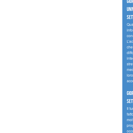
Gio
uni
se
Quan
inf
con
L’ac
che 
diff
inte
stre
med
loro
acc
Gio
se
Il t
fatt
molt
prog
occ