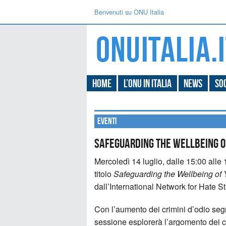
Benvenuti su ONU Italia
Home
L’ONU in Italia
News
Soc
Eventi
Safeguarding the Wellbeing o
Mercoledì 14 luglio, dalle 15:00 alle 
titolo
Safeguarding the Wellbeing of 
dall’International Network for Hate S
Con l’aumento dei crimini d’odio segn
sessione esplorerà l’argomento dei cr