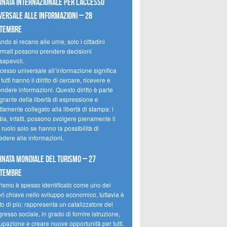
rnata internazionale per l’accesso
versale alle informazioni – 28
ttembre
do si recano alle urne, solo i cittadini
ormati possono prendere decisioni
sapevoli.
cesso universale all’informazione significa
tutti hanno il diritto di cercare, ricevere e
ondere informazioni. Questo diritto è parte
grante della libertà di espressione e
ttamente collegato alla libertà di stampa: i
ia, infatti, possono svolgere pienamente il
 ruolo solo se hanno la possibilità di
edere alle informazioni.
rnata mondiale del turismo – 27
ttembre
urismo è spesso identificato come uno dei
ori chiave nello sviluppo economico, tuttavia è
o di più: rappresenta un catalizzatore del
resso sociale, in grado di fornire istruzione,
upazione e creare nuove opportunità per tutti.