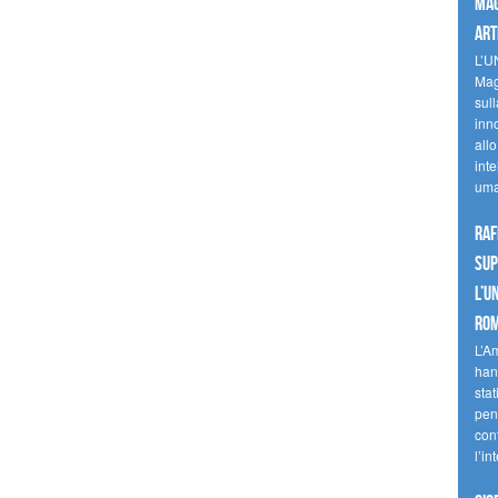
mag
art
L’U
Mag
sul
inn
allo
inte
uma
Raf
sup
l’U
Ro
L’A
han
stat
pen
con
l’in