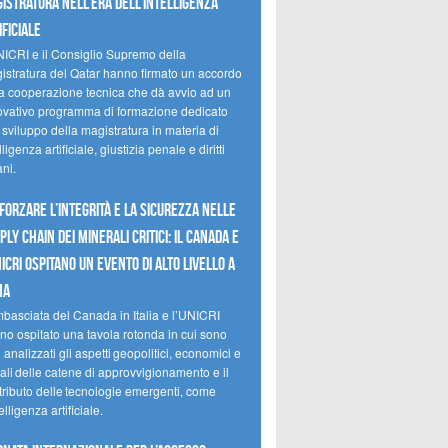
istratura nell’era dell’intelligenza
ificiale
NICRI e il Consiglio Supremo della
istratura del Qatar hanno firmato un accordo
la cooperazione tecnica che dà avvio ad un
ovativo programma di formazione dedicato
 sviluppo della magistratura in materia di
lligenza artificiale, giustizia penale e diritti
ni.
forzare l’integrità e la sicurezza nelle
ply chain dei minerali critici: il Canada e
NICRI ospitano un evento di alto livello a
ma
mbasciata del Canada in Italia e l’UNICRI
no ospitato una tavola rotonda in cui sono
i analizzati gli aspetti geopolitici, economici e
ali delle catene di approvvigionamento e il
tributo delle tecnologie emergenti, come
telligenza artificiale.