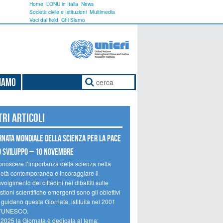
Home
L’ONU in Italia
News
Società civile e Istituzioni
Multimedia
Voci dal field
Chi Siamo
Siamo
tri articoli
rnata mondiale della scienza per la pace
o sviluppo – 10 novembre
onoscere l’importanza della scienza nella
ietà contemporanea e incoraggiare il
volgimento dei cittadini nei dibattiti sulle
tioni scientifiche emergenti sono gli obiettivi
 guidano questa Giornata, istituita nel 2001
l’UNESCO.
 2025 la Giornata è dedicata al tema: