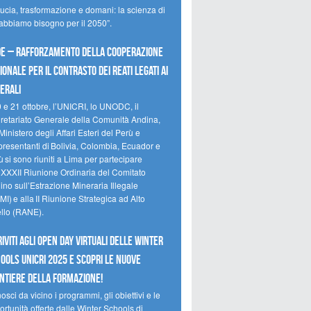
ducia, trasformazione e domani: la scienza di
 abbiamo bisogno per il 2050”.
e – Rafforzamento della cooperazione
ionale per il contrasto dei reati legati ai
erali
0 e 21 ottobre, l’UNICRI, lo UNODC, il
retariato Generale della Comunità Andina,
Ministero degli Affari Esteri del Perù e
presentanti di Bolivia, Colombia, Ecuador e
 si sono riuniti a Lima per partecipare
a XXXII Riunione Ordinaria del Comitato
no sull’Estrazione Mineraria Illegale
I) e alla II Riunione Strategica ad Alto
ello (RANE).
riviti agli Open Day Virtuali delle Winter
ools UNICRI 2025 e scopri le nuove
ntiere della formazione!
sci da vicino i programmi, gli obiettivi e le
rtunità offerte dalle Winter Schools di