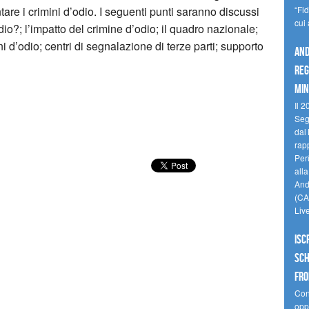
ontare i crimini d’odio. I seguenti punti saranno discussi
“Fi
cui
dio?; l’impatto del crimine d’odio; il quadro nazionale;
ni d’odio; centri di segnalazione di terze parti; supporto
And
reg
min
Il 2
Seg
dal 
rap
Perù
all
Andi
(CAM
Liv
Isc
Sch
fro
Cono
oppo