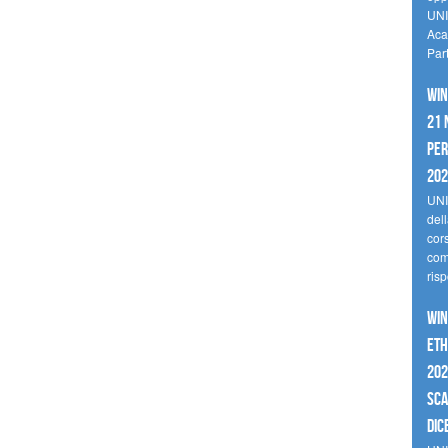
UNI
Aca
Par
Win
21 
per
20
UNI
del
cor
comp
risp
Win
Eth
202
sca
dic