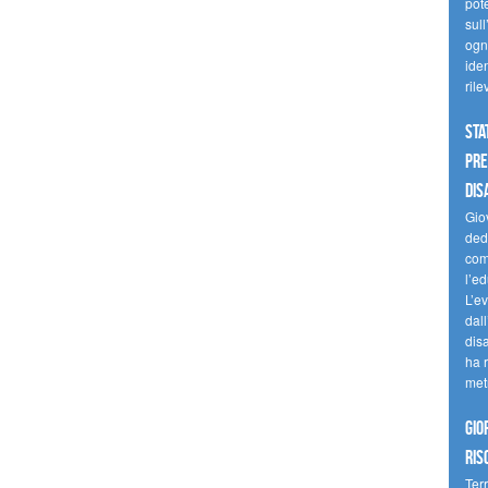
pote
sull
ogni
iden
ril
Sta
Pre
dis
Giov
dedi
come
l’ed
L’e
dal
dis
ha r
met
Gio
ris
Terr