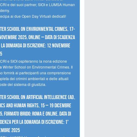
CRI e dei suoi partner, SIOI e LUMSA Human
demy.
tecipa ai due Open Day Virtuali dedicati!
ter School on Environmental Crimes, 17-
novembre 2025, Online – Data di scadenza
 la domanda di iscrizione: 12 novembre
25
CRI e SIOI ospiteranno la nona edizione
la Winter School on Environmental Crimes. Il
so fornirà ai partecipanti una comprensione
leta dei crimini ambientali e delle attuali
oste del sistema di giustizia.
ter School on Artificial Intelligence (AI),
ics and Human Rights, 15 – 19 dicembre
5, Formato Ibrido: Roma e online. Data di
denza per la domanda di iscrizione: 1°
embre 2025