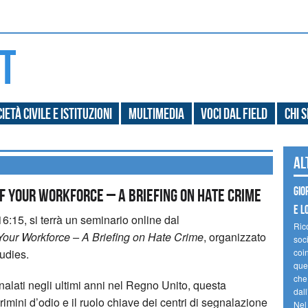
ietà civile e Istituzioni
Multimedia
Voci dal field
Chi 
Al
Gio
f Your Workforce – A Briefing on Hate Crime
e l
16:15, si terrà un seminario online dal
Ric
Your Workforce – A Briefing on Hate Crime
, organizzato
soc
tudies.
coin
ques
che
alati negli ultimi anni nel Regno Unito, questa
dal
imini d’odio e il ruolo chiave dei centri di segnalazione
Nel