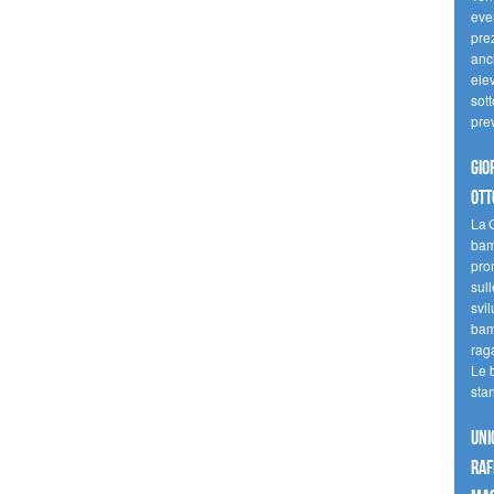
even
pre
anc
elev
sott
pre
Gio
ott
La G
bamb
pro
sull
svil
bam
raga
Le 
sta
UNI
raf