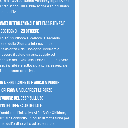
CRI e LUMSA Human Academy organizzano
inter School sulle sfide etiche e i diritti umani
’era dell’IA.
rnata internazionale dell’assistenza e
 sostegno – 29 ottobre
coledÌ 29 ottobre si celebra la seconda
zione della Giornata Internazionale
l’Assistenza e del Sostegno, dedicata a
onoscere il valore umano, sociale ed
nomico del lavoro assistenziale — un lavoro
so invisibile e sottovalutato, ma essenziale
il benessere collettivo.
ta a sfruttamento e abuso minorile:
NICRI forma a Bucarest le forze
l’ordine del CESP sull’uso
l’Intelligenza Artificiale
’ambito dell’iniziativa AI for Safer Children,
NICRI ha condotto un corso di formazione per
orze dell’ordine volto ad esplorare le