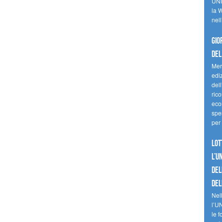
UNI
la W
nell
Gio
del
Mer
edi
del
ric
eco
spes
per 
Lot
l’U
del
del
Nell
l’U
le f