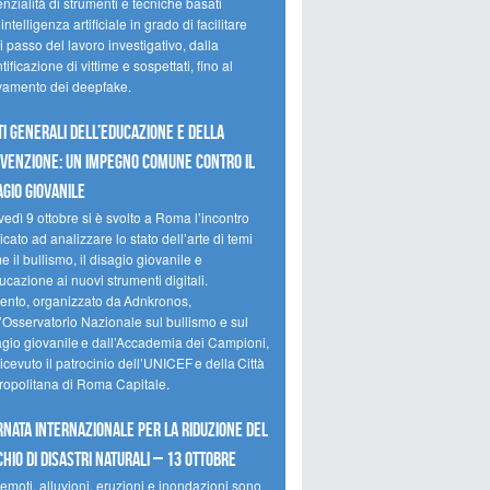
nzialità di strumenti e tecniche basati
’intelligenza artificiale in grado di facilitare
 passo del lavoro investigativo, dalla
tificazione di vittime e sospettati, fino al
evamento dei deepfake.
ti Generali dell’Educazione e della
venzione: un impegno comune contro il
agio giovanile
edì 9 ottobre si è svolto a Roma l’incontro
cato ad analizzare lo stato dell’arte di temi
 il bullismo, il disagio giovanile e
ucazione ai nuovi strumenti digitali.
vento, organizzato da Adnkronos,
l’Osservatorio Nazionale sul bullismo e sul
agio giovanile e dall’Accademia dei Campioni,
icevuto il patrocinio dell’UNICEF e della Città
ropolitana di Roma Capitale.
rnata internazionale per la riduzione del
chio di disastri naturali – 13 ottobre
emoti, alluvioni, eruzioni e inondazioni sono