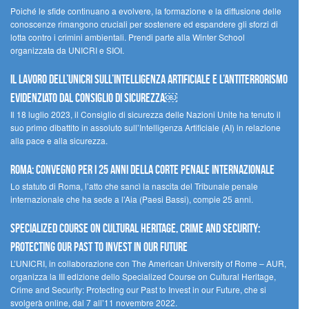
Poiché le sfide continuano a evolvere, la formazione e la diffusione delle
conoscenze rimangono cruciali per sostenere ed espandere gli sforzi di
lotta contro i crimini ambientali. Prendi parte alla Winter School
organizzata da UNICRI e SIOI.
Il lavoro dell’UNICRI sull’intelligenza artificiale e l’antiterrorismo
evidenziato dal Consiglio di Sicurezza￼
Il 18 luglio 2023, il Consiglio di sicurezza delle Nazioni Unite ha tenuto il
suo primo dibattito in assoluto sull’Intelligenza Artificiale (AI) in relazione
alla pace e alla sicurezza.
Roma: convegno per i 25 anni della Corte penale internazionale
Lo statuto di Roma, l’atto che sancì la nascita del Tribunale penale
internazionale che ha sede a l’Aia (Paesi Bassi), compie 25 anni.
Specialized Course on Cultural Heritage, Crime and Security:
Protecting our Past to Invest in our Future
L’UNICRI, in collaborazione con The American University of Rome – AUR,
organizza la III edizione dello Specialized Course on Cultural Heritage,
Crime and Security: Protecting our Past to Invest in our Future, che si
svolgerà online, dal 7 all’11 novembre 2022.