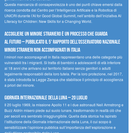
Questa mancanza di consapevolezza è uno dei punti chiave emersi dalla
ricerca condotta dal Centro per l’Intelligenza Artificale e la Robotica di
UNICRI durante l’AI for Good Global Summit, nell’ambito dell’iniziativa AI
Literacy for Children: New Skills for a Changing World.
Accogliere un minore straniero è un processo che guarda
al futuro – Pubblicato il 5° rapporto dell’Osservatorio Nazionale
Minori Stranieri Non Accompagnati in Italia
I minori non accompagnati in Italia rappresentano una delle categorie più
vulnerabili tra i migranti. Si tratta di bambini e adolescenti di età inferiore
ai 18 anni che arrivano sul territorio italiano senza genitori o adulti
legalmente responsabili della loro tutela. Per la loro protezione, nel 2017,
è stata introdotta la Legge Zampa che stabilisce il principio di accoglienza
a priori del minore.
Giornata Internazionale della Luna – 20 luglio
Il 20 luglio 1969, la missione Apollo 11 e i due astronauti Neil Armstrong e
Buzz Aldrin misero piede sul suolo lunare, trasformando in realtà ciò che
per secoli era sembrato irraggiungibile. Quella data storica ha ispirato
l’istituzione della Giornata internazionale della Luna, il cui scopo è
sensibilizzare l’opinione pubblica sull’importanza dell’esplorazione e
dell’utilizzo sostenibile della Luna.