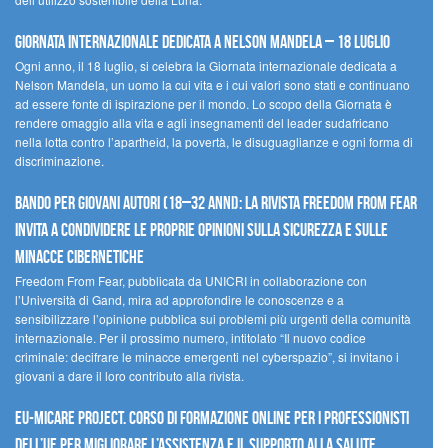
Giornata internazionale dedicata a Nelson Mandela – 18 luglio
Ogni anno, il 18 luglio, si celebra la Giornata internazionale dedicata a
Nelson Mandela, un uomo la cui vita e i cui valori sono stati e continuano
ad essere fonte di ispirazione per il mondo. Lo scopo della Giornata è
rendere omaggio alla vita e agli insegnamenti del leader sudafricano
nella lotta contro l’apartheid, la povertà, le disuguaglianze e ogni forma di
discriminazione.
Bando per giovani autori (18–32 anni): la Rivista Freedom From Fear
invita a condividere le proprie opinioni sulla sicurezza e sulle
minacce cibernetiche
Freedom From Fear, pubblicata da UNICRI in collaborazione con
l’Università di Gand, mira ad approfondire le conoscenze e a
sensibilizzare l’opinione pubblica sui problemi più urgenti della comunità
internazionale. Per il prossimo numero, intitolato “Il nuovo codice
criminale: decifrare le minacce emergenti nel cyberspazio”, si invitano i
giovani a dare il loro contributo alla rivista.
EU-MiCare Project. Corso di formazione online per i professionisti
dell’UE per migliorare l’assistenza e il supporto alla salute