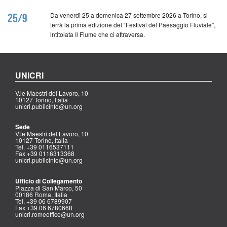
Da venerdì 25 a domenica 27 settembre 2026 a Torino, si
25/9
terrà la prima edizione del “Festival del Paesaggio Fluviale”,
intitolata Il Fiume che ci attraversa.
UNICRI
V.le Maestri del Lavoro, 10
10127 Torino, Italia
unicri.publicinfo@un.org
Sede
V.le Maestri del Lavoro, 10
10127 Torino, Italia
Tel. +39 0116537111
Fax +39 0116313368
unicri.publicinfo@un.org
Ufficio di Collegamento
Piazza di San Marco, 50
00186 Roma, Italia
Tel. +39 06 6789907
Fax +39 06 6780668
unicri.romeoffice@un.org