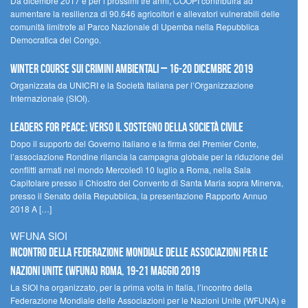
Da dicembre 2017 e per i prossimi tre anni, COOPI contribuirà ad
aumentare la resilienza di 90.646 agricoltori e allevatori vulnerabili delle
comunità limitrofe al Parco Nazionale di Upemba nella Repubblica
Democratica del Congo.
Winter Course sui Crimini Ambientali – 16-20 Dicembre 2019
Organizzata da UNICRI e la Società Italiana per l’Organizzazione
Internazionale (SIOI).
Leaders for peace: verso il sostegno della società civile
Dopo il supporto del Governo italiano e la firma del Premier Conte,
l’associazione Rondine rilancia la campagna globale per la riduzione dei
conflitti armati nel mondo Mercoledì 10 luglio a Roma, nella Sala
Capitolare presso il Chiostro del Convento di Santa Maria sopra Minerva,
presso il Senato della Repubblica, la presentazione Rapporto Annuo
2018 A […]
WFUNA SIOI
Incontro della Federazione Mondiale delle Associazioni per le
Nazioni Unite (WFUNA) Roma, 19-21 maggio 2019
La SIOI ha organizzato, per la prima volta in Italia, l’incontro della
Federazione Mondiale delle Associazioni per le Nazioni Unite (WFUNA) e