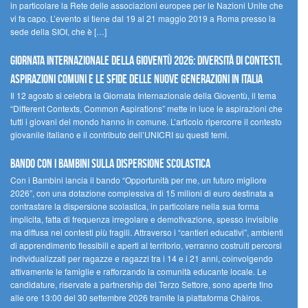
in particolare la Rete delle associazioni europee per le Nazioni Unite che
vi fa capo. L’evento si tiene dal 19 al 21 maggio 2019 a Roma presso la
sede della SIOI, che è […]
GIORNATA INTERNAZIONALE DELLA GIOVENTÙ 2026: DIVERSITÀ DI CONTESTI,
ASPIRAZIONI COMUNI E LE SFIDE DELLE NUOVE GENERAZIONI IN ITALIA
Il 12 agosto si celebra la Giornata Internazionale della Gioventù, il tema
“Different Contexts, Common Aspirations” mette in luce le aspirazioni che
tutti i giovani del mondo hanno in comune. L’articolo ripercorre il contesto
giovanile italiano e il contributo dell’UNICRI su questi temi.
Bando Con i Bambini sulla dispersione scolastica
Con i Bambini lancia il bando “Opportunità per me, un futuro migliore
2026”, con una dotazione complessiva di 15 milioni di euro destinata a
contrastare la dispersione scolastica, in particolare nella sua forma
implicita, fatta di frequenza irregolare e demotivazione, spesso invisibile
ma diffusa nei contesti più fragili. Attraverso i “cantieri educativi”, ambienti
di apprendimento flessibili e aperti al territorio, verranno costruiti percorsi
individualizzati per ragazze e ragazzi tra i 14 e i 21 anni, coinvolgendo
attivamente le famiglie e rafforzando la comunità educante locale. Le
candidature, riservate a partnership del Terzo Settore, sono aperte fino
alle ore 13:00 del 30 settembre 2026 tramite la piattaforma Chàiros.