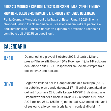
GIORNATA MONDIALE CONTRO LA TRATTA DI ESSERI UMANI 2026: LE NUOVE
FRONTIERE DELLO SFRUTTAMENTO E IL RUOLO STRATEGICO DELL’ITALIA
Per la Giornata Mondiale contro la Tratta di Esseri Umani 2026, il tema
“Trapped Behind the Scam” mette in luce il legame tra tratta di persone e
frodi informatiche. L’articolo ripercorre il quadro di protezione italiano e il
contributo dell’UNICRI su questi temi.
Calendario
Da martedì 6 a giovedì 8 ottobre 2026, si terrà a Milano,
6/10
presso l’Università Bocconi (Via Roentgen 1), la 14ª edizione
del Salone della CSR (Responsabilità Sociale d’Impresa) e
dell’Innovazione Sociale.
L’Agenzia Italiana per la Cooperazione allo Sviluppo (AICS)
30/9
ha pubblicato un bando da quasi 17 milioni di euro, attuativo
dell’art. 1, comma 287, della Legge 145/2018, destinato alle
Organizzazioni della Società Civile (OSC) iscritte all’Elenco
AICS (ex art. 26 L. 125/2014) per la realizzazione di interventi
di sostegno alle comunità cristiane in contesti di crisi […]