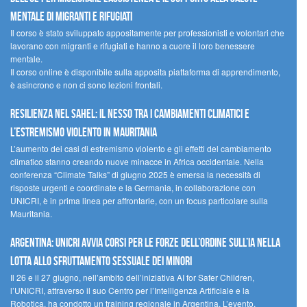
mentale di migranti e rifugiati
Il corso è stato sviluppato appositamente per professionisti e volontari che
lavorano con migranti e rifugiati e hanno a cuore il loro benessere
mentale.
Il corso online è disponibile sulla apposita piattaforma di apprendimento,
è asincrono e non ci sono lezioni frontali.
Resilienza nel Sahel: il nesso tra i cambiamenti climatici e
l’estremismo violento in Mauritania
L’aumento dei casi di estremismo violento e gli effetti del cambiamento
climatico stanno creando nuove minacce in Africa occidentale. Nella
conferenza “Climate Talks” di giugno 2025 è emersa la necessità di
risposte urgenti e coordinate e la Germania, in collaborazione con
UNICRI, è in prima linea per affrontarle, con un focus particolare sulla
Mauritania.
Argentina: UNICRI avvia corsi per le forze dell’ordine sull’IA nella
lotta allo sfruttamento sessuale dei minori
Il 26 e il 27 giugno, nell’ambito dell’iniziativa AI for Safer Children,
l’UNICRI, attraverso il suo Centro per l’Intelligenza Artificiale e la
Robotica, ha condotto un training regionale in Argentina. L’evento,