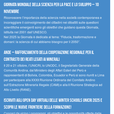
Giornata mondiale della scienza per la pace e lo sviluppo – 10
novembre
Riconoscere l’importanza della scienza nella società contemporanea e
incoraggiare il coinvolgimento dei cittadini nei dibattiti sulle questioni
scientifiche emergenti sono gli obiettivi che guidano questa Giornata,
istituita nel 2001 dall’UNESCO.
Nel 2025 la Giornata è dedicata al tema: “Fiducia, trasformazione e
domani: la scienza di cui abbiamo bisogno per il 2050”.
Ande – Rafforzamento della cooperazione regionale per il
contrasto dei reati legati ai minerali
Il 20 e 21 ottobre, l’UNICRI, lo UNODC, il Segretariato Generale della
Comunità Andina, dal Ministero degli Affari Esteri del Perù e
rappresentanti di Bolivia, Colombia, Ecuador e Perù si sono riuniti a Lima
per partecipare alla XXXII Riunione Ordinaria del Comitato Andino
sull’Estrazione Mineraria Illegale (CAMI) e alla II Riunione Strategica ad
Alto Livello (RANE).
Iscriviti agli Open Day Virtuali delle Winter Schools UNICRI 2025 e
scopri le nuove frontiere della formazione!
Conosci da vicino i programmi, gli obiettivi e le opportunità offerte dalle