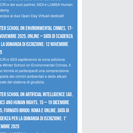
CRI e dei suoi partner, SIOI e LUMSA Human
demy.
tecipa ai due Open Day Virtuali dedicati!
ter School on Environmental Crimes, 17-
novembre 2025, Online – Data di scadenza
 la domanda di iscrizione: 12 novembre
25
CRI e SIOI ospiteranno la nona edizione
la Winter School on Environmental Crimes. Il
so fornirà ai partecipanti una comprensione
leta dei crimini ambientali e delle attuali
oste del sistema di giustizia.
ter School on Artificial Intelligence (AI),
ics and Human Rights, 15 – 19 dicembre
5, Formato Ibrido: Roma e online. Data di
denza per la domanda di iscrizione: 1°
embre 2025