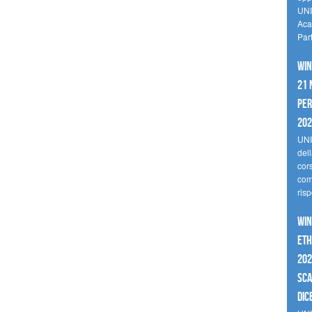
UNI
Aca
Par
Win
21 
per
20
UNI
del
cor
comp
risp
Win
Eth
202
sca
dic