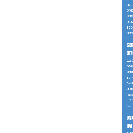
even
pre
anc
elev
sott
pre
Gio
ott
La G
bamb
pro
sull
svil
bam
raga
Le 
sta
UNI
raf