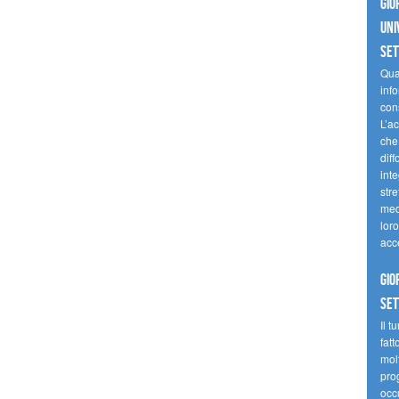
Gio
uni
se
Quan
inf
con
L’ac
che 
diff
inte
stre
med
loro
acc
Gio
se
Il t
fatt
molt
prog
occ