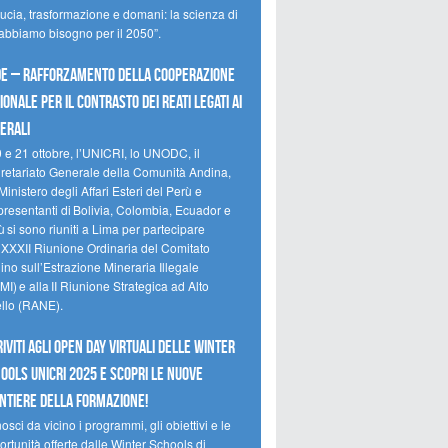
ducia, trasformazione e domani: la scienza di
 abbiamo bisogno per il 2050”.
e – Rafforzamento della cooperazione
ionale per il contrasto dei reati legati ai
erali
0 e 21 ottobre, l’UNICRI, lo UNODC, il
retariato Generale della Comunità Andina,
Ministero degli Affari Esteri del Perù e
presentanti di Bolivia, Colombia, Ecuador e
 si sono riuniti a Lima per partecipare
a XXXII Riunione Ordinaria del Comitato
no sull’Estrazione Mineraria Illegale
I) e alla II Riunione Strategica ad Alto
ello (RANE).
riviti agli Open Day Virtuali delle Winter
ools UNICRI 2025 e scopri le nuove
ntiere della formazione!
sci da vicino i programmi, gli obiettivi e le
rtunità offerte dalle Winter Schools di