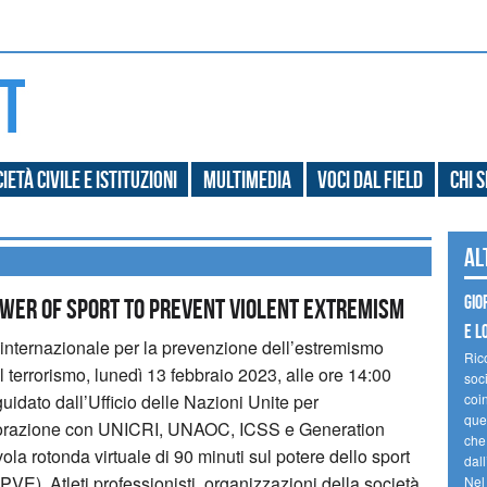
ietà civile e Istituzioni
Multimedia
Voci dal field
Chi 
Al
Gio
wer of Sport to Prevent Violent Extremism
e l
nternazionale per la prevenzione dell’estremismo
Ric
 terrorismo, lunedì 13 febbraio 2023, alle ore 14:00
soc
idato dall’Ufficio delle Nazioni Unite per
coin
ques
aborazione con UNICRI, UNAOC, ICSS e Generation
che
a rotonda virtuale di 90 minuti sul potere dello sport
dal
 (PVE).
Atleti professionisti, organizzazioni della società
Nel