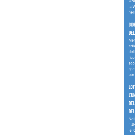
UNI
la W
nell
Gio
del
Mer
edi
del
ric
eco
spes
per 
Lot
l’U
del
del
Nell
l’U
le f