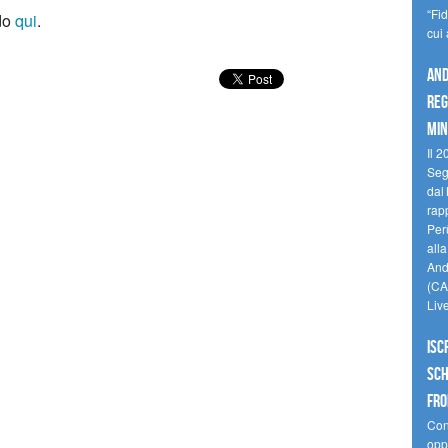
“Fi
ndo
qui
.
cui
And
reg
min
Il 2
Seg
dal 
rap
Perù
all
Andi
(CAM
Liv
Isc
Sch
fro
Cono
oppo