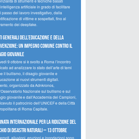
nzialità di strumenti e tecniche basati
’intelligenza artificiale in grado di facilitare
 passo del lavoro investigativo, dalla
tificazione di vittime e sospettati, fino al
evamento dei deepfake.
ti Generali dell’Educazione e della
venzione: un impegno comune contro il
agio giovanile
edì 9 ottobre si è svolto a Roma l’incontro
cato ad analizzare lo stato dell’arte di temi
 il bullismo, il disagio giovanile e
ucazione ai nuovi strumenti digitali.
vento, organizzato da Adnkronos,
l’Osservatorio Nazionale sul bullismo e sul
agio giovanile e dall’Accademia dei Campioni,
icevuto il patrocinio dell’UNICEF e della Città
ropolitana di Roma Capitale.
rnata internazionale per la riduzione del
chio di disastri naturali – 13 ottobre
emoti, alluvioni, eruzioni e inondazioni sono