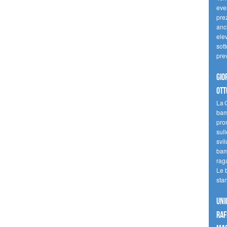
even
pre
anc
elev
sott
pre
Gio
ott
La G
bamb
pro
sull
svil
bam
raga
Le 
sta
UNI
raf