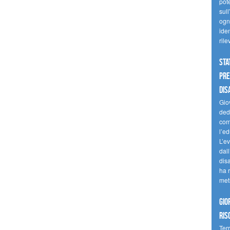
pote
sull
ogni
iden
ril
Sta
Pre
dis
Giov
dedi
come
l’ed
L’e
dal
dis
ha r
met
Gio
ris
Terr