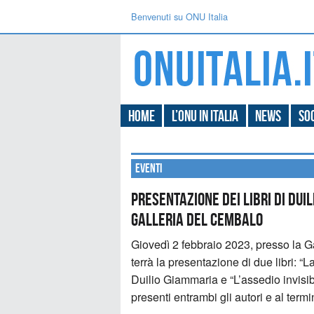
Benvenuti su ONU Italia
Home
L’ONU in Italia
News
Soc
Eventi
Presentazione dei libri di Dui
Galleria del Cembalo
Giovedì 2 febbraio 2023, presso la 
terrà la presentazione di due libri: “
Duilio Giammaria e “L’assedio invisi
presenti entrambi gli autori e al termi