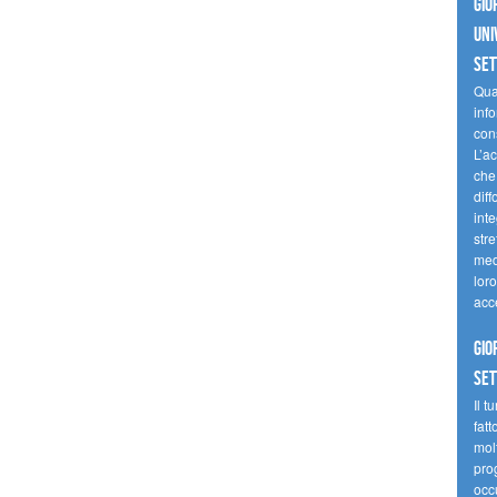
Gio
uni
se
Quan
inf
con
L’ac
che 
diff
inte
stre
med
loro
acc
Gio
se
Il t
fatt
molt
prog
occ