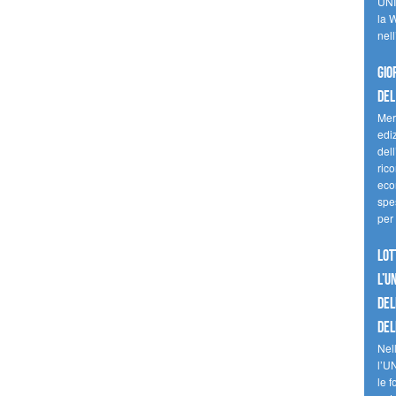
UNI
la W
nell
Gio
del
Mer
edi
del
ric
eco
spes
per 
Lot
l’U
del
del
Nell
l’U
le f