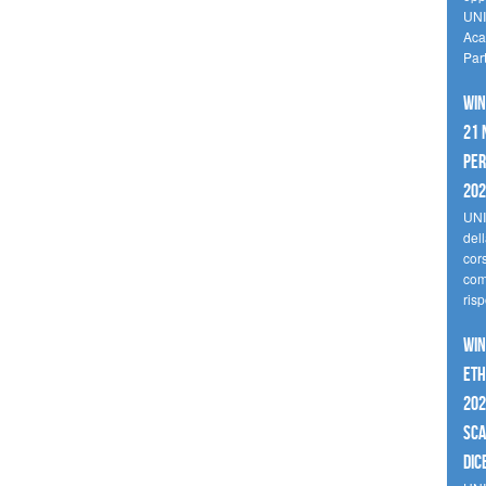
UNI
Aca
Par
Win
21 
per
20
UNI
del
cor
comp
risp
Win
Eth
202
sca
dic