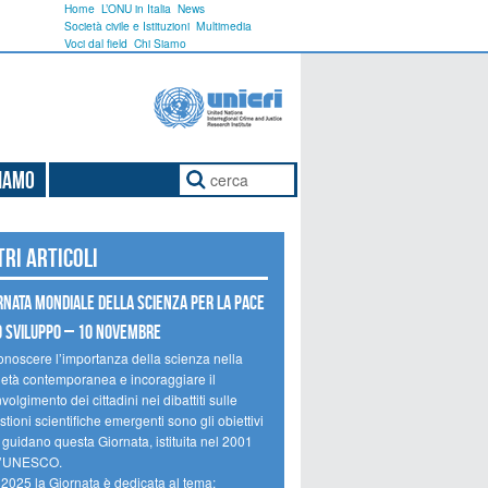
Home
L’ONU in Italia
News
Società civile e Istituzioni
Multimedia
Voci dal field
Chi Siamo
Siamo
tri articoli
rnata mondiale della scienza per la pace
o sviluppo – 10 novembre
onoscere l’importanza della scienza nella
ietà contemporanea e incoraggiare il
volgimento dei cittadini nei dibattiti sulle
tioni scientifiche emergenti sono gli obiettivi
 guidano questa Giornata, istituita nel 2001
l’UNESCO.
 2025 la Giornata è dedicata al tema: