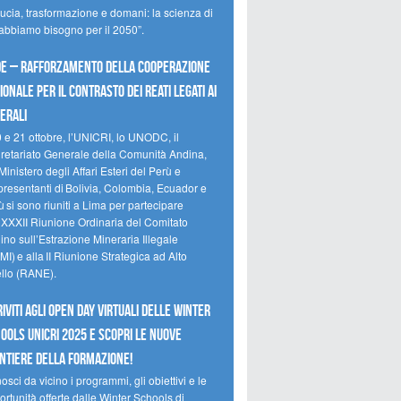
ducia, trasformazione e domani: la scienza di
 abbiamo bisogno per il 2050”.
e – Rafforzamento della cooperazione
ionale per il contrasto dei reati legati ai
erali
0 e 21 ottobre, l’UNICRI, lo UNODC, il
retariato Generale della Comunità Andina,
Ministero degli Affari Esteri del Perù e
presentanti di Bolivia, Colombia, Ecuador e
 si sono riuniti a Lima per partecipare
a XXXII Riunione Ordinaria del Comitato
no sull’Estrazione Mineraria Illegale
I) e alla II Riunione Strategica ad Alto
ello (RANE).
riviti agli Open Day Virtuali delle Winter
ools UNICRI 2025 e scopri le nuove
ntiere della formazione!
sci da vicino i programmi, gli obiettivi e le
rtunità offerte dalle Winter Schools di