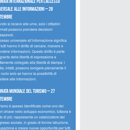
rnata internazionale per l’accesso
versale alle informazioni – 28
ttembre
do si recano alle urne, solo i cittadini
ormati possono prendere decisioni
sapevoli.
cesso universale all’informazione significa
tutti hanno il diritto di cercare, ricevere e
ondere informazioni. Questo diritto è parte
grante della libertà di espressione e
ttamente collegato alla libertà di stampa: i
ia, infatti, possono svolgere pienamente il
 ruolo solo se hanno la possibilità di
edere alle informazioni.
rnata mondiale del turismo – 27
ttembre
urismo è spesso identificato come uno dei
ori chiave nello sviluppo economico, tuttavia è
o di più: rappresenta un catalizzatore del
resso sociale, in grado di fornire istruzione,
upazione e creare nuove opportunità per tutti.