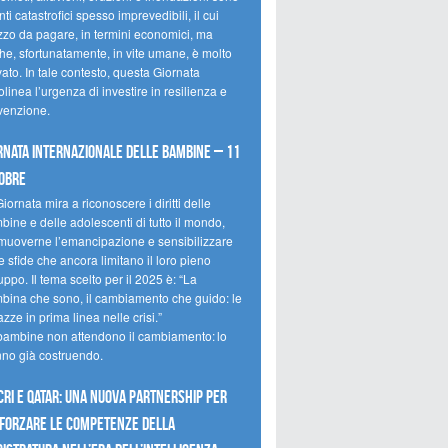
ti catastrofici spesso imprevedibili, il cui
zzo da pagare, in termini economici, ma
he, sfortunatamente, in vite umane, è molto
ato. In tale contesto, questa Giornata
olinea l’urgenza di investire in resilienza e
venzione.
rnata internazionale delle bambine – 11
obre
iornata mira a riconoscere i diritti delle
ine e delle adolescenti di tutto il mondo,
muoverne l’emancipazione e sensibilizzare
e sfide che ancora limitano il loro pieno
uppo. Il tema scelto per il 2025 è: “La
bina che sono, il cambiamento che guido: le
zze in prima linea nelle crisi.”
bambine non attendono il cambiamento: lo
nno già costruendo.
CRI e Qatar: una nuova partnership per
forzare le competenze della