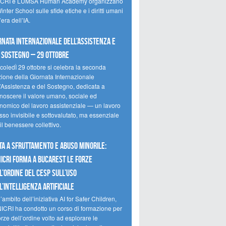
CRI e LUMSA Human Academy organizzano
inter School sulle sfide etiche e i diritti umani
’era dell’IA.
rnata internazionale dell’assistenza e
 sostegno – 29 ottobre
coledÌ 29 ottobre si celebra la seconda
zione della Giornata Internazionale
l’Assistenza e del Sostegno, dedicata a
onoscere il valore umano, sociale ed
nomico del lavoro assistenziale — un lavoro
so invisibile e sottovalutato, ma essenziale
il benessere collettivo.
ta a sfruttamento e abuso minorile:
NICRI forma a Bucarest le forze
l’ordine del CESP sull’uso
l’Intelligenza Artificiale
’ambito dell’iniziativa AI for Safer Children,
NICRI ha condotto un corso di formazione per
orze dell’ordine volto ad esplorare le