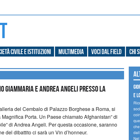
ietà civile e Istituzioni
Multimedia
Voci dal field
Chi 
Al
Gio
lio Giammaria e Andrea Angeli presso la
e l
Ric
Galleria del Cembalo di Palazzo Borghese a Roma, si
soc
coin
La Magnifica Porta.
Un Paese chiamato Afghanistan” di
ques
bile” di Andrea Angeli. Per questa occasione, saranno
che
ne del dibattito ci sarà un Vin d’honneur.
dal
Nel