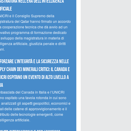
istratura nell’era dell’intelligenza
ificiale
NICRI e il Consiglio Supremo della
istratura del Qatar hanno firmato un accordo
la cooperazione tecnica che dà avvio ad un
ovativo programma di formazione dedicato
 sviluppo della magistratura in materia di
lligenza artificiale, giustizia penale e diritti
ni.
forzare l’integrità e la sicurezza nelle
ply chain dei minerali critici: il Canada e
NICRI ospitano un evento di alto livello a
ma
mbasciata del Canada in Italia e l’UNICRI
no ospitato una tavola rotonda in cui sono
i analizzati gli aspetti geopolitici, economici e
ali delle catene di approvvigionamento e il
tributo delle tecnologie emergenti, come
telligenza artificiale.