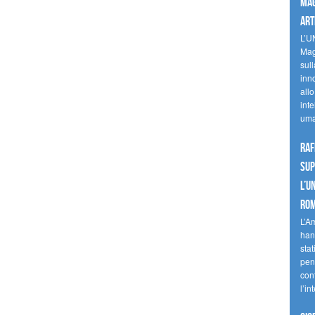
mag
art
L’U
Mag
sul
inn
allo
inte
uma
Raf
sup
l’U
Ro
L’A
han
stat
pen
con
l’in