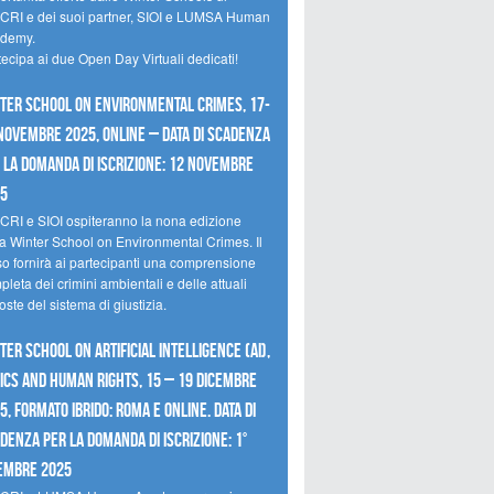
CRI e dei suoi partner, SIOI e LUMSA Human
demy.
tecipa ai due Open Day Virtuali dedicati!
ter School on Environmental Crimes, 17-
novembre 2025, Online – Data di scadenza
 la domanda di iscrizione: 12 novembre
25
CRI e SIOI ospiteranno la nona edizione
la Winter School on Environmental Crimes. Il
so fornirà ai partecipanti una comprensione
leta dei crimini ambientali e delle attuali
oste del sistema di giustizia.
ter School on Artificial Intelligence (AI),
ics and Human Rights, 15 – 19 dicembre
5, Formato Ibrido: Roma e online. Data di
denza per la domanda di iscrizione: 1°
embre 2025