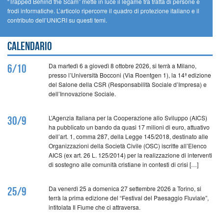
“Trapped Behind the Scam” mette in luce il legame tra tratta di persone e
frodi informatiche. L’articolo ripercorre il quadro di protezione italiano e il
contributo dell’UNICRI su questi temi.
Calendario
Da martedì 6 a giovedì 8 ottobre 2026, si terrà a Milano,
6/10
presso l’Università Bocconi (Via Roentgen 1), la 14ª edizione
del Salone della CSR (Responsabilità Sociale d’Impresa) e
dell’Innovazione Sociale.
L’Agenzia Italiana per la Cooperazione allo Sviluppo (AICS)
30/9
ha pubblicato un bando da quasi 17 milioni di euro, attuativo
dell’art. 1, comma 287, della Legge 145/2018, destinato alle
Organizzazioni della Società Civile (OSC) iscritte all’Elenco
AICS (ex art. 26 L. 125/2014) per la realizzazione di interventi
di sostegno alle comunità cristiane in contesti di crisi […]
Da venerdì 25 a domenica 27 settembre 2026 a Torino, si
25/9
terrà la prima edizione del “Festival del Paesaggio Fluviale”,
intitolata Il Fiume che ci attraversa.