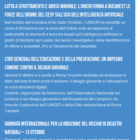
Lotta a sfruttamento e abuso minorile: l’UNICRI forma a Bucarest le
forze dell’ordine del CESP sull’uso dell’Intelligenza Artificiale
Nell’ambito dell’iniziativa AI for Safer Children, l’UNICRI ha condotto un
corso di formazione per le forze dell’ordine volto ad esplorare le
potenzialità di strumenti e tecniche basati sull’intelligenza artificiale in
grado di facilitare ogni passo del lavoro investigativo, dalla identificazione
di vittime e sospettati, fino al rilevamento dei deepfake.
Stati Generali dell’Educazione e della Prevenzione: un impegno
comune contro il disagio giovanile
Giovedì 9 ottobre si è svolto a Roma l’incontro dedicato ad analizzare lo
stato dell’arte di temi come il bullismo, il disagio giovanile e l’educazione
ai nuovi strumenti digitali.
L’evento, organizzato da Adnkronos, dall’Osservatorio Nazionale sul
bullismo e sul disagio giovanile e dall’Accademia dei Campioni, ha
ricevuto il patrocinio dell’UNICEF e della Città metropolitana di Roma
Capitale.
Giornata internazionale per la riduzione del rischio di disastri
naturali – 13 ottobre
Terremoti, alluvioni, eruzioni e inondazioni sono eventi catastrofici spesso