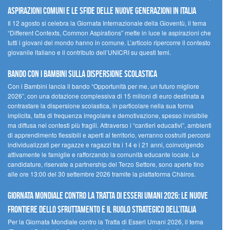
ASPIRAZIONI COMUNI E LE SFIDE DELLE NUOVE GENERAZIONI IN ITALIA
Il 12 agosto si celebra la Giornata Internazionale della Gioventù, il tema
“Different Contexts, Common Aspirations” mette in luce le aspirazioni che
tutti i giovani del mondo hanno in comune. L’articolo ripercorre il contesto
giovanile italiano e il contributo dell’UNICRI su questi temi.
Bando Con i Bambini sulla dispersione scolastica
Con i Bambini lancia il bando “Opportunità per me, un futuro migliore
2026”, con una dotazione complessiva di 15 milioni di euro destinata a
contrastare la dispersione scolastica, in particolare nella sua forma
implicita, fatta di frequenza irregolare e demotivazione, spesso invisibile
ma diffusa nei contesti più fragili. Attraverso i “cantieri educativi”, ambienti
di apprendimento flessibili e aperti al territorio, verranno costruiti percorsi
individualizzati per ragazze e ragazzi tra i 14 e i 21 anni, coinvolgendo
attivamente le famiglie e rafforzando la comunità educante locale. Le
candidature, riservate a partnership del Terzo Settore, sono aperte fino
alle ore 13:00 del 30 settembre 2026 tramite la piattaforma Chàiros.
GIORNATA MONDIALE CONTRO LA TRATTA DI ESSERI UMANI 2026: LE NUOVE
FRONTIERE DELLO SFRUTTAMENTO E IL RUOLO STRATEGICO DELL’ITALIA
Per la Giornata Mondiale contro la Tratta di Esseri Umani 2026, il tema