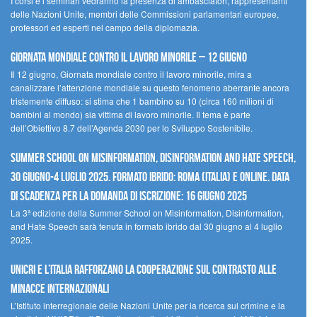
I corsi e i seminari vedranno la presenza di ambasciatori, rappresentanti
delle Nazioni Unite, membri delle Commissioni parlamentari europee,
professori ed esperti nel campo della diplomazia.
Giornata mondiale contro il lavoro minorile – 12 giugno
Il 12 giugno, Giornata mondiale contro il lavoro minorile, mira a
canalizzare l’attenzione mondiale su questo fenomeno aberrante ancora
tristemente diffuso: si stima che 1 bambino su 10 (circa 160 milioni di
bambini al mondo) sia vittima di lavoro minorile. Il tema è parte
dell’Obiettivo 8.7 dell’Agenda 2030 per lo Sviluppo Sostenibile.
Summer School on Misinformation, Disinformation and Hate Speech,
30 giugno-4 luglio 2025. Formato ibrido: Roma (Italia) e online. Data
di scadenza per la domanda di iscrizione: 16 giugno 2025
La 3ª edizione della Summer School on Misinformation, Disinformation,
and Hate Speech sarà tenuta in formato ibrido dal 30 giugno al 4 luglio
2025.
UNICRI e l’Italia rafforzano la cooperazione sul contrasto alle
minacce internazionali
L’Istituto interregionale delle Nazioni Unite per la ricerca sul crimine e la