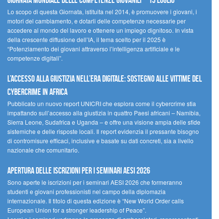
Giornata Mondiale delle Competenze Giovanili – 15 luglio
Lo scopo di questa Giornata, istituita nel 2014, è promuovere i giovani, i
motori del cambiamento, e dotarli delle competenze necessarie per
accedere al mondo del lavoro e ottenere un impiego dignitoso. In vista
della crescente diffusione dell’IA, il tema scelto per il 2025 è
“Potenziamento dei giovani attraverso l’intelligenza artificiale e le
competenze digitali”.
L’accesso alla giustizia nell’era digitale: sostegno alle vittime del
cybercrime in Africa
Pubblicato un nuovo report UNICRI che esplora come il cybercrime stia
impattando sull’accesso alla giustizia in quattro Paesi africani – Namibia,
Sierra Leone, Sudafrica e Uganda – e offre una visione ampia delle sfide
sistemiche e delle risposte locali. Il report evidenzia il pressante bisogno
di contromisure efficaci, inclusive e basate su dati concreti, sia a livello
nazionale che comunitario.
Apertura delle iscrizioni per i seminari AESI 2026
Sono aperte le iscrizioni per i seminari AESI 2026 che formeranno
studenti e giovani professionisti nel campo della diplomazia
internazionale. Il titolo di questa edizione è “New World Order calls
European Union for a stronger leadership of Peace”.