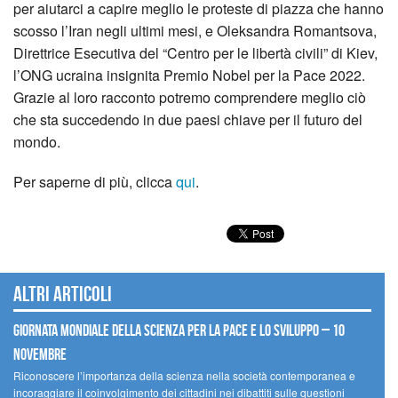
per aiutarci a capire meglio le proteste di piazza che hanno
scosso l’Iran negli ultimi mesi, e Oleksandra Romantsova,
Direttrice Esecutiva del “Centro per le libertà civili” di Kiev,
l’ONG ucraina insignita Premio Nobel per la Pace 2022.
Grazie al loro racconto potremo comprendere meglio ciò
che sta succedendo in due paesi chiave per il futuro del
mondo.
Per saperne di più, clicca
qui
.
Altri articoli
Giornata mondiale della scienza per la pace e lo sviluppo – 10
novembre
Riconoscere l’importanza della scienza nella società contemporanea e
incoraggiare il coinvolgimento dei cittadini nei dibattiti sulle questioni