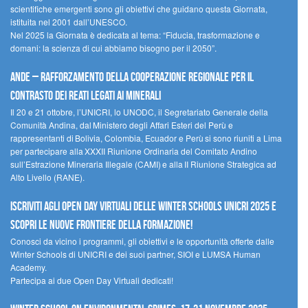
scientifiche emergenti sono gli obiettivi che guidano questa Giornata,
istituita nel 2001 dall’UNESCO.
Nel 2025 la Giornata è dedicata al tema: “Fiducia, trasformazione e
domani: la scienza di cui abbiamo bisogno per il 2050”.
Ande – Rafforzamento della cooperazione regionale per il
contrasto dei reati legati ai minerali
Il 20 e 21 ottobre, l’UNICRI, lo UNODC, il Segretariato Generale della
Comunità Andina, dal Ministero degli Affari Esteri del Perù e
rappresentanti di Bolivia, Colombia, Ecuador e Perù si sono riuniti a Lima
per partecipare alla XXXII Riunione Ordinaria del Comitato Andino
sull’Estrazione Mineraria Illegale (CAMI) e alla II Riunione Strategica ad
Alto Livello (RANE).
Iscriviti agli Open Day Virtuali delle Winter Schools UNICRI 2025 e
scopri le nuove frontiere della formazione!
Conosci da vicino i programmi, gli obiettivi e le opportunità offerte dalle
Winter Schools di UNICRI e dei suoi partner, SIOI e LUMSA Human
Academy.
Partecipa ai due Open Day Virtuali dedicati!