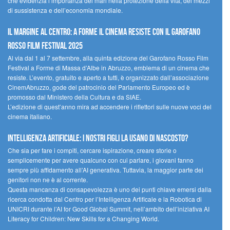
che evidenzia l’importanza dei mari nella protezione della vita, dei mezzi
di sussistenza e dell’economia mondiale.
Il margine al centro: a Forme il cinema resiste con il Garofano
Rosso Film Festival 2025
Al via dal 1 al 7 settembre, alla quinta edizione del Garofano Rosso Film
Festival a Forme di Massa d’Albe in Abruzzo, emblema di un cinema che
resiste. L’evento, gratuito e aperto a tutti, è organizzato dall’associazione
CinemAbruzzo, gode del patrocinio del Parlamento Europeo ed è
promosso dal Ministero della Cultura e da SIAE.
L’edizione di quest’anno mira ad accendere i riflettori sulle nuove voci del
cinema italiano.
Intelligenza artificiale: i nostri figli la usano di nascosto?
Che sia per fare i compiti, cercare ispirazione, creare storie o
semplicemente per avere qualcuno con cui parlare, i giovani fanno
sempre più affidamento all’AI generativa. Tuttavia, la maggior parte dei
genitori non ne è al corrente.
Questa mancanza di consapevolezza è uno dei punti chiave emersi dalla
ricerca condotta dal Centro per l’Intelligenza Artificale e la Robotica di
UNICRI durante l’AI for Good Global Summit, nell’ambito dell’iniziativa AI
Literacy for Children: New Skills for a Changing World.