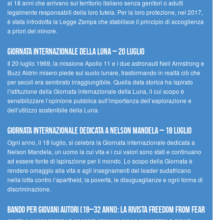
ai 18 anni che arrivano sul territorio italiano senza genitori o adulti
legalmente responsabili della loro tutela. Per la loro protezione, nel 2017,
è stata introdotta la Legge Zampa che stabilisce il principio di accoglienza
a priori del minore.
Giornata Internazionale della Luna – 20 luglio
Il 20 luglio 1969, la missione Apollo 11 e i due astronauti Neil Armstrong e
Buzz Aldrin misero piede sul suolo lunare, trasformando in realtà ciò che
per secoli era sembrato irraggiungibile. Quella data storica ha ispirato
l’istituzione della Giornata internazionale della Luna, il cui scopo è
sensibilizzare l’opinione pubblica sull’importanza dell’esplorazione e
dell’utilizzo sostenibile della Luna.
Giornata internazionale dedicata a Nelson Mandela – 18 luglio
Ogni anno, il 18 luglio, si celebra la Giornata internazionale dedicata a
Nelson Mandela, un uomo la cui vita e i cui valori sono stati e continuano
ad essere fonte di ispirazione per il mondo. Lo scopo della Giornata è
rendere omaggio alla vita e agli insegnamenti del leader sudafricano
nella lotta contro l’apartheid, la povertà, le disuguaglianze e ogni forma di
discriminazione.
Bando per giovani autori (18–32 anni): la Rivista Freedom From Fear