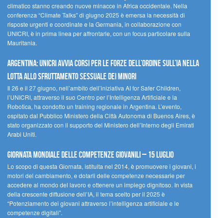
climatico stanno creando nuove minacce in Africa occidentale. Nella
conferenza “Climate Talks” di giugno 2025 è emersa la necessità di
risposte urgenti e coordinate e la Germania, in collaborazione con
UNICRI, è in prima linea per affrontarle, con un focus particolare sulla
Mauritania.
Argentina: UNICRI avvia corsi per le forze dell’ordine sull’IA nella
lotta allo sfruttamento sessuale dei minori
Il 26 e il 27 giugno, nell’ambito dell’iniziativa AI for Safer Children,
l’UNICRI, attraverso il suo Centro per l’Intelligenza Artificiale e la
Robotica, ha condotto un training regionale in Argentina. L’evento,
ospitato dal Pubblico Ministero della Città Autonoma di Buenos Aires, è
stato organizzato con il supporto del Ministero dell’Interno degli Emirati
Arabi Uniti.
Giornata Mondiale delle Competenze Giovanili – 15 luglio
Lo scopo di questa Giornata, istituita nel 2014, è promuovere i giovani, i
motori del cambiamento, e dotarli delle competenze necessarie per
accedere al mondo del lavoro e ottenere un impiego dignitoso. In vista
della crescente diffusione dell’IA, il tema scelto per il 2025 è
“Potenziamento dei giovani attraverso l’intelligenza artificiale e le
competenze digitali”.