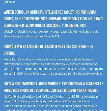
giustizia.
Winter School on Artificial Intelligence (AI), Ethics and Human
Rights, 15 – 19 dicembre 2025, Formato Ibrido: Roma e online. Data di
scadenza per la domanda di iscrizione: 1° dicembre 2025
UNICRI e LUMSA Human Academy organizzano la Winter School sulle
sfide etiche e i diritti umani nell’era dell’IA.
Giornata internazionale dell’assistenza e del sostegno – 29
ottobre
MercoledÌ 29 ottobre si celebra la seconda edizione della Giornata
Internazionale dell’Assistenza e del Sostegno, dedicata a riconoscere il
valore umano, sociale ed economico del lavoro assistenziale — un lavoro
spesso invisibile e sottovalutato, ma essenziale per il benessere collettivo.
Lotta a sfruttamento e abuso minorile: l’UNICRI forma a Bucarest le
forze dell’ordine del CESP sull’uso dell’Intelligenza Artificiale
Nell’ambito dell’iniziativa AI for Safer Children, l’UNICRI ha condotto un
corso di formazione per le forze dell’ordine volto ad esplorare le
potenzialità di strumenti e tecniche basati sull’intelligenza artificiale in
grado di facilitare ogni passo del lavoro investigativo, dalla identificazione