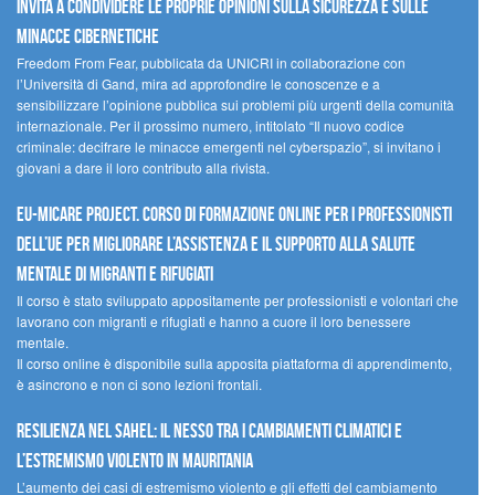
invita a condividere le proprie opinioni sulla sicurezza e sulle
minacce cibernetiche
Freedom From Fear, pubblicata da UNICRI in collaborazione con
l’Università di Gand, mira ad approfondire le conoscenze e a
sensibilizzare l’opinione pubblica sui problemi più urgenti della comunità
internazionale. Per il prossimo numero, intitolato “Il nuovo codice
criminale: decifrare le minacce emergenti nel cyberspazio”, si invitano i
giovani a dare il loro contributo alla rivista.
EU-MiCare Project. Corso di formazione online per i professionisti
dell’UE per migliorare l’assistenza e il supporto alla salute
mentale di migranti e rifugiati
Il corso è stato sviluppato appositamente per professionisti e volontari che
lavorano con migranti e rifugiati e hanno a cuore il loro benessere
mentale.
Il corso online è disponibile sulla apposita piattaforma di apprendimento,
è asincrono e non ci sono lezioni frontali.
Resilienza nel Sahel: il nesso tra i cambiamenti climatici e
l’estremismo violento in Mauritania
L’aumento dei casi di estremismo violento e gli effetti del cambiamento