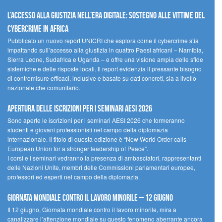
L’accesso alla giustizia nell’era digitale: sostegno alle vittime del
cybercrime in Africa
Pubblicato un nuovo report UNICRI che esplora come il cybercrime stia
impattando sull’accesso alla giustizia in quattro Paesi africani – Namibia,
Sierra Leone, Sudafrica e Uganda – e offre una visione ampia delle sfide
sistemiche e delle risposte locali. Il report evidenzia il pressante bisogno
di contromisure efficaci, inclusive e basate su dati concreti, sia a livello
nazionale che comunitario.
Apertura delle iscrizioni per i seminari AESI 2026
Sono aperte le iscrizioni per i seminari AESI 2026 che formeranno
studenti e giovani professionisti nel campo della diplomazia
internazionale. Il titolo di questa edizione è “New World Order calls
European Union for a stronger leadership of Peace”.
I corsi e i seminari vedranno la presenza di ambasciatori, rappresentanti
delle Nazioni Unite, membri delle Commissioni parlamentari europee,
professori ed esperti nel campo della diplomazia.
Giornata mondiale contro il lavoro minorile – 12 giugno
Il 12 giugno, Giornata mondiale contro il lavoro minorile, mira a
canalizzare l’attenzione mondiale su questo fenomeno aberrante ancora