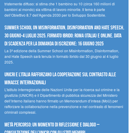
tristemente diffuso: si stima che 1 bambino su 10 (circa 160 milioni di
bambini al mondo) sia vittima di lavoro minorile. Il tema è parte
dell’Obiettivo 8.7 dell’Agenda 2030 per lo Sviluppo Sostenibile.
Summer School on Misinformation, Disinformation and Hate Speech,
30 giugno-4 luglio 2025. Formato ibrido: Roma (Italia) e online. Data
di scadenza per la domanda di iscrizione: 16 giugno 2025
La 3ª edizione della Summer School on Misinformation, Disinformation,
and Hate Speech sarà tenuta in formato ibrido dal 30 giugno al 4 luglio
2025.
UNICRI e l’Italia rafforzano la cooperazione sul contrasto alle
minacce internazionali
L’Istituto interregionale delle Nazioni Unite per la ricerca sul crimine e la
giustizia (UNICRI) e il Dipartimento di pubblica sicurezza del Ministero
dell’Interno italiano hanno firmato un Memorandum d’intesa (MoU) per
rafforzare la collaborazione nella prevenzione e nel contrasto di fenomeni
criminali complessi.
Metà percorso: un momento di riflessione e dialogo –
Consultazione dell’UNICRI con gli Stati membri