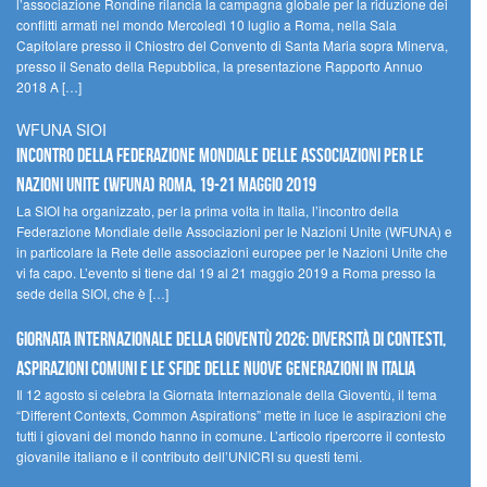
l’associazione Rondine rilancia la campagna globale per la riduzione dei
conflitti armati nel mondo Mercoledì 10 luglio a Roma, nella Sala
Capitolare presso il Chiostro del Convento di Santa Maria sopra Minerva,
presso il Senato della Repubblica, la presentazione Rapporto Annuo
2018 A […]
WFUNA SIOI
Incontro della Federazione Mondiale delle Associazioni per le
Nazioni Unite (WFUNA) Roma, 19-21 maggio 2019
La SIOI ha organizzato, per la prima volta in Italia, l’incontro della
Federazione Mondiale delle Associazioni per le Nazioni Unite (WFUNA) e
in particolare la Rete delle associazioni europee per le Nazioni Unite che
vi fa capo. L’evento si tiene dal 19 al 21 maggio 2019 a Roma presso la
sede della SIOI, che è […]
GIORNATA INTERNAZIONALE DELLA GIOVENTÙ 2026: DIVERSITÀ DI CONTESTI,
ASPIRAZIONI COMUNI E LE SFIDE DELLE NUOVE GENERAZIONI IN ITALIA
Il 12 agosto si celebra la Giornata Internazionale della Gioventù, il tema
“Different Contexts, Common Aspirations” mette in luce le aspirazioni che
tutti i giovani del mondo hanno in comune. L’articolo ripercorre il contesto
giovanile italiano e il contributo dell’UNICRI su questi temi.