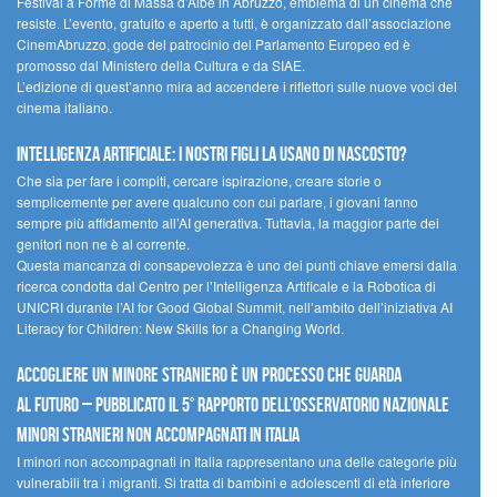
Festival a Forme di Massa d’Albe in Abruzzo, emblema di un cinema che
resiste. L’evento, gratuito e aperto a tutti, è organizzato dall’associazione
CinemAbruzzo, gode del patrocinio del Parlamento Europeo ed è
promosso dal Ministero della Cultura e da SIAE.
L’edizione di quest’anno mira ad accendere i riflettori sulle nuove voci del
cinema italiano.
Intelligenza artificiale: i nostri figli la usano di nascosto?
Che sia per fare i compiti, cercare ispirazione, creare storie o
semplicemente per avere qualcuno con cui parlare, i giovani fanno
sempre più affidamento all’AI generativa. Tuttavia, la maggior parte dei
genitori non ne è al corrente.
Questa mancanza di consapevolezza è uno dei punti chiave emersi dalla
ricerca condotta dal Centro per l’Intelligenza Artificale e la Robotica di
UNICRI durante l’AI for Good Global Summit, nell’ambito dell’iniziativa AI
Literacy for Children: New Skills for a Changing World.
Accogliere un minore straniero è un processo che guarda
al futuro – Pubblicato il 5° rapporto dell’Osservatorio Nazionale
Minori Stranieri Non Accompagnati in Italia
I minori non accompagnati in Italia rappresentano una delle categorie più
vulnerabili tra i migranti. Si tratta di bambini e adolescenti di età inferiore