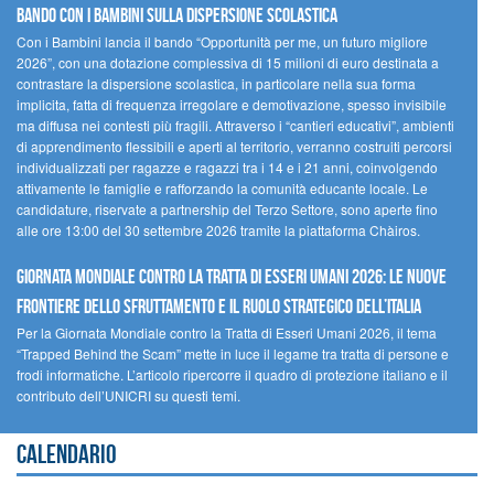
Bando Con i Bambini sulla dispersione scolastica
Con i Bambini lancia il bando “Opportunità per me, un futuro migliore
2026”, con una dotazione complessiva di 15 milioni di euro destinata a
contrastare la dispersione scolastica, in particolare nella sua forma
implicita, fatta di frequenza irregolare e demotivazione, spesso invisibile
ma diffusa nei contesti più fragili. Attraverso i “cantieri educativi”, ambienti
di apprendimento flessibili e aperti al territorio, verranno costruiti percorsi
individualizzati per ragazze e ragazzi tra i 14 e i 21 anni, coinvolgendo
attivamente le famiglie e rafforzando la comunità educante locale. Le
candidature, riservate a partnership del Terzo Settore, sono aperte fino
alle ore 13:00 del 30 settembre 2026 tramite la piattaforma Chàiros.
GIORNATA MONDIALE CONTRO LA TRATTA DI ESSERI UMANI 2026: LE NUOVE
FRONTIERE DELLO SFRUTTAMENTO E IL RUOLO STRATEGICO DELL’ITALIA
Per la Giornata Mondiale contro la Tratta di Esseri Umani 2026, il tema
“Trapped Behind the Scam” mette in luce il legame tra tratta di persone e
frodi informatiche. L’articolo ripercorre il quadro di protezione italiano e il
contributo dell’UNICRI su questi temi.
Calendario