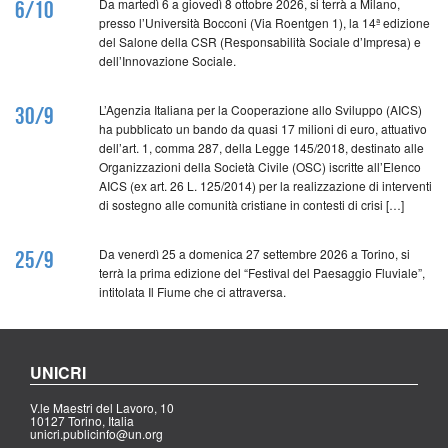
Da martedì 6 a giovedì 8 ottobre 2026, si terrà a Milano,
6/10
presso l’Università Bocconi (Via Roentgen 1), la 14ª edizione
del Salone della CSR (Responsabilità Sociale d’Impresa) e
dell’Innovazione Sociale.
L’Agenzia Italiana per la Cooperazione allo Sviluppo (AICS)
30/9
ha pubblicato un bando da quasi 17 milioni di euro, attuativo
dell’art. 1, comma 287, della Legge 145/2018, destinato alle
Organizzazioni della Società Civile (OSC) iscritte all’Elenco
AICS (ex art. 26 L. 125/2014) per la realizzazione di interventi
di sostegno alle comunità cristiane in contesti di crisi […]
Da venerdì 25 a domenica 27 settembre 2026 a Torino, si
25/9
terrà la prima edizione del “Festival del Paesaggio Fluviale”,
intitolata Il Fiume che ci attraversa.
UNICRI
V.le Maestri del Lavoro, 10
10127 Torino, Italia
unicri.publicinfo@un.org