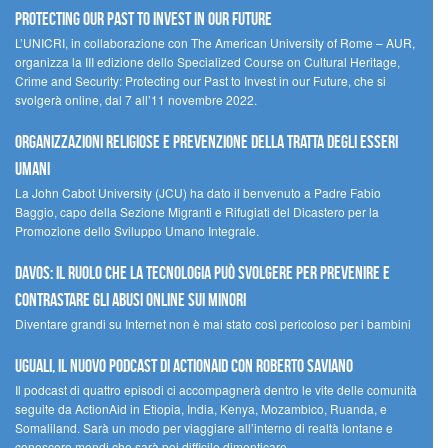
Protecting our Past to Invest in our Future
L’UNICRI, in collaborazione con The American University of Rome – AUR,
organizza la III edizione dello Specialized Course on Cultural Heritage,
Crime and Security: Protecting our Past to Invest in our Future, che si
svolgerà online, dal 7 all’11 novembre 2022.
Organizzazioni religiose e prevenzione della tratta degli esseri
umani
La John Cabot University (JCU) ha dato il benvenuto a Padre Fabio
Baggio, capo della Sezione Migranti e Rifugiati del Dicastero per la
Promozione dello Sviluppo Umano Integrale.
Davos: il ruolo che la tecnologia può svolgere per prevenire e
contrastare gli abusi online sui minori
Diventare grandi su Internet non è mai stato così pericoloso per i bambini
UGUALI, il nuovo podcast di ACTIONAID con Roberto Saviano
Il podcast di quattro episodi ci accompagnerà dentro le vite delle comunità
seguite da ActionAid in Etiopia, India, Kenya, Mozambico, Ruanda, e
Somaliland. Sarà un modo per viaggiare all’interno di realtà lontane e
conoscere mondi che sarà poi difficile dimenticare.