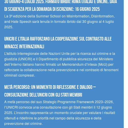
30 giugno-4 luglio 2025. Formato ibrido: Roma (Italia) e online. Data
di scadenza per la domanda di iscrizione: 16 giugno 2025
La 3ª edizione della Summer School on Misinformation, Disinformation,
and Hate Speech sarà tenuta in formato ibrido dal 30 giugno al 4 luglio
2025.
UNICRI e l’Italia rafforzano la cooperazione sul contrasto alle
minacce internazionali
L’Istituto interregionale delle Nazioni Unite per la ricerca sul crimine e la
giustizia (UNICRI) e il Dipartimento di pubblica sicurezza del Ministero
dell’Interno italiano hanno firmato un Memorandum d’intesa (MoU) per
rafforzare la collaborazione nella prevenzione e nel contrasto di fenomeni
criminali complessi.
Metà percorso: un momento di riflessione e dialogo –
Consultazione dell’UNICRI con gli Stati membri
A metà percorso del suo Strategic Programme Framework 2023–2026,
l’UNICRI convoca una consultazione con gli Stati membri il 12 giugno
2025. L’incontro rappresenta un momento cruciale per valutare i risultati
ottenuti e ridefinire le priorità nel campo della sicurezza e della
prevenzione del crimine.