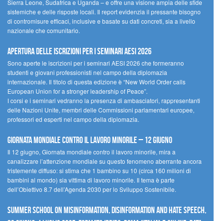
Sierra Leone, Sudafrica e Uganda – e offre una visione ampia delle sfide
sistemiche e delle risposte locali. Il report evidenzia il pressante bisogno
di contromisure efficaci, inclusive e basate su dati concreti, sia a livello
nazionale che comunitario.
Apertura delle iscrizioni per i seminari AESI 2026
Sono aperte le iscrizioni per i seminari AESI 2026 che formeranno
studenti e giovani professionisti nel campo della diplomazia
internazionale. Il titolo di questa edizione è “New World Order calls
European Union for a stronger leadership of Peace”.
I corsi e i seminari vedranno la presenza di ambasciatori, rappresentanti
delle Nazioni Unite, membri delle Commissioni parlamentari europee,
professori ed esperti nel campo della diplomazia.
Giornata mondiale contro il lavoro minorile – 12 giugno
Il 12 giugno, Giornata mondiale contro il lavoro minorile, mira a
canalizzare l’attenzione mondiale su questo fenomeno aberrante ancora
tristemente diffuso: si stima che 1 bambino su 10 (circa 160 milioni di
bambini al mondo) sia vittima di lavoro minorile. Il tema è parte
dell’Obiettivo 8.7 dell’Agenda 2030 per lo Sviluppo Sostenibile.
Summer School on Misinformation, Disinformation and Hate Speech,