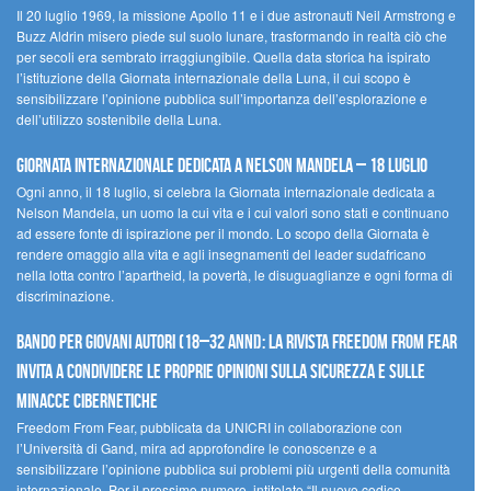
Il 20 luglio 1969, la missione Apollo 11 e i due astronauti Neil Armstrong e
Buzz Aldrin misero piede sul suolo lunare, trasformando in realtà ciò che
per secoli era sembrato irraggiungibile. Quella data storica ha ispirato
l’istituzione della Giornata internazionale della Luna, il cui scopo è
sensibilizzare l’opinione pubblica sull’importanza dell’esplorazione e
dell’utilizzo sostenibile della Luna.
Giornata internazionale dedicata a Nelson Mandela – 18 luglio
Ogni anno, il 18 luglio, si celebra la Giornata internazionale dedicata a
Nelson Mandela, un uomo la cui vita e i cui valori sono stati e continuano
ad essere fonte di ispirazione per il mondo. Lo scopo della Giornata è
rendere omaggio alla vita e agli insegnamenti del leader sudafricano
nella lotta contro l’apartheid, la povertà, le disuguaglianze e ogni forma di
discriminazione.
Bando per giovani autori (18–32 anni): la Rivista Freedom From Fear
invita a condividere le proprie opinioni sulla sicurezza e sulle
minacce cibernetiche
Freedom From Fear, pubblicata da UNICRI in collaborazione con
l’Università di Gand, mira ad approfondire le conoscenze e a
sensibilizzare l’opinione pubblica sui problemi più urgenti della comunità
internazionale. Per il prossimo numero, intitolato “Il nuovo codice