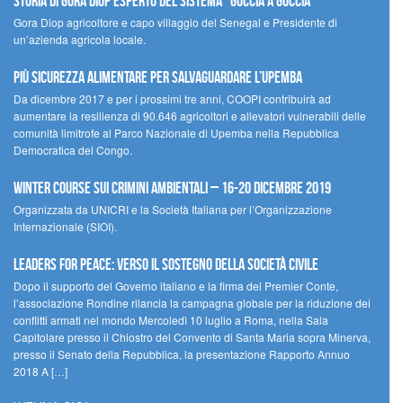
STORIA DI GORA DIOP ESPERTO DEL SISTEMA “GOCCIA A GOCCIA”
Gora Diop agricoltore e capo villaggio del Senegal e Presidente di
un’azienda agricola locale.
Più sicurezza alimentare per salvaguardare l’Upemba
Da dicembre 2017 e per i prossimi tre anni, COOPI contribuirà ad
aumentare la resilienza di 90.646 agricoltori e allevatori vulnerabili delle
comunità limitrofe al Parco Nazionale di Upemba nella Repubblica
Democratica del Congo.
Winter Course sui Crimini Ambientali – 16-20 Dicembre 2019
Organizzata da UNICRI e la Società Italiana per l’Organizzazione
Internazionale (SIOI).
Leaders for peace: verso il sostegno della società civile
Dopo il supporto del Governo italiano e la firma del Premier Conte,
l’associazione Rondine rilancia la campagna globale per la riduzione dei
conflitti armati nel mondo Mercoledì 10 luglio a Roma, nella Sala
Capitolare presso il Chiostro del Convento di Santa Maria sopra Minerva,
presso il Senato della Repubblica, la presentazione Rapporto Annuo
2018 A […]