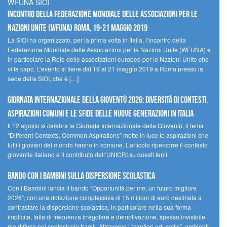
WFUNA SIOI
Incontro della Federazione Mondiale delle Associazioni per le
Nazioni Unite (WFUNA) Roma, 19-21 maggio 2019
La SIOI ha organizzato, per la prima volta in Italia, l’incontro della
Federazione Mondiale delle Associazioni per le Nazioni Unite (WFUNA) e
in particolare la Rete delle associazioni europee per le Nazioni Unite che
vi fa capo. L’evento si tiene dal 19 al 21 maggio 2019 a Roma presso la
sede della SIOI, che è […]
GIORNATA INTERNAZIONALE DELLA GIOVENTÙ 2026: DIVERSITÀ DI CONTESTI,
ASPIRAZIONI COMUNI E LE SFIDE DELLE NUOVE GENERAZIONI IN ITALIA
Il 12 agosto si celebra la Giornata Internazionale della Gioventù, il tema
“Different Contexts, Common Aspirations” mette in luce le aspirazioni che
tutti i giovani del mondo hanno in comune. L’articolo ripercorre il contesto
giovanile italiano e il contributo dell’UNICRI su questi temi.
Bando Con i Bambini sulla dispersione scolastica
Con i Bambini lancia il bando “Opportunità per me, un futuro migliore
2026”, con una dotazione complessiva di 15 milioni di euro destinata a
contrastare la dispersione scolastica, in particolare nella sua forma
implicita, fatta di frequenza irregolare e demotivazione, spesso invisibile
ma diffusa nei contesti più fragili. Attraverso i “cantieri educativi”, ambienti