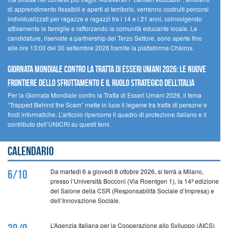
di apprendimento flessibili e aperti al territorio, verranno costruiti percorsi
individualizzati per ragazze e ragazzi tra i 14 e i 21 anni, coinvolgendo
attivamente le famiglie e rafforzando la comunità educante locale. Le
candidature, riservate a partnership del Terzo Settore, sono aperte fino
alle ore 13:00 del 30 settembre 2026 tramite la piattaforma Chàiros.
GIORNATA MONDIALE CONTRO LA TRATTA DI ESSERI UMANI 2026: LE NUOVE
FRONTIERE DELLO SFRUTTAMENTO E IL RUOLO STRATEGICO DELL’ITALIA
Per la Giornata Mondiale contro la Tratta di Esseri Umani 2026, il tema
“Trapped Behind the Scam” mette in luce il legame tra tratta di persone e
frodi informatiche. L’articolo ripercorre il quadro di protezione italiano e il
contributo dell’UNICRI su questi temi.
Calendario
Da martedì 6 a giovedì 8 ottobre 2026, si terrà a Milano,
6/10
presso l’Università Bocconi (Via Roentgen 1), la 14ª edizione
del Salone della CSR (Responsabilità Sociale d’Impresa) e
dell’Innovazione Sociale.
L’Agenzia Italiana per la Cooperazione allo Sviluppo (AICS)