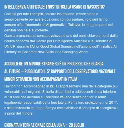
Intelligenza artificiale: i nostri figli la usano di nascosto?
Che sia per fare i compiti, cercare ispirazione, creare storie o
semplicemente per avere qualcuno con cui parlare, i giovani fanno
sempre più affidamento all’AI generativa. Tuttavia, la maggior parte dei
genitori non ne è al corrente.
Questa mancanza di consapevolezza è uno dei punti chiave emersi dalla
ricerca condotta dal Centro per l’Intelligenza Artificale e la Robotica di
UNICRI durante l’AI for Good Global Summit, nell’ambito dell’iniziativa AI
Literacy for Children: New Skills for a Changing World.
Accogliere un minore straniero è un processo che guarda
al futuro – Pubblicato il 5° rapporto dell’Osservatorio Nazionale
Minori Stranieri Non Accompagnati in Italia
I minori non accompagnati in Italia rappresentano una delle categorie più
vulnerabili tra i migranti. Si tratta di bambini e adolescenti di età inferiore
ai 18 anni che arrivano sul territorio italiano senza genitori o adulti
legalmente responsabili della loro tutela. Per la loro protezione, nel 2017,
è stata introdotta la Legge Zampa che stabilisce il principio di accoglienza
a priori del minore.
Giornata Internazionale della Luna – 20 luglio