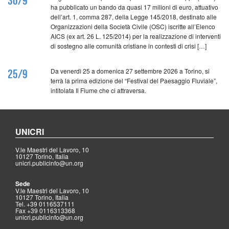
30/9
ha pubblicato un bando da quasi 17 milioni di euro, attuativo
dell’art. 1, comma 287, della Legge 145/2018, destinato alle
Organizzazioni della Società Civile (OSC) iscritte all’Elenco
AICS (ex art. 26 L. 125/2014) per la realizzazione di interventi
di sostegno alle comunità cristiane in contesti di crisi […]
Da venerdì 25 a domenica 27 settembre 2026 a Torino, si
25/9
terrà la prima edizione del “Festival del Paesaggio Fluviale”,
intitolata Il Fiume che ci attraversa.
UNICRI
V.le Maestri del Lavoro, 10
10127 Torino, Italia
unicri.publicinfo@un.org
Sede
V.le Maestri del Lavoro, 10
10127 Torino, Italia
Tel. +39 0116537111
Fax +39 0116313368
unicri.publicinfo@un.org