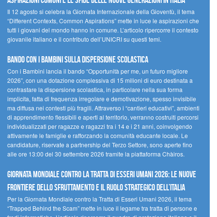
ASPIRAZIONI COMUNI E LE SFIDE DELLE NUOVE GENERAZIONI IN ITALIA
Il 12 agosto si celebra la Giornata Internazionale della Gioventù, il tema
“Different Contexts, Common Aspirations” mette in luce le aspirazioni che
tutti i giovani del mondo hanno in comune. L’articolo ripercorre il contesto
giovanile italiano e il contributo dell’UNICRI su questi temi.
Bando Con i Bambini sulla dispersione scolastica
Con i Bambini lancia il bando “Opportunità per me, un futuro migliore
2026”, con una dotazione complessiva di 15 milioni di euro destinata a
contrastare la dispersione scolastica, in particolare nella sua forma
implicita, fatta di frequenza irregolare e demotivazione, spesso invisibile
ma diffusa nei contesti più fragili. Attraverso i “cantieri educativi”, ambienti
di apprendimento flessibili e aperti al territorio, verranno costruiti percorsi
individualizzati per ragazze e ragazzi tra i 14 e i 21 anni, coinvolgendo
attivamente le famiglie e rafforzando la comunità educante locale. Le
candidature, riservate a partnership del Terzo Settore, sono aperte fino
alle ore 13:00 del 30 settembre 2026 tramite la piattaforma Chàiros.
GIORNATA MONDIALE CONTRO LA TRATTA DI ESSERI UMANI 2026: LE NUOVE
FRONTIERE DELLO SFRUTTAMENTO E IL RUOLO STRATEGICO DELL’ITALIA
Per la Giornata Mondiale contro la Tratta di Esseri Umani 2026, il tema
“Trapped Behind the Scam” mette in luce il legame tra tratta di persone e