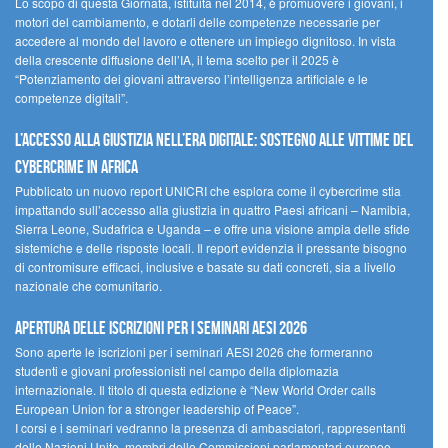
Lo scopo di questa Giornata, istituita nel 2014, è promuovere i giovani, i
motori del cambiamento, e dotarli delle competenze necessarie per
accedere al mondo del lavoro e ottenere un impiego dignitoso. In vista
della crescente diffusione dell’IA, il tema scelto per il 2025 è
“Potenziamento dei giovani attraverso l’intelligenza artificiale e le
competenze digitali”.
L’accesso alla giustizia nell’era digitale: sostegno alle vittime del
cybercrime in Africa
Pubblicato un nuovo report UNICRI che esplora come il cybercrime stia
impattando sull’accesso alla giustizia in quattro Paesi africani – Namibia,
Sierra Leone, Sudafrica e Uganda – e offre una visione ampia delle sfide
sistemiche e delle risposte locali. Il report evidenzia il pressante bisogno
di contromisure efficaci, inclusive e basate su dati concreti, sia a livello
nazionale che comunitario.
Apertura delle iscrizioni per i seminari AESI 2026
Sono aperte le iscrizioni per i seminari AESI 2026 che formeranno
studenti e giovani professionisti nel campo della diplomazia
internazionale. Il titolo di questa edizione è “New World Order calls
European Union for a stronger leadership of Peace”.
I corsi e i seminari vedranno la presenza di ambasciatori, rappresentanti
delle Nazioni Unite, membri delle Commissioni parlamentari europee,