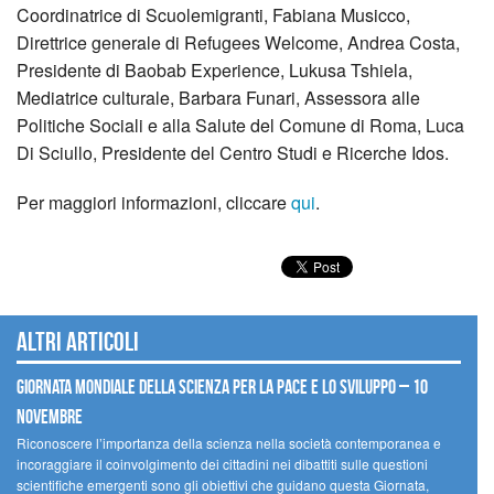
Coordinatrice di Scuolemigranti, Fabiana Musicco,
Direttrice generale di Refugees Welcome, Andrea Costa,
Presidente di Baobab Experience, Lukusa Tshiela,
Mediatrice culturale, Barbara Funari, Assessora alle
Politiche Sociali e alla Salute del Comune di Roma, Luca
Di Sciullo, Presidente del Centro Studi e Ricerche Idos.
Per maggiori informazioni, cliccare
qui
.
Altri articoli
Giornata mondiale della scienza per la pace e lo sviluppo – 10
novembre
Riconoscere l’importanza della scienza nella società contemporanea e
incoraggiare il coinvolgimento dei cittadini nei dibattiti sulle questioni
scientifiche emergenti sono gli obiettivi che guidano questa Giornata,