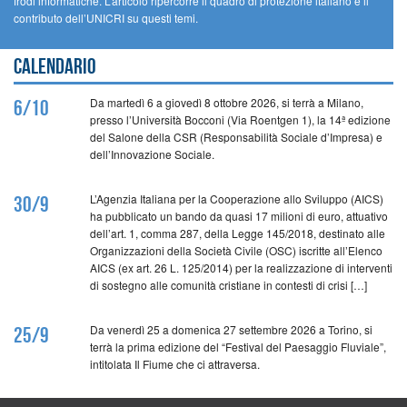
frodi informatiche. L’articolo ripercorre il quadro di protezione italiano e il
contributo dell’UNICRI su questi temi.
Calendario
Da martedì 6 a giovedì 8 ottobre 2026, si terrà a Milano,
6/10
presso l’Università Bocconi (Via Roentgen 1), la 14ª edizione
del Salone della CSR (Responsabilità Sociale d’Impresa) e
dell’Innovazione Sociale.
L’Agenzia Italiana per la Cooperazione allo Sviluppo (AICS)
30/9
ha pubblicato un bando da quasi 17 milioni di euro, attuativo
dell’art. 1, comma 287, della Legge 145/2018, destinato alle
Organizzazioni della Società Civile (OSC) iscritte all’Elenco
AICS (ex art. 26 L. 125/2014) per la realizzazione di interventi
di sostegno alle comunità cristiane in contesti di crisi […]
Da venerdì 25 a domenica 27 settembre 2026 a Torino, si
25/9
terrà la prima edizione del “Festival del Paesaggio Fluviale”,
intitolata Il Fiume che ci attraversa.