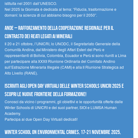
istituita nel 2001 dall’UNESCO.
Nel 2025 la Giornata è dedicata al tema: “Fiducia, trasformazione e
domani: la scienza di cui abbiamo bisogno per il 2050”.
Ande – Rafforzamento della cooperazione regionale per il
contrasto dei reati legati ai minerali
Il 20 e 21 ottobre, l’UNICRI, lo UNODC, il Segretariato Generale della
Comunità Andina, dal Ministero degli Affari Esteri del Perù e
rappresentanti di Bolivia, Colombia, Ecuador e Perù si sono riuniti a Lima
per partecipare alla XXXII Riunione Ordinaria del Comitato Andino
sull’Estrazione Mineraria Illegale (CAMI) e alla II Riunione Strategica ad
Alto Livello (RANE).
Iscriviti agli Open Day Virtuali delle Winter Schools UNICRI 2025 e
scopri le nuove frontiere della formazione!
Conosci da vicino i programmi, gli obiettivi e le opportunità offerte dalle
Winter Schools di UNICRI e dei suoi partner, SIOI e LUMSA Human
Academy.
Partecipa ai due Open Day Virtuali dedicati!
Winter School on Environmental Crimes, 17-21 novembre 2025,