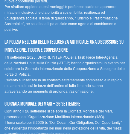
nuove opportunità per tutti.
Per sfruttare appieno questi vantaggi è però necessario un approccio
mirato e inclusivo, che dia priorità a sostenibilità, resilienza ed
uguaglianza sociale. Il tema di quest’anno, “Turismo e Trasformazione
Sostenibile”, ne sottolinea il potenziale come agente di cambiamento
positivo.
La polizia nell’era dell’Intelligenza Artificiale: una discussione su
innovazione, fiducia e cooperazione
Il 9 settembre 2025, UNICRI, INTERPOL e la Task Force Inter-Agenzia
delle Nazioni Unite sulla Polizia (IATF-P) hanno organizzato un evento per
celebrare la Giornata Internazionale della Cooperazione a Sostegno delle
Forze di Polizia.
L’evento si inserisce in un contesto estremamente complesso e in rapido
mutamento, in cui le forze dell’ordine di tutto il mondo stanno
attraversando un momento di profonda trasformazione.
Giornata Mondiale dei Mari – 26 settembre
Ogni anno il 26 settembre si celebra la Giornata Mondiale dei Mari,
promossa dall’Organizzazione Marittima Internazionale (IMO).
Il tema scelto per il 2025 è: “Our Ocean, Our Obligation, Our Opportunity”
che evidenzia l’importanza dei mari nella protezione della vita, dei mezzi
di sussistenza e dell’economia mondiale.