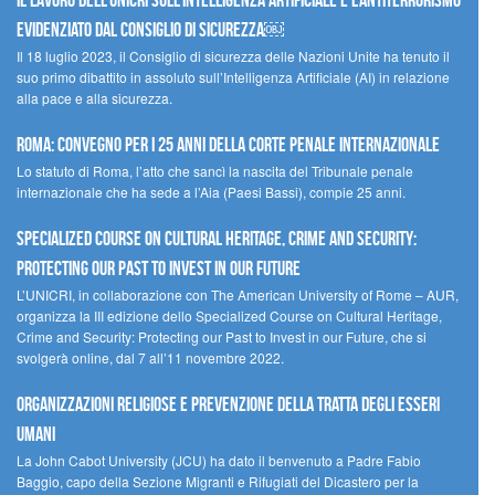
Il lavoro dell’UNICRI sull’intelligenza artificiale e l’antiterrorismo
evidenziato dal Consiglio di Sicurezza￼
Il 18 luglio 2023, il Consiglio di sicurezza delle Nazioni Unite ha tenuto il
suo primo dibattito in assoluto sull’Intelligenza Artificiale (AI) in relazione
alla pace e alla sicurezza.
Roma: convegno per i 25 anni della Corte penale internazionale
Lo statuto di Roma, l’atto che sancì la nascita del Tribunale penale
internazionale che ha sede a l’Aia (Paesi Bassi), compie 25 anni.
Specialized Course on Cultural Heritage, Crime and Security:
Protecting our Past to Invest in our Future
L’UNICRI, in collaborazione con The American University of Rome – AUR,
organizza la III edizione dello Specialized Course on Cultural Heritage,
Crime and Security: Protecting our Past to Invest in our Future, che si
svolgerà online, dal 7 all’11 novembre 2022.
Organizzazioni religiose e prevenzione della tratta degli esseri
umani
La John Cabot University (JCU) ha dato il benvenuto a Padre Fabio
Baggio, capo della Sezione Migranti e Rifugiati del Dicastero per la