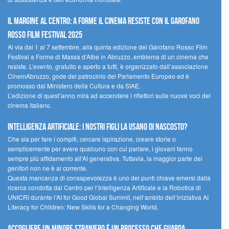
Il margine al centro: a Forme il cinema resiste con il Garofano
Rosso Film Festival 2025
Al via dal 1 al 7 settembre, alla quinta edizione del Garofano Rosso Film
Festival a Forme di Massa d’Albe in Abruzzo, emblema di un cinema che
resiste. L’evento, gratuito e aperto a tutti, è organizzato dall’associazione
CinemAbruzzo, gode del patrocinio del Parlamento Europeo ed è
promosso dal Ministero della Cultura e da SIAE.
L’edizione di quest’anno mira ad accendere i riflettori sulle nuove voci del
cinema italiano.
Intelligenza artificiale: i nostri figli la usano di nascosto?
Che sia per fare i compiti, cercare ispirazione, creare storie o
semplicemente per avere qualcuno con cui parlare, i giovani fanno
sempre più affidamento all’AI generativa. Tuttavia, la maggior parte dei
genitori non ne è al corrente.
Questa mancanza di consapevolezza è uno dei punti chiave emersi dalla
ricerca condotta dal Centro per l’Intelligenza Artificale e la Robotica di
UNICRI durante l’AI for Good Global Summit, nell’ambito dell’iniziativa AI
Literacy for Children: New Skills for a Changing World.
Accogliere un minore straniero è un processo che guarda