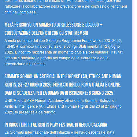
dell’Interno italiano hanno firmato un Memorandum d’intesa (MoU) per
rafforzare la collaborazione nella prevenzione e nel contrasto di fenomeni
criminali complessi.
Metà percorso: un momento di riflessione e dialogo –
Consultazione dell’UNICRI con gli Stati membri
A metà percorso del suo Strategic Programme Framework 2023–2026,
l’UNICRI convoca una consultazione con gli Stati membri il 12 giugno
2025. L’incontro rappresenta un momento cruciale per valutare i risultati
ottenuti e ridefinire le priorità nel campo della sicurezza e della
prevenzione del crimine.
Summer School on Artificial Intelligence (AI), Ethics and Human
Rights, 23 -27 giugno 2025, Formato Ibrido: Roma (Italia) e online.
Data di scadenza per la domanda di iscrizione: 8 giugno 2025
UNICRI e LUMSA Human Academy offrono una Summer School on
Artificial Intelligence (AI), Ethics and Human Rights dal 23 al 27 giugno
2025, in presenza e da remoto.
In gioco i diritti al Rights Play Festival di Reggio Calabria
La Giornata internazionale dell’Infanzia e dell’adolescenza è stata