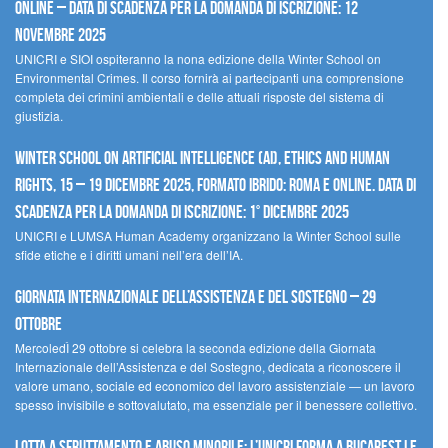
Online – Data di scadenza per la domanda di iscrizione: 12
novembre 2025
UNICRI e SIOI ospiteranno la nona edizione della Winter School on
Environmental Crimes. Il corso fornirà ai partecipanti una comprensione
completa dei crimini ambientali e delle attuali risposte del sistema di
giustizia.
Winter School on Artificial Intelligence (AI), Ethics and Human
Rights, 15 – 19 dicembre 2025, Formato Ibrido: Roma e online. Data di
scadenza per la domanda di iscrizione: 1° dicembre 2025
UNICRI e LUMSA Human Academy organizzano la Winter School sulle
sfide etiche e i diritti umani nell’era dell’IA.
Giornata internazionale dell’assistenza e del sostegno – 29
ottobre
MercoledÌ 29 ottobre si celebra la seconda edizione della Giornata
Internazionale dell’Assistenza e del Sostegno, dedicata a riconoscere il
valore umano, sociale ed economico del lavoro assistenziale — un lavoro
spesso invisibile e sottovalutato, ma essenziale per il benessere collettivo.
Lotta a sfruttamento e abuso minorile: l’UNICRI forma a Bucarest le