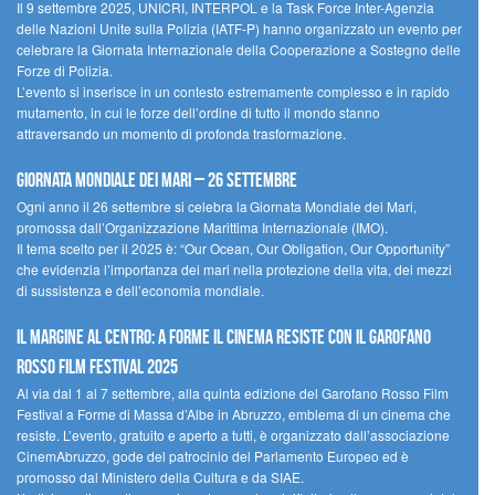
Il 9 settembre 2025, UNICRI, INTERPOL e la Task Force Inter-Agenzia
delle Nazioni Unite sulla Polizia (IATF-P) hanno organizzato un evento per
celebrare la Giornata Internazionale della Cooperazione a Sostegno delle
Forze di Polizia.
L’evento si inserisce in un contesto estremamente complesso e in rapido
mutamento, in cui le forze dell’ordine di tutto il mondo stanno
attraversando un momento di profonda trasformazione.
Giornata Mondiale dei Mari – 26 settembre
Ogni anno il 26 settembre si celebra la Giornata Mondiale dei Mari,
promossa dall’Organizzazione Marittima Internazionale (IMO).
Il tema scelto per il 2025 è: “Our Ocean, Our Obligation, Our Opportunity”
che evidenzia l’importanza dei mari nella protezione della vita, dei mezzi
di sussistenza e dell’economia mondiale.
Il margine al centro: a Forme il cinema resiste con il Garofano
Rosso Film Festival 2025
Al via dal 1 al 7 settembre, alla quinta edizione del Garofano Rosso Film
Festival a Forme di Massa d’Albe in Abruzzo, emblema di un cinema che
resiste. L’evento, gratuito e aperto a tutti, è organizzato dall’associazione
CinemAbruzzo, gode del patrocinio del Parlamento Europeo ed è
promosso dal Ministero della Cultura e da SIAE.