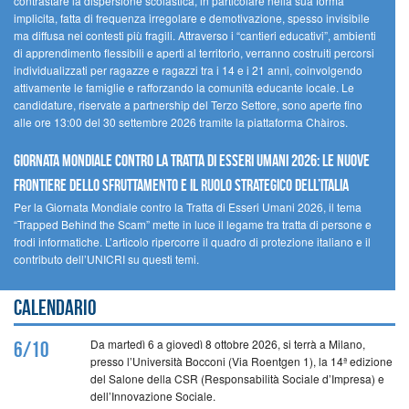
contrastare la dispersione scolastica, in particolare nella sua forma
implicita, fatta di frequenza irregolare e demotivazione, spesso invisibile
ma diffusa nei contesti più fragili. Attraverso i “cantieri educativi”, ambienti
di apprendimento flessibili e aperti al territorio, verranno costruiti percorsi
individualizzati per ragazze e ragazzi tra i 14 e i 21 anni, coinvolgendo
attivamente le famiglie e rafforzando la comunità educante locale. Le
candidature, riservate a partnership del Terzo Settore, sono aperte fino
alle ore 13:00 del 30 settembre 2026 tramite la piattaforma Chàiros.
GIORNATA MONDIALE CONTRO LA TRATTA DI ESSERI UMANI 2026: LE NUOVE
FRONTIERE DELLO SFRUTTAMENTO E IL RUOLO STRATEGICO DELL’ITALIA
Per la Giornata Mondiale contro la Tratta di Esseri Umani 2026, il tema
“Trapped Behind the Scam” mette in luce il legame tra tratta di persone e
frodi informatiche. L’articolo ripercorre il quadro di protezione italiano e il
contributo dell’UNICRI su questi temi.
Calendario
Da martedì 6 a giovedì 8 ottobre 2026, si terrà a Milano,
6/10
presso l’Università Bocconi (Via Roentgen 1), la 14ª edizione
del Salone della CSR (Responsabilità Sociale d’Impresa) e
dell’Innovazione Sociale.