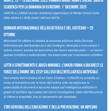
Rights, 15 – 19 dicembre 2025, Formato Ibrido: Roma e online. Data di
scadenza per la domanda di iscrizione: 1° dicembre 2025
UNICRI e LUMSA Human Academy organizzano la Winter School sulle
sfide etiche e i diritti umani nell’era dell’IA.
Giornata internazionale dell’assistenza e del sostegno – 29
ottobre
MercoledÌ 29 ottobre si celebra la seconda edizione della Giornata
Internazionale dell’Assistenza e del Sostegno, dedicata a riconoscere il
valore umano, sociale ed economico del lavoro assistenziale — un lavoro
spesso invisibile e sottovalutato, ma essenziale per il benessere collettivo.
Lotta a sfruttamento e abuso minorile: l’UNICRI forma a Bucarest le
forze dell’ordine del CESP sull’uso dell’Intelligenza Artificiale
Nell’ambito dell’iniziativa AI for Safer Children, l’UNICRI ha condotto un
corso di formazione per le forze dell’ordine volto ad esplorare le
potenzialità di strumenti e tecniche basati sull’intelligenza artificiale in
grado di facilitare ogni passo del lavoro investigativo, dalla identificazione
di vittime e sospettati, fino al rilevamento dei deepfake.
Stati Generali dell’Educazione e della Prevenzione: un impegno