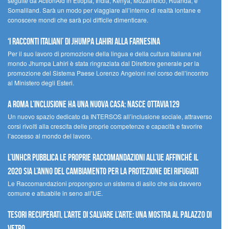
seguite da ActionAid in Etiopia, India, Kenya, Mozambico, Ruanda, e
Somaliland. Sarà un modo per viaggiare all’interno di realtà lontane e
conoscere mondi che sarà poi difficile dimenticare.
‘I racconti italiani’ di Jhumpa Lahiri alla Farnesina
Per il suo lavoro di promozione della lingua e della cultura italiana nel
mondo Jhumpa Lahiri è stata ringraziata dal Direttore generale per la
promozione del Sistema Paese Lorenzo Angeloni nel corso dell’incontro
al Ministero degli Esteri.
A Roma l’inclusione ha una nuova casa: nasce Ottavia129
Un nuovo spazio dedicato da INTERSOS all’inclusione sociale, attraverso
corsi rivolti alla crescita delle proprie competenze e capacità e favorire
l’accesso al mondo del lavoro.
L’UNHCR pubblica le proprie raccomandazioni all’UE affinché il
2020 sia l’anno del cambiamento per la protezione dei rifugiati
Le Raccomandazioni propongono un sistema di asilo che sia davvero
comune e attuabile in seno all’UE.
Tesori recuperati, l’arte di salvare l’arte: una mostra al Palazzo di
Vetro