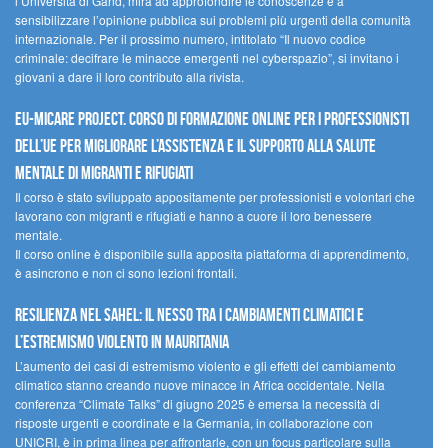
l’Università di Gand, mira ad approfondire le conoscenze e a
sensibilizzare l’opinione pubblica sui problemi più urgenti della comunità
internazionale. Per il prossimo numero, intitolato “Il nuovo codice
criminale: decifrare le minacce emergenti nel cyberspazio”, si invitano i
giovani a dare il loro contributo alla rivista.
EU-MiCare Project. Corso di formazione online per i professionisti
dell’UE per migliorare l’assistenza e il supporto alla salute
mentale di migranti e rifugiati
Il corso è stato sviluppato appositamente per professionisti e volontari che
lavorano con migranti e rifugiati e hanno a cuore il loro benessere
mentale.
Il corso online è disponibile sulla apposita piattaforma di apprendimento,
è asincrono e non ci sono lezioni frontali.
Resilienza nel Sahel: il nesso tra i cambiamenti climatici e
l’estremismo violento in Mauritania
L’aumento dei casi di estremismo violento e gli effetti del cambiamento
climatico stanno creando nuove minacce in Africa occidentale. Nella
conferenza “Climate Talks” di giugno 2025 è emersa la necessità di
risposte urgenti e coordinate e la Germania, in collaborazione con
UNICRI, è in prima linea per affrontarle, con un focus particolare sulla