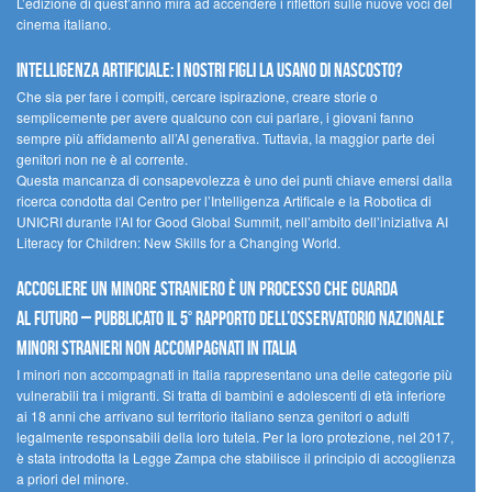
L’edizione di quest’anno mira ad accendere i riflettori sulle nuove voci del
cinema italiano.
Intelligenza artificiale: i nostri figli la usano di nascosto?
Che sia per fare i compiti, cercare ispirazione, creare storie o
semplicemente per avere qualcuno con cui parlare, i giovani fanno
sempre più affidamento all’AI generativa. Tuttavia, la maggior parte dei
genitori non ne è al corrente.
Questa mancanza di consapevolezza è uno dei punti chiave emersi dalla
ricerca condotta dal Centro per l’Intelligenza Artificale e la Robotica di
UNICRI durante l’AI for Good Global Summit, nell’ambito dell’iniziativa AI
Literacy for Children: New Skills for a Changing World.
Accogliere un minore straniero è un processo che guarda
al futuro – Pubblicato il 5° rapporto dell’Osservatorio Nazionale
Minori Stranieri Non Accompagnati in Italia
I minori non accompagnati in Italia rappresentano una delle categorie più
vulnerabili tra i migranti. Si tratta di bambini e adolescenti di età inferiore
ai 18 anni che arrivano sul territorio italiano senza genitori o adulti
legalmente responsabili della loro tutela. Per la loro protezione, nel 2017,
è stata introdotta la Legge Zampa che stabilisce il principio di accoglienza
a priori del minore.