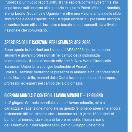
Pubblicato un nuovo report UNICRI che esplora come il cybercrime stia
impattando sull’accesso alla giustizia in quattro Paesi africani – Namibia,
Sierra Leone, Sudafrica e Uganda – e offre una visione ampia delle sfide
sistemiche e delle risposte locali. Il report evidenzia il pressante bisogno
di contromisure efficaci, inclusive e basate su dati concreti, sia a livello
nazionale che comunitario.
Apertura delle iscrizioni per i seminari AESI 2026
Sono aperte le iscrizioni per i seminari AESI 2026 che formeranno
studenti e giovani professionisti nel campo della diplomazia
internazionale. Il titolo di questa edizione è “New World Order calls
European Union for a stronger leadership of Peace”.
I corsi e i seminari vedranno la presenza di ambasciatori, rappresentanti
delle Nazioni Unite, membri delle Commissioni parlamentari europee,
professori ed esperti nel campo della diplomazia.
Giornata mondiale contro il lavoro minorile – 12 giugno
Il 12 giugno, Giornata mondiale contro il lavoro minorile, mira a
canalizzare l’attenzione mondiale su questo fenomeno aberrante ancora
tristemente diffuso: si stima che 1 bambino su 10 (circa 160 milioni di
bambini al mondo) sia vittima di lavoro minorile. Il tema è parte
dell’Obiettivo 8.7 dell’Agenda 2030 per lo Sviluppo Sostenibile.