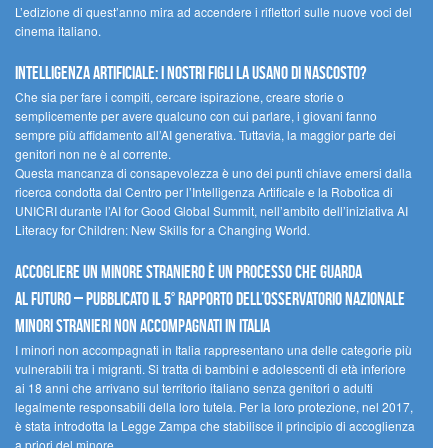
L’edizione di quest’anno mira ad accendere i riflettori sulle nuove voci del
cinema italiano.
Intelligenza artificiale: i nostri figli la usano di nascosto?
Che sia per fare i compiti, cercare ispirazione, creare storie o
semplicemente per avere qualcuno con cui parlare, i giovani fanno
sempre più affidamento all’AI generativa. Tuttavia, la maggior parte dei
genitori non ne è al corrente.
Questa mancanza di consapevolezza è uno dei punti chiave emersi dalla
ricerca condotta dal Centro per l’Intelligenza Artificale e la Robotica di
UNICRI durante l’AI for Good Global Summit, nell’ambito dell’iniziativa AI
Literacy for Children: New Skills for a Changing World.
Accogliere un minore straniero è un processo che guarda
al futuro – Pubblicato il 5° rapporto dell’Osservatorio Nazionale
Minori Stranieri Non Accompagnati in Italia
I minori non accompagnati in Italia rappresentano una delle categorie più
vulnerabili tra i migranti. Si tratta di bambini e adolescenti di età inferiore
ai 18 anni che arrivano sul territorio italiano senza genitori o adulti
legalmente responsabili della loro tutela. Per la loro protezione, nel 2017,
è stata introdotta la Legge Zampa che stabilisce il principio di accoglienza
a priori del minore.