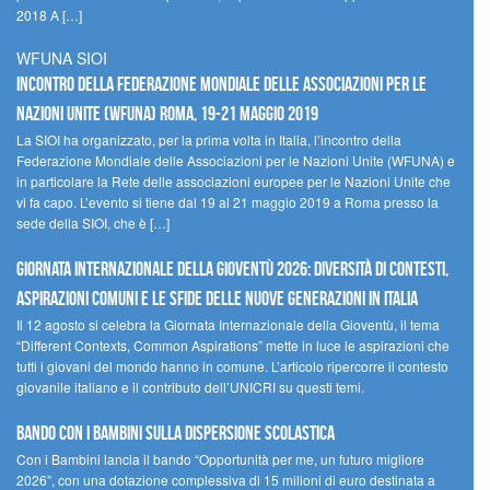
2018 A […]
WFUNA SIOI
Incontro della Federazione Mondiale delle Associazioni per le
Nazioni Unite (WFUNA) Roma, 19-21 maggio 2019
La SIOI ha organizzato, per la prima volta in Italia, l’incontro della
Federazione Mondiale delle Associazioni per le Nazioni Unite (WFUNA) e
in particolare la Rete delle associazioni europee per le Nazioni Unite che
vi fa capo. L’evento si tiene dal 19 al 21 maggio 2019 a Roma presso la
sede della SIOI, che è […]
GIORNATA INTERNAZIONALE DELLA GIOVENTÙ 2026: DIVERSITÀ DI CONTESTI,
ASPIRAZIONI COMUNI E LE SFIDE DELLE NUOVE GENERAZIONI IN ITALIA
Il 12 agosto si celebra la Giornata Internazionale della Gioventù, il tema
“Different Contexts, Common Aspirations” mette in luce le aspirazioni che
tutti i giovani del mondo hanno in comune. L’articolo ripercorre il contesto
giovanile italiano e il contributo dell’UNICRI su questi temi.
Bando Con i Bambini sulla dispersione scolastica
Con i Bambini lancia il bando “Opportunità per me, un futuro migliore
2026”, con una dotazione complessiva di 15 milioni di euro destinata a