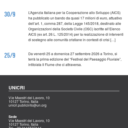
L’Agenzia Italiana per la Cooperazione allo Sviluppo (AICS)
30/9
ha pubblicato un bando da quasi 17 milioni di euro, attuativo
dell’art. 1, comma 287, della Legge 145/2018, destinato alle
Organizzazioni della Società Civile (OSC) iscritte all’Elenco
AICS (ex art. 26 L. 125/2014) per la realizzazione di interventi
di sostegno alle comunità cristiane in contesti di crisi […]
Da venerdì 25 a domenica 27 settembre 2026 a Torino, si
25/9
terrà la prima edizione del “Festival del Paesaggio Fluviale”,
intitolata Il Fiume che ci attraversa.
UNICRI
V.le Maestri del Lavoro, 10
10127 Torino, Italia
unicri.publicinfo@un.org
Sede
V.le Maestri del Lavoro, 10
10127 Torino, Italia
Tel. +39 0116537111