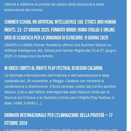
ottenuti e ridefinire le priorità nel campo della sicurezza e della
prevenzione del crimine.
Summer School on Artificial Intelligence (AI), Ethics and Human
Rights, 23 -27 giugno 2025, Formato Ibrido: Roma (Italia) e online.
Data di scadenza per la domanda di iscrizione: 8 giugno 2025
UNICRI e LUMSA Human Academy offrono una Summer School on
Artificial Intelligence (AI), Ethics and Human Rights dal 23 al 27 giugno
2025, in presenza e da remoto.
In gioco i diritti al Rights Play Festival di Reggio Calabria
La Giornata internazionale dell’Infanzia e dell’adolescenza è stata
celebrata ieri, 20 novembre, a Reggio Calabria con momenti di
condivisione e divertimento. Il tema centrale, scelto dal Centro sportivo
italiano (Csi) e dall’Istituto Interregionale delle Nazioni Unite per la
Ricerca sul Crimine e la Giustizia (Unicri) per il Rights Play Festival, è
stato, infatti, il diritto […]
Giornata internazionale per l’eliminazione della povertà – 17
ottobre 2024
La commemorazione del 17 ottobre riflette la volontà delle persone che