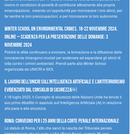
vivono in condizioni di povertà di contribuire attivamente alla propria
emancipazione, creando un’opportunità per riconoscere i loro sforzi, per
far sentire le loro preoccupazioni, e per riconoscere la loro autonomia.
Winter School on Environmental Crimes, 18-22 novembre 2024,
Online – Scadenza per la presentazione delle domande: 3
novembre 2024
Poiché le sfide continuano a evolvere, la formazione e la diffusione delle
conoscenze rimangono cruciali per sostenere ed espandere gli sforzi di
lotta contro i crimini ambientali. Prendi parte alla Winter School
organizzata da UNICRI e SIOI.
Il lavoro dell’UNICRI sull’intelligenza artificiale e l’antiterrorismo
evidenziato dal Consiglio di Sicurezza￼
Il 18 luglio 2023, il Consiglio di sicurezza delle Nazioni Unite ha tenuto il
suo primo dibattito in assoluto sull’Intelligenza Artificiale (AI) in relazione
alla pace e alla sicurezza.
Roma: convegno per i 25 anni della Corte penale internazionale
Lo statuto di Roma, l’atto che sancì la nascita del Tribunale penale
internazionale che ha sede a l’Aia (Paesi Bassi), compie 25 anni.