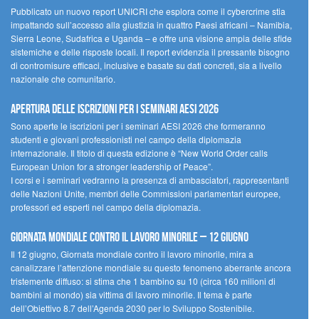
Pubblicato un nuovo report UNICRI che esplora come il cybercrime stia
impattando sull’accesso alla giustizia in quattro Paesi africani – Namibia,
Sierra Leone, Sudafrica e Uganda – e offre una visione ampia delle sfide
sistemiche e delle risposte locali. Il report evidenzia il pressante bisogno
di contromisure efficaci, inclusive e basate su dati concreti, sia a livello
nazionale che comunitario.
Apertura delle iscrizioni per i seminari AESI 2026
Sono aperte le iscrizioni per i seminari AESI 2026 che formeranno
studenti e giovani professionisti nel campo della diplomazia
internazionale. Il titolo di questa edizione è “New World Order calls
European Union for a stronger leadership of Peace”.
I corsi e i seminari vedranno la presenza di ambasciatori, rappresentanti
delle Nazioni Unite, membri delle Commissioni parlamentari europee,
professori ed esperti nel campo della diplomazia.
Giornata mondiale contro il lavoro minorile – 12 giugno
Il 12 giugno, Giornata mondiale contro il lavoro minorile, mira a
canalizzare l’attenzione mondiale su questo fenomeno aberrante ancora
tristemente diffuso: si stima che 1 bambino su 10 (circa 160 milioni di
bambini al mondo) sia vittima di lavoro minorile. Il tema è parte
dell’Obiettivo 8.7 dell’Agenda 2030 per lo Sviluppo Sostenibile.