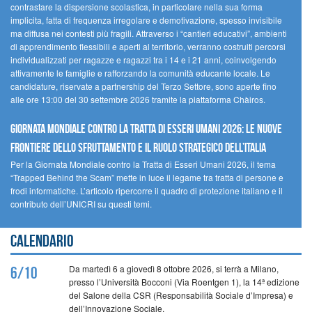
contrastare la dispersione scolastica, in particolare nella sua forma
implicita, fatta di frequenza irregolare e demotivazione, spesso invisibile
ma diffusa nei contesti più fragili. Attraverso i “cantieri educativi”, ambienti
di apprendimento flessibili e aperti al territorio, verranno costruiti percorsi
individualizzati per ragazze e ragazzi tra i 14 e i 21 anni, coinvolgendo
attivamente le famiglie e rafforzando la comunità educante locale. Le
candidature, riservate a partnership del Terzo Settore, sono aperte fino
alle ore 13:00 del 30 settembre 2026 tramite la piattaforma Chàiros.
GIORNATA MONDIALE CONTRO LA TRATTA DI ESSERI UMANI 2026: LE NUOVE
FRONTIERE DELLO SFRUTTAMENTO E IL RUOLO STRATEGICO DELL’ITALIA
Per la Giornata Mondiale contro la Tratta di Esseri Umani 2026, il tema
“Trapped Behind the Scam” mette in luce il legame tra tratta di persone e
frodi informatiche. L’articolo ripercorre il quadro di protezione italiano e il
contributo dell’UNICRI su questi temi.
Calendario
Da martedì 6 a giovedì 8 ottobre 2026, si terrà a Milano,
6/10
presso l’Università Bocconi (Via Roentgen 1), la 14ª edizione
del Salone della CSR (Responsabilità Sociale d’Impresa) e
dell’Innovazione Sociale.