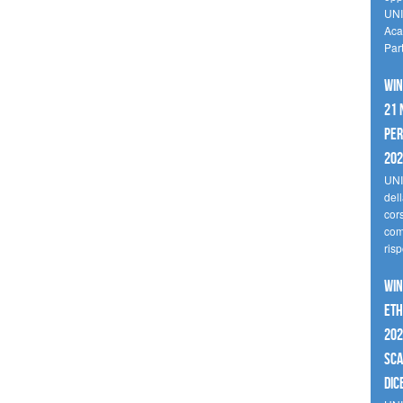
UNI
Aca
Par
Win
21 
per
20
UNI
del
cor
comp
risp
Win
Eth
202
sca
dic