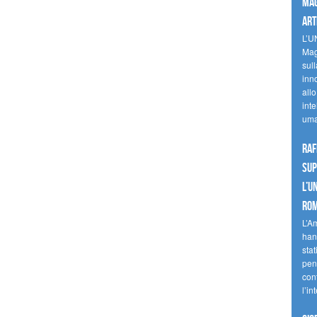
mag
art
L’U
Mag
sul
inn
allo
inte
uma
Raf
sup
l’U
Ro
L’A
han
stat
pen
con
l’in