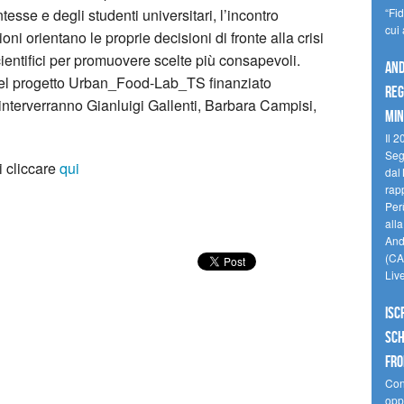
tesse e degli studenti universitari, l’incontro
“Fi
cui
i orientano le proprie decisioni di fronte alla crisi
cientifici per promuovere scelte più consapevoli.
And
o del progetto Urban_Food-Lab_TS finanziato
reg
, interverranno Gianluigi Gallenti, Barbara Campisi,
min
Il 2
Seg
i cliccare
qui
dal 
rap
Perù
all
Andi
(CAM
Liv
Isc
Sch
fro
Cono
oppo