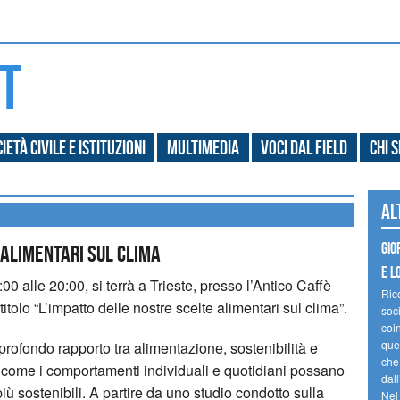
ietà civile e Istituzioni
Multimedia
Voci dal field
Chi 
Al
Gio
 alimentari sul clima
e l
0 alle 20:00, si terrà a Trieste, presso l’Antico Caffè
Ric
itolo “L’impatto delle nostre scelte alimentari sul clima”.
soc
coin
ques
profondo rapporto tra alimentazione, sostenibilità e
che
come i comportamenti individuali e quotidiani possano
dal
più sostenibili. A partire da uno studio condotto sulla
Nel