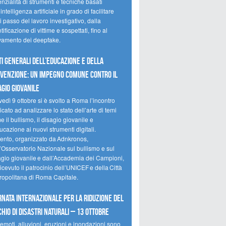
nzialità di strumenti e tecniche basati
’intelligenza artificiale in grado di facilitare
 passo del lavoro investigativo, dalla
tificazione di vittime e sospettati, fino al
evamento dei deepfake.
ti Generali dell’Educazione e della
venzione: un impegno comune contro il
agio giovanile
edì 9 ottobre si è svolto a Roma l’incontro
cato ad analizzare lo stato dell’arte di temi
 il bullismo, il disagio giovanile e
ucazione ai nuovi strumenti digitali.
vento, organizzato da Adnkronos,
l’Osservatorio Nazionale sul bullismo e sul
agio giovanile e dall’Accademia dei Campioni,
icevuto il patrocinio dell’UNICEF e della Città
ropolitana di Roma Capitale.
rnata internazionale per la riduzione del
chio di disastri naturali – 13 ottobre
emoti, alluvioni, eruzioni e inondazioni sono