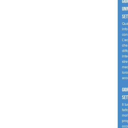
Gio
uni
se
Quan
inf
con
L’ac
che 
diff
inte
stre
med
loro
acc
Gio
se
Il t
fatt
molt
prog
occ