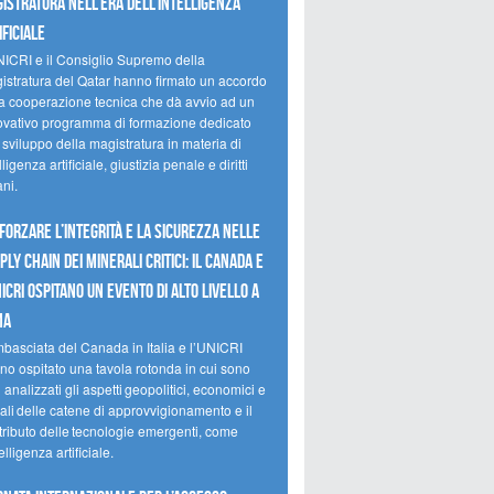
istratura nell’era dell’intelligenza
ificiale
NICRI e il Consiglio Supremo della
istratura del Qatar hanno firmato un accordo
la cooperazione tecnica che dà avvio ad un
ovativo programma di formazione dedicato
 sviluppo della magistratura in materia di
lligenza artificiale, giustizia penale e diritti
ni.
forzare l’integrità e la sicurezza nelle
ply chain dei minerali critici: il Canada e
NICRI ospitano un evento di alto livello a
ma
mbasciata del Canada in Italia e l’UNICRI
no ospitato una tavola rotonda in cui sono
i analizzati gli aspetti geopolitici, economici e
ali delle catene di approvvigionamento e il
tributo delle tecnologie emergenti, come
telligenza artificiale.