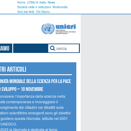
Home
L’ONU in Italia
News
Società civile e Istituzioni
Multimedia
Voci dal field
Chi Siamo
Siamo
tri articoli
rnata mondiale della scienza per la pace
o sviluppo – 10 novembre
onoscere l’importanza della scienza nella
ietà contemporanea e incoraggiare il
volgimento dei cittadini nei dibattiti sulle
tioni scientifiche emergenti sono gli obiettivi
 guidano questa Giornata, istituita nel 2001
l’UNESCO.
 2025 la Giornata è dedicata al tema: