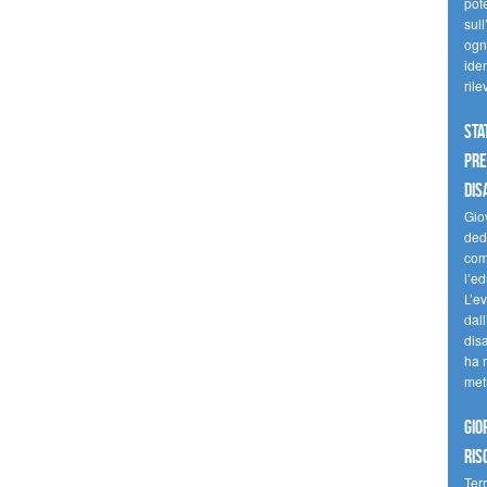
pote
sull
ogni
iden
ril
Sta
Pre
dis
Giov
dedi
come
l’ed
L’e
dal
dis
ha r
met
Gio
ris
Terr