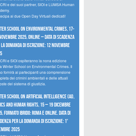
CRI e dei suoi partner, SIOI e LUMSA Human
demy.
tecipa ai due Open Day Virtuali dedicati!
ter School on Environmental Crimes, 17-
novembre 2025, Online – Data di scadenza
 la domanda di iscrizione: 12 novembre
25
CRI e SIOI ospiteranno la nona edizione
la Winter School on Environmental Crimes. Il
so fornirà ai partecipanti una comprensione
leta dei crimini ambientali e delle attuali
oste del sistema di giustizia.
ter School on Artificial Intelligence (AI),
ics and Human Rights, 15 – 19 dicembre
5, Formato Ibrido: Roma e online. Data di
denza per la domanda di iscrizione: 1°
embre 2025