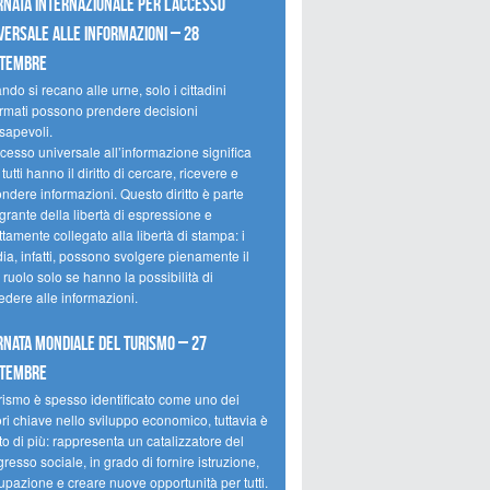
rnata internazionale per l’accesso
versale alle informazioni – 28
ttembre
do si recano alle urne, solo i cittadini
ormati possono prendere decisioni
sapevoli.
cesso universale all’informazione significa
tutti hanno il diritto di cercare, ricevere e
ondere informazioni. Questo diritto è parte
grante della libertà di espressione e
ttamente collegato alla libertà di stampa: i
ia, infatti, possono svolgere pienamente il
 ruolo solo se hanno la possibilità di
edere alle informazioni.
rnata mondiale del turismo – 27
ttembre
urismo è spesso identificato come uno dei
ori chiave nello sviluppo economico, tuttavia è
o di più: rappresenta un catalizzatore del
resso sociale, in grado di fornire istruzione,
upazione e creare nuove opportunità per tutti.