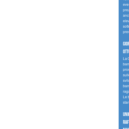
even
pre
anc
elev
sott
pre
Gio
ott
La G
bamb
pro
sull
svil
bam
raga
Le 
sta
UNI
raf