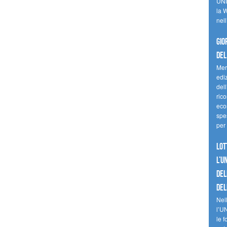
UNI
la W
nell
Gio
del
Mer
edi
del
ric
eco
spes
per 
Lot
l’U
del
del
Nell
l’U
le f