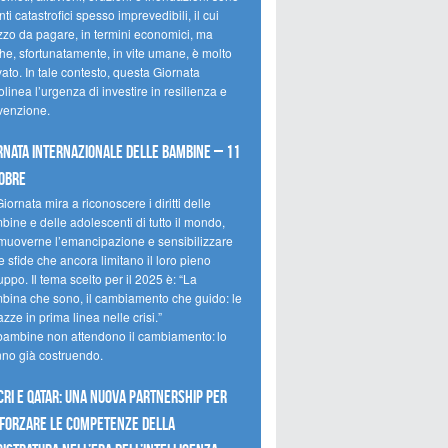
ti catastrofici spesso imprevedibili, il cui
zzo da pagare, in termini economici, ma
he, sfortunatamente, in vite umane, è molto
ato. In tale contesto, questa Giornata
olinea l’urgenza di investire in resilienza e
venzione.
rnata internazionale delle bambine – 11
obre
iornata mira a riconoscere i diritti delle
ine e delle adolescenti di tutto il mondo,
muoverne l’emancipazione e sensibilizzare
e sfide che ancora limitano il loro pieno
uppo. Il tema scelto per il 2025 è: “La
bina che sono, il cambiamento che guido: le
zze in prima linea nelle crisi.”
bambine non attendono il cambiamento: lo
nno già costruendo.
CRI e Qatar: una nuova partnership per
forzare le competenze della