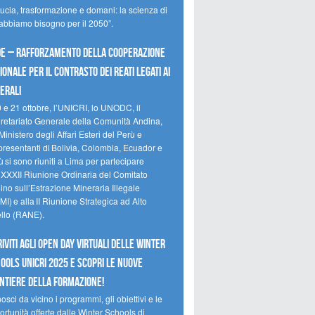
ducia, trasformazione e domani: la scienza di
 abbiamo bisogno per il 2050”.
e – Rafforzamento della cooperazione
ionale per il contrasto dei reati legati ai
erali
0 e 21 ottobre, l’UNICRI, lo UNODC, il
retariato Generale della Comunità Andina,
Ministero degli Affari Esteri del Perù e
presentanti di Bolivia, Colombia, Ecuador e
 si sono riuniti a Lima per partecipare
a XXXII Riunione Ordinaria del Comitato
no sull’Estrazione Mineraria Illegale
I) e alla II Riunione Strategica ad Alto
ello (RANE).
riviti agli Open Day Virtuali delle Winter
ools UNICRI 2025 e scopri le nuove
ntiere della formazione!
sci da vicino i programmi, gli obiettivi e le
rtunità offerte dalle Winter Schools di