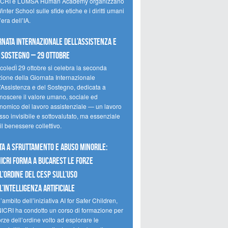
CRI e LUMSA Human Academy organizzano
inter School sulle sfide etiche e i diritti umani
’era dell’IA.
rnata internazionale dell’assistenza e
 sostegno – 29 ottobre
coledÌ 29 ottobre si celebra la seconda
zione della Giornata Internazionale
l’Assistenza e del Sostegno, dedicata a
onoscere il valore umano, sociale ed
nomico del lavoro assistenziale — un lavoro
so invisibile e sottovalutato, ma essenziale
il benessere collettivo.
ta a sfruttamento e abuso minorile:
NICRI forma a Bucarest le forze
l’ordine del CESP sull’uso
l’Intelligenza Artificiale
’ambito dell’iniziativa AI for Safer Children,
NICRI ha condotto un corso di formazione per
orze dell’ordine volto ad esplorare le