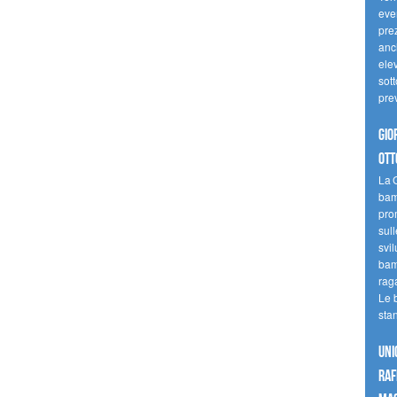
even
pre
anc
elev
sott
pre
Gio
ott
La G
bamb
pro
sull
svil
bam
raga
Le 
sta
UNI
raf