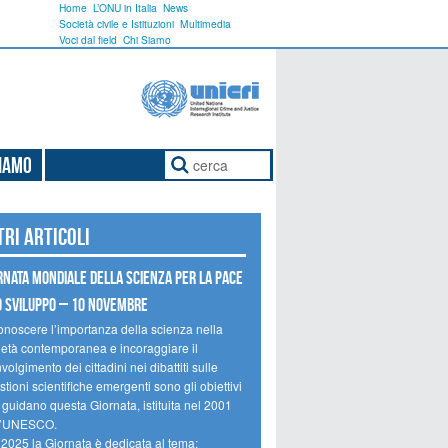
Home
L’ONU in Italia
News
Società civile e Istituzioni
Multimedia
Voci dal field
Chi Siamo
Siamo
tri articoli
rnata mondiale della scienza per la pace
o sviluppo – 10 novembre
onoscere l’importanza della scienza nella
ietà contemporanea e incoraggiare il
volgimento dei cittadini nei dibattiti sulle
tioni scientifiche emergenti sono gli obiettivi
 guidano questa Giornata, istituita nel 2001
l’UNESCO.
 2025 la Giornata è dedicata al tema: