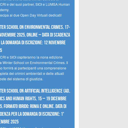
CRI e dei suoi partner, SIOI e LUMSA Human
demy.
tecipa ai due Open Day Virtuali dedicati!
ter School on Environmental Crimes, 17-
novembre 2025, Online – Data di scadenza
 la domanda di iscrizione: 12 novembre
25
CRI e SIOI ospiteranno la nona edizione
la Winter School on Environmental Crimes. Il
so fornirà ai partecipanti una comprensione
leta dei crimini ambientali e delle attuali
oste del sistema di giustizia.
ter School on Artificial Intelligence (AI),
ics and Human Rights, 15 – 19 dicembre
5, Formato Ibrido: Roma e online. Data di
denza per la domanda di iscrizione: 1°
embre 2025