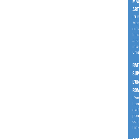
mag
art
L’U
Mag
sul
inn
allo
inte
uma
Raf
sup
l’U
Ro
L’A
han
stat
pen
con
l’in