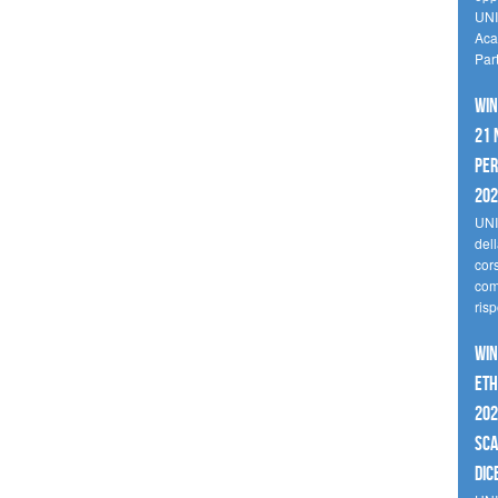
UNI
Aca
Par
Win
21 
per
20
UNI
del
cor
comp
risp
Win
Eth
202
sca
dic