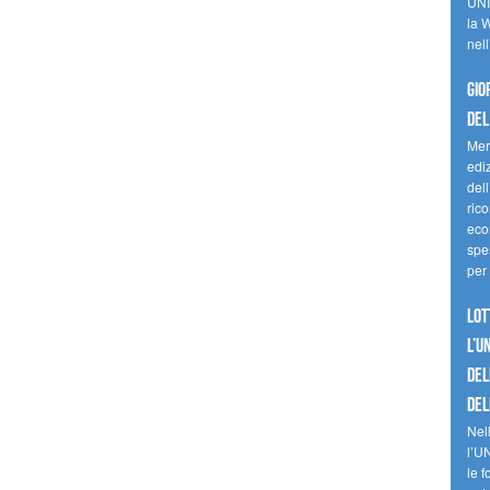
UNI
la W
nell
Gio
del
Mer
edi
del
ric
eco
spes
per 
Lot
l’U
del
del
Nell
l’U
le f