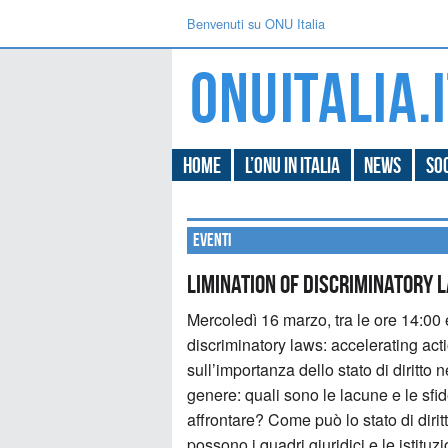
Benvenuti su ONU Italia
Home
L’ONU in Italia
News
Soc
Eventi
limination of discriminatory 
Mercoledì 16 marzo, tra le ore 14:00 
discriminatory laws: accelerating act
sull’importanza dello stato di diritto
genere: quali sono le lacune e le sfi
affrontare? Come può lo stato di diri
possono i quadri giuridici e le istituz