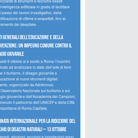
nzialità di strumenti e tecniche basati
’intelligenza artificiale in grado di facilitare
 passo del lavoro investigativo, dalla
tificazione di vittime e sospettati, fino al
evamento dei deepfake.
ti Generali dell’Educazione e della
venzione: un impegno comune contro il
agio giovanile
edì 9 ottobre si è svolto a Roma l’incontro
cato ad analizzare lo stato dell’arte di temi
 il bullismo, il disagio giovanile e
ucazione ai nuovi strumenti digitali.
vento, organizzato da Adnkronos,
l’Osservatorio Nazionale sul bullismo e sul
agio giovanile e dall’Accademia dei Campioni,
icevuto il patrocinio dell’UNICEF e della Città
ropolitana di Roma Capitale.
rnata internazionale per la riduzione del
chio di disastri naturali – 13 ottobre
emoti, alluvioni, eruzioni e inondazioni sono