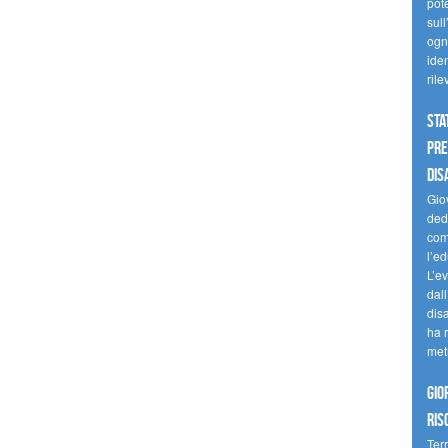
pote
sull
ogni
iden
ril
Sta
Pre
dis
Giov
dedi
come
l’ed
L’e
dal
dis
ha r
met
Gio
ris
Terr