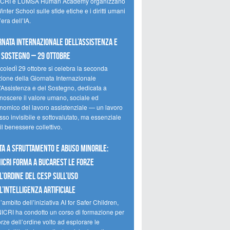
CRI e LUMSA Human Academy organizzano
inter School sulle sfide etiche e i diritti umani
’era dell’IA.
rnata internazionale dell’assistenza e
 sostegno – 29 ottobre
coledÌ 29 ottobre si celebra la seconda
zione della Giornata Internazionale
l’Assistenza e del Sostegno, dedicata a
onoscere il valore umano, sociale ed
nomico del lavoro assistenziale — un lavoro
so invisibile e sottovalutato, ma essenziale
il benessere collettivo.
ta a sfruttamento e abuso minorile:
NICRI forma a Bucarest le forze
l’ordine del CESP sull’uso
l’Intelligenza Artificiale
’ambito dell’iniziativa AI for Safer Children,
NICRI ha condotto un corso di formazione per
orze dell’ordine volto ad esplorare le