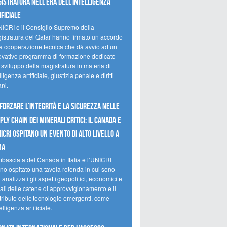
istratura nell’era dell’intelligenza
ificiale
NICRI e il Consiglio Supremo della
istratura del Qatar hanno firmato un accordo
la cooperazione tecnica che dà avvio ad un
ovativo programma di formazione dedicato
 sviluppo della magistratura in materia di
lligenza artificiale, giustizia penale e diritti
ni.
forzare l’integrità e la sicurezza nelle
ply chain dei minerali critici: il Canada e
NICRI ospitano un evento di alto livello a
ma
mbasciata del Canada in Italia e l’UNICRI
no ospitato una tavola rotonda in cui sono
i analizzati gli aspetti geopolitici, economici e
ali delle catene di approvvigionamento e il
tributo delle tecnologie emergenti, come
telligenza artificiale.