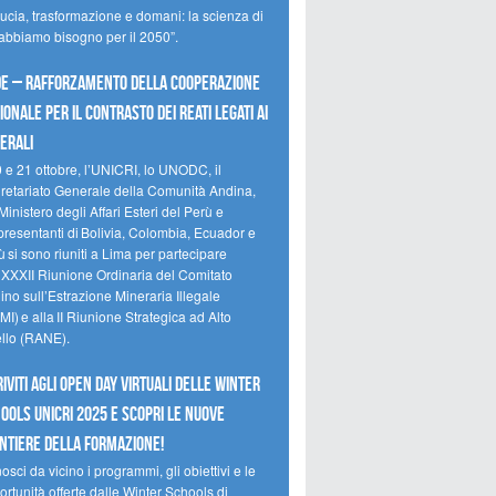
ducia, trasformazione e domani: la scienza di
 abbiamo bisogno per il 2050”.
e – Rafforzamento della cooperazione
ionale per il contrasto dei reati legati ai
erali
0 e 21 ottobre, l’UNICRI, lo UNODC, il
retariato Generale della Comunità Andina,
Ministero degli Affari Esteri del Perù e
presentanti di Bolivia, Colombia, Ecuador e
 si sono riuniti a Lima per partecipare
a XXXII Riunione Ordinaria del Comitato
no sull’Estrazione Mineraria Illegale
I) e alla II Riunione Strategica ad Alto
ello (RANE).
riviti agli Open Day Virtuali delle Winter
ools UNICRI 2025 e scopri le nuove
ntiere della formazione!
sci da vicino i programmi, gli obiettivi e le
rtunità offerte dalle Winter Schools di