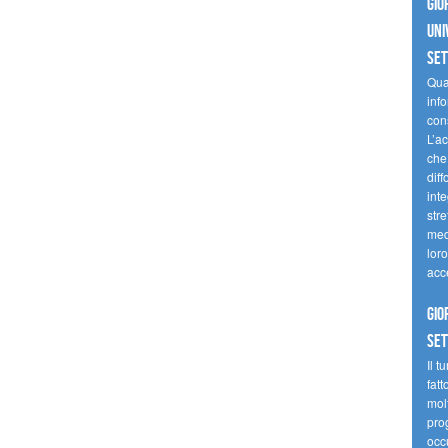
Gio
uni
se
Quan
inf
con
L’ac
che 
diff
inte
stre
med
loro
acc
Gio
se
Il t
fatt
molt
prog
occ