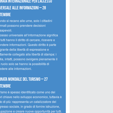
rnata internazionale per l’accesso
versale alle informazioni – 28
ttembre
do si recano alle urne, solo i cittadini
ormati possono prendere decisioni
sapevoli.
cesso universale all’informazione significa
tutti hanno il diritto di cercare, ricevere e
ondere informazioni. Questo diritto è parte
grante della libertà di espressione e
ttamente collegato alla libertà di stampa: i
ia, infatti, possono svolgere pienamente il
 ruolo solo se hanno la possibilità di
edere alle informazioni.
rnata mondiale del turismo – 27
ttembre
urismo è spesso identificato come uno dei
ori chiave nello sviluppo economico, tuttavia è
o di più: rappresenta un catalizzatore del
resso sociale, in grado di fornire istruzione,
upazione e creare nuove opportunità per tutti.