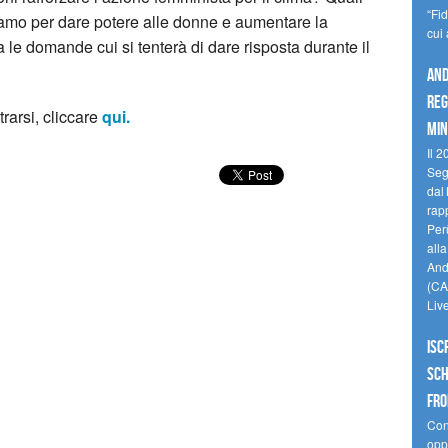
“Fi
iamo per dare potere alle donne e aumentare la
cui
 le domande cui si tenterà di dare risposta durante il
And
reg
rarsi, cliccare
qui.
min
Il 2
Seg
dal 
rap
Perù
all
Andi
(CAM
Liv
Isc
Sch
fro
Cono
oppo