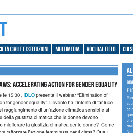
ietà civile e Istituzioni
Multimedia
Voci dal field
Chi 
Al
Gio
laws: accelerating action for gender equality
e l
e le 15:30 ,
IDLO
presenta il webinar “Elimination of
Ric
ion for gender equality”.
L’evento ha l’intento di far luce
soc
 nel raggiungimento di un’azione climatica sensibile al
coin
ques
de della giustizia climatica che le donne devono
che
tto migliorare la giustizia climatica per le donne? Come
dal
ioni rafforzare l’azione femminista per il clima? Quali
Nel