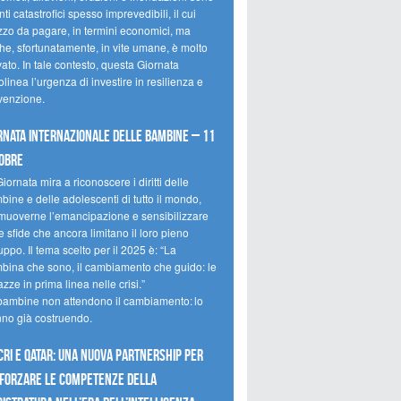
ti catastrofici spesso imprevedibili, il cui
zzo da pagare, in termini economici, ma
he, sfortunatamente, in vite umane, è molto
ato. In tale contesto, questa Giornata
olinea l’urgenza di investire in resilienza e
venzione.
rnata internazionale delle bambine – 11
obre
iornata mira a riconoscere i diritti delle
ine e delle adolescenti di tutto il mondo,
muoverne l’emancipazione e sensibilizzare
e sfide che ancora limitano il loro pieno
uppo. Il tema scelto per il 2025 è: “La
bina che sono, il cambiamento che guido: le
zze in prima linea nelle crisi.”
bambine non attendono il cambiamento: lo
nno già costruendo.
CRI e Qatar: una nuova partnership per
forzare le competenze della