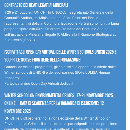
contrasto dei reati legati ai minerali
Il 20 e 21 ottobre, l’UNICRI, lo UNODC, il Segretariato Generale della
Comunità Andina, dal Ministero degli Affari Esteri del Perù e
rappresentanti di Bolivia, Colombia, Ecuador e Perù si sono riuniti a Lima
per partecipare alla XXXII Riunione Ordinaria del Comitato Andino
sull’Estrazione Mineraria Illegale (CAMI) e alla II Riunione Strategica ad
Alto Livello (RANE).
Iscriviti agli Open Day Virtuali delle Winter Schools UNICRI 2025 e
scopri le nuove frontiere della formazione!
Conosci da vicino i programmi, gli obiettivi e le opportunità offerte dalle
Winter Schools di UNICRI e dei suoi partner, SIOI e LUMSA Human
Academy.
Partecipa ai due Open Day Virtuali dedicati!
Winter School on Environmental Crimes, 17-21 novembre 2025,
Online – Data di scadenza per la domanda di iscrizione: 12
novembre 2025
UNICRI e SIOI ospiteranno la nona edizione della Winter School on
Environmental Crimes. Il corso fornirà ai partecipanti una comprensione
completa dei crimini ambientali e delle attuali risposte del sistema di