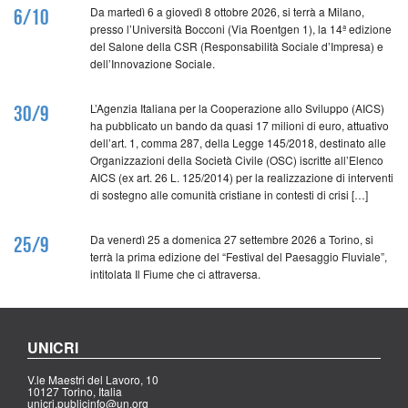
Da martedì 6 a giovedì 8 ottobre 2026, si terrà a Milano,
6/10
presso l’Università Bocconi (Via Roentgen 1), la 14ª edizione
del Salone della CSR (Responsabilità Sociale d’Impresa) e
dell’Innovazione Sociale.
L’Agenzia Italiana per la Cooperazione allo Sviluppo (AICS)
30/9
ha pubblicato un bando da quasi 17 milioni di euro, attuativo
dell’art. 1, comma 287, della Legge 145/2018, destinato alle
Organizzazioni della Società Civile (OSC) iscritte all’Elenco
AICS (ex art. 26 L. 125/2014) per la realizzazione di interventi
di sostegno alle comunità cristiane in contesti di crisi […]
Da venerdì 25 a domenica 27 settembre 2026 a Torino, si
25/9
terrà la prima edizione del “Festival del Paesaggio Fluviale”,
intitolata Il Fiume che ci attraversa.
UNICRI
V.le Maestri del Lavoro, 10
10127 Torino, Italia
unicri.publicinfo@un.org