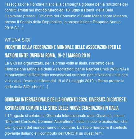
l’associazione Rondine rilancia la campagna globale per la riduzione dei
conflitti armati nel mondo Mercoledì 10 luglio a Roma, nella Sala
Capitolare presso il Chiostro del Convento di Santa Maria sopra Minerva,
presso il Senato della Repubblica, la presentazione Rapporto Annuo
2018 A […]
WFUNA SIOI
Incontro della Federazione Mondiale delle Associazioni per le
Nazioni Unite (WFUNA) Roma, 19-21 maggio 2019
La SIOI ha organizzato, per la prima volta in Italia, l’incontro della
Federazione Mondiale delle Associazioni per le Nazioni Unite (WFUNA) e
in particolare la Rete delle associazioni europee per le Nazioni Unite che
vi fa capo. L’evento si tiene dal 19 al 21 maggio 2019 a Roma presso la
sede della SIOI, che è […]
GIORNATA INTERNAZIONALE DELLA GIOVENTÙ 2026: DIVERSITÀ DI CONTESTI,
ASPIRAZIONI COMUNI E LE SFIDE DELLE NUOVE GENERAZIONI IN ITALIA
Il 12 agosto si celebra la Giornata Internazionale della Gioventù, il tema
“Different Contexts, Common Aspirations” mette in luce le aspirazioni che
tutti i giovani del mondo hanno in comune. L’articolo ripercorre il contesto
giovanile italiano e il contributo dell’UNICRI su questi temi.