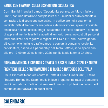
Bando Con i Bambini sulla dispersione scolastica
Con i Bambini lancia il bando “Opportunità per me, un futuro migliore
2026”, con una dotazione complessiva di 15 milioni di euro destinata a
contrastare la dispersione scolastica, in particolare nella sua forma
implicita, fatta di frequenza irregolare e demotivazione, spesso invisibile
ma diffusa nei contesti più fragili. Attraverso i “cantieri educativi”, ambienti
di apprendimento flessibili e aperti al territorio, verranno costruiti percorsi
individualizzati per ragazze e ragazzi tra i 14 e i 21 anni, coinvolgendo
attivamente le famiglie e rafforzando la comunità educante locale. Le
candidature, riservate a partnership del Terzo Settore, sono aperte fino
alle ore 13:00 del 30 settembre 2026 tramite la piattaforma Chàiros.
GIORNATA MONDIALE CONTRO LA TRATTA DI ESSERI UMANI 2026: LE NUOVE
FRONTIERE DELLO SFRUTTAMENTO E IL RUOLO STRATEGICO DELL’ITALIA
Per la Giornata Mondiale contro la Tratta di Esseri Umani 2026, il tema
“Trapped Behind the Scam” mette in luce il legame tra tratta di persone e
frodi informatiche. L’articolo ripercorre il quadro di protezione italiano e il
contributo dell’UNICRI su questi temi.
Calendario