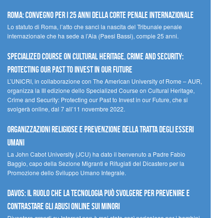
Roma: convegno per i 25 anni della Corte penale internazionale
Lo statuto di Roma, l’atto che sancì la nascita del Tribunale penale
internazionale che ha sede a l’Aia (Paesi Bassi), compie 25 anni.
Specialized Course on Cultural Heritage, Crime and Security:
Protecting our Past to Invest in our Future
L’UNICRI, in collaborazione con The American University of Rome – AUR,
organizza la III edizione dello Specialized Course on Cultural Heritage,
Crime and Security: Protecting our Past to Invest in our Future, che si
svolgerà online, dal 7 all’11 novembre 2022.
Organizzazioni religiose e prevenzione della tratta degli esseri
umani
La John Cabot University (JCU) ha dato il benvenuto a Padre Fabio
Baggio, capo della Sezione Migranti e Rifugiati del Dicastero per la
Promozione dello Sviluppo Umano Integrale.
Davos: il ruolo che la tecnologia può svolgere per prevenire e
contrastare gli abusi online sui minori
Diventare grandi su Internet non è mai stato così pericoloso per i bambini