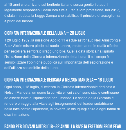
ai 18 anni che arrivano sul territorio italiano senza genitori o adulti
legalmente responsabili della loro tutela. Per la loro protezione, nel 2017,
è stata introdotta la Legge Zampa che stabilisce il principio di accoglienza
a priori del minore.
Giornata Internazionale della Luna – 20 luglio
Il 20 luglio 1969, la missione Apollo 11 e i due astronauti Neil Armstrong e
Buzz Aldrin misero piede sul suolo lunare, trasformando in realtà ciò che
per secoli era sembrato irraggiungibile. Quella data storica ha ispirato
l’istituzione della Giornata internazionale della Luna, il cui scopo è
sensibilizzare l’opinione pubblica sull’importanza dell’esplorazione e
dell’utilizzo sostenibile della Luna.
Giornata internazionale dedicata a Nelson Mandela – 18 luglio
Ogni anno, il 18 luglio, si celebra la Giornata internazionale dedicata a
Nelson Mandela, un uomo la cui vita e i cui valori sono stati e continuano
ad essere fonte di ispirazione per il mondo. Lo scopo della Giornata è
rendere omaggio alla vita e agli insegnamenti del leader sudafricano
nella lotta contro l’apartheid, la povertà, le disuguaglianze e ogni forma di
discriminazione.
Bando per giovani autori (18–32 anni): la Rivista Freedom From Fear