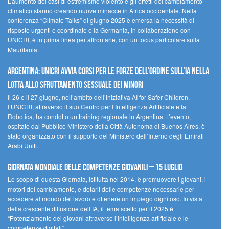
L’aumento dei casi di estremismo violento e gli effetti del cambiamento
climatico stanno creando nuove minacce in Africa occidentale. Nella
conferenza “Climate Talks” di giugno 2025 è emersa la necessità di
risposte urgenti e coordinate e la Germania, in collaborazione con
UNICRI, è in prima linea per affrontarle, con un focus particolare sulla
Mauritania.
Argentina: UNICRI avvia corsi per le forze dell’ordine sull’IA nella
lotta allo sfruttamento sessuale dei minori
Il 26 e il 27 giugno, nell’ambito dell’iniziativa AI for Safer Children,
l’UNICRI, attraverso il suo Centro per l’Intelligenza Artificiale e la
Robotica, ha condotto un training regionale in Argentina. L’evento,
ospitato dal Pubblico Ministero della Città Autonoma di Buenos Aires, è
stato organizzato con il supporto del Ministero dell’Interno degli Emirati
Arabi Uniti.
Giornata Mondiale delle Competenze Giovanili – 15 luglio
Lo scopo di questa Giornata, istituita nel 2014, è promuovere i giovani, i
motori del cambiamento, e dotarli delle competenze necessarie per
accedere al mondo del lavoro e ottenere un impiego dignitoso. In vista
della crescente diffusione dell’IA, il tema scelto per il 2025 è
“Potenziamento dei giovani attraverso l’intelligenza artificiale e le
competenze digitali”.