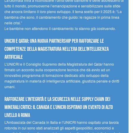
La Giornata mira a riconoscere i diritti delle bambine e delle adolescenti di
tutto il mondo, promuoverne l’emancipazione e sensibilizzare sulle sfide
che ancora limitano il loro pieno sviluppo. Il tema scelto per il 2025 è: “La
bambina che sono, il cambiamento che guido: le ragazze in prima linea
nelle crisi.”
Le bambine non attendono il cambiamento: lo stanno già costruendo.
UNICRI e Qatar: una nuova partnership per rafforzare le
competenze della magistratura nell’era dell’intelligenza
artificiale
L’UNICRI e il Consiglio Supremo della Magistratura del Qatar hanno
firmato un accordo sulla cooperazione tecnica che dà avvio ad un
innovativo programma di formazione dedicato allo sviluppo della
magistratura in materia di intelligenza artificiale, giustizia penale e diritti
umani.
Rafforzare l’integrità e la sicurezza nelle supply chain dei
minerali critici: il Canada e l’UNICRI ospitano un evento di alto
livello a Roma
L’Ambasciata del Canada in Italia e l’UNICRI hanno ospitato una tavola
rotonda in cui sono stati analizzati gli aspetti geopolitici, economici e