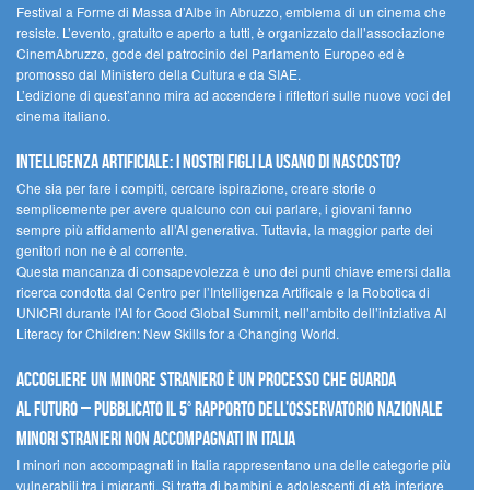
Festival a Forme di Massa d’Albe in Abruzzo, emblema di un cinema che
resiste. L’evento, gratuito e aperto a tutti, è organizzato dall’associazione
CinemAbruzzo, gode del patrocinio del Parlamento Europeo ed è
promosso dal Ministero della Cultura e da SIAE.
L’edizione di quest’anno mira ad accendere i riflettori sulle nuove voci del
cinema italiano.
Intelligenza artificiale: i nostri figli la usano di nascosto?
Che sia per fare i compiti, cercare ispirazione, creare storie o
semplicemente per avere qualcuno con cui parlare, i giovani fanno
sempre più affidamento all’AI generativa. Tuttavia, la maggior parte dei
genitori non ne è al corrente.
Questa mancanza di consapevolezza è uno dei punti chiave emersi dalla
ricerca condotta dal Centro per l’Intelligenza Artificale e la Robotica di
UNICRI durante l’AI for Good Global Summit, nell’ambito dell’iniziativa AI
Literacy for Children: New Skills for a Changing World.
Accogliere un minore straniero è un processo che guarda
al futuro – Pubblicato il 5° rapporto dell’Osservatorio Nazionale
Minori Stranieri Non Accompagnati in Italia
I minori non accompagnati in Italia rappresentano una delle categorie più
vulnerabili tra i migranti. Si tratta di bambini e adolescenti di età inferiore