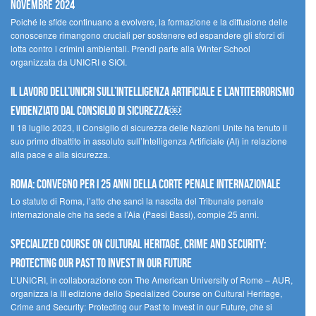
novembre 2024
Poiché le sfide continuano a evolvere, la formazione e la diffusione delle
conoscenze rimangono cruciali per sostenere ed espandere gli sforzi di
lotta contro i crimini ambientali. Prendi parte alla Winter School
organizzata da UNICRI e SIOI.
Il lavoro dell’UNICRI sull’intelligenza artificiale e l’antiterrorismo
evidenziato dal Consiglio di Sicurezza￼
Il 18 luglio 2023, il Consiglio di sicurezza delle Nazioni Unite ha tenuto il
suo primo dibattito in assoluto sull’Intelligenza Artificiale (AI) in relazione
alla pace e alla sicurezza.
Roma: convegno per i 25 anni della Corte penale internazionale
Lo statuto di Roma, l’atto che sancì la nascita del Tribunale penale
internazionale che ha sede a l’Aia (Paesi Bassi), compie 25 anni.
Specialized Course on Cultural Heritage, Crime and Security:
Protecting our Past to Invest in our Future
L’UNICRI, in collaborazione con The American University of Rome – AUR,
organizza la III edizione dello Specialized Course on Cultural Heritage,
Crime and Security: Protecting our Past to Invest in our Future, che si