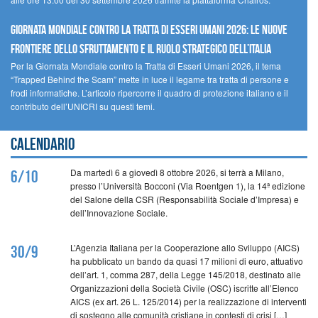
GIORNATA MONDIALE CONTRO LA TRATTA DI ESSERI UMANI 2026: LE NUOVE
FRONTIERE DELLO SFRUTTAMENTO E IL RUOLO STRATEGICO DELL’ITALIA
Per la Giornata Mondiale contro la Tratta di Esseri Umani 2026, il tema
“Trapped Behind the Scam” mette in luce il legame tra tratta di persone e
frodi informatiche. L’articolo ripercorre il quadro di protezione italiano e il
contributo dell’UNICRI su questi temi.
Calendario
Da martedì 6 a giovedì 8 ottobre 2026, si terrà a Milano,
6/10
presso l’Università Bocconi (Via Roentgen 1), la 14ª edizione
del Salone della CSR (Responsabilità Sociale d’Impresa) e
dell’Innovazione Sociale.
L’Agenzia Italiana per la Cooperazione allo Sviluppo (AICS)
30/9
ha pubblicato un bando da quasi 17 milioni di euro, attuativo
dell’art. 1, comma 287, della Legge 145/2018, destinato alle
Organizzazioni della Società Civile (OSC) iscritte all’Elenco
AICS (ex art. 26 L. 125/2014) per la realizzazione di interventi
di sostegno alle comunità cristiane in contesti di crisi […]