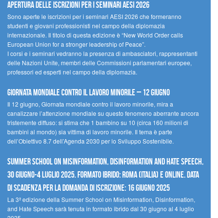
Apertura delle iscrizioni per i seminari AESI 2026
Sono aperte le iscrizioni per i seminari AESI 2026 che formeranno
studenti e giovani professionisti nel campo della diplomazia
internazionale. Il titolo di questa edizione è “New World Order calls
European Union for a stronger leadership of Peace”.
I corsi e i seminari vedranno la presenza di ambasciatori, rappresentanti
delle Nazioni Unite, membri delle Commissioni parlamentari europee,
professori ed esperti nel campo della diplomazia.
Giornata mondiale contro il lavoro minorile – 12 giugno
Il 12 giugno, Giornata mondiale contro il lavoro minorile, mira a
canalizzare l’attenzione mondiale su questo fenomeno aberrante ancora
tristemente diffuso: si stima che 1 bambino su 10 (circa 160 milioni di
bambini al mondo) sia vittima di lavoro minorile. Il tema è parte
dell’Obiettivo 8.7 dell’Agenda 2030 per lo Sviluppo Sostenibile.
Summer School on Misinformation, Disinformation and Hate Speech,
30 giugno-4 luglio 2025. Formato ibrido: Roma (Italia) e online. Data
di scadenza per la domanda di iscrizione: 16 giugno 2025
La 3ª edizione della Summer School on Misinformation, Disinformation,
and Hate Speech sarà tenuta in formato ibrido dal 30 giugno al 4 luglio
2025.