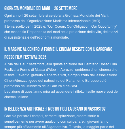
Giornata Mondiale dei Mari – 26 settembre
Ogni anno il 26 settembre si celebra la Giornata Mondiale dei Mari,
promossa dall’Organizzazione Marittima Internazionale (IMO).
Il tema scelto per il 2025 è: “Our Ocean, Our Obligation, Our Opportunity”
che evidenzia l’importanza dei mari nella protezione della vita, dei mezzi
di sussistenza e dell’economia mondiale.
Il margine al centro: a Forme il cinema resiste con il Garofano
Rosso Film Festival 2025
Al via dal 1 al 7 settembre, alla quinta edizione del Garofano Rosso Film
Festival a Forme di Massa d’Albe in Abruzzo, emblema di un cinema che
resiste. L’evento, gratuito e aperto a tutti, è organizzato dall’associazione
CinemAbruzzo, gode del patrocinio del Parlamento Europeo ed è
promosso dal Ministero della Cultura e da SIAE.
L’edizione di quest’anno mira ad accendere i riflettori sulle nuove voci del
cinema italiano.
Intelligenza artificiale: i nostri figli la usano di nascosto?
Che sia per fare i compiti, cercare ispirazione, creare storie o
semplicemente per avere qualcuno con cui parlare, i giovani fanno
sempre più affidamento all’AI generativa. Tuttavia, la maggior parte dei