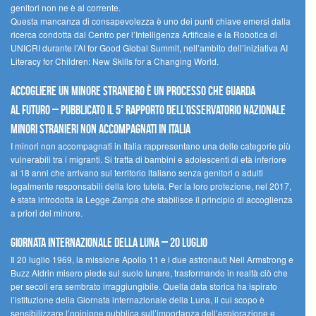
genitori non ne è al corrente.
Questa mancanza di consapevolezza è uno dei punti chiave emersi dalla
ricerca condotta dal Centro per l’Intelligenza Artificale e la Robotica di
UNICRI durante l’AI for Good Global Summit, nell’ambito dell’iniziativa AI
Literacy for Children: New Skills for a Changing World.
Accogliere un minore straniero è un processo che guarda
al futuro – Pubblicato il 5° rapporto dell’Osservatorio Nazionale
Minori Stranieri Non Accompagnati in Italia
I minori non accompagnati in Italia rappresentano una delle categorie più
vulnerabili tra i migranti. Si tratta di bambini e adolescenti di età inferiore
ai 18 anni che arrivano sul territorio italiano senza genitori o adulti
legalmente responsabili della loro tutela. Per la loro protezione, nel 2017,
è stata introdotta la Legge Zampa che stabilisce il principio di accoglienza
a priori del minore.
Giornata Internazionale della Luna – 20 luglio
Il 20 luglio 1969, la missione Apollo 11 e i due astronauti Neil Armstrong e
Buzz Aldrin misero piede sul suolo lunare, trasformando in realtà ciò che
per secoli era sembrato irraggiungibile. Quella data storica ha ispirato
l’istituzione della Giornata internazionale della Luna, il cui scopo è
sensibilizzare l’opinione pubblica sull’importanza dell’esplorazione e