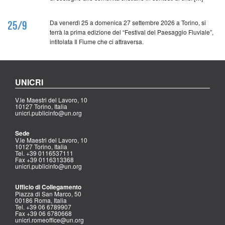
Da venerdì 25 a domenica 27 settembre 2026 a Torino, si
25/9
terrà la prima edizione del “Festival del Paesaggio Fluviale”,
intitolata Il Fiume che ci attraversa.
UNICRI
V.le Maestri del Lavoro, 10
10127 Torino, Italia
unicri.publicinfo@un.org
Sede
V.le Maestri del Lavoro, 10
10127 Torino, Italia
Tel. +39 0116537111
Fax +39 0116313368
unicri.publicinfo@un.org
Ufficio di Collegamento
Piazza di San Marco, 50
00186 Roma, Italia
Tel. +39 06 6789907
Fax +39 06 6780668
unicri.romeoffice@un.org