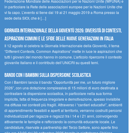
Federazione Mondiale delle Associazioni per le Nazioni Unite (WFUNA) e
in particolare la Rete delle associazioni europee per le Nazioni Unite che
vi fa capo. L’evento si tiene dal 19 al 21 maggio 2019 a Roma presso la
sede della SIOI, che è […]
GIORNATA INTERNAZIONALE DELLA GIOVENTÙ 2026: DIVERSITÀ DI CONTESTI,
ASPIRAZIONI COMUNI E LE SFIDE DELLE NUOVE GENERAZIONI IN ITALIA
Il 12 agosto si celebra la Giornata Internazionale della Gioventù, il tema
“Different Contexts, Common Aspirations” mette in luce le aspirazioni che
tutti i giovani del mondo hanno in comune. L’articolo ripercorre il contesto
giovanile italiano e il contributo dell’UNICRI su questi temi.
Bando Con i Bambini sulla dispersione scolastica
Con i Bambini lancia il bando “Opportunità per me, un futuro migliore
2026”, con una dotazione complessiva di 15 milioni di euro destinata a
contrastare la dispersione scolastica, in particolare nella sua forma
implicita, fatta di frequenza irregolare e demotivazione, spesso invisibile
ma diffusa nei contesti più fragili. Attraverso i “cantieri educativi”, ambienti
di apprendimento flessibili e aperti al territorio, verranno costruiti percorsi
individualizzati per ragazze e ragazzi tra i 14 e i 21 anni, coinvolgendo
attivamente le famiglie e rafforzando la comunità educante locale. Le
candidature, riservate a partnership del Terzo Settore, sono aperte fino
alle ore 13:00 del 30 settembre 2026 tramite la piattaforma Chàiros.