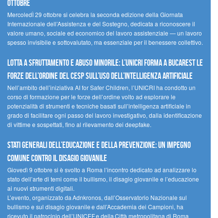
ottobre
MercoledÌ 29 ottobre si celebra la seconda edizione della Giornata
Internazionale dell’Assistenza e del Sostegno, dedicata a riconoscere il
valore umano, sociale ed economico del lavoro assistenziale — un lavoro
spesso invisibile e sottovalutato, ma essenziale per il benessere collettivo.
Lotta a sfruttamento e abuso minorile: l’UNICRI forma a Bucarest le
forze dell’ordine del CESP sull’uso dell’Intelligenza Artificiale
Nell’ambito dell’iniziativa AI for Safer Children, l’UNICRI ha condotto un
corso di formazione per le forze dell’ordine volto ad esplorare le
potenzialità di strumenti e tecniche basati sull’intelligenza artificiale in
grado di facilitare ogni passo del lavoro investigativo, dalla identificazione
di vittime e sospettati, fino al rilevamento dei deepfake.
Stati Generali dell’Educazione e della Prevenzione: un impegno
comune contro il disagio giovanile
Giovedì 9 ottobre si è svolto a Roma l’incontro dedicato ad analizzare lo
stato dell’arte di temi come il bullismo, il disagio giovanile e l’educazione
ai nuovi strumenti digitali.
L’evento, organizzato da Adnkronos, dall’Osservatorio Nazionale sul
bullismo e sul disagio giovanile e dall’Accademia dei Campioni, ha
ricevuto il patrocinio dell’UNICEF e della Città metropolitana di Roma