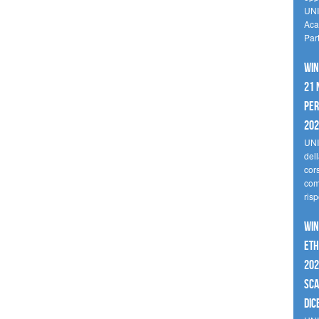
UNI
Aca
Par
Win
21 
per
20
UNI
del
cor
comp
risp
Win
Eth
202
sca
dic