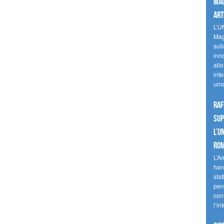
mag
art
L’U
Mag
sul
inn
allo
inte
uma
Raf
sup
l’U
Ro
L’A
han
stat
pen
con
l’in