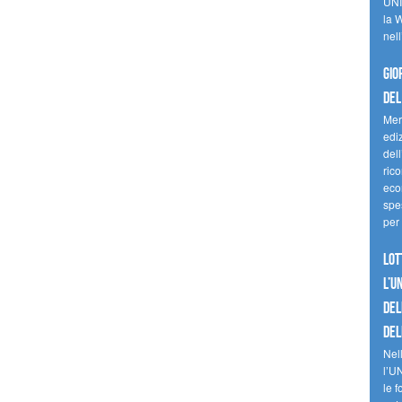
UNI
la W
nell
Gio
del
Mer
edi
del
ric
eco
spes
per 
Lot
l’U
del
del
Nell
l’U
le f