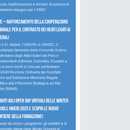
ducia, trasformazione e domani: la scienza di
 abbiamo bisogno per il 2050”.
e – Rafforzamento della cooperazione
ionale per il contrasto dei reati legati ai
erali
0 e 21 ottobre, l’UNICRI, lo UNODC, il
retariato Generale della Comunità Andina,
Ministero degli Affari Esteri del Perù e
presentanti di Bolivia, Colombia, Ecuador e
 si sono riuniti a Lima per partecipare
a XXXII Riunione Ordinaria del Comitato
no sull’Estrazione Mineraria Illegale
I) e alla II Riunione Strategica ad Alto
ello (RANE).
riviti agli Open Day Virtuali delle Winter
ools UNICRI 2025 e scopri le nuove
ntiere della formazione!
sci da vicino i programmi, gli obiettivi e le
rtunità offerte dalle Winter Schools di