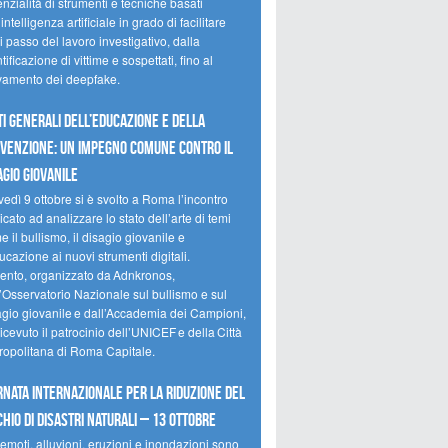
nzialità di strumenti e tecniche basati
’intelligenza artificiale in grado di facilitare
 passo del lavoro investigativo, dalla
tificazione di vittime e sospettati, fino al
evamento dei deepfake.
ti Generali dell’Educazione e della
venzione: un impegno comune contro il
agio giovanile
edì 9 ottobre si è svolto a Roma l’incontro
cato ad analizzare lo stato dell’arte di temi
 il bullismo, il disagio giovanile e
ucazione ai nuovi strumenti digitali.
vento, organizzato da Adnkronos,
l’Osservatorio Nazionale sul bullismo e sul
agio giovanile e dall’Accademia dei Campioni,
icevuto il patrocinio dell’UNICEF e della Città
ropolitana di Roma Capitale.
rnata internazionale per la riduzione del
chio di disastri naturali – 13 ottobre
emoti, alluvioni, eruzioni e inondazioni sono