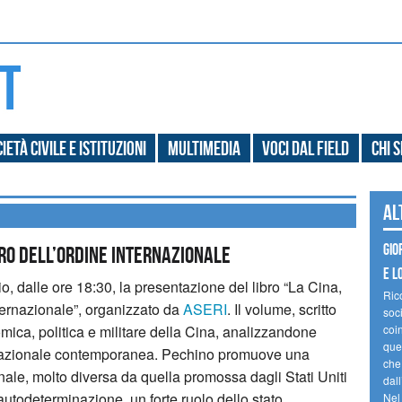
ietà civile e Istituzioni
Multimedia
Voci dal field
Chi 
Al
Gio
uturo dell’ordine internazionale
e l
, dalle ore 18:30, la presentazione del libro “La Cina,
Ric
 internazionale”, organizzato da
ASERI
.
Il volume, scritto
soc
mica, politica e militare della Cina, analizzandone
coin
ques
ternazionale contemporanea. Pechino promuove una
che
onale, molto diversa da quella promossa dagli Stati Uniti
dal
autodeterminazione, un forte ruolo dello stato
Nel