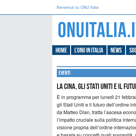
Benvenuti su ONU Italia
Home
L’ONU in Italia
News
Soc
Eventi
La Cina, gli Stati Uniti e il f
È in programma per lunedì 21 febbraio
gli Stati Uniti e il futuro dell’ordine
da Matteo Dian, tratta l’ascesa econo
l’impatto cruciale sulla politica in
visione propria dell’ordine internazi
e basata su concetti quali sovranità, 