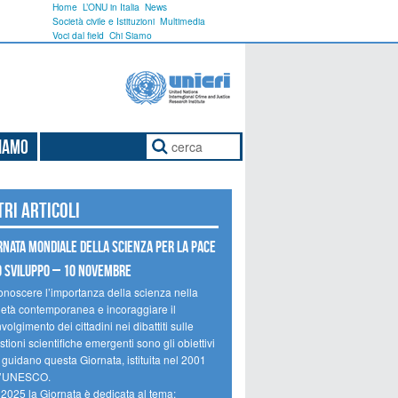
Home
L’ONU in Italia
News
Società civile e Istituzioni
Multimedia
Voci dal field
Chi Siamo
Siamo
tri articoli
rnata mondiale della scienza per la pace
o sviluppo – 10 novembre
onoscere l’importanza della scienza nella
ietà contemporanea e incoraggiare il
volgimento dei cittadini nei dibattiti sulle
tioni scientifiche emergenti sono gli obiettivi
 guidano questa Giornata, istituita nel 2001
l’UNESCO.
 2025 la Giornata è dedicata al tema: