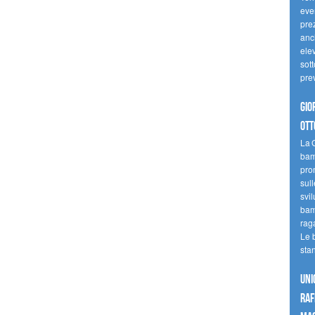
even
pre
anc
elev
sott
pre
Gio
ott
La G
bamb
pro
sull
svil
bam
raga
Le 
sta
UNI
raf