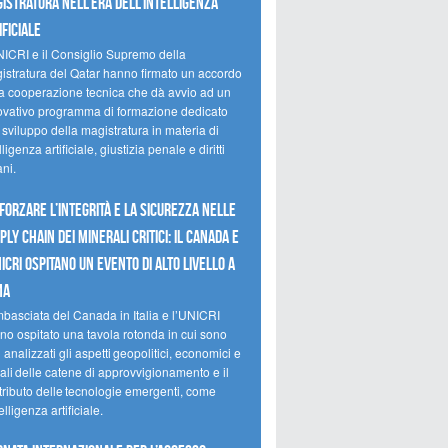
istratura nell’era dell’intelligenza
ificiale
NICRI e il Consiglio Supremo della
istratura del Qatar hanno firmato un accordo
la cooperazione tecnica che dà avvio ad un
ovativo programma di formazione dedicato
 sviluppo della magistratura in materia di
lligenza artificiale, giustizia penale e diritti
ni.
forzare l’integrità e la sicurezza nelle
ply chain dei minerali critici: il Canada e
NICRI ospitano un evento di alto livello a
ma
mbasciata del Canada in Italia e l’UNICRI
no ospitato una tavola rotonda in cui sono
i analizzati gli aspetti geopolitici, economici e
ali delle catene di approvvigionamento e il
tributo delle tecnologie emergenti, come
telligenza artificiale.