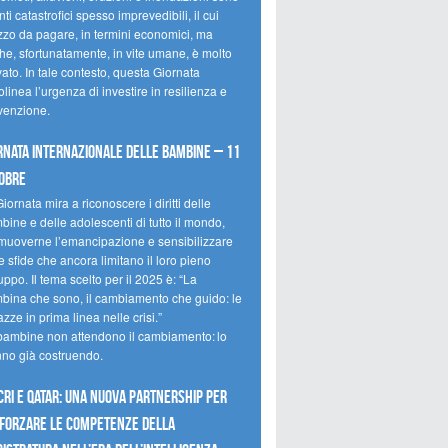
ti catastrofici spesso imprevedibili, il cui
zzo da pagare, in termini economici, ma
he, sfortunatamente, in vite umane, è molto
ato. In tale contesto, questa Giornata
olinea l’urgenza di investire in resilienza e
venzione.
rnata internazionale delle bambine – 11
obre
iornata mira a riconoscere i diritti delle
ine e delle adolescenti di tutto il mondo,
muoverne l’emancipazione e sensibilizzare
e sfide che ancora limitano il loro pieno
uppo. Il tema scelto per il 2025 è: “La
bina che sono, il cambiamento che guido: le
zze in prima linea nelle crisi.”
bambine non attendono il cambiamento: lo
nno già costruendo.
CRI e Qatar: una nuova partnership per
forzare le competenze della