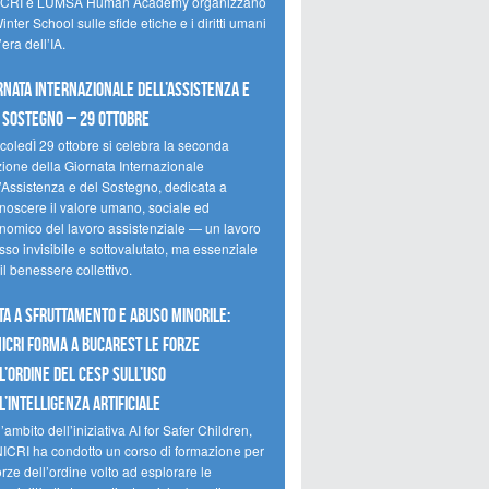
CRI e LUMSA Human Academy organizzano
inter School sulle sfide etiche e i diritti umani
’era dell’IA.
rnata internazionale dell’assistenza e
 sostegno – 29 ottobre
coledÌ 29 ottobre si celebra la seconda
zione della Giornata Internazionale
l’Assistenza e del Sostegno, dedicata a
onoscere il valore umano, sociale ed
nomico del lavoro assistenziale — un lavoro
so invisibile e sottovalutato, ma essenziale
il benessere collettivo.
ta a sfruttamento e abuso minorile:
NICRI forma a Bucarest le forze
l’ordine del CESP sull’uso
l’Intelligenza Artificiale
’ambito dell’iniziativa AI for Safer Children,
NICRI ha condotto un corso di formazione per
orze dell’ordine volto ad esplorare le