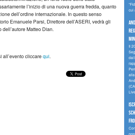
“Fi
sariamente l’inizio di una nuova guerra fredda, quanto
cui
one dell’ordine internazionale. In questo senso
ttorio Emanuele Parsi, Direttore dell’ASERI, vedrà gli
And
o dell’autore Matteo Dian.
reg
min
Il 2
Seg
i all’evento cliccare
qui
.
dal 
rap
Perù
all
Andi
(CAM
Liv
Isc
Sch
fro
Cono
oppo