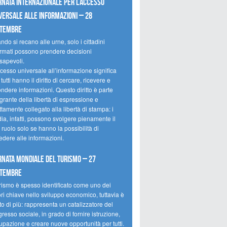
rnata internazionale per l’accesso
versale alle informazioni – 28
ttembre
do si recano alle urne, solo i cittadini
ormati possono prendere decisioni
sapevoli.
cesso universale all’informazione significa
tutti hanno il diritto di cercare, ricevere e
ondere informazioni. Questo diritto è parte
grante della libertà di espressione e
ttamente collegato alla libertà di stampa: i
ia, infatti, possono svolgere pienamente il
 ruolo solo se hanno la possibilità di
edere alle informazioni.
rnata mondiale del turismo – 27
ttembre
urismo è spesso identificato come uno dei
ori chiave nello sviluppo economico, tuttavia è
o di più: rappresenta un catalizzatore del
resso sociale, in grado di fornire istruzione,
upazione e creare nuove opportunità per tutti.