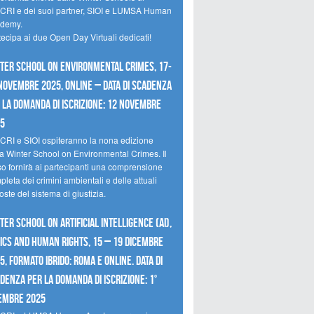
CRI e dei suoi partner, SIOI e LUMSA Human
demy.
tecipa ai due Open Day Virtuali dedicati!
ter School on Environmental Crimes, 17-
novembre 2025, Online – Data di scadenza
 la domanda di iscrizione: 12 novembre
25
CRI e SIOI ospiteranno la nona edizione
la Winter School on Environmental Crimes. Il
so fornirà ai partecipanti una comprensione
leta dei crimini ambientali e delle attuali
oste del sistema di giustizia.
ter School on Artificial Intelligence (AI),
ics and Human Rights, 15 – 19 dicembre
5, Formato Ibrido: Roma e online. Data di
denza per la domanda di iscrizione: 1°
embre 2025