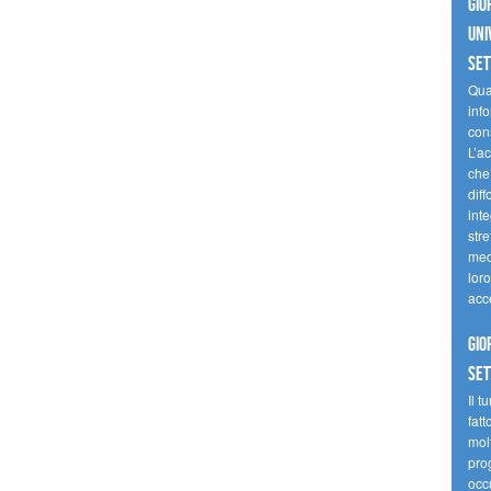
Gio
uni
se
Quan
inf
con
L’ac
che 
diff
inte
stre
med
loro
acc
Gio
se
Il t
fatt
molt
prog
occ