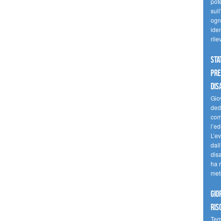
pote
sull
ogni
iden
ril
Sta
Pre
dis
Giov
dedi
come
l’ed
L’e
dal
dis
ha r
met
Gio
ris
Terr