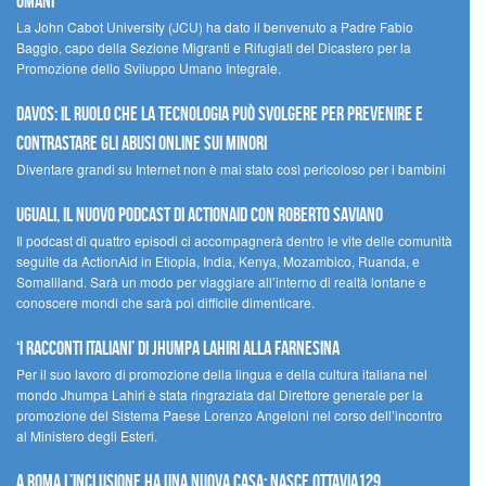
umani
La John Cabot University (JCU) ha dato il benvenuto a Padre Fabio
Baggio, capo della Sezione Migranti e Rifugiati del Dicastero per la
Promozione dello Sviluppo Umano Integrale.
Davos: il ruolo che la tecnologia può svolgere per prevenire e
contrastare gli abusi online sui minori
Diventare grandi su Internet non è mai stato così pericoloso per i bambini
UGUALI, il nuovo podcast di ACTIONAID con Roberto Saviano
Il podcast di quattro episodi ci accompagnerà dentro le vite delle comunità
seguite da ActionAid in Etiopia, India, Kenya, Mozambico, Ruanda, e
Somaliland. Sarà un modo per viaggiare all’interno di realtà lontane e
conoscere mondi che sarà poi difficile dimenticare.
‘I racconti italiani’ di Jhumpa Lahiri alla Farnesina
Per il suo lavoro di promozione della lingua e della cultura italiana nel
mondo Jhumpa Lahiri è stata ringraziata dal Direttore generale per la
promozione del Sistema Paese Lorenzo Angeloni nel corso dell’incontro
al Ministero degli Esteri.
A Roma l’inclusione ha una nuova casa: nasce Ottavia129