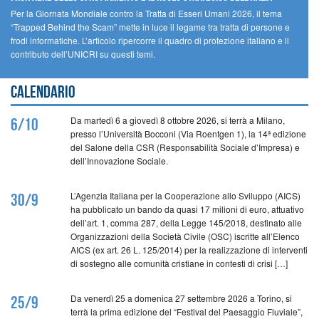
Per la Giornata Mondiale contro la Tratta di Esseri Umani 2026, il tema
“Trapped Behind the Scam” mette in luce il legame tra tratta di persone e
frodi informatiche. L’articolo ripercorre il quadro di protezione italiano e il
contributo dell’UNICRI su questi temi.
Calendario
Da martedì 6 a giovedì 8 ottobre 2026, si terrà a Milano,
6/10
presso l’Università Bocconi (Via Roentgen 1), la 14ª edizione
del Salone della CSR (Responsabilità Sociale d’Impresa) e
dell’Innovazione Sociale.
L’Agenzia Italiana per la Cooperazione allo Sviluppo (AICS)
30/9
ha pubblicato un bando da quasi 17 milioni di euro, attuativo
dell’art. 1, comma 287, della Legge 145/2018, destinato alle
Organizzazioni della Società Civile (OSC) iscritte all’Elenco
AICS (ex art. 26 L. 125/2014) per la realizzazione di interventi
di sostegno alle comunità cristiane in contesti di crisi […]
Da venerdì 25 a domenica 27 settembre 2026 a Torino, si
25/9
terrà la prima edizione del “Festival del Paesaggio Fluviale”,