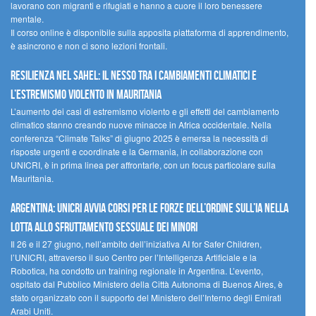
lavorano con migranti e rifugiati e hanno a cuore il loro benessere
mentale.
Il corso online è disponibile sulla apposita piattaforma di apprendimento,
è asincrono e non ci sono lezioni frontali.
Resilienza nel Sahel: il nesso tra i cambiamenti climatici e
l’estremismo violento in Mauritania
L’aumento dei casi di estremismo violento e gli effetti del cambiamento
climatico stanno creando nuove minacce in Africa occidentale. Nella
conferenza “Climate Talks” di giugno 2025 è emersa la necessità di
risposte urgenti e coordinate e la Germania, in collaborazione con
UNICRI, è in prima linea per affrontarle, con un focus particolare sulla
Mauritania.
Argentina: UNICRI avvia corsi per le forze dell’ordine sull’IA nella
lotta allo sfruttamento sessuale dei minori
Il 26 e il 27 giugno, nell’ambito dell’iniziativa AI for Safer Children,
l’UNICRI, attraverso il suo Centro per l’Intelligenza Artificiale e la
Robotica, ha condotto un training regionale in Argentina. L’evento,
ospitato dal Pubblico Ministero della Città Autonoma di Buenos Aires, è
stato organizzato con il supporto del Ministero dell’Interno degli Emirati
Arabi Uniti.