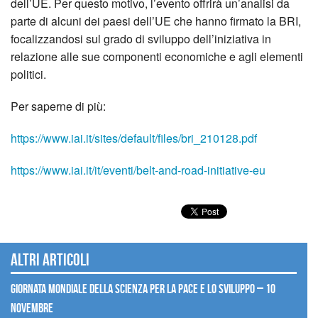
dell’UE. Per questo motivo, l’evento offrirà un’analisi da
parte di alcuni dei paesi dell’UE che hanno firmato la BRI,
focalizzandosi sul grado di sviluppo dell’iniziativa in
relazione alle sue componenti economiche e agli elementi
politici.
Per saperne di più:
https://www.iai.it/sites/default/files/bri_210128.pdf
https://www.iai.it/it/eventi/belt-and-road-initiative-eu
Altri articoli
Giornata mondiale della scienza per la pace e lo sviluppo – 10
novembre