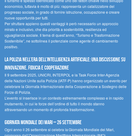
Il turismo è spesso identificato come uno dei fattori chiave nello sviluppo
economico, tuttavia è molto di più: rappresenta un catalizzatore del
progresso sociale, in grado di fornire istruzione, occupazione e creare
nuove opportunità per tutti.
Per sfruttare appieno questi vantaggi è però necessario un approccio
mirato e inclusivo, che dia priorità a sostenibilità, resilienza ed
uguaglianza sociale. Il tema di quest’anno, “Turismo e Trasformazione
Sostenibile”, ne sottolinea il potenziale come agente di cambiamento
positivo.
La polizia nell’era dell’Intelligenza Artificiale: una discussione su
innovazione, fiducia e cooperazione
Il 9 settembre 2025, UNICRI, INTERPOL e la Task Force Inter-Agenzia
delle Nazioni Unite sulla Polizia (IATF-P) hanno organizzato un evento per
celebrare la Giornata Internazionale della Cooperazione a Sostegno delle
Forze di Polizia.
L’evento si inserisce in un contesto estremamente complesso e in rapido
mutamento, in cui le forze dell’ordine di tutto il mondo stanno
attraversando un momento di profonda trasformazione.
Giornata Mondiale dei Mari – 26 settembre
Ogni anno il 26 settembre si celebra la Giornata Mondiale dei Mari,
promossa dall’Organizzazione Marittima Internazionale (IMO).