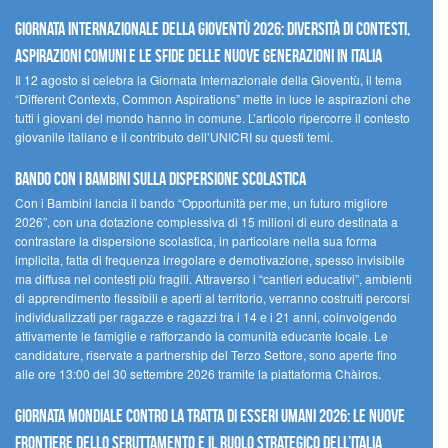
GIORNATA INTERNAZIONALE DELLA GIOVENTÙ 2026: DIVERSITÀ DI CONTESTI,
ASPIRAZIONI COMUNI E LE SFIDE DELLE NUOVE GENERAZIONI IN ITALIA
Il 12 agosto si celebra la Giornata Internazionale della Gioventù, il tema
“Different Contexts, Common Aspirations” mette in luce le aspirazioni che
tutti i giovani del mondo hanno in comune. L’articolo ripercorre il contesto
giovanile italiano e il contributo dell’UNICRI su questi temi.
Bando Con i Bambini sulla dispersione scolastica
Con i Bambini lancia il bando “Opportunità per me, un futuro migliore
2026”, con una dotazione complessiva di 15 milioni di euro destinata a
contrastare la dispersione scolastica, in particolare nella sua forma
implicita, fatta di frequenza irregolare e demotivazione, spesso invisibile
ma diffusa nei contesti più fragili. Attraverso i “cantieri educativi”, ambienti
di apprendimento flessibili e aperti al territorio, verranno costruiti percorsi
individualizzati per ragazze e ragazzi tra i 14 e i 21 anni, coinvolgendo
attivamente le famiglie e rafforzando la comunità educante locale. Le
candidature, riservate a partnership del Terzo Settore, sono aperte fino
alle ore 13:00 del 30 settembre 2026 tramite la piattaforma Chàiros.
GIORNATA MONDIALE CONTRO LA TRATTA DI ESSERI UMANI 2026: LE NUOVE
FRONTIERE DELLO SFRUTTAMENTO E IL RUOLO STRATEGICO DELL’ITALIA