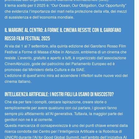
Il tema scelto per il 2025 è: “Our Ocean, Our Obligation, Our Opportunity”
che evidenzia l’importanza dei mari nella protezione della vita, dei mezzi
di sussistenza e dell’economia mondiale.
Il margine al centro: a Forme il cinema resiste con il Garofano
Rosso Film Festival 2025
Al via dal 1 al 7 settembre, alla quinta edizione del Garofano Rosso Film
Festival a Forme di Massa d’Albe in Abruzzo, emblema di un cinema che
resiste. L’evento, gratuito e aperto a tutti, è organizzato dall’associazione
CinemAbruzzo, gode del patrocinio del Parlamento Europeo ed è
promosso dal Ministero della Cultura e da SIAE.
L’edizione di quest’anno mira ad accendere i riflettori sulle nuove voci del
cinema italiano.
Intelligenza artificiale: i nostri figli la usano di nascosto?
Che sia per fare i compiti, cercare ispirazione, creare storie o
semplicemente per avere qualcuno con cui parlare, i giovani fanno
sempre più affidamento all’AI generativa. Tuttavia, la maggior parte dei
genitori non ne è al corrente.
Questa mancanza di consapevolezza è uno dei punti chiave emersi dalla
ricerca condotta dal Centro per l’Intelligenza Artificale e la Robotica di
UNICRI durante l’AI for Good Global Summit, nell’ambito dell’iniziativa AI