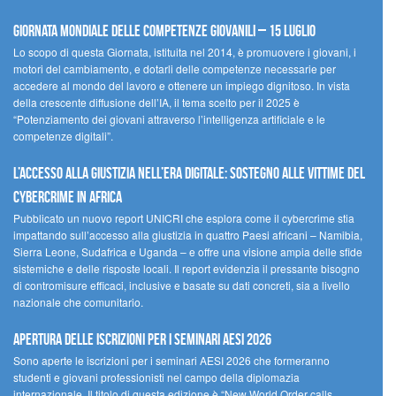
Giornata Mondiale delle Competenze Giovanili – 15 luglio
Lo scopo di questa Giornata, istituita nel 2014, è promuovere i giovani, i
motori del cambiamento, e dotarli delle competenze necessarie per
accedere al mondo del lavoro e ottenere un impiego dignitoso. In vista
della crescente diffusione dell’IA, il tema scelto per il 2025 è
“Potenziamento dei giovani attraverso l’intelligenza artificiale e le
competenze digitali”.
L’accesso alla giustizia nell’era digitale: sostegno alle vittime del
cybercrime in Africa
Pubblicato un nuovo report UNICRI che esplora come il cybercrime stia
impattando sull’accesso alla giustizia in quattro Paesi africani – Namibia,
Sierra Leone, Sudafrica e Uganda – e offre una visione ampia delle sfide
sistemiche e delle risposte locali. Il report evidenzia il pressante bisogno
di contromisure efficaci, inclusive e basate su dati concreti, sia a livello
nazionale che comunitario.
Apertura delle iscrizioni per i seminari AESI 2026
Sono aperte le iscrizioni per i seminari AESI 2026 che formeranno
studenti e giovani professionisti nel campo della diplomazia
internazionale. Il titolo di questa edizione è “New World Order calls