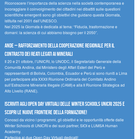
Riconoscere l’importanza della scienza nella società contemporanea e
incoraggiare il coinvolgimento dei cittadini nei dibattiti sulle questioni
scientifiche emergenti sono gli obiettivi che guidano questa Giornata,
istituita nel 2001 dall’UNESCO.
Nel 2025 la Giornata è dedicata al tema: “Fiducia, trasformazione e
domani: la scienza di cui abbiamo bisogno per il 2050”.
Ande – Rafforzamento della cooperazione regionale per il
contrasto dei reati legati ai minerali
Il 20 e 21 ottobre, l’UNICRI, lo UNODC, il Segretariato Generale della
Comunità Andina, dal Ministero degli Affari Esteri del Perù e
rappresentanti di Bolivia, Colombia, Ecuador e Perù si sono riuniti a Lima
per partecipare alla XXXII Riunione Ordinaria del Comitato Andino
sull’Estrazione Mineraria Illegale (CAMI) e alla II Riunione Strategica ad
Alto Livello (RANE).
Iscriviti agli Open Day Virtuali delle Winter Schools UNICRI 2025 e
scopri le nuove frontiere della formazione!
Conosci da vicino i programmi, gli obiettivi e le opportunità offerte dalle
Winter Schools di UNICRI e dei suoi partner, SIOI e LUMSA Human
Academy.
Partecipa ai due Open Day Virtuali dedicati!