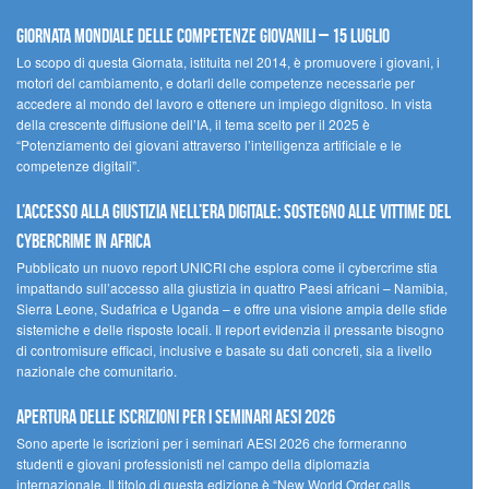
Giornata Mondiale delle Competenze Giovanili – 15 luglio
Lo scopo di questa Giornata, istituita nel 2014, è promuovere i giovani, i
motori del cambiamento, e dotarli delle competenze necessarie per
accedere al mondo del lavoro e ottenere un impiego dignitoso. In vista
della crescente diffusione dell’IA, il tema scelto per il 2025 è
“Potenziamento dei giovani attraverso l’intelligenza artificiale e le
competenze digitali”.
L’accesso alla giustizia nell’era digitale: sostegno alle vittime del
cybercrime in Africa
Pubblicato un nuovo report UNICRI che esplora come il cybercrime stia
impattando sull’accesso alla giustizia in quattro Paesi africani – Namibia,
Sierra Leone, Sudafrica e Uganda – e offre una visione ampia delle sfide
sistemiche e delle risposte locali. Il report evidenzia il pressante bisogno
di contromisure efficaci, inclusive e basate su dati concreti, sia a livello
nazionale che comunitario.
Apertura delle iscrizioni per i seminari AESI 2026
Sono aperte le iscrizioni per i seminari AESI 2026 che formeranno
studenti e giovani professionisti nel campo della diplomazia
internazionale. Il titolo di questa edizione è “New World Order calls