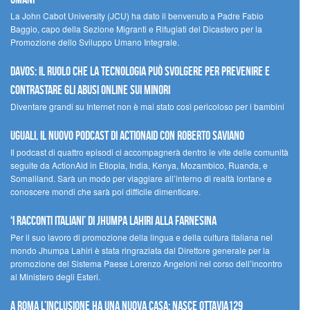
La John Cabot University (JCU) ha dato il benvenuto a Padre Fabio
Baggio, capo della Sezione Migranti e Rifugiati del Dicastero per la
Promozione dello Sviluppo Umano Integrale.
Davos: il ruolo che la tecnologia può svolgere per prevenire e
contrastare gli abusi online sui minori
Diventare grandi su Internet non è mai stato così pericoloso per i bambini
UGUALI, il nuovo podcast di ACTIONAID con Roberto Saviano
Il podcast di quattro episodi ci accompagnerà dentro le vite delle comunità
seguite da ActionAid in Etiopia, India, Kenya, Mozambico, Ruanda, e
Somaliland. Sarà un modo per viaggiare all’interno di realtà lontane e
conoscere mondi che sarà poi difficile dimenticare.
‘I racconti italiani’ di Jhumpa Lahiri alla Farnesina
Per il suo lavoro di promozione della lingua e della cultura italiana nel
mondo Jhumpa Lahiri è stata ringraziata dal Direttore generale per la
promozione del Sistema Paese Lorenzo Angeloni nel corso dell’incontro
al Ministero degli Esteri.
A Roma l’inclusione ha una nuova casa: nasce Ottavia129