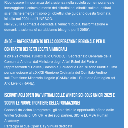
Riconoscere l’importanza della scienza nella società contemporanea e
incoraggiare il coinvolgimento dei cittadini nei dibattiti sulle questioni
scientifiche emergenti sono gli obiettivi che guidano questa Giornata,
istituita nel 2001 dall’UNESCO.
Nel 2025 la Giornata è dedicata al tema: “Fiducia, trasformazione e
domani: la scienza di cui abbiamo bisogno per il 2050”.
Ande – Rafforzamento della cooperazione regionale per il
contrasto dei reati legati ai minerali
Il 20 e 21 ottobre, l’UNICRI, lo UNODC, il Segretariato Generale della
Comunità Andina, dal Ministero degli Affari Esteri del Perù e
rappresentanti di Bolivia, Colombia, Ecuador e Perù si sono riuniti a Lima
per partecipare alla XXXII Riunione Ordinaria del Comitato Andino
sull’Estrazione Mineraria Illegale (CAMI) e alla II Riunione Strategica ad
Alto Livello (RANE).
Iscriviti agli Open Day Virtuali delle Winter Schools UNICRI 2025 e
scopri le nuove frontiere della formazione!
Conosci da vicino i programmi, gli obiettivi e le opportunità offerte dalle
Winter Schools di UNICRI e dei suoi partner, SIOI e LUMSA Human
Academy.
Partecipa ai due Open Day Virtuali dedicati!