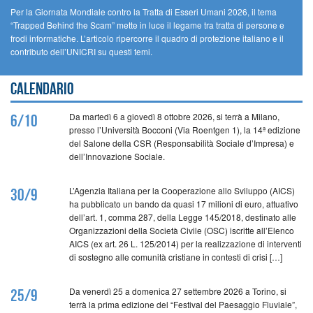
Per la Giornata Mondiale contro la Tratta di Esseri Umani 2026, il tema
“Trapped Behind the Scam” mette in luce il legame tra tratta di persone e
frodi informatiche. L’articolo ripercorre il quadro di protezione italiano e il
contributo dell’UNICRI su questi temi.
Calendario
Da martedì 6 a giovedì 8 ottobre 2026, si terrà a Milano,
6/10
presso l’Università Bocconi (Via Roentgen 1), la 14ª edizione
del Salone della CSR (Responsabilità Sociale d’Impresa) e
dell’Innovazione Sociale.
L’Agenzia Italiana per la Cooperazione allo Sviluppo (AICS)
30/9
ha pubblicato un bando da quasi 17 milioni di euro, attuativo
dell’art. 1, comma 287, della Legge 145/2018, destinato alle
Organizzazioni della Società Civile (OSC) iscritte all’Elenco
AICS (ex art. 26 L. 125/2014) per la realizzazione di interventi
di sostegno alle comunità cristiane in contesti di crisi […]
Da venerdì 25 a domenica 27 settembre 2026 a Torino, si
25/9
terrà la prima edizione del “Festival del Paesaggio Fluviale”,