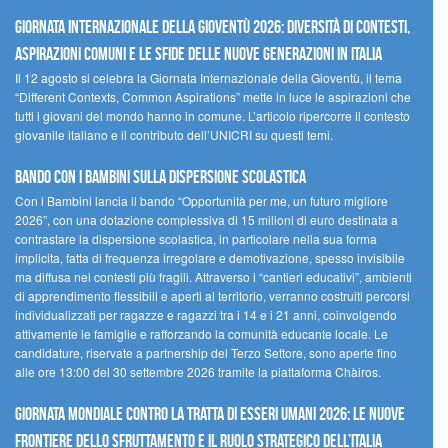
GIORNATA INTERNAZIONALE DELLA GIOVENTÙ 2026: DIVERSITÀ DI CONTESTI,
ASPIRAZIONI COMUNI E LE SFIDE DELLE NUOVE GENERAZIONI IN ITALIA
Il 12 agosto si celebra la Giornata Internazionale della Gioventù, il tema
“Different Contexts, Common Aspirations” mette in luce le aspirazioni che
tutti i giovani del mondo hanno in comune. L’articolo ripercorre il contesto
giovanile italiano e il contributo dell’UNICRI su questi temi.
Bando Con i Bambini sulla dispersione scolastica
Con i Bambini lancia il bando “Opportunità per me, un futuro migliore
2026”, con una dotazione complessiva di 15 milioni di euro destinata a
contrastare la dispersione scolastica, in particolare nella sua forma
implicita, fatta di frequenza irregolare e demotivazione, spesso invisibile
ma diffusa nei contesti più fragili. Attraverso i “cantieri educativi”, ambienti
di apprendimento flessibili e aperti al territorio, verranno costruiti percorsi
individualizzati per ragazze e ragazzi tra i 14 e i 21 anni, coinvolgendo
attivamente le famiglie e rafforzando la comunità educante locale. Le
candidature, riservate a partnership del Terzo Settore, sono aperte fino
alle ore 13:00 del 30 settembre 2026 tramite la piattaforma Chàiros.
GIORNATA MONDIALE CONTRO LA TRATTA DI ESSERI UMANI 2026: LE NUOVE
FRONTIERE DELLO SFRUTTAMENTO E IL RUOLO STRATEGICO DELL’ITALIA