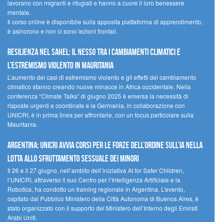
lavorano con migranti e rifugiati e hanno a cuore il loro benessere
mentale.
Il corso online è disponibile sulla apposita piattaforma di apprendimento,
è asincrono e non ci sono lezioni frontali.
Resilienza nel Sahel: il nesso tra i cambiamenti climatici e
l’estremismo violento in Mauritania
L’aumento dei casi di estremismo violento e gli effetti del cambiamento
climatico stanno creando nuove minacce in Africa occidentale. Nella
conferenza “Climate Talks” di giugno 2025 è emersa la necessità di
risposte urgenti e coordinate e la Germania, in collaborazione con
UNICRI, è in prima linea per affrontarle, con un focus particolare sulla
Mauritania.
Argentina: UNICRI avvia corsi per le forze dell’ordine sull’IA nella
lotta allo sfruttamento sessuale dei minori
Il 26 e il 27 giugno, nell’ambito dell’iniziativa AI for Safer Children,
l’UNICRI, attraverso il suo Centro per l’Intelligenza Artificiale e la
Robotica, ha condotto un training regionale in Argentina. L’evento,
ospitato dal Pubblico Ministero della Città Autonoma di Buenos Aires, è
stato organizzato con il supporto del Ministero dell’Interno degli Emirati
Arabi Uniti.