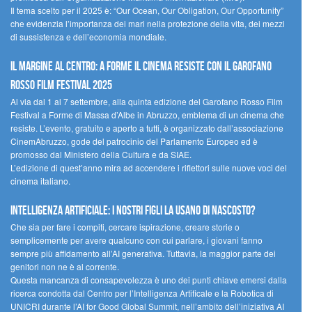
Il tema scelto per il 2025 è: “Our Ocean, Our Obligation, Our Opportunity”
che evidenzia l’importanza dei mari nella protezione della vita, dei mezzi
di sussistenza e dell’economia mondiale.
Il margine al centro: a Forme il cinema resiste con il Garofano
Rosso Film Festival 2025
Al via dal 1 al 7 settembre, alla quinta edizione del Garofano Rosso Film
Festival a Forme di Massa d’Albe in Abruzzo, emblema di un cinema che
resiste. L’evento, gratuito e aperto a tutti, è organizzato dall’associazione
CinemAbruzzo, gode del patrocinio del Parlamento Europeo ed è
promosso dal Ministero della Cultura e da SIAE.
L’edizione di quest’anno mira ad accendere i riflettori sulle nuove voci del
cinema italiano.
Intelligenza artificiale: i nostri figli la usano di nascosto?
Che sia per fare i compiti, cercare ispirazione, creare storie o
semplicemente per avere qualcuno con cui parlare, i giovani fanno
sempre più affidamento all’AI generativa. Tuttavia, la maggior parte dei
genitori non ne è al corrente.
Questa mancanza di consapevolezza è uno dei punti chiave emersi dalla
ricerca condotta dal Centro per l’Intelligenza Artificale e la Robotica di
UNICRI durante l’AI for Good Global Summit, nell’ambito dell’iniziativa AI