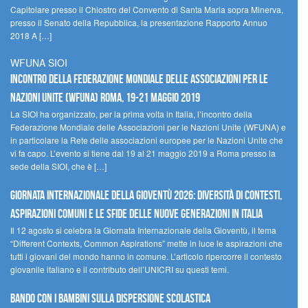
Capitolare presso il Chiostro del Convento di Santa Maria sopra Minerva,
presso il Senato della Repubblica, la presentazione Rapporto Annuo
2018 A […]
WFUNA SIOI
Incontro della Federazione Mondiale delle Associazioni per le
Nazioni Unite (WFUNA) Roma, 19-21 maggio 2019
La SIOI ha organizzato, per la prima volta in Italia, l’incontro della
Federazione Mondiale delle Associazioni per le Nazioni Unite (WFUNA) e
in particolare la Rete delle associazioni europee per le Nazioni Unite che
vi fa capo. L’evento si tiene dal 19 al 21 maggio 2019 a Roma presso la
sede della SIOI, che è […]
GIORNATA INTERNAZIONALE DELLA GIOVENTÙ 2026: DIVERSITÀ DI CONTESTI,
ASPIRAZIONI COMUNI E LE SFIDE DELLE NUOVE GENERAZIONI IN ITALIA
Il 12 agosto si celebra la Giornata Internazionale della Gioventù, il tema
“Different Contexts, Common Aspirations” mette in luce le aspirazioni che
tutti i giovani del mondo hanno in comune. L’articolo ripercorre il contesto
giovanile italiano e il contributo dell’UNICRI su questi temi.
Bando Con i Bambini sulla dispersione scolastica