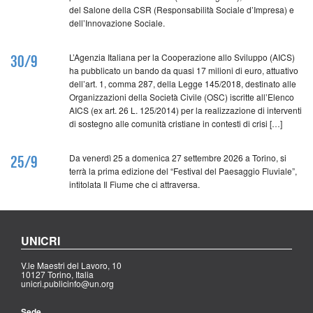
del Salone della CSR (Responsabilità Sociale d’Impresa) e
dell’Innovazione Sociale.
L’Agenzia Italiana per la Cooperazione allo Sviluppo (AICS)
30/9
ha pubblicato un bando da quasi 17 milioni di euro, attuativo
dell’art. 1, comma 287, della Legge 145/2018, destinato alle
Organizzazioni della Società Civile (OSC) iscritte all’Elenco
AICS (ex art. 26 L. 125/2014) per la realizzazione di interventi
di sostegno alle comunità cristiane in contesti di crisi […]
Da venerdì 25 a domenica 27 settembre 2026 a Torino, si
25/9
terrà la prima edizione del “Festival del Paesaggio Fluviale”,
intitolata Il Fiume che ci attraversa.
UNICRI
V.le Maestri del Lavoro, 10
10127 Torino, Italia
unicri.publicinfo@un.org
Sede