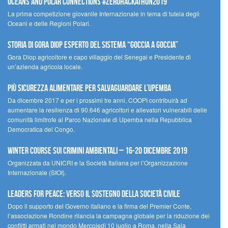
Oceans and Polar Connections #ZEROHackathon2019
La prima competizione giovanile Internazionale in tema di tutela degli
Oceani e delle Regioni Polari.
STORIA DI GORA DIOP ESPERTO DEL SISTEMA “GOCCIA A GOCCIA”
Gora Diop agricoltore e capo villaggio del Senegal e Presidente di
un’azienda agricola locale.
Più sicurezza alimentare per salvaguardare l’Upemba
Da dicembre 2017 e per i prossimi tre anni, COOPI contribuirà ad
aumentare la resilienza di 90.646 agricoltori e allevatori vulnerabili delle
comunità limitrofe al Parco Nazionale di Upemba nella Repubblica
Democratica del Congo.
Winter Course sui Crimini Ambientali – 16-20 Dicembre 2019
Organizzata da UNICRI e la Società Italiana per l’Organizzazione
Internazionale (SIOI).
Leaders for peace: verso il sostegno della società civile
Dopo il supporto del Governo italiano e la firma del Premier Conte,
l’associazione Rondine rilancia la campagna globale per la riduzione dei
conflitti armati nel mondo Mercoledì 10 luglio a Roma, nella Sala