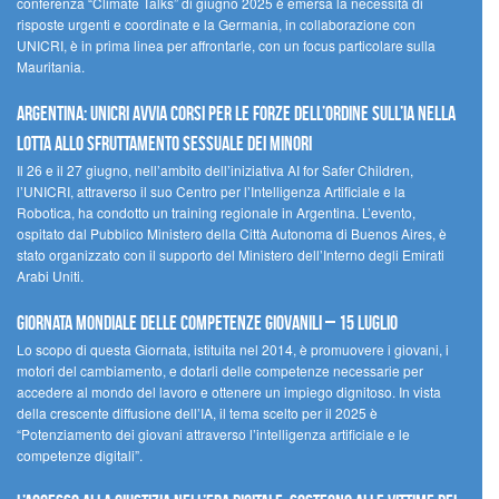
conferenza “Climate Talks” di giugno 2025 è emersa la necessità di
risposte urgenti e coordinate e la Germania, in collaborazione con
UNICRI, è in prima linea per affrontarle, con un focus particolare sulla
Mauritania.
Argentina: UNICRI avvia corsi per le forze dell’ordine sull’IA nella
lotta allo sfruttamento sessuale dei minori
Il 26 e il 27 giugno, nell’ambito dell’iniziativa AI for Safer Children,
l’UNICRI, attraverso il suo Centro per l’Intelligenza Artificiale e la
Robotica, ha condotto un training regionale in Argentina. L’evento,
ospitato dal Pubblico Ministero della Città Autonoma di Buenos Aires, è
stato organizzato con il supporto del Ministero dell’Interno degli Emirati
Arabi Uniti.
Giornata Mondiale delle Competenze Giovanili – 15 luglio
Lo scopo di questa Giornata, istituita nel 2014, è promuovere i giovani, i
motori del cambiamento, e dotarli delle competenze necessarie per
accedere al mondo del lavoro e ottenere un impiego dignitoso. In vista
della crescente diffusione dell’IA, il tema scelto per il 2025 è
“Potenziamento dei giovani attraverso l’intelligenza artificiale e le
competenze digitali”.