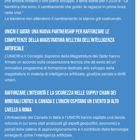
che ancora limitano il loro pieno sviluppo. Il tema scelto per il 2025 è: “La
bambina che sono, il cambiamento che guido: le ragazze in prima linea
nelle crisi.”
Le bambine non attendono il cambiamento: lo stanno già costruendo.
UNICRI e Qatar: una nuova partnership per rafforzare le
competenze della magistratura nell’era dell’intelligenza
artificiale
L’UNICRI e il Consiglio Supremo della Magistratura del Qatar hanno
firmato un accordo sulla cooperazione tecnica che dà avvio ad un
innovativo programma di formazione dedicato allo sviluppo della
magistratura in materia di intelligenza artificiale, giustizia penale e diritti
umani.
Rafforzare l’integrità e la sicurezza nelle supply chain dei
minerali critici: il Canada e l’UNICRI ospitano un evento di alto
livello a Roma
L’Ambasciata del Canada in Italia e l’UNICRI hanno ospitato una tavola
rotonda in cui sono stati analizzati gli aspetti geopolitici, economici e
penali delle catene di approvvigionamento e il contributo delle tecnologie
emergenti, come l’intelligenza artificiale.