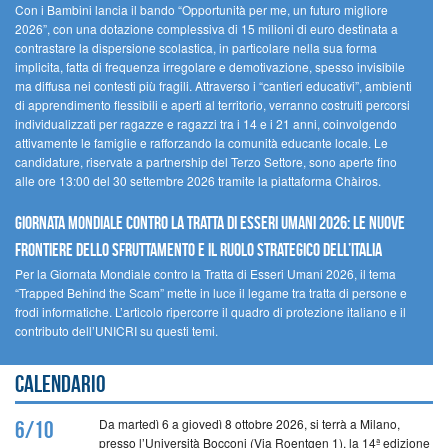
Con i Bambini lancia il bando “Opportunità per me, un futuro migliore
2026”, con una dotazione complessiva di 15 milioni di euro destinata a
contrastare la dispersione scolastica, in particolare nella sua forma
implicita, fatta di frequenza irregolare e demotivazione, spesso invisibile
ma diffusa nei contesti più fragili. Attraverso i “cantieri educativi”, ambienti
di apprendimento flessibili e aperti al territorio, verranno costruiti percorsi
individualizzati per ragazze e ragazzi tra i 14 e i 21 anni, coinvolgendo
attivamente le famiglie e rafforzando la comunità educante locale. Le
candidature, riservate a partnership del Terzo Settore, sono aperte fino
alle ore 13:00 del 30 settembre 2026 tramite la piattaforma Chàiros.
GIORNATA MONDIALE CONTRO LA TRATTA DI ESSERI UMANI 2026: LE NUOVE
FRONTIERE DELLO SFRUTTAMENTO E IL RUOLO STRATEGICO DELL’ITALIA
Per la Giornata Mondiale contro la Tratta di Esseri Umani 2026, il tema
“Trapped Behind the Scam” mette in luce il legame tra tratta di persone e
frodi informatiche. L’articolo ripercorre il quadro di protezione italiano e il
contributo dell’UNICRI su questi temi.
Calendario
Da martedì 6 a giovedì 8 ottobre 2026, si terrà a Milano,
6/10
presso l’Università Bocconi (Via Roentgen 1), la 14ª edizione