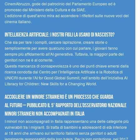
CinemAbruzzo, gode del patrocinio del Parlamento Europeo ed è
promosso dal Ministero della Cultura e da SIAE.
L’edizione di quest’anno mira ad accendere i riflettori sulle nuove voci del
cinema italiano.
Intelligenza artificiale: i nostri figli la usano di nascosto?
Che sia per fare i compiti, cercare ispirazione, creare storie o
semplicemente per avere qualcuno con cui parlare, i giovani fanno
sempre più affidamento all’AI generativa. Tuttavia, la maggior parte dei
genitori non ne è al corrente.
Questa mancanza di consapevolezza è uno dei punti chiave emersi dalla
ricerca condotta dal Centro per l’Intelligenza Artificale e la Robotica di
UNICRI durante l’AI for Good Global Summit, nell’ambito dell’iniziativa AI
Literacy for Children: New Skills for a Changing World.
Accogliere un minore straniero è un processo che guarda
al futuro – Pubblicato il 5° rapporto dell’Osservatorio Nazionale
Minori Stranieri Non Accompagnati in Italia
I minori non accompagnati in Italia rappresentano una delle categorie più
vulnerabili tra i migranti. Si tratta di bambini e adolescenti di età inferiore
ai 18 anni che arrivano sul territorio italiano senza genitori o adulti
legalmente responsabili della loro tutela. Per la loro protezione, nel 2017,