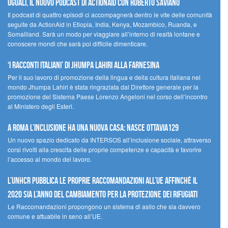
UGUALI, il nuovo podcast di ACTIONAID con Roberto Saviano
Il podcast di quattro episodi ci accompagnerà dentro le vite delle comunità
seguite da ActionAid in Etiopia, India, Kenya, Mozambico, Ruanda, e
Somaliland. Sarà un modo per viaggiare all’interno di realtà lontane e
conoscere mondi che sarà poi difficile dimenticare.
‘I racconti italiani’ di Jhumpa Lahiri alla Farnesina
Per il suo lavoro di promozione della lingua e della cultura italiana nel
mondo Jhumpa Lahiri è stata ringraziata dal Direttore generale per la
promozione del Sistema Paese Lorenzo Angeloni nel corso dell’incontro
al Ministero degli Esteri.
A Roma l’inclusione ha una nuova casa: nasce Ottavia129
Un nuovo spazio dedicato da INTERSOS all’inclusione sociale, attraverso
corsi rivolti alla crescita delle proprie competenze e capacità e favorire
l’accesso al mondo del lavoro.
L’UNHCR pubblica le proprie raccomandazioni all’UE affinché il
2020 sia l’anno del cambiamento per la protezione dei rifugiati
Le Raccomandazioni propongono un sistema di asilo che sia davvero
comune e attuabile in seno all’UE.