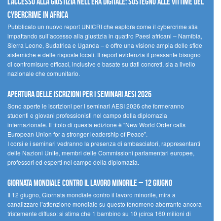
L’accesso alla giustizia nell’era digitale: sostegno alle vittime del
cybercrime in Africa
Pubblicato un nuovo report UNICRI che esplora come il cybercrime stia
impattando sull’accesso alla giustizia in quattro Paesi africani – Namibia,
Sierra Leone, Sudafrica e Uganda – e offre una visione ampia delle sfide
sistemiche e delle risposte locali. Il report evidenzia il pressante bisogno
di contromisure efficaci, inclusive e basate su dati concreti, sia a livello
nazionale che comunitario.
Apertura delle iscrizioni per i seminari AESI 2026
Sono aperte le iscrizioni per i seminari AESI 2026 che formeranno
studenti e giovani professionisti nel campo della diplomazia
internazionale. Il titolo di questa edizione è “New World Order calls
European Union for a stronger leadership of Peace”.
I corsi e i seminari vedranno la presenza di ambasciatori, rappresentanti
delle Nazioni Unite, membri delle Commissioni parlamentari europee,
professori ed esperti nel campo della diplomazia.
Giornata mondiale contro il lavoro minorile – 12 giugno
Il 12 giugno, Giornata mondiale contro il lavoro minorile, mira a
canalizzare l’attenzione mondiale su questo fenomeno aberrante ancora
tristemente diffuso: si stima che 1 bambino su 10 (circa 160 milioni di