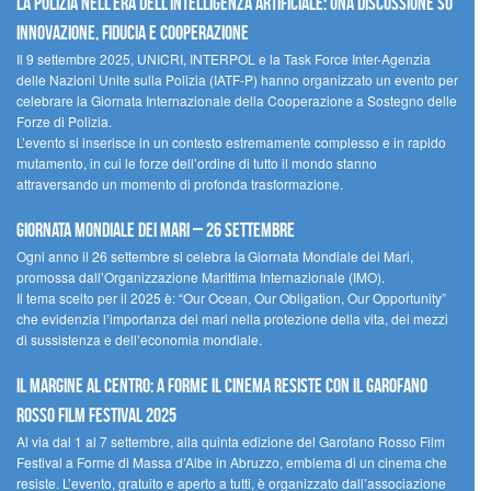
La polizia nell’era dell’Intelligenza Artificiale: una discussione su
innovazione, fiducia e cooperazione
Il 9 settembre 2025, UNICRI, INTERPOL e la Task Force Inter-Agenzia
delle Nazioni Unite sulla Polizia (IATF-P) hanno organizzato un evento per
celebrare la Giornata Internazionale della Cooperazione a Sostegno delle
Forze di Polizia.
L’evento si inserisce in un contesto estremamente complesso e in rapido
mutamento, in cui le forze dell’ordine di tutto il mondo stanno
attraversando un momento di profonda trasformazione.
Giornata Mondiale dei Mari – 26 settembre
Ogni anno il 26 settembre si celebra la Giornata Mondiale dei Mari,
promossa dall’Organizzazione Marittima Internazionale (IMO).
Il tema scelto per il 2025 è: “Our Ocean, Our Obligation, Our Opportunity”
che evidenzia l’importanza dei mari nella protezione della vita, dei mezzi
di sussistenza e dell’economia mondiale.
Il margine al centro: a Forme il cinema resiste con il Garofano
Rosso Film Festival 2025
Al via dal 1 al 7 settembre, alla quinta edizione del Garofano Rosso Film
Festival a Forme di Massa d’Albe in Abruzzo, emblema di un cinema che
resiste. L’evento, gratuito e aperto a tutti, è organizzato dall’associazione