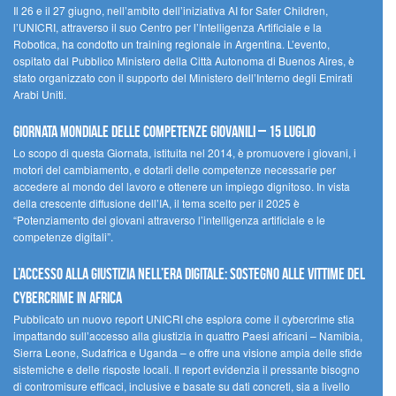
Il 26 e il 27 giugno, nell’ambito dell’iniziativa AI for Safer Children,
l’UNICRI, attraverso il suo Centro per l’Intelligenza Artificiale e la
Robotica, ha condotto un training regionale in Argentina. L’evento,
ospitato dal Pubblico Ministero della Città Autonoma di Buenos Aires, è
stato organizzato con il supporto del Ministero dell’Interno degli Emirati
Arabi Uniti.
Giornata Mondiale delle Competenze Giovanili – 15 luglio
Lo scopo di questa Giornata, istituita nel 2014, è promuovere i giovani, i
motori del cambiamento, e dotarli delle competenze necessarie per
accedere al mondo del lavoro e ottenere un impiego dignitoso. In vista
della crescente diffusione dell’IA, il tema scelto per il 2025 è
“Potenziamento dei giovani attraverso l’intelligenza artificiale e le
competenze digitali”.
L’accesso alla giustizia nell’era digitale: sostegno alle vittime del
cybercrime in Africa
Pubblicato un nuovo report UNICRI che esplora come il cybercrime stia
impattando sull’accesso alla giustizia in quattro Paesi africani – Namibia,
Sierra Leone, Sudafrica e Uganda – e offre una visione ampia delle sfide
sistemiche e delle risposte locali. Il report evidenzia il pressante bisogno
di contromisure efficaci, inclusive e basate su dati concreti, sia a livello