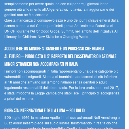
semplicemente per avere qualcuno con cui parlare, i giovani fanno
sempre più affidamento all’AI generativa. Tuttavia, la maggior parte dei
genitori non ne è al corrente.
Questa mancanza di consapevolezza è uno dei punti chiave emersi dalla
ricerca condotta dal Centro per l’Intelligenza Artificale e la Robotica di
UNICRI durante l’AI for Good Global Summit, nell’ambito dell’iniziativa AI
Literacy for Children: New Skills for a Changing World.
Accogliere un minore straniero è un processo che guarda
al futuro – Pubblicato il 5° rapporto dell’Osservatorio Nazionale
Minori Stranieri Non Accompagnati in Italia
I minori non accompagnati in Italia rappresentano una delle categorie più
vulnerabili tra i migranti. Si tratta di bambini e adolescenti di età inferiore
ai 18 anni che arrivano sul territorio italiano senza genitori o adulti
legalmente responsabili della loro tutela. Per la loro protezione, nel 2017,
è stata introdotta la Legge Zampa che stabilisce il principio di accoglienza
a priori del minore.
Giornata Internazionale della Luna – 20 luglio
Il 20 luglio 1969, la missione Apollo 11 e i due astronauti Neil Armstrong e
Buzz Aldrin misero piede sul suolo lunare, trasformando in realtà ciò che
per secoli era sembrato irraggiungibile. Quella data storica ha ispirato