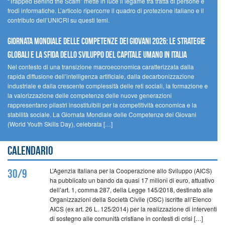
“Trapped Behind the Scam” mette in luce il legame tra tratta di persone e
frodi informatiche. L’articolo ripercorre il quadro di protezione italiano e il
contributo dell’UNICRI su questi temi.
GIORNATA MONDIALE DELLE COMPETENZE DEI GIOVANI 2026: LE STRATEGIE
GLOBALI E LA SFIDA DELLO SVILUPPO DEL CAPITALE UMANO IN ITALIA
Nel contesto di una transizione macroeconomica caratterizzata dalla
rapida diffusione dell’intelligenza artificiale, dalla decarbonizzazione
industriale e dalla crescente complessità delle reti sociali, la formazione e
la valorizzazione delle competenze delle nuove generazioni
rappresentano pilastri insostituibili per la competitività economica e la
stabilità sociale. La Giornata Mondiale delle Competenze dei Giovani
(World Youth Skills Day), celebrata […]
Calendario
L’Agenzia Italiana per la Cooperazione allo Sviluppo (AICS)
30/9
ha pubblicato un bando da quasi 17 milioni di euro, attuativo
dell’art. 1, comma 287, della Legge 145/2018, destinato alle
Organizzazioni della Società Civile (OSC) iscritte all’Elenco
AICS (ex art. 26 L. 125/2014) per la realizzazione di interventi
di sostegno alle comunità cristiane in contesti di crisi […]