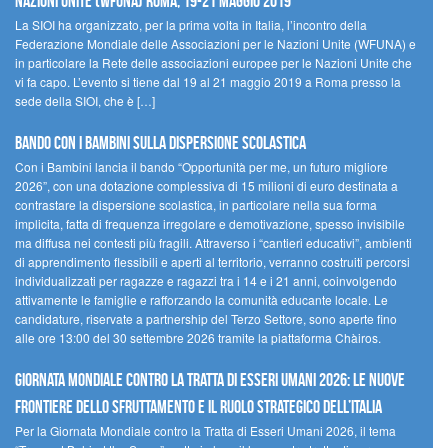
Nazioni Unite (WFUNA) Roma, 19-21 maggio 2019
La SIOI ha organizzato, per la prima volta in Italia, l’incontro della
Federazione Mondiale delle Associazioni per le Nazioni Unite (WFUNA) e
in particolare la Rete delle associazioni europee per le Nazioni Unite che
vi fa capo. L’evento si tiene dal 19 al 21 maggio 2019 a Roma presso la
sede della SIOI, che è […]
Bando Con i Bambini sulla dispersione scolastica
Con i Bambini lancia il bando “Opportunità per me, un futuro migliore
2026”, con una dotazione complessiva di 15 milioni di euro destinata a
contrastare la dispersione scolastica, in particolare nella sua forma
implicita, fatta di frequenza irregolare e demotivazione, spesso invisibile
ma diffusa nei contesti più fragili. Attraverso i “cantieri educativi”, ambienti
di apprendimento flessibili e aperti al territorio, verranno costruiti percorsi
individualizzati per ragazze e ragazzi tra i 14 e i 21 anni, coinvolgendo
attivamente le famiglie e rafforzando la comunità educante locale. Le
candidature, riservate a partnership del Terzo Settore, sono aperte fino
alle ore 13:00 del 30 settembre 2026 tramite la piattaforma Chàiros.
GIORNATA MONDIALE CONTRO LA TRATTA DI ESSERI UMANI 2026: LE NUOVE
FRONTIERE DELLO SFRUTTAMENTO E IL RUOLO STRATEGICO DELL’ITALIA
Per la Giornata Mondiale contro la Tratta di Esseri Umani 2026, il tema