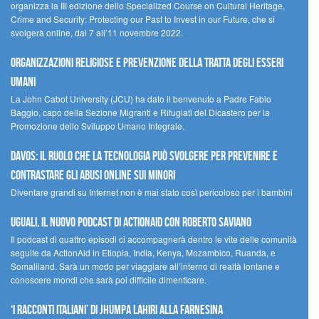
organizza la III edizione dello Specialized Course on Cultural Heritage,
Crime and Security: Protecting our Past to Invest in our Future, che si
svolgerà online, dal 7 all’11 novembre 2022.
Organizzazioni religiose e prevenzione della tratta degli esseri
umani
La John Cabot University (JCU) ha dato il benvenuto a Padre Fabio
Baggio, capo della Sezione Migranti e Rifugiati del Dicastero per la
Promozione dello Sviluppo Umano Integrale.
Davos: il ruolo che la tecnologia può svolgere per prevenire e
contrastare gli abusi online sui minori
Diventare grandi su Internet non è mai stato così pericoloso per i bambini
UGUALI, il nuovo podcast di ACTIONAID con Roberto Saviano
Il podcast di quattro episodi ci accompagnerà dentro le vite delle comunità
seguite da ActionAid in Etiopia, India, Kenya, Mozambico, Ruanda, e
Somaliland. Sarà un modo per viaggiare all’interno di realtà lontane e
conoscere mondi che sarà poi difficile dimenticare.
‘I racconti italiani’ di Jhumpa Lahiri alla Farnesina