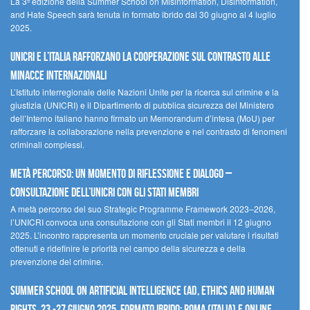
La 3ª edizione della Summer School on Misinformation, Disinformation,
and Hate Speech sarà tenuta in formato ibrido dal 30 giugno al 4 luglio
2025.
UNICRI e l’Italia rafforzano la cooperazione sul contrasto alle
minacce internazionali
L’Istituto interregionale delle Nazioni Unite per la ricerca sul crimine e la
giustizia (UNICRI) e il Dipartimento di pubblica sicurezza del Ministero
dell’Interno italiano hanno firmato un Memorandum d’intesa (MoU) per
rafforzare la collaborazione nella prevenzione e nel contrasto di fenomeni
criminali complessi.
Metà percorso: un momento di riflessione e dialogo –
Consultazione dell’UNICRI con gli Stati membri
A metà percorso del suo Strategic Programme Framework 2023–2026,
l’UNICRI convoca una consultazione con gli Stati membri il 12 giugno
2025. L’incontro rappresenta un momento cruciale per valutare i risultati
ottenuti e ridefinire le priorità nel campo della sicurezza e della
prevenzione del crimine.
Summer School on Artificial Intelligence (AI), Ethics and Human
Rights, 23 -27 giugno 2025, Formato Ibrido: Roma (Italia) e online.